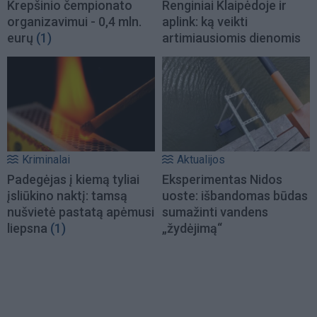
Krepšinio čempionato
Renginiai Klaipėdoje ir
organizavimui - 0,4 mln.
aplink: ką veikti
eurų
(1)
artimiausiomis dienomis
Kriminalai
Aktualijos
Padegėjas į kiemą tyliai
Eksperimentas Nidos
įsliūkino naktį: tamsą
uoste: išbandomas būdas
nušvietė pastatą apėmusi
sumažinti vandens
liepsna
(1)
„žydėjimą“