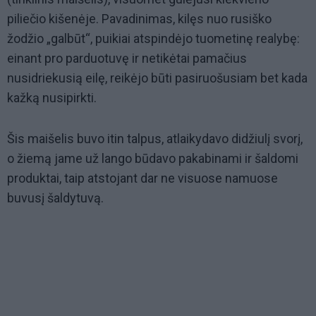
piliečio kišenėje. Pavadinimas, kilęs nuo rusiško
žodžio „galbūt“, puikiai atspindėjo tuometinę realybę:
einant pro parduotuvę ir netikėtai pamačius
nusidriekusią eilę, reikėjo būti pasiruošusiam bet kada
kažką nusipirkti.
Šis maišelis buvo itin talpus, atlaikydavo didžiulį svorį,
o žiemą jame už lango būdavo pakabinami ir šaldomi
produktai, taip atstojant dar ne visuose namuose
buvusį šaldytuvą.