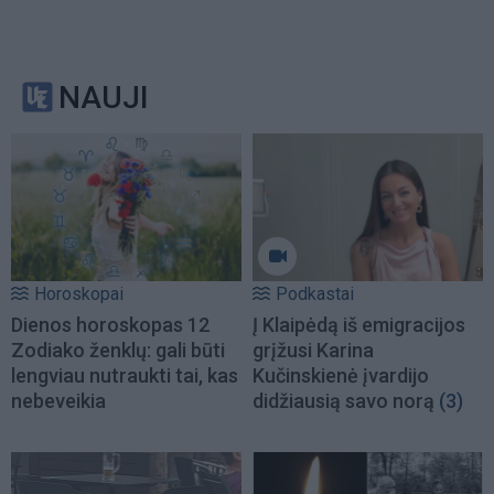
NAUJI
Horoskopai
Podkastai
Dienos horoskopas 12
Į Klaipėdą iš emigracijos
Zodiako ženklų: gali būti
grįžusi Karina
lengviau nutraukti tai, kas
Kučinskienė įvardijo
nebeveikia
didžiausią savo norą
(3)