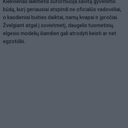
Kiekvienas laikmetis suformuoja savitą gyvenimo
būdą, kurį geriausiai atspindi ne oficialūs vadovėliai,
o kasdieniai buities daiktai, namų kvapai ir įpročiai.
Žvelgiant atgal į sovietmetį, daugelis tuometinių
elgesio modelių šiandien gali atrodyti keisti ar net
egzotiški.