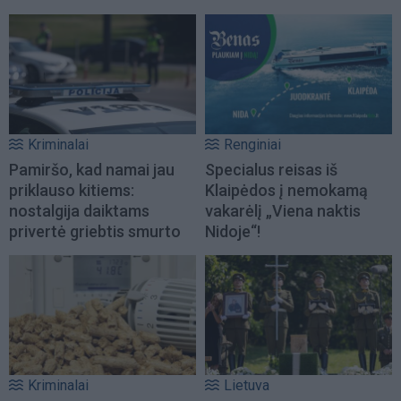
Kriminalai
Renginiai
Pamiršo, kad namai jau
Specialus reisas iš
priklauso kitiems:
Klaipėdos į nemokamą
nostalgija daiktams
vakarėlį „Viena naktis
privertė griebtis smurto
Nidoje“!
Kriminalai
Lietuva