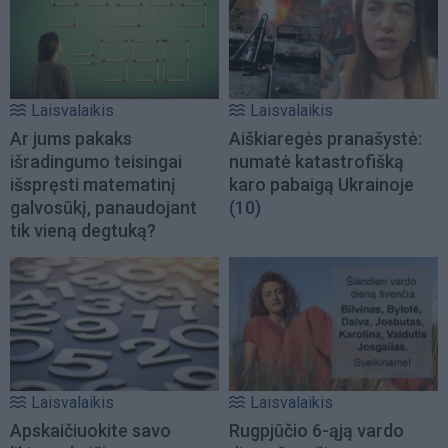
Laisvalaikis
Laisvalaikis
Ar jums pakaks
Aiškiaregės pranašystė:
išradingumo teisingai
numatė katastrofišką
išspręsti matematinį
karo pabaigą Ukrainoje
galvosūkį, panaudojant
(10)
tik vieną degtuką?
Laisvalaikis
Laisvalaikis
Apskaičiuokite savo
Rugpjūčio 6-ąją vardo