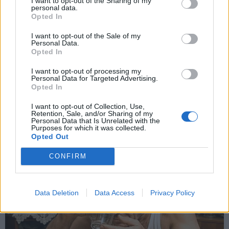
I want to opt-out of the Sharing of my
Galiausiai, sovietmečio žmogų suformavo taisyklė –
personal data.
Opted In
nieko neišmesti.
I want to opt-out of the Sale of my
Personal Data.
Kiekviena sulūžusi buitinė technika, drabužis ar batas
Opted In
būdavo taisomi dešimtis kartų. Namų meistrai patys
I want to opt-out of processing my
lituodavo televizorius ar persiūdavo senus paltus
Personal Data for Targeted Advertising.
jaunesniems vaikams.
Opted In
I want to opt-out of Collection, Use,
Šiandien tai vadinama madingu sąmoningo vartojimo
Retention, Sale, and/or Sharing of my
Personal Data that Is Unrelated with the
vardu, o tuomet tai buvo tiesiog racionalus sveikas
Purposes for which it was collected.
Opted Out
protas, padėjęs kasdienybėje rasti kūrybiškų išeičių.
CONFIRM
Data Deletion
Data Access
Privacy Policy