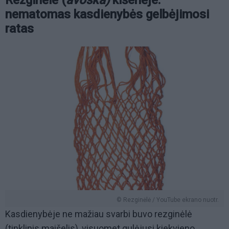
Rezginėlė (
avoska)
kišenėje:
nematomas kasdienybės gelbėjimosi
ratas
© Rezginėlė / YouTube ekrano nuotr.
Kasdienybėje ne mažiau svarbi buvo rezginėlė
(tinklinis maišelis), visuomet gulėjusi kiekvieno