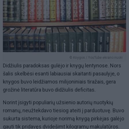
© Knygos / YouTube ekrano nuotr.
Didžiulis paradoksas gulėjo ir knygų lentynose. Nors
šalis skelbėsi esanti labiausiai skaitanti pasaulyje, o
knygos buvo leidžiamos milijoniniais tiražais, gera
grožinė literatūra buvo didžiulis deficitas.
Norint įsigyti populiarių užsienio autorių nuotykių
romanų, neužtekdavo tiesiog ateiti į parduotuvę. Buvo
sukurta sistema, kurioje norimą knygą pirkėjas galėjo
gauti tik pridavęs dvidešimt kilogramų makulatūros.