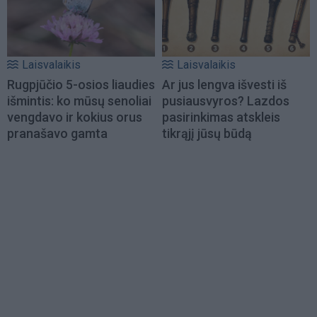
Laisvalaikis
Laisvalaikis
Rugpjūčio 5-osios liaudies
Ar jus lengva išvesti iš
išmintis: ko mūsų senoliai
pusiausvyros? Lazdos
vengdavo ir kokius orus
pasirinkimas atskleis
pranašavo gamta
tikrąjį jūsų būdą