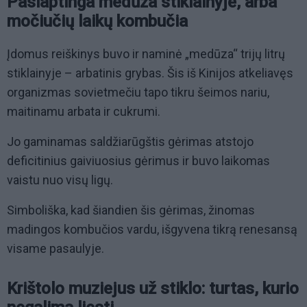
Paslaptinga medūza stiklainyje, arba
močiučių laikų kombučia
Įdomus reiškinys buvo ir naminė „medūza“ trijų litrų
stiklainyje – arbatinis grybas. Šis iš Kinijos atkeliavęs
organizmas sovietmečiu tapo tikru šeimos nariu,
maitinamu arbata ir cukrumi.
Jo gaminamas saldžiarūgštis gėrimas atstojo
deficitinius gaiviuosius gėrimus ir buvo laikomas
vaistu nuo visų ligų.
Simboliška, kad šiandien šis gėrimas, žinomas
madingos kombučios vardu, išgyvena tikrą renesansą
visame pasaulyje.
Krištolo muziejus už stiklo: turtas, kurio