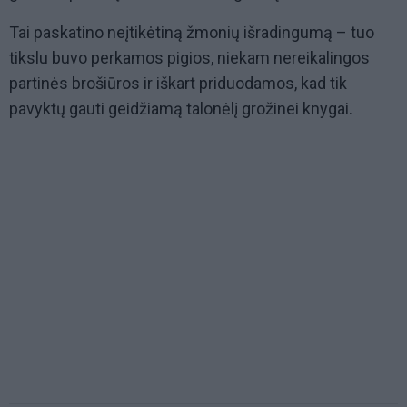
Tai paskatino neįtikėtiną žmonių išradingumą – tuo
tikslu buvo perkamos pigios, niekam nereikalingos
partinės brošiūros ir iškart priduodamos, kad tik
pavyktų gauti geidžiamą talonėlį grožinei knygai.