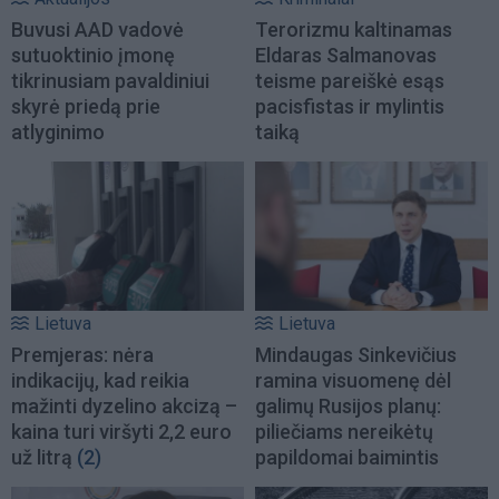
Buvusi AAD vadovė
Terorizmu kaltinamas
sutuoktinio įmonę
Eldaras Salmanovas
tikrinusiam pavaldiniui
teisme pareiškė esąs
skyrė priedą prie
pacisfistas ir mylintis
atlyginimo
taiką
Lietuva
Lietuva
Premjeras: nėra
Mindaugas Sinkevičius
indikacijų, kad reikia
ramina visuomenę dėl
mažinti dyzelino akcizą –
galimų Rusijos planų:
kaina turi viršyti 2,2 euro
piliečiams nereikėtų
už litrą
(2)
papildomai baimintis