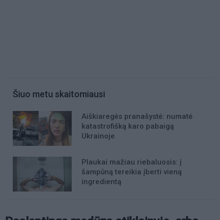
Šiuo metu skaitomiausi
Aiškiaregės pranašystė: numatė
katastrofišką karo pabaigą
Ukrainoje
Plaukai mažiau riebaluosis: į
šampūną tereikia įberti vieną
ingredientą