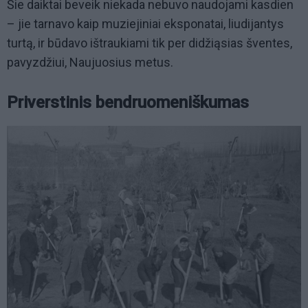
Šie daiktai beveik niekada nebuvo naudojami kasdien
– jie tarnavo kaip muziejiniai eksponatai, liudijantys
turtą, ir būdavo ištraukiami tik per didžiąsias šventes,
pavyzdžiui, Naujuosius metus.
Priverstinis bendruomeniškumas