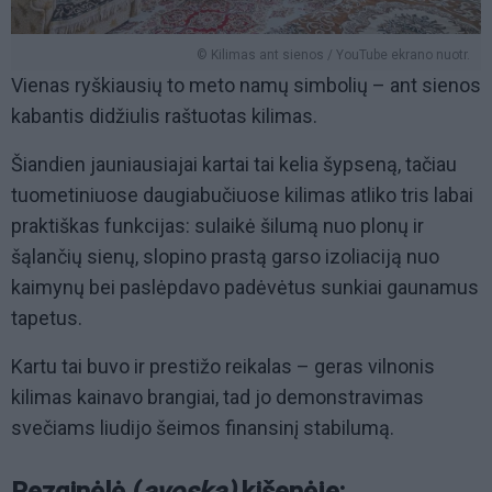
© Kilimas ant sienos / YouTube ekrano nuotr.
Vienas ryškiausių to meto namų simbolių – ant sienos
kabantis didžiulis raštuotas kilimas.
Šiandien jauniausiajai kartai tai kelia šypseną, tačiau
tuometiniuose daugiabučiuose kilimas atliko tris labai
praktiškas funkcijas: sulaikė šilumą nuo plonų ir
šąlančių sienų, slopino prastą garso izoliaciją nuo
kaimynų bei paslėpdavo padėvėtus sunkiai gaunamus
tapetus.
Kartu tai buvo ir prestižo reikalas – geras vilnonis
kilimas kainavo brangiai, tad jo demonstravimas
svečiams liudijo šeimos finansinį stabilumą.