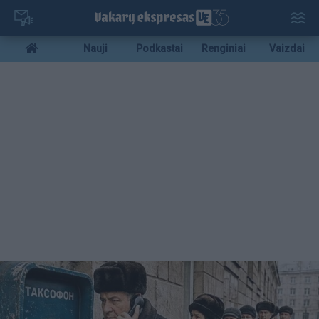
Pereiti
į
pagrindinį
Mobile
Nauji
Podkastai
Renginiai
Vaizdai
turinį
menu
bottom