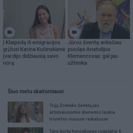
Į Klaipėdą iš emigracijos
Jūros šventę anksčiau
grįžusi Karina Kučinskienė
puošęs Anatolijus
įvardijo didžiausią savo
Klemencovas: gal jau
norą
užtenka
Šiuo metu skaitomiausi
Trijų Zodiako ženklų jau
artimiausiomis dienomis laukia
triumfas visuose reikaluose
Taro kortų horoskopas rugpjūčio 6