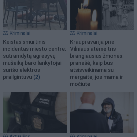
Kriminalai
Kriminalai
Keistas smurtinis
Kraupi avarija prie
incidentas miesto centre:
Vilniaus atėmė tris
sutramdytą agresyvų
brangiausius žmones:
mušeiką baro lankytojai
pranešė, kaip bus
surišo elektros
atsisveikinama su
prailgintuvu
(2)
mergaite, jos mama ir
močiute
Aktualijos
Kriminalai