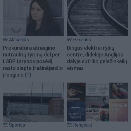
Aktualijos
Pasaulis
Prokuratūra atnaujino
Dingus elektrai ryšių
nutrauktą tyrimą dėl per
centre, didelėje Anglijos
LSDP tarybos posėdį
dalyje sutriko geležinkelių
rasto slapta įrašinėjančio
eismas
įrenginio
(1)
Sportas
Renginiai