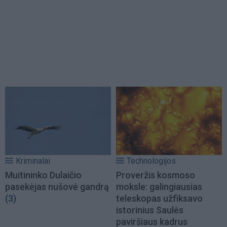
Kriminalai
Technologijos
Muitininko Dulaičio
Proveržis kosmoso
pasekėjas nušovė gandrą
moksle: galingiausias
(3)
teleskopas užfiksavo
istorinius Saulės
paviršiaus kadrus