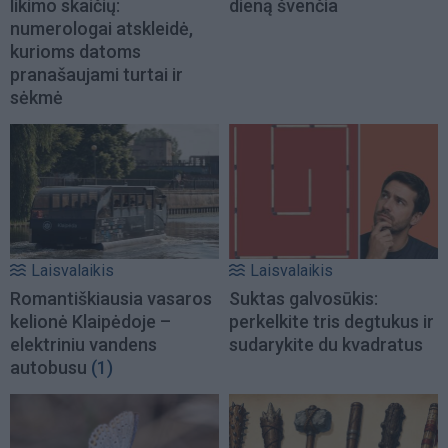
likimo skaičių:
dieną švenčia
numerologai atskleidė,
kurioms datoms
pranašaujami turtai ir
sėkmė
Laisvalaikis
Laisvalaikis
Romantiškiausia vasaros
Suktas galvosūkis:
kelionė Klaipėdoje –
perkelkite tris degtukus ir
elektriniu vandens
sudarykite du kvadratus
autobusu
(1)