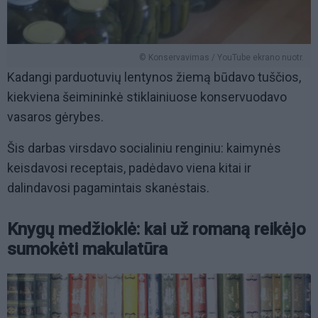
© Konservavimas / YouTube ekrano nuotr.
Kadangi parduotuvių lentynos žiemą būdavo tuščios,
kiekviena šeimininkė stiklainiuose konservuodavo
vasaros gėrybes.
Šis darbas virsdavo socialiniu renginiu: kaimynės
keisdavosi receptais, padėdavo viena kitai ir
dalindavosi pagamintais skanėstais.
Knygų medžioklė: kai už romaną reikėjo
sumokėti makulatūra