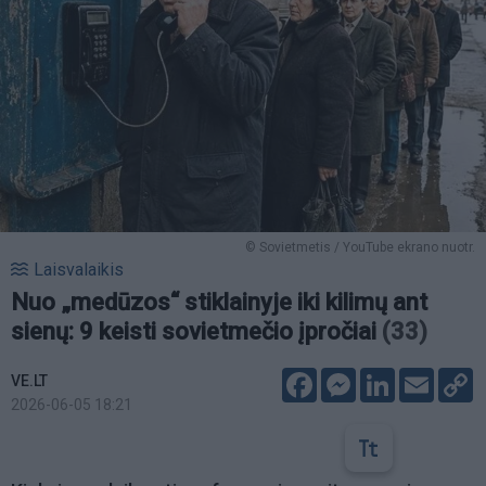
© Sovietmetis / YouTube ekrano nuotr.
Laisvalaikis
Nuo „medūzos“ stiklainyje iki kilimų ant
sienų: 9 keisti sovietmečio įpročiai
(33)
Facebook
Messenger
LinkedIn
Email
C
VE.LT
L
2026-06-05 18:21