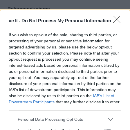
Rekomenduojame
ve.lt -
Do Not Process My Personal Information
Namai žmonėms su psichikos ir
intelekto negalia - ir pietinėje
If you wish to opt-out of the sale, sharing to third parties, or
miesto dalyje
processing of your personal or sensitive information for
targeted advertising by us, please use the below opt-out
Kas tas paslaptingas jaunuolis,
section to confirm your selection. Please note that after your
rytais stovintis ant tilto?
opt-out request is processed you may continue seeing
interest-based ads based on personal information utilized by
us or personal information disclosed to third parties prior to
Iki vasaros pabaigos paupyje bus
your opt-out. You may separately opt-out of the further
atidarytas naujas parkas
disclosure of your personal information by third parties on the
IAB’s list of downstream participants. This information may
also be disclosed by us to third parties on the
IAB’s List of
Downstream Participants
that may further disclose it to other
third parties.
Racionalus sveikas protas
Personal Data Processing Opt Outs