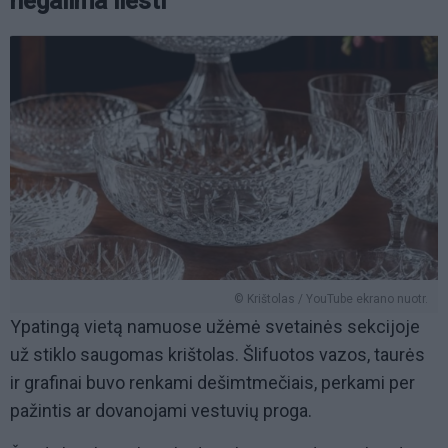
negalima liesti
© Krištolas / YouTube ekrano nuotr.
Ypatingą vietą namuose užėmė svetainės sekcijoje
už stiklo saugomas krištolas. Šlifuotos vazos, taurės
ir grafinai buvo renkami dešimtmečiais, perkami per
pažintis ar dovanojami vestuvių proga.