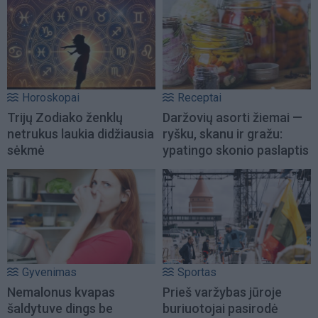
Horoskopai
Receptai
Trijų Zodiako ženklų
Daržovių asorti žiemai —
netrukus laukia didžiausia
ryšku, skanu ir gražu:
sėkmė
ypatingo skonio paslaptis
Gyvenimas
Sportas
Nemalonus kvapas
Prieš varžybas jūroje
šaldytuve dings be
buriuotojai pasirodė