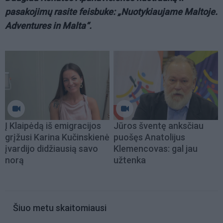
pasakojimų rasite feisbuke: „Nuotykiaujame Maltoje.
Adventures in Malta“.
Į Klaipėdą iš emigracijos
Jūros šventę anksčiau
grįžusi Karina Kučinskienė
puošęs Anatolijus
įvardijo didžiausią savo
Klemencovas: gal jau
norą
užtenka
Šiuo metu skaitomiausi