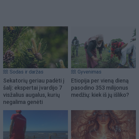
Sodas ir daržas
Gyvenimas
Sekatorių geriau padėti į
Etiopija per vieną dieną
šalį: ekspertai įvardijo 7
pasodino 353 milijonus
visžalius augalus, kurių
medžių: kiek iš jų išliko?
negalima genėti