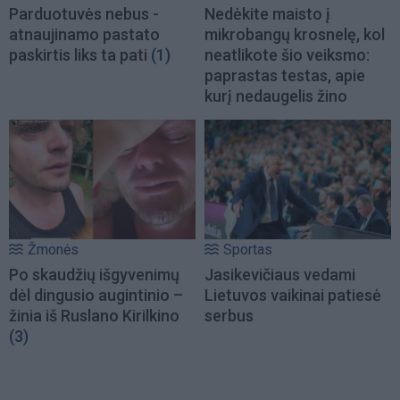
Parduotuvės nebus -
Nedėkite maisto į
atnaujinamo pastato
mikrobangų krosnelę, kol
paskirtis liks ta pati
(1)
neatlikote šio veiksmo:
paprastas testas, apie
kurį nedaugelis žino
Žmonės
Sportas
Po skaudžių išgyvenimų
Jasikevičiaus vedami
dėl dingusio augintinio –
Lietuvos vaikinai patiesė
žinia iš Ruslano Kirilkino
serbus
(3)