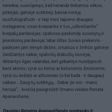
nereikia; susirūpinęs, kad neranda tinkamos ožkos,
pirkėjas; gatvėje sutiktieji, baisiai norėję
nusifotografuoti - ir taip mes tapome draugais
instagrame; visas kvepiantis ir tuo „užkrečiantis“
kvepalų pardavėjas; spalvose paskendę suvenyrų ir
prieskonių pardavėjai; labai šiltas žuvies prekeivis -
padėjom jam tempti dėžes; smalsūs ir žvitrūs gatvėje
žaidžiantys vaikai; spalvotų drabužių siuvėjai,
dirbantys ilgas valandas, bet gebantys nusišypsoti
bent akimis; vyrai su trimis ar keturiomis žmonomis;
vyrai su šešiais ar aštuoniais (o kai kada - ir daugiau)
vaikais... Daug tų sutiktųjų... Dabar jie visi - mano
herojai", - kviečia pasigrožėti Omano veidais Renata
Apanavičienė.
Daugiau Renatos Apanavičienės nuotraukų ir