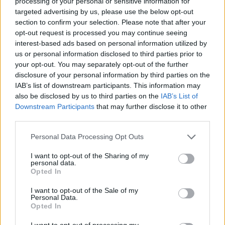
processing of your personal or sensitive information for
rugpjūčio 8 dieną: kokia
vakarienės:
targeted advertising by us, please use the below opt-out
jos galia
gastroenterologai davė
section to confirm your selection. Please note that after your
tris patarimus sveikam
opt-out request is processed you may continue seeing
virškinimui
interest-based ads based on personal information utilized by
us or personal information disclosed to third parties prior to
your opt-out. You may separately opt-out of the further
disclosure of your personal information by third parties on the
IAB’s list of downstream participants. This information may
also be disclosed by us to third parties on the
IAB’s List of
Downstream Participants
that may further disclose it to other
third parties.
Laisvalaikis
Laisvalaikis
Personal Data Processing Opt Outs
Trys įpročiai po 45 metų
Psichologinis testas:
suteikia papildomus 13
Išsirinkite labiausiai
I want to opt-out of the Sharing of my
personal data.
metų gyvenimo be
patinkančią gėlę ir
Opted In
demencijos – tyrimas
sužinokite savo vidinę
supergalią
I want to opt-out of the Sale of my
Personal Data.
Opted In
I want to opt-out of processing my