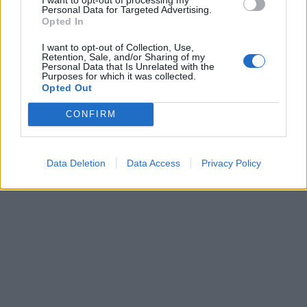
Personal Data for Targeted Advertising.
Opted In
I want to opt-out of Collection, Use,
Retention, Sale, and/or Sharing of my
Laisvalaikis
Laisvalaikis
Personal Data that Is Unrelated with the
Purposes for which it was collected.
Trys Zodiako ženklai,
Aurelija Urbonienė apie
Opted Out
kuriems rugpjūčio 8-ąją
keliones, kurios prasideda
CONFIRM
seksis labiausiai: puikios
ten, kur baigiasi turistiniai
žinios Mergelėms
maršrutai
Data Deletion
Data Access
Privacy Policy