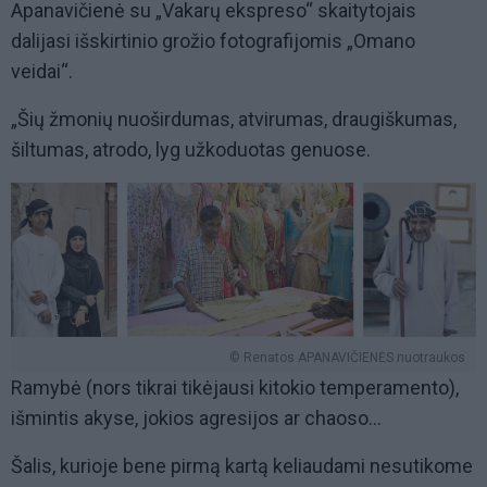
Apanavičienė su „Vakarų ekspreso“ skaitytojais
dalijasi išskirtinio grožio fotografijomis „Omano
veidai“.
„Šių žmonių nuoširdumas, atvirumas, draugiškumas,
šiltumas, atrodo, lyg užkoduotas genuose.
© Renatos APANAVIČIENĖS nuotraukos
Ramybė (nors tikrai tikėjausi kitokio temperamento),
išmintis akyse, jokios agresijos ar chaoso...
Šalis, kurioje bene pirmą kartą keliaudami nesutikome