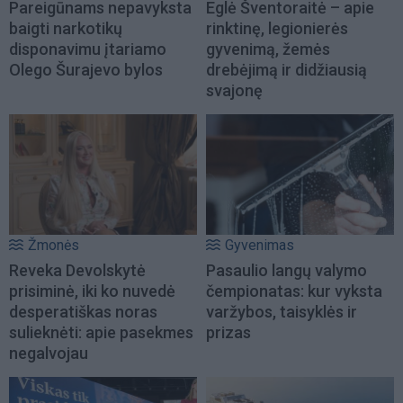
Pareigūnams nepavyksta
Eglė Šventoraitė – apie
baigti narkotikų
rinktinę, legionierės
disponavimu įtariamo
gyvenimą, žemės
Olego Šurajevo bylos
drebėjimą ir didžiausią
svajonę
Žmonės
Gyvenimas
Reveka Devolskytė
Pasaulio langų valymo
prisiminė, iki ko nuvedė
čempionatas: kur vyksta
desperatiškas noras
varžybos, taisyklės ir
sulieknėti: apie pasekmes
prizas
negalvojau