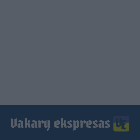
Load
More