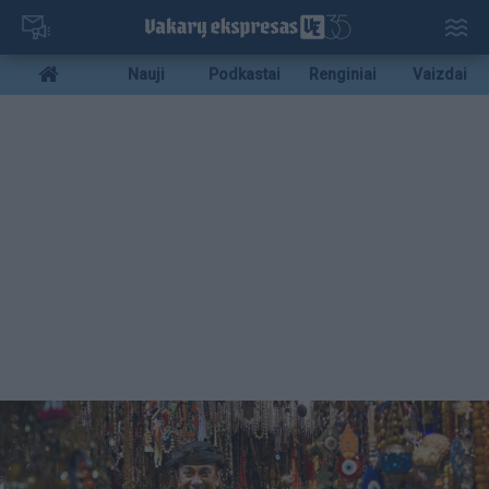
Pereiti
į
pagrindinį
Mobile
Nauji
Podkastai
Renginiai
Vaizdai
turinį
menu
bottom