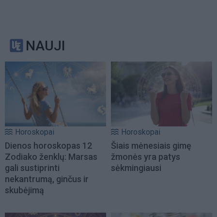
NAUJI
Horoskopai
Horoskopai
Dienos horoskopas 12
Šiais mėnesiais gimę
Zodiako ženklų: Marsas
žmonės yra patys
gali sustiprinti
sėkmingiausi
nekantrumą, ginčus ir
skubėjimą