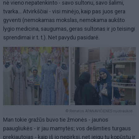
nė vieno nepatenkinto - savo sultonu, savo šalimi,
tvarka... Atvirkščiai - visi minėjo, kaip pas juos gera
gyventi (nemokamas mokslas, nemokama aukšto
lygio medicina, saugumas, geras sultonas ir jo teisingi
sprendimai ir t. t.). Net pavydu pasidarė.
© Renatos APANAVIČIENĖS nuotraukos
Man tokie gražūs buvo tie žmonės - jaunos
paaugliukės - ir jau mamytės; vos dešimties turgaus
prekiautojas - kaip iš jo nepirksi, net jeigu tų kopūstų ir