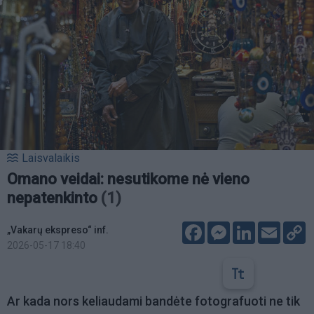
Laisvalaikis
Omano veidai: nesutikome nė vieno
nepatenkinto
(1)
Facebook
Messenger
LinkedIn
Email
C
„Vakarų ekspreso“ inf.
L
2026-05-17 18:40
Ar kada nors keliaudami bandėte fotografuoti ne tik