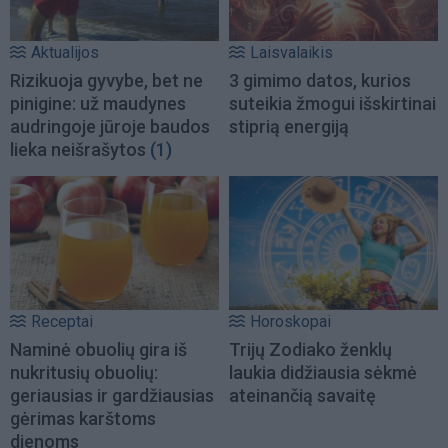
Aktualijos
Laisvalaikis
Rizikuoja gyvybe, bet ne
3 gimimo datos, kurios
pinigine: už maudynes
suteikia žmogui išskirtinai
audringoje jūroje baudos
stiprią energiją
lieka neišrašytos
(1)
Receptai
Horoskopai
Naminė obuolių gira iš
Trijų Zodiako ženklų
nukritusių obuolių:
laukia didžiausia sėkmė
geriausias ir gardžiausias
ateinančią savaitę
gėrimas karštoms
dienoms