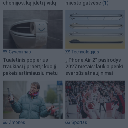
chemijos: ką įdėti į vidų
miesto gatvėse
(1)
Gyvenimas
Technologijos
Tualetinis popierius
„iPhone Air 2“ pasirodys
traukiasi į praeitį: kuo jį
2027 metais: laukia penki
pakeis artimiausiu metu
svarbūs atnaujinimai
Žmonės
Sportas