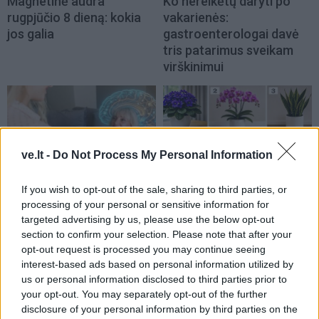
Magnetinė audra
Ko nereikėtų daryti po
rugpjūčio 8 dieną: kokia
vakarienės:
jos galia
gastroenterologai davė
tris patarimus sveikam
virškinimui
ve.lt -
Do Not Process My Personal Information
Laisvalaikis
Laisvalaikis
If you wish to opt-out of the sale, sharing to third parties, or
processing of your personal or sensitive information for
Trys įpročiai po 45 metų
Psichologinis testas:
targeted advertising by us, please use the below opt-out
suteikia papildomus 13
Išsirinkite labiausiai
section to confirm your selection. Please note that after your
metų gyvenimo be
patinkančią gėlę ir
opt-out request is processed you may continue seeing
demencijos – tyrimas
sužinokite savo vidinę
interest-based ads based on personal information utilized by
supergalią
us or personal information disclosed to third parties prior to
your opt-out. You may separately opt-out of the further
disclosure of your personal information by third parties on the