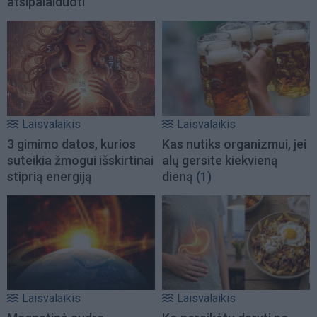
atsipalaiduoti
Laisvalaikis
Laisvalaikis
3 gimimo datos, kurios
Kas nutiks organizmui, jei
suteikia žmogui išskirtinai
alų gersite kiekvieną
stiprią energiją
dieną
(1)
Laisvalaikis
Laisvalaikis