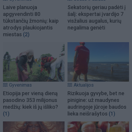
Laive planuoja
Sekatorių geriau padėti į
apgyvendinti 80
šalį: ekspertai įvardijo 7
tūkstančių žmonių: kaip
visžalius augalus, kurių
atrodys plaukiojantis
negalima genėti
miestas
(2)
Gyvenimas
Aktualijos
Etiopija per vieną dieną
Rizikuoja gyvybe, bet ne
pasodino 353 milijonus
pinigine: už maudynes
medžių: kiek iš jų išliko?
audringoje jūroje baudos
(1)
lieka neišrašytos
(1)