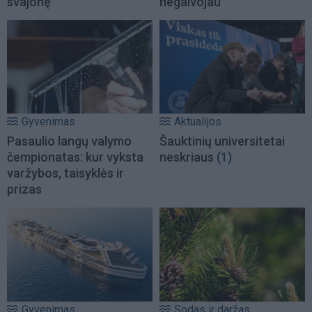
svajonę
negalvojau
Gyvenimas
Aktualijos
Pasaulio langų valymo
Šauktinių universitetai
čempionatas: kur vyksta
neskriaus
(1)
varžybos, taisyklės ir
prizas
Gyvenimas
Sodas ir daržas