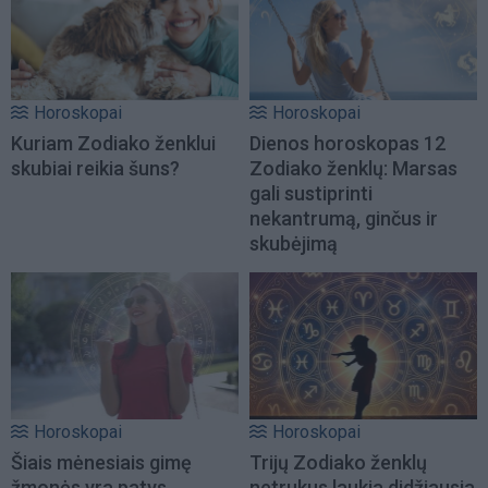
Horoskopai
Horoskopai
Kuriam Zodiako ženklui
Dienos horoskopas 12
skubiai reikia šuns?
Zodiako ženklų: Marsas
gali sustiprinti
nekantrumą, ginčus ir
skubėjimą
Horoskopai
Horoskopai
Šiais mėnesiais gimę
Trijų Zodiako ženklų
žmonės yra patys
netrukus laukia didžiausia