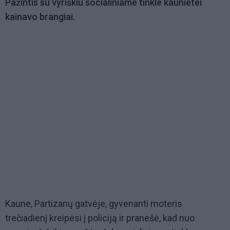
Pažintis su vyriškiu socialiniame tinkle kaunietei
kainavo brangiai.
Kaune, Partizanų gatvėje, gyvenanti moteris
trečiadienį kreipėsi į policiją ir pranešė, kad nuo