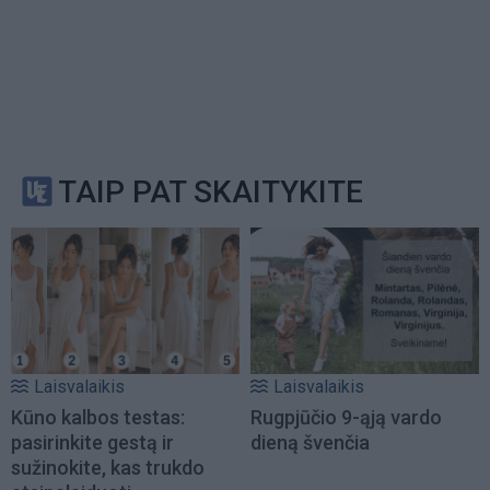
TAIP PAT SKAITYKITE
Laisvalaikis
Laisvalaikis
Kūno kalbos testas:
Rugpjūčio 9-ąją vardo
pasirinkite gestą ir
dieną švenčia
sužinokite, kas trukdo