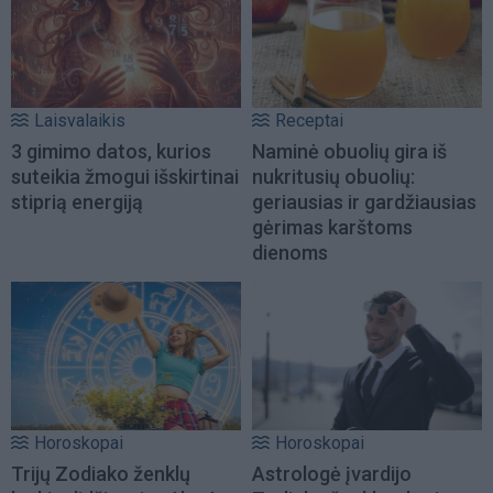
Laisvalaikis
Receptai
3 gimimo datos, kurios
Naminė obuolių gira iš
suteikia žmogui išskirtinai
nukritusių obuolių:
stiprią energiją
geriausias ir gardžiausias
gėrimas karštoms
dienoms
Horoskopai
Horoskopai
Trijų Zodiako ženklų
Astrologė įvardijo