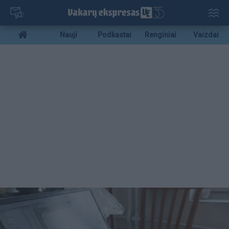
Pereiti
į
pagrindinį
Mobile
Nauji
Podkastai
Renginiai
Vaizdai
turinį
menu
bottom