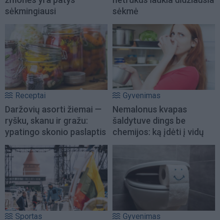
sėkmingiausi
sėkmė
Receptai
Gyvenimas
Daržovių asorti žiemai —
Nemalonus kvapas
ryšku, skanu ir gražu:
šaldytuve dings be
ypatingo skonio paslaptis
chemijos: ką įdėti į vidų
Sportas
Gyvenimas