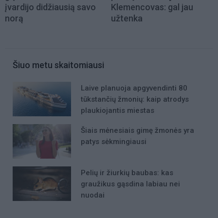
įvardijo didžiausią savo
Klemencovas: gal jau
norą
užtenka
Šiuo metu skaitomiausi
Laive planuoja apgyvendinti 80
tūkstančių žmonių: kaip atrodys
plaukiojantis miestas
Šiais mėnesiais gimę žmonės yra
patys sėkmingiausi
Pelių ir žiurkių baubas: kas
graužikus gąsdina labiau nei
nuodai