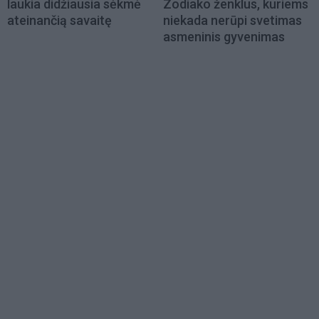
laukia didžiausia sėkmė
Zodiako ženklus, kuriems
ateinančią savaitę
niekada nerūpi svetimas
asmeninis gyvenimas
Load
More