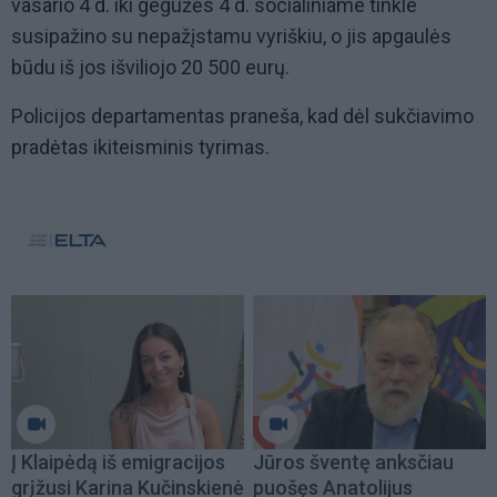
vasario 4 d. iki gegužės 4 d. socialiniame tinkle
susipažino su nepažįstamu vyriškiu, o jis apgaulės
būdu iš jos išviliojo 20 500 eurų.
Policijos departamentas praneša, kad dėl sukčiavimo
pradėtas ikiteisminis tyrimas.
Į Klaipėdą iš emigracijos
Jūros šventę anksčiau
grįžusi Karina Kučinskienė
puošęs Anatolijus