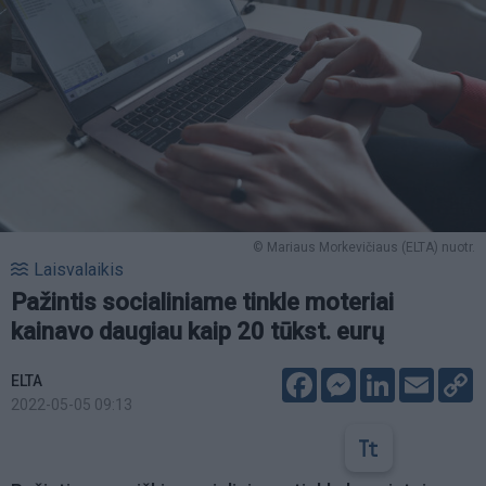
© Mariaus Morkevičiaus (ELTA) nuotr.
Laisvalaikis
Pažintis socialiniame tinkle moteriai
kainavo daugiau kaip 20 tūkst. eurų
Facebook
Messenger
LinkedIn
Email
C
ELTA
L
2022-05-05 09:13