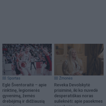
Sportas
Žmonės
Eglė Šventoraitė – apie
Reveka Devolskytė
rinktinę, legionierės
prisiminė, iki ko nuvedė
gyvenimą, žemės
desperatiškas noras
drebėjimą ir didžiausią
sulieknėti: apie pasekmes