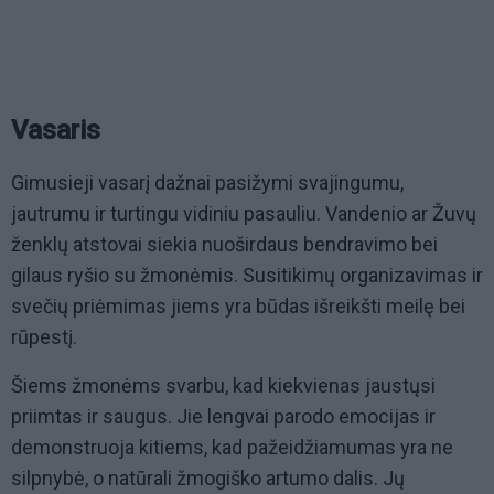
Vasaris
Gimusieji vasarį dažnai pasižymi svajingumu,
jautrumu ir turtingu vidiniu pasauliu. Vandenio ar Žuvų
ženklų atstovai siekia nuoširdaus bendravimo bei
gilaus ryšio su žmonėmis. Susitikimų organizavimas ir
svečių priėmimas jiems yra būdas išreikšti meilę bei
rūpestį.
Šiems žmonėms svarbu, kad kiekvienas jaustųsi
priimtas ir saugus. Jie lengvai parodo emocijas ir
demonstruoja kitiems, kad pažeidžiamumas yra ne
silpnybė, o natūrali žmogiško artumo dalis. Jų