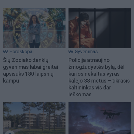
Horoskopai
Gyvenimas
Šių Zodiako ženklų
Policija atnaujino
gyvenimas labai greitai
žmogžudystės bylą, dėl
apsisuks 180 laipsnių
kurios nekaltas vyras
kampu
kalėjo 38 metus – tikrasis
kaltininkas vis dar
ieškomas