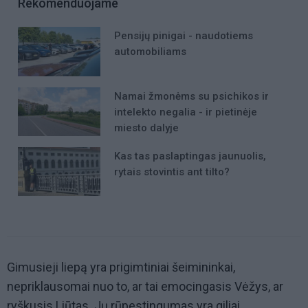
Rekomenduojame
Pensijų pinigai - naudotiems
automobiliams
Namai žmonėms su psichikos ir
intelekto negalia - ir pietinėje
miesto dalyje
Kas tas paslaptingas jaunuolis,
rytais stovintis ant tilto?
Gimusieji liepą yra prigimtiniai šeimininkai,
nepriklausomai nuo to, ar tai emocingasis Vėžys, ar
ryškusis Liūtas. Jų rūpestingumas yra giliai