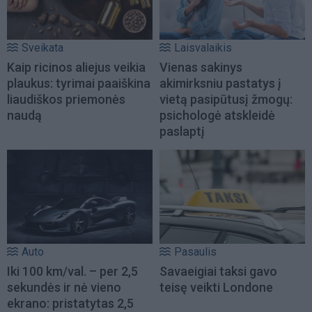
Sveikata
Laisvalaikis
Kaip ricinos aliejus veikia
Vienas sakinys
plaukus: tyrimai paaiškina
akimirksniu pastatys į
liaudiškos priemonės
vietą pasipūtusį žmogų:
naudą
psichologė atskleidė
paslaptį
Auto
Pasaulis
Iki 100 km/val. – per 2,5
Savaeigiai taksi gavo
sekundės ir nė vieno
teisę veikti Londone
ekrano: pristatytas 2,5