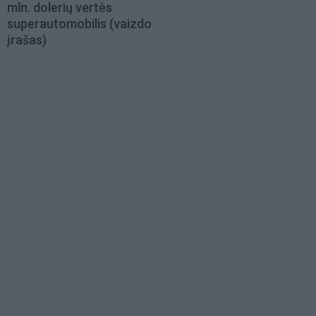
mln. dolerių vertės
superautomobilis (vaizdo
įrašas)
Load
More