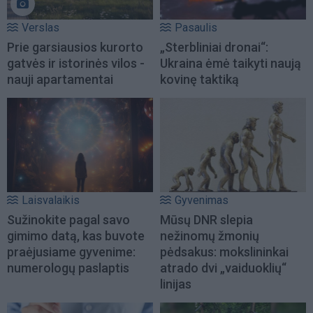
Verslas
Pasaulis
Prie garsiausios kurorto
„Sterbliniai dronai“:
gatvės ir istorinės vilos -
Ukraina ėmė taikyti naują
nauji apartamentai
kovinę taktiką
Laisvalaikis
Gyvenimas
Sužinokite pagal savo
Mūsų DNR slepia
gimimo datą, kas buvote
nežinomų žmonių
praėjusiame gyvenime:
pėdsakus: mokslininkai
numerologų paslaptis
atrado dvi „vaiduoklių“
linijas