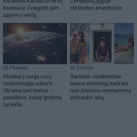
karaliumi Karoliu III virto
Čempionų lygoje
košmaru: žvaigždė jam
skriaudęs amerikietis
spjovė į veidą
Pasaulis
Žmonės
Atsakui į naują rusų
Šarūnas Jasikevičius
technologiją sukurti
lepina atostogų kadrais:
Ukraina turi metus –
nuo žmonos neįmanoma
paaiškino, kokią grėsmę
atitraukti akių
tai kelia