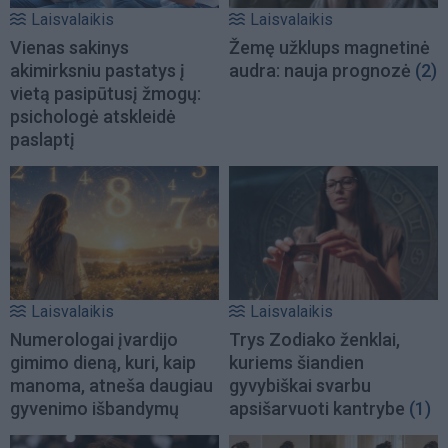
Laisvalaikis
Laisvalaikis
Vienas sakinys
Žemę užklups magnetinė
akimirksniu pastatys į
audra: nauja prognozė
(2)
vietą pasipūtusį žmogų:
psichologė atskleidė
paslaptį
Laisvalaikis
Laisvalaikis
Numerologai įvardijo
Trys Zodiako ženklai,
gimimo dieną, kuri, kaip
kuriems šiandien
manoma, atneša daugiau
gyvybiškai svarbu
gyvenimo išbandymų
apsišarvuoti kantrybe
(1)