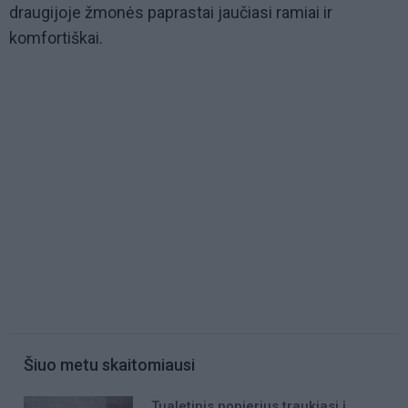
draugijoje žmonės paprastai jaučiasi ramiai ir
komfortiškai.
Šiuo metu skaitomiausi
Tualetinis popierius traukiasi į