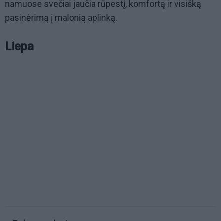
namuose svečiai jaučia rūpestį, komfortą ir visišką
pasinėrimą į malonią aplinką.
Liepa