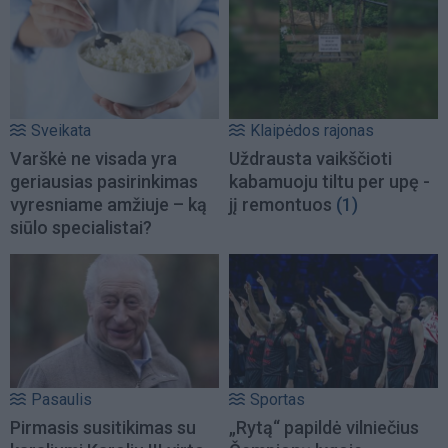
Sveikata
Klaipėdos rajonas
Varškė ne visada yra
Uždrausta vaikščioti
geriausias pasirinkimas
kabamuoju tiltu per upę -
vyresniame amžiuje – ką
jį remontuos
(1)
siūlo specialistai?
Pasaulis
Sportas
Pirmasis susitikimas su
„Rytą“ papildė vilniečius