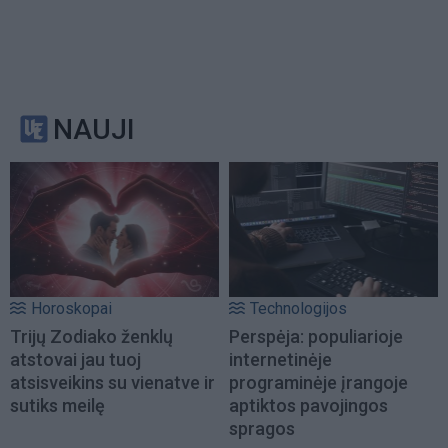
NAUJI
Horoskopai
Technologijos
Trijų Zodiako ženklų
Perspėja: populiarioje
atstovai jau tuoj
internetinėje
atsisveikins su vienatve ir
programinėje įrangoje
sutiks meilę
aptiktos pavojingos
spragos