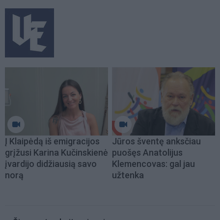
Į Klaipėdą iš emigracijos
Jūros šventę anksčiau
grįžusi Karina Kučinskienė
puošęs Anatolijus
įvardijo didžiausią savo
Klemencovas: gal jau
norą
užtenka