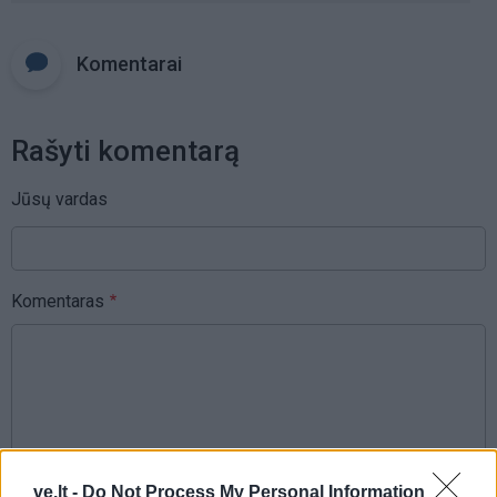
Komentarai
Rašyti komentarą
Jūsų vardas
Komentaras
ve.lt -
Do Not Process My Personal Information