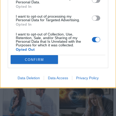
Personal Data.
TAIP PAT SKAITYKITE
Opted In
I want to opt-out of processing my
Personal Data for Targeted Advertising.
Opted In
I want to opt-out of Collection, Use,
Retention, Sale, and/or Sharing of my
Personal Data that Is Unrelated with the
Purposes for which it was collected.
Opted Out
Laisvalaikis
Laisvalaikis
Sužinokite pagal savo
Anglijai nelaimėjus
CONFIRM
gimimo datą, kas buvote
Pasaulio futbolo
praėjusiame gyvenime:
čempionatui, britui teko...
numerologų paslaptis
koreguoti tatuiruotę
Data Deletion
Data Access
Privacy Policy