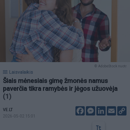
© AdobeStock nuotr.
Laisvalaikis
Šiais mėnesiais gimę žmonės namus
paverčia tikra ramybės ir jėgos užuovėja
(1)
Facebook
Messenger
LinkedIn
Email
C
VE.LT
L
2026-05-02 15:01