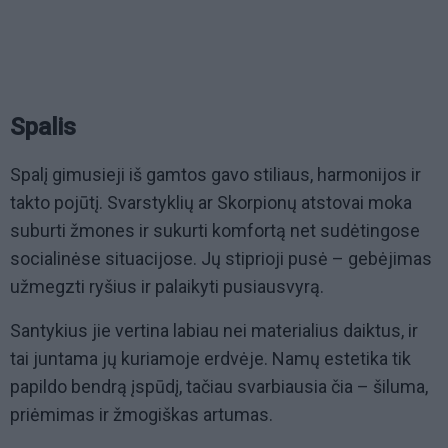
Spalis
Spalį gimusieji iš gamtos gavo stiliaus, harmonijos ir
takto pojūtį. Svarstyklių ar Skorpionų atstovai moka
suburti žmones ir sukurti komfortą net sudėtingose
socialinėse situacijose. Jų stiprioji pusė – gebėjimas
užmegzti ryšius ir palaikyti pusiausvyrą.
Santykius jie vertina labiau nei materialius daiktus, ir
tai juntama jų kuriamoje erdvėje. Namų estetika tik
papildo bendrą įspūdį, tačiau svarbiausia čia – šiluma,
priėmimas ir žmogiškas artumas.