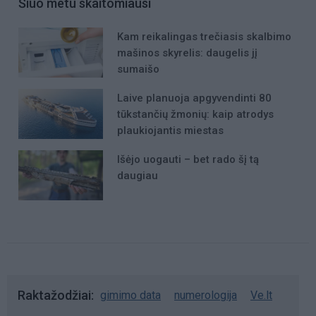
Šiuo metu skaitomiausi
Kam reikalingas trečiasis skalbimo
mašinos skyrelis: daugelis jį
sumaišo
Laive planuoja apgyvendinti 80
tūkstančių žmonių: kaip atrodys
plaukiojantis miestas
Išėjo uogauti – bet rado šį tą
daugiau
Raktažodžiai
gimimo data
numerologija
Ve.lt