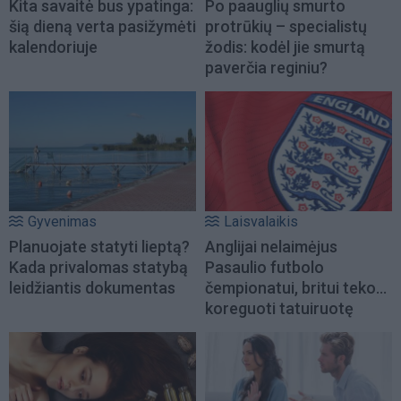
Kita savaitė bus ypatinga:
Po paauglių smurto
šią dieną verta pasižymėti
protrūkių – specialistų
kalendoriuje
žodis: kodėl jie smurtą
paverčia reginiu?
Gyvenimas
Laisvalaikis
Planuojate statyti lieptą?
Anglijai nelaimėjus
Kada privalomas statybą
Pasaulio futbolo
leidžiantis dokumentas
čempionatui, britui teko...
koreguoti tatuiruotę