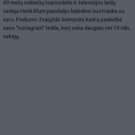
49 metų vokiečių topmodelis ir televizijos laidų
vedėja Heidi Klum pasidalijo kalėdine nuotrauka su
vyru. Podiumo žvaigždė šeimyninį kadrą paskelbė
savo "Instagram" tinkle, kurį seka daugiau nei 10 mln.
sekėjų.