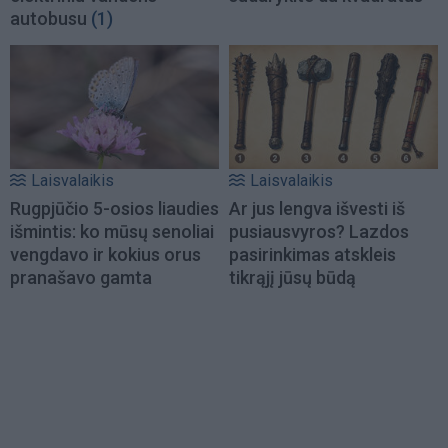
autobusu
(1)
Laisvalaikis
Laisvalaikis
Rugpjūčio 5-osios liaudies
Ar jus lengva išvesti iš
išmintis: ko mūsų senoliai
pusiausvyros? Lazdos
vengdavo ir kokius orus
pasirinkimas atskleis
pranašavo gamta
tikrąjį jūsų būdą