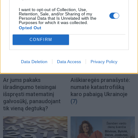
I want to opt-out of Collection, Use,
Retention, Sale, and/or Sharing of my
TAIP PAT SKAITYKITE
Personal Data that Is Unrelated with the
Purposes for which it was collected.
Opted Out
CONFIRM
Data Deletion
Data Access
Privacy Policy
Laisvalaikis
Laisvalaikis
Ar jums pakaks
Aiškiaregės pranašystė:
išradingumo teisingai
numatė katastrofišką
išspręsti matematinį
karo pabaigą Ukrainoje
galvosūkį, panaudojant
(7)
tik vieną degtuką?