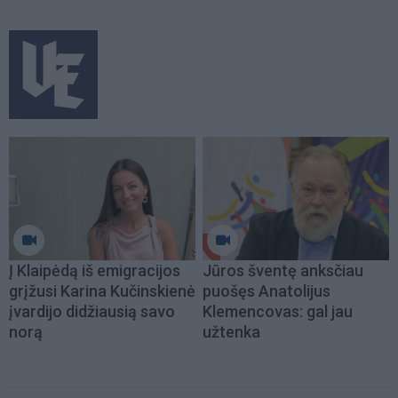
Į Klaipėdą iš emigracijos
Jūros šventę anksčiau
grįžusi Karina Kučinskienė
puošęs Anatolijus
įvardijo didžiausią savo
Klemencovas: gal jau
norą
užtenka