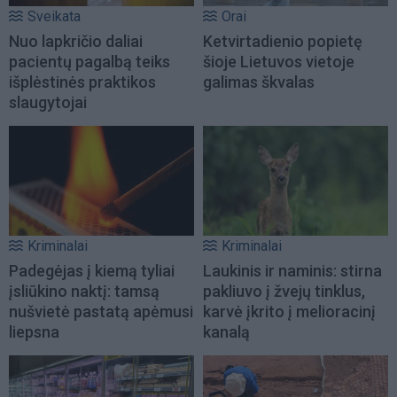
Sveikata
Orai
Nuo lapkričio daliai
Ketvirtadienio popietę
pacientų pagalbą teiks
šioje Lietuvos vietoje
išplėstinės praktikos
galimas škvalas
slaugytojai
Kriminalai
Kriminalai
Padegėjas į kiemą tyliai
Laukinis ir naminis: stirna
įsliūkino naktį: tamsą
pakliuvo į žvejų tinklus,
nušvietė pastatą apėmusi
karvė įkrito į melioracinį
liepsna
kanalą