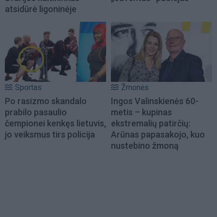
atsidūrė ligoninėje
Sportas
Žmonės
Po rasizmo skandalo
Ingos Valinskienės 60-
prabilo pasaulio
metis – kupinas
čempionei kenkęs lietuvis,
ekstremalių patirčių:
jo veiksmus tirs policija
Arūnas papasakojo, kuo
nustebino žmoną