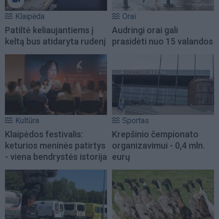
Klaipėda
Orai
Patiltė keliaujantiems į
Audringi orai gali
keltą bus atidaryta rudenį
prasidėti nuo 15 valandos
Kultūra
Sportas
Klaipėdos festivalis:
Krepšinio čempionato
keturios meninės patirtys
organizavimui - 0,4 mln.
- viena bendrystės istorija
eurų