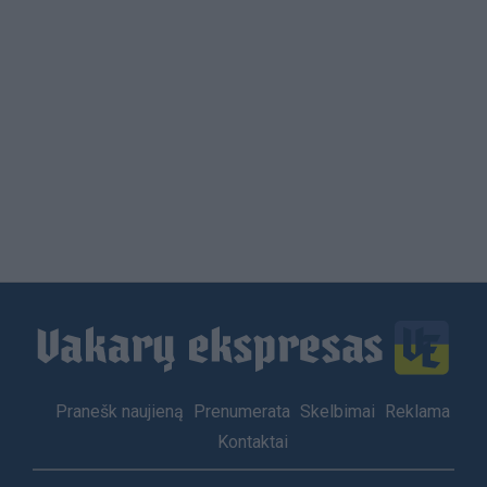
Load
More
Footer
Pranešk naujieną
Prenumerata
Skelbimai
Reklama
menu
Kontaktai