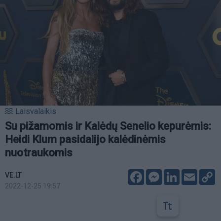
Laisvalaikis
Su pižamomis ir Kalėdų Senelio kepurėmis:
Heidi Klum pasidalijo kalėdinėmis
nuotraukomis
Facebook
Messenger
LinkedIn
Email
C
VE.LT
L
2022-12-25 19:57