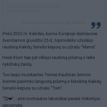
A post shared by Heidi Klum (@heidiklum)
Prieš 2022 m. Kalėdas, kurios Europoje dažniausiai
švenčiamos gruodžio 25 d., topmodelis užsidėjo
raudoną Kalėdų Senelio kepurę su užrašu "Mama".
Heidi Klum taip pat vilkėjo raudoną pižamą ir laikė
nykštukų žaislą.
Tuo tarpu muzikantas Tomas Kaulitzas šeimos
šventei pasirinko languotą pižamą ir klasikinę Kalėdų
Senelio kepurę su užrašu "Tom".
"🥰❤️", - prie nuotraukos lakoniškai parašė Vokietijos
garsenybė.