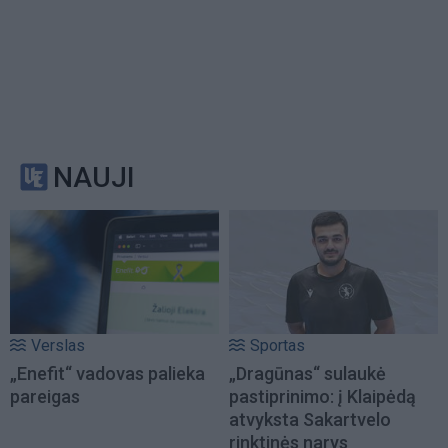
NAUJI
Verslas
Sportas
„Enefit“ vadovas palieka
„Dragūnas“ sulaukė
pareigas
pastiprinimo: į Klaipėdą
atvyksta Sakartvelo
rinktinės narys