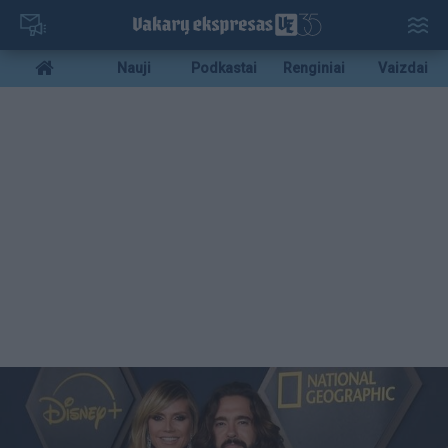
Pereiti
į
pagrindinį
Mobile
Nauji
Podkastai
Renginiai
Vaizdai
turinį
menu
bottom