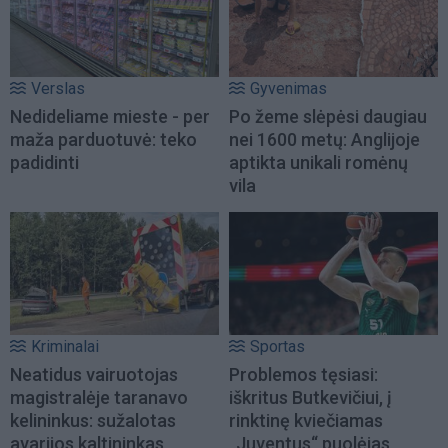
Verslas
Gyvenimas
Nedideliame mieste - per
Po žeme slėpėsi daugiau
maža parduotuvė: teko
nei 1600 metų: Anglijoje
padidinti
aptikta unikali romėnų
vila
Kriminalai
Sportas
Neatidus vairuotojas
Problemos tęsiasi:
magistralėje taranavo
iškritus Butkevičiui, į
kelininkus: sužalotas
rinktinę kviečiamas
avarijos kaltininkas
„Juventus“ puolėjas