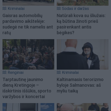
Kriminalai
Sodas ir daržas
Gaisras automobilių
Natūrali kova su šliužais:
pardavimo aikštelėje:
ką būtina žinoti prieš
sudegė ne tik namelis ant
pasirenkant antis
ratų
bėgikes?
Renginiai
Kriminalai
Tarptautinę jaunimo
Kaltinamasis terorizmo
dieną Kretingoje –
byloje Salmanovas: aš
išskirtinis iššūkis, sporto
myliu taiką
varžybos ir koncertai