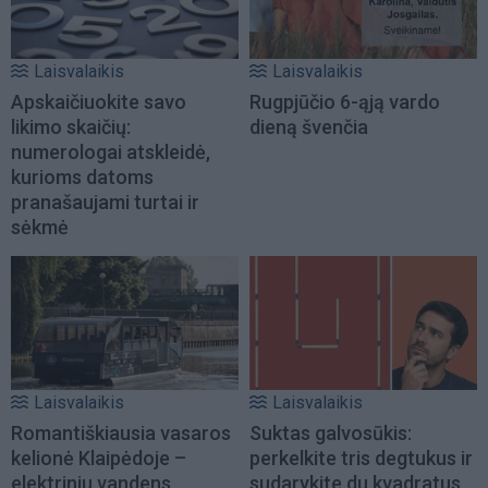
Laisvalaikis
Laisvalaikis
Apskaičiuokite savo
Rugpjūčio 6-ąją vardo
likimo skaičių:
dieną švenčia
numerologai atskleidė,
kurioms datoms
pranašaujami turtai ir
sėkmė
Laisvalaikis
Laisvalaikis
Romantiškiausia vasaros
Suktas galvosūkis:
kelionė Klaipėdoje –
perkelkite tris degtukus ir
elektriniu vandens
sudarykite du kvadratus