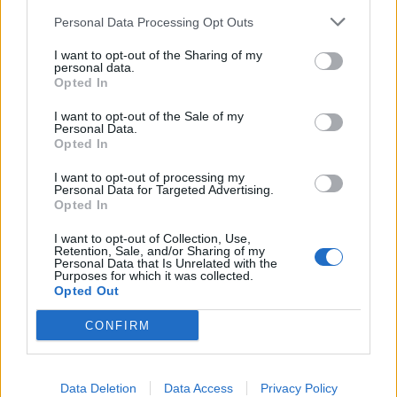
Personal Data Processing Opt Outs
I want to opt-out of the Sharing of my
personal data.
Opted In
I want to opt-out of the Sale of my
Laisvalaikis
Laisvalaikis
Personal Data.
Opted In
Greitai atleidžia visas
Perkate marinuotus
nuoskaudas: kokiomis
šašlykus? Viena etiketės
I want to opt-out of processing my
dienomis gimsta patys
eilutė gali sutaupyti
Personal Data for Targeted Advertising.
Opted In
atlaidžiausi žmonės?
beveik 2 eurus
I want to opt-out of Collection, Use,
Retention, Sale, and/or Sharing of my
Personal Data that Is Unrelated with the
Purposes for which it was collected.
Opted Out
CONFIRM
Laisvalaikis
Laisvalaikis
Rugpjūčio 7-ąją vardo
Pasirinkite gestą ir
Data Deletion
Data Access
Privacy Policy