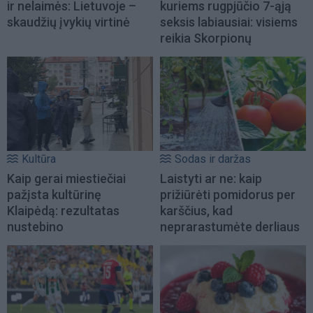
ir nelaimės: Lietuvoje –
kuriems rugpjūčio 7-ąją
skaudžių įvykių virtinė
seksis labiausiai: visiems
reikia Skorpionų
Kultūra
Sodas ir daržas
Kaip gerai miestiečiai
Laistyti ar ne: kaip
pažįsta kultūrinę
prižiūrėti pomidorus per
Klaipėdą: rezultatas
karščius, kad
nustebino
neprarastumėte derliaus