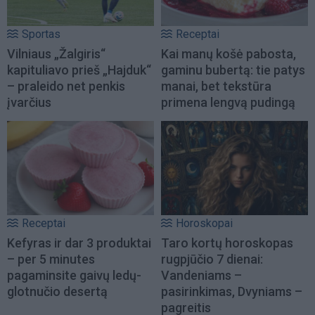
Sportas
Receptai
Vilniaus „Žalgiris“
Kai manų košė pabosta,
kapituliavo prieš „Hajduk“
gaminu bubertą: tie patys
– praleido net penkis
manai, bet tekstūra
įvarčius
primena lengvą pudingą
Receptai
Horoskopai
Kefyras ir dar 3 produktai
Taro kortų horoskopas
– per 5 minutes
rugpjūčio 7 dienai:
pagaminsite gaivų ledų-
Vandeniams –
glotnučio desertą
pasirinkimas, Dvyniams –
pagreitis