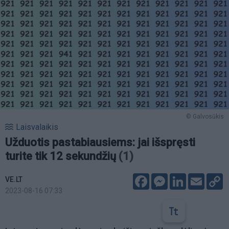
© Galvosūkis
Laisvalaikis
Užduotis pastabiausiems: jai išspręsti
turite tik 12 sekundžių
(1)
Facebook
Messenger
LinkedIn
Email
C
VE.LT
L
2023-08-16 07:33