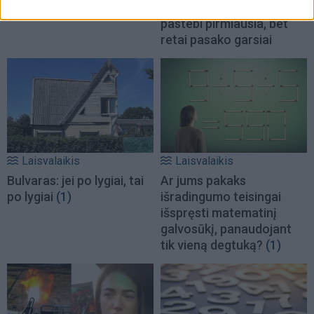
dieną švenčia
sužinokite, ką jumyse
pastebi pirmiausia, bet
retai pasako garsiai
Laisvalaikis
Laisvalaikis
Bulvaras: jei po lygiai, tai
Ar jums pakaks
po lygiai
(1)
išradingumo teisingai
išspręsti matematinį
galvosūkį, panaudojant
tik vieną degtuką?
(1)