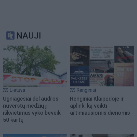
NAUJI
Lietuva
Renginiai
Ugniagesiai dėl audros
Renginiai Klaipėdoje ir
nuverstų medžių į
aplink: ką veikti
iškvietimus vyko beveik
artimiausiomis dienomis
50 kartų