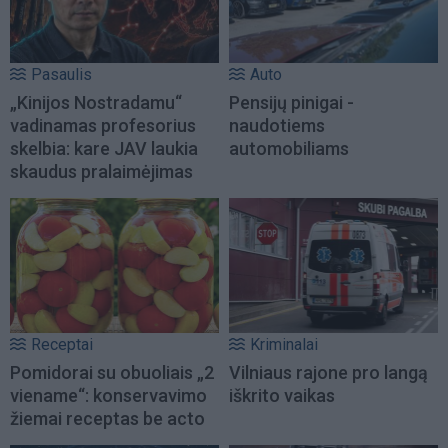
Pasaulis
Auto
„Kinijos Nostradamu“
Pensijų pinigai -
vadinamas profesorius
naudotiems
skelbia: kare JAV laukia
automobiliams
skaudus pralaimėjimas
Receptai
Kriminalai
Pomidorai su obuoliais „2
Vilniaus rajone pro langą
viename“: konservavimo
iškrito vaikas
žiemai receptas be acto