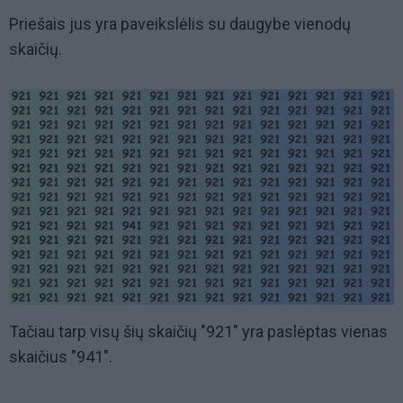
Priešais jus yra paveikslėlis su daugybe vienodų
skaičių.
Tačiau tarp visų šių skaičių "921" yra paslėptas vienas
skaičius "941".