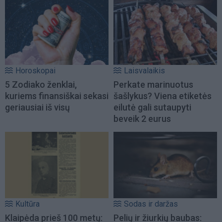
Horoskopai
Laisvalaikis
5 Zodiako ženklai,
Perkate marinuotus
kuriems finansiškai sekasi
šašlykus? Viena etiketės
geriausiai iš visų
eilutė gali sutaupyti
beveik 2 eurus
Kultūra
Sodas ir daržas
Klaipėda prieš 100 metų:
Pelių ir žiurkių baubas: