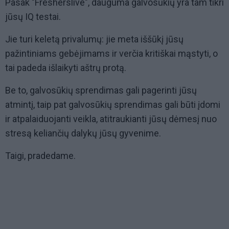
Pasak "Fresherslive", dauguma galvosūkių yra tam tikri
jūsų IQ testai.
Jie turi keletą privalumų: jie meta iššūkį jūsų
pažintiniams gebėjimams ir verčia kritiškai mąstyti, o
tai padeda išlaikyti aštrų protą.
Be to, galvosūkių sprendimas gali pagerinti jūsų
atmintį, taip pat galvosūkių sprendimas gali būti įdomi
ir atpalaiduojanti veikla, atitraukianti jūsų dėmesį nuo
stresą keliančių dalykų jūsų gyvenime.
Taigi, pradedame.