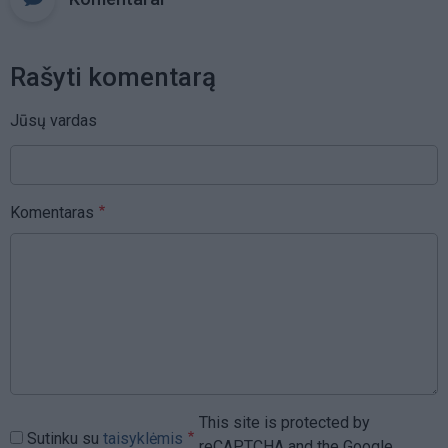
Rašyti komentarą
Jūsų vardas
Komentaras
This site is protected by
Sutinku su
taisyklėmis
reCAPTCHA and the Google