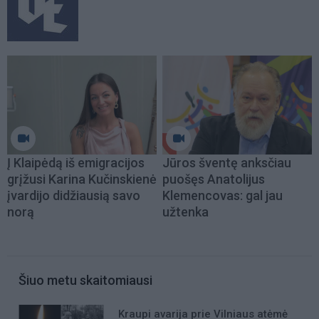
Į Klaipėdą iš emigracijos
Jūros šventę anksčiau
grįžusi Karina Kučinskienė
puošęs Anatolijus
įvardijo didžiausią savo
Klemencovas: gal jau
norą
užtenka
Šiuo metu skaitomiausi
Kraupi avarija prie Vilniaus atėmė