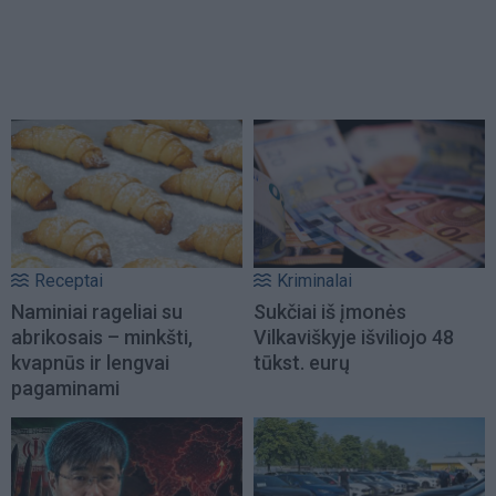
Receptai
Kriminalai
Naminiai rageliai su
Sukčiai iš įmonės
abrikosais – minkšti,
Vilkaviškyje išviliojo 48
kvapnūs ir lengvai
tūkst. eurų
pagaminami