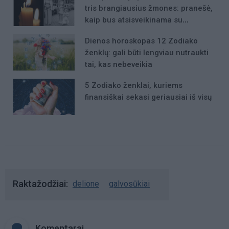
tris brangiausius žmones: pranešė,
kaip bus atsisveikinama su
mergaite, jos mama ir močiute
Dienos horoskopas 12 Zodiako
ženklų: gali būti lengviau nutraukti
tai, kas nebeveikia
5 Zodiako ženklai, kuriems
finansiškai sekasi geriausiai iš visų
Raktažodžiai
delione
galvosūkiai
Komentarai