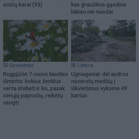
sostų karai (93)
kas graužikus gąsdina
labiau nei nuodai
Gyvenimas
Lietuva
Rugpjūčio 7-osios liaudies
Ugniagesiai: dėl audros
išmintis: kokius ženklus
nuverstų medžių į
verta stebėti ir ko, pasak
iškvietimus vykome 49
senųjų papročių, reikėtų
kartus
vengti