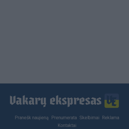
Load
More
Footer
Pranešk naujieną
Prenumerata
Skelbimai
Reklama
menu
Kontaktai