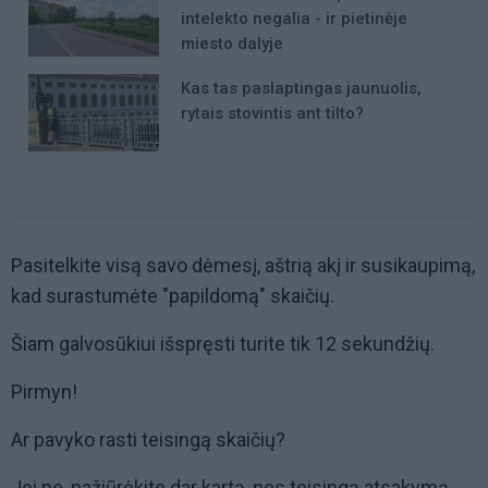
intelekto negalia - ir pietinėje
miesto dalyje
Kas tas paslaptingas jaunuolis,
rytais stovintis ant tilto?
Pasitelkite visą savo dėmesį, aštrią akį ir susikaupimą,
kad surastumėte "papildomą" skaičių.
Šiam galvosūkiui išspręsti turite tik 12 sekundžių.
Pirmyn!
Ar pavyko rasti teisingą skaičių?
Jei ne, pažiūrėkite dar kartą, nes teisingą atsakymą