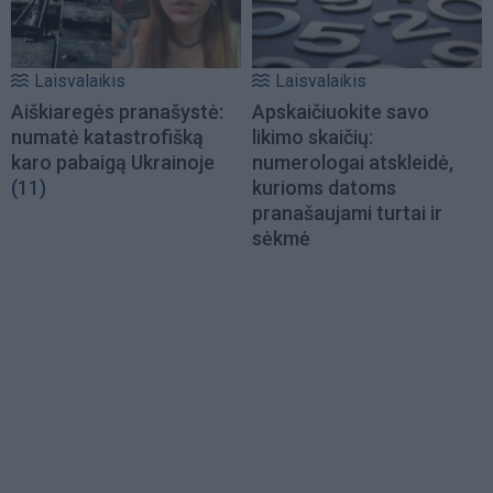
Laisvalaikis
Laisvalaikis
Aiškiaregės pranašystė:
Apskaičiuokite savo
numatė katastrofišką
likimo skaičių:
karo pabaigą Ukrainoje
numerologai atskleidė,
(11)
kurioms datoms
pranašaujami turtai ir
sėkmė