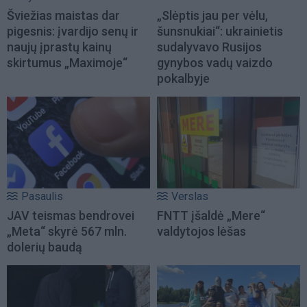
Šviežias maistas dar
„Slėptis jau per vėlu,
pigesnis: įvardijo senų ir
šunsnukiai“: ukrainietis
naujų įprastų kainų
sudalyvavo Rusijos
skirtumus „Maximoje“
gynybos vadų vaizdo
pokalbyje
Pasaulis
Verslas
JAV teismas bendrovei
FNTT įšaldė „Mere“
„Meta“ skyrė 567 mln.
valdytojos lėšas
dolerių baudą