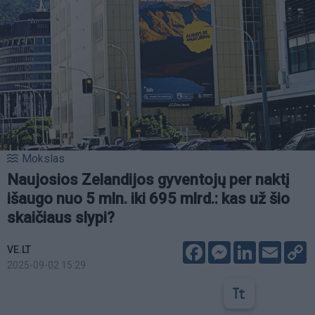
Mokslas
Naujosios Zelandijos gyventojų per naktį
išaugo nuo 5 mln. iki 695 mlrd.: kas už šio
skaičiaus slypi?
Facebook
Messenger
LinkedIn
Email
C
VE.LT
L
2025-09-02 15:29