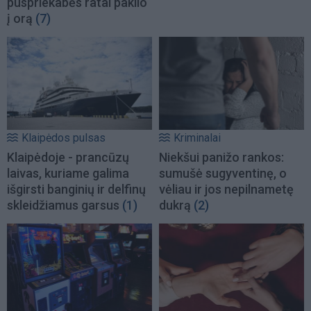
puspriekabės ratai pakilo
į orą
(7)
Klaipėdos pulsas
Kriminalai
Klaipėdoje - prancūzų
Niekšui panižo rankos:
laivas, kuriame galima
sumušė sugyventinę, o
išgirsti banginių ir delfinų
vėliau ir jos nepilnametę
skleidžiamus garsus
(1)
dukrą
(2)