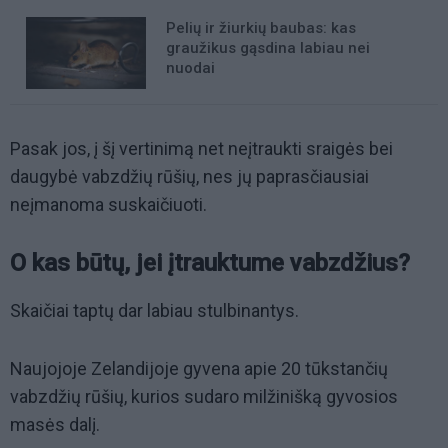
Pelių ir žiurkių baubas: kas
graužikus gąsdina labiau nei
nuodai
Pasak jos, į šį vertinimą net neįtraukti sraigės bei
daugybė vabzdžių rūšių, nes jų paprasčiausiai
neįmanoma suskaičiuoti.
O kas būtų, jei įtrauktume vabzdžius?
Skaičiai taptų dar labiau stulbinantys.
Naujojoje Zelandijoje gyvena apie 20 tūkstančių
vabzdžių rūšių, kurios sudaro milžinišką gyvosios
masės dalį.