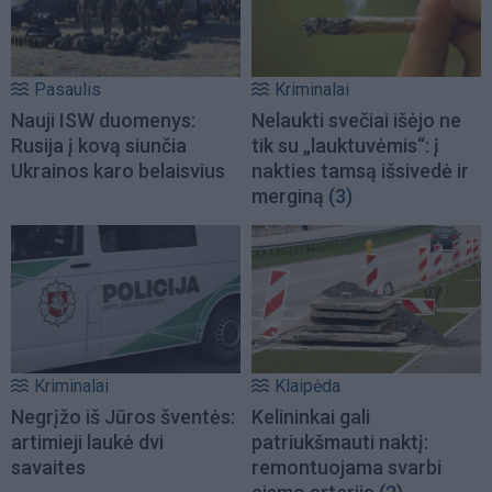
Pasaulis
Kriminalai
Nauji ISW duomenys:
Nelaukti svečiai išėjo ne
Rusija į kovą siunčia
tik su „lauktuvėmis“: į
Ukrainos karo belaisvius
nakties tamsą išsivedė ir
merginą
(3)
Kriminalai
Klaipėda
Negrįžo iš Jūros šventės:
Kelininkai gali
artimieji laukė dvi
patriukšmauti naktį:
savaites
remontuojama svarbi