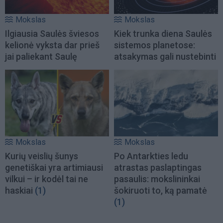
Mokslas
Mokslas
Ilgiausia Saulės šviesos
Kiek trunka diena Saulės
kelionė vyksta dar prieš
sistemos planetose:
jai paliekant Saulę
atsakymas gali nustebinti
Mokslas
Mokslas
Kurių veislių šunys
Po Antarkties ledu
genetiškai yra artimiausi
atrastas paslaptingas
vilkui – ir kodėl tai ne
pasaulis: mokslininkai
haskiai
(1)
šokiruoti to, ką pamatė
(1)