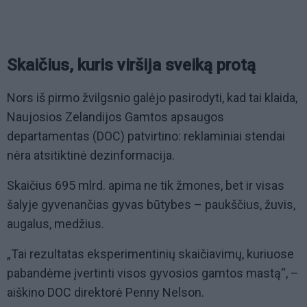
Skaičius, kuris viršija sveiką protą
Nors iš pirmo žvilgsnio galėjo pasirodyti, kad tai klaida,
Naujosios Zelandijos Gamtos apsaugos
departamentas (DOC) patvirtino: reklaminiai stendai
nėra atsitiktinė dezinformacija.
Skaičius 695 mlrd. apima ne tik žmones, bet ir visas
šalyje gyvenančias gyvas būtybes – paukščius, žuvis,
augalus, medžius.
„Tai rezultatas eksperimentinių skaičiavimų, kuriuose
pabandėme įvertinti visos gyvosios gamtos mastą“, –
aiškino DOC direktorė Penny Nelson.