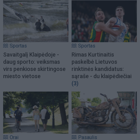
Sportas
Sportas
Savaitgalį Klaipėdoje -
Rimas Kurtinaitis
daug sporto: veiksmas
paskelbė Lietuvos
virs penkiose skirtingose
rinktinės kandidatus:
miesto vietose
sąraše - du klaipėdiečiai
(3)
Orai
Pasaulis