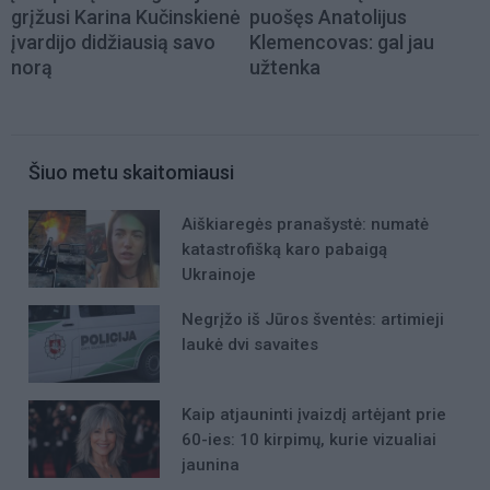
grįžusi Karina Kučinskienė
puošęs Anatolijus
įvardijo didžiausią savo
Klemencovas: gal jau
norą
užtenka
Šiuo metu skaitomiausi
Aiškiaregės pranašystė: numatė
katastrofišką karo pabaigą
Ukrainoje
Negrįžo iš Jūros šventės: artimieji
laukė dvi savaites
Kaip atjauninti įvaizdį artėjant prie
60-ies: 10 kirpimų, kurie vizualiai
jaunina