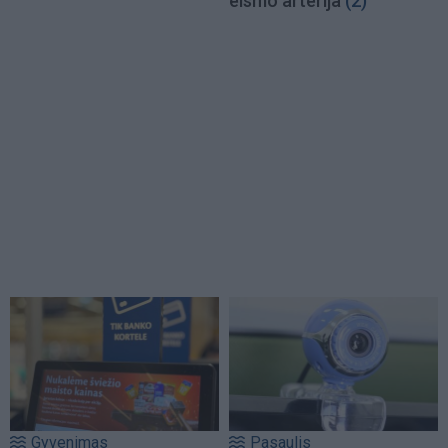
eismo arterija
(2)
Gyvenimas
Pasaulis