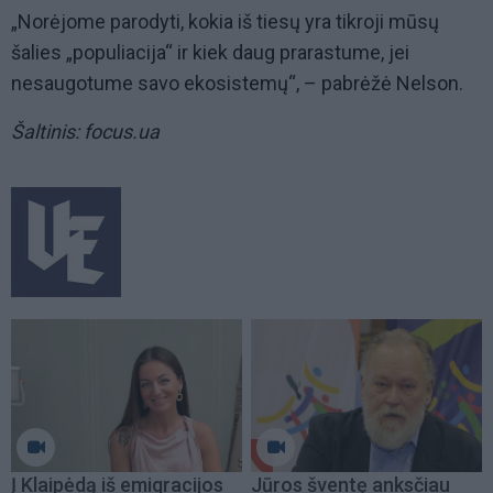
„Norėjome parodyti, kokia iš tiesų yra tikroji mūsų
šalies „populiacija“ ir kiek daug prarastume, jei
nesaugotume savo ekosistemų“, – pabrėžė Nelson.
Šaltinis: focus.ua
Į Klaipėdą iš emigracijos
Jūros šventę anksčiau