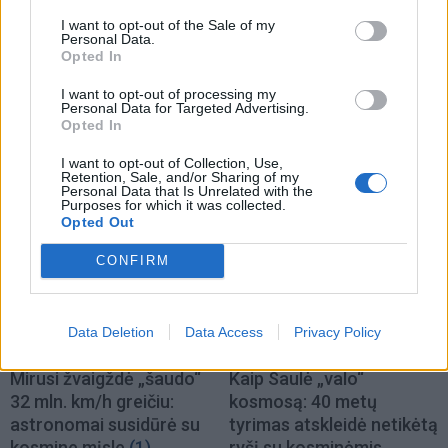
I want to opt-out of the Sale of my
Personal Data.
Opted In
I want to opt-out of processing my
Personal Data for Targeted Advertising.
Opted In
I want to opt-out of Collection, Use,
TAIP PAT SKAITYKITE
Retention, Sale, and/or Sharing of my
Personal Data that Is Unrelated with the
Purposes for which it was collected.
Opted Out
CONFIRM
Data Deletion
Data Access
Privacy Policy
Mokslas
Mokslas
Mirusi žvaigždė „šaudo“
Kaip Saulė „valo“
32 mln. km/h greičiu:
kosmosą: 40 metų
astronomai susidūrė su
tyrimas atskleidė netikėtą
kosmine mįsle
(1)
ryšį su kosminėmis