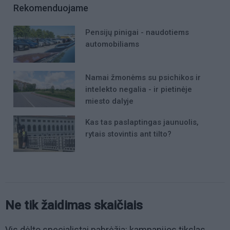
Rekomenduojame
Pensijų pinigai - naudotiems
automobiliams
Namai žmonėms su psichikos ir
intelekto negalia - ir pietinėje
miesto dalyje
Kas tas paslaptingas jaunuolis,
rytais stovintis ant tilto?
Ne tik žaidimas skaičiais
Vis dėlto specialistai pabrėžia: kampanijos tikslas