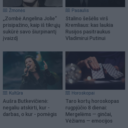
Žmonės
Pasaulis
„Zombė Angelina Jolie“
Stalino šešėlis virš
prisipažino, kaip iš tikrųjų
Kremliaus: kas laukia
sukūrė savo šiurpinantį
Rusijos pasitraukus
įvaizdį
Vladimirui Putinui
Kultūra
Horoskopai
Aušra Butkevičienė:
Taro kortų horoskopas
negaliu atskirti, kur -
rugpjūčio 8 dienai:
darbas, o kur - pomėgis
Mergelėms — ginčai,
Vėžiams — emocijos