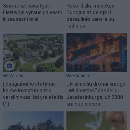
Sinoptikė: savaitgalį
Rekordiškai nusekęs
Lietuvoje vyraus gaivesni
Dunojus atidengė II
ir sausesni orai
pasaulinio karo laikų
radinius
Verslas
Pasaulis
Į daugiabučio statybas
Ukrainiečių dronai smogė
kaime investuojantis
„Wildberries“ sandėliui
verslininkas: tai yra ateitis
Jekaterinburge, už 2000
(1)
km nuo sienos