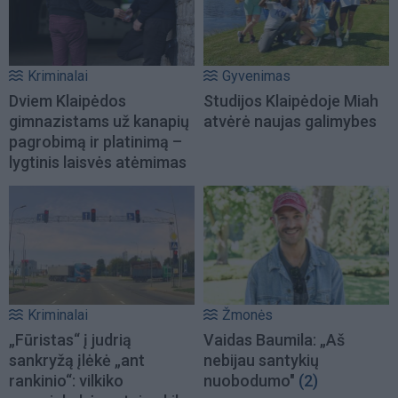
Kriminalai
Gyvenimas
Dviem Klaipėdos
Studijos Klaipėdoje Miah
gimnazistams už kanapių
atvėrė naujas galimybes
pagrobimą ir platinimą –
lygtinis laisvės atėmimas
Kriminalai
Žmonės
„Fūristas“ į judrią
Vaidas Baumila: „Aš
sankryžą įlėkė „ant
nebijau santykių
rankinio“: vilkiko
nuobodumo"
(2)