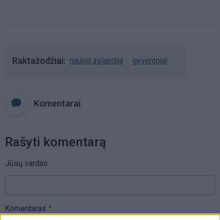
Raktažodžiai
naujoji zelandija
gyventojai
Komentarai
Rašyti komentarą
Jūsų vardas
Komentaras