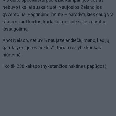
nebuvo tiksliai suskaičiuoti Naujosios Zelandijos
gyventojus. Pagrindinė žinutė – parodyti, kiek daug yra
statoma ant kortos, kai kalbame apie šalies gamtos
išsaugojimą.
Anot Nelson, net 89 % naujazelandiečių mano, kad jų
gamta yra „geros būklės“. Tačiau realybė kur kas
niūresnė:
liko tik 238 kakapo (nykstančios naktinės papūgos),