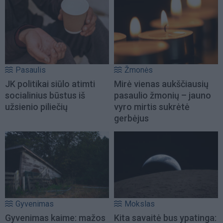
Pasaulis
Žmonės
JK politikai siūlo atimti
Mirė vienas aukščiausių
socialinius būstus iš
pasaulio žmonių – jauno
užsienio piliečių
vyro mirtis sukrėtė
gerbėjus
Gyvenimas
Mokslas
Gyvenimas kaime: mažos
Kita savaitė bus ypatinga: