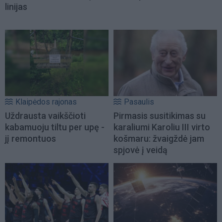
linijas
Klaipėdos rajonas
Pasaulis
Uždrausta vaikščioti
Pirmasis susitikimas su
kabamuoju tiltu per upę -
karaliumi Karoliu III virto
jį remontuos
košmaru: žvaigždė jam
spjovė į veidą