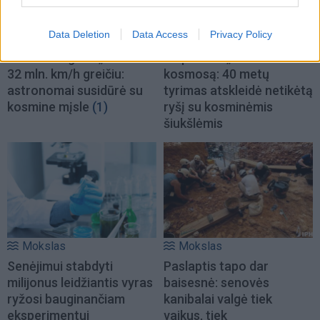
Data Deletion
Data Access
Privacy Policy
Mokslas
Mokslas
Mirusi žvaigždė „šaudo“
Kaip Saulė „valo“
32 mln. km/h greičiu:
kosmosą: 40 metų
astronomai susidūrė su
tyrimas atskleidė netikėtą
kosmine mįsle
(1)
ryšį su kosminėmis
šiukšlėmis
Mokslas
Mokslas
Senėjimui stabdyti
Paslaptis tapo dar
milijonus leidžiantis vyras
baisesnė: senovės
ryžosi bauginančiam
kanibalai valgė tiek
eksperimentui
vaikus, tiek