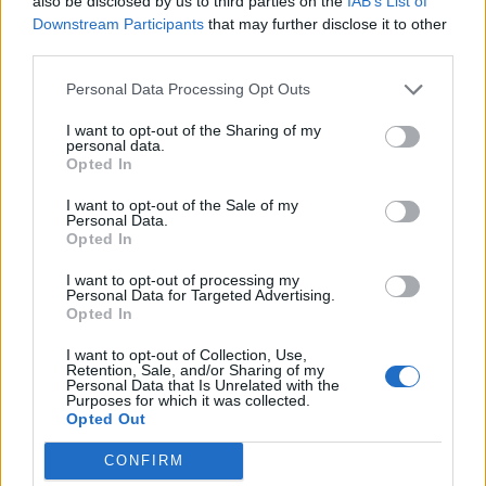
also be disclosed by us to third parties on the
IAB’s List of
TAIP PAT SKAITYKITE
Downstream Participants
that may further disclose it to other
third parties.
Personal Data Processing Opt Outs
I want to opt-out of the Sharing of my
personal data.
Opted In
I want to opt-out of the Sale of my
Personal Data.
Mokslas
Mokslas
Opted In
Kita savaitė bus ypatinga:
Kinija išbandė didžiausią
šią dieną verta pasižymėti
pasaulyje 582 tonas
I want to opt-out of processing my
Personal Data for Targeted Advertising.
kalendoriuje
sveriantį magnetą, kuris
Opted In
bus naudojamas kuriant
„dirbtinę Saulę“
I want to opt-out of Collection, Use,
Retention, Sale, and/or Sharing of my
Personal Data that Is Unrelated with the
Purposes for which it was collected.
Opted Out
CONFIRM