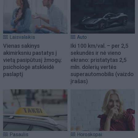
Laisvalaikis
Auto
Vienas sakinys
Iki 100 km/val. – per 2,5
akimirksniu pastatys į
sekundės ir nė vieno
vietą pasipūtusį žmogų:
ekrano: pristatytas 2,5
psichologė atskleidė
mln. dolerių vertės
paslaptį
superautomobilis (vaizdo
įrašas)
Pasaulis
Horoskopai