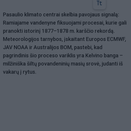
Pasaulio klimato centrai skelbia pavojaus signalą:
Ramiajame vandenyne fiksuojami procesai, kurie gali
pranokti istorinį 1877–1878 m. karščio rekordą.
Meteorologijos tarnybos, įskaitant Europos ECMWF,
JAV NOAA ir Australijos BOM, pastebi, kad
pagrindinis šio proceso variklis yra Kelvino banga –
milžiniška šiltų povandeninių masių srovė, judanti iš
vakarų į rytus.