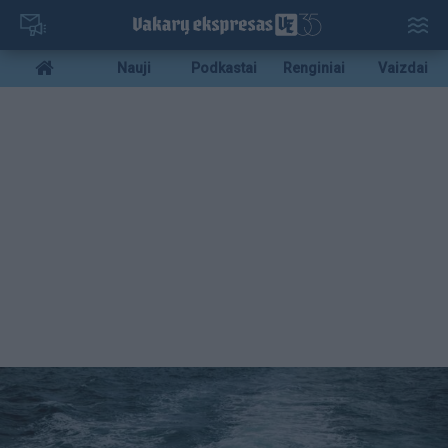
Pereiti
į
pagrindinį
Mobile
Nauji
Podkastai
Renginiai
Vaizdai
turinį
menu
bottom