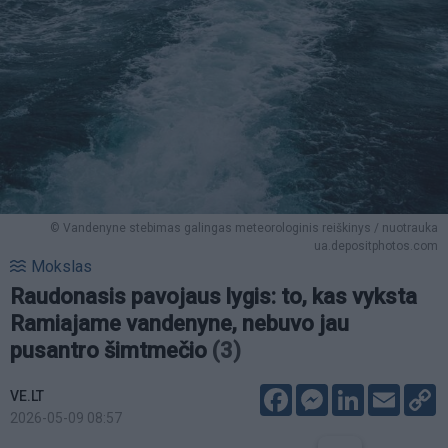
© Vandenyne stebimas galingas meteorologinis reiškinys / nuotrauka
ua.depositphotos.com
Mokslas
Raudonasis pavojaus lygis: to, kas vyksta
Ramiajame vandenyne, nebuvo jau
pusantro šimtmečio
(3)
Facebook
Messenger
LinkedIn
Email
C
VE.LT
L
2026-05-09 08:57