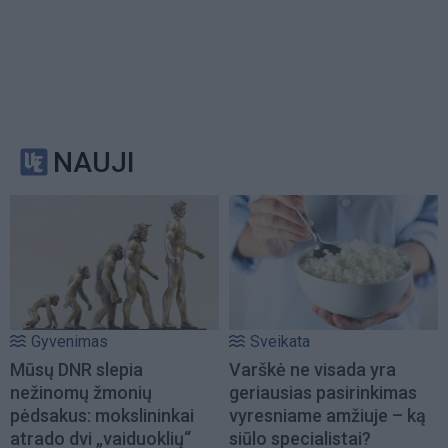
NAUJI
Gyvenimas
Sveikata
Mūsų DNR slepia
Varškė ne visada yra
nežinomų žmonių
geriausias pasirinkimas
pėdsakus: mokslininkai
vyresniame amžiuje – ką
atrado dvi „vaiduoklių“
siūlo specialistai?