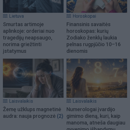
Lietuva
Horoskopai
Smurtas artimoje
Finansinis savaitės
aplinkoje: orderiai nuo
horoskopas: kurių
tragedijų neapsaugo,
Zodiako ženklų laukia
norima griežtinti
pelnas rugpjūčio 10–16
įstatymus
dienomis
Laisvalaikis
Laisvalaikis
Žemę užklups magnetinė
Numerologai įvardijo
audra: nauja prognozė
(2)
gimimo dieną, kuri, kaip
manoma, atneša daugiau
gyvenimo išbandymų