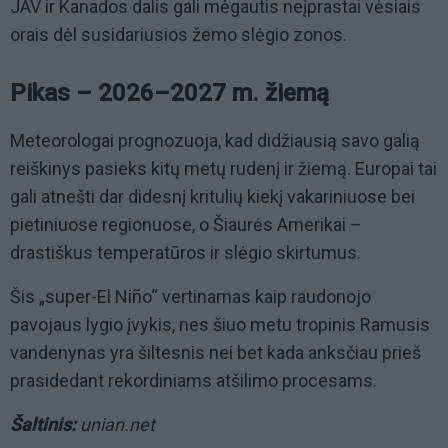
JAV ir Kanados dalis gali mėgautis neįprastai vėsiais
orais dėl susidariusios žemo slėgio zonos.
Pikas – 2026–2027 m. žiemą
Meteorologai prognozuoja, kad didžiausią savo galią
reiškinys pasieks kitų metų rudenį ir žiemą. Europai tai
gali atnešti dar didesnį kritulių kiekį vakariniuose bei
pietiniuose regionuose, o Šiaurės Amerikai –
drastiškus temperatūros ir slėgio skirtumus.
Šis „super-El Niño“ vertinamas kaip raudonojo
pavojaus lygio įvykis, nes šiuo metu tropinis Ramusis
vandenynas yra šiltesnis nei bet kada anksčiau prieš
prasidedant rekordiniams atšilimo procesams.
Šaltinis:
unian.net