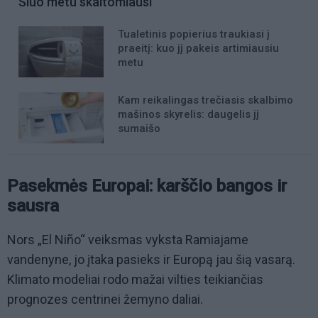
Šiuo metu skaitomiausi
Tualetinis popierius traukiasi į
praeitį: kuo jį pakeis artimiausiu
metu
Kam reikalingas trečiasis skalbimo
mašinos skyrelis: daugelis jį
sumaišo
Pasekmės Europai: karščio bangos ir
sausra
Nors „El Niño“ veiksmas vyksta Ramiajame
vandenyne, jo įtaka pasieks ir Europą jau šią vasarą.
Klimato modeliai rodo mažai vilties teikiančias
prognozes centrinei žemyno daliai.