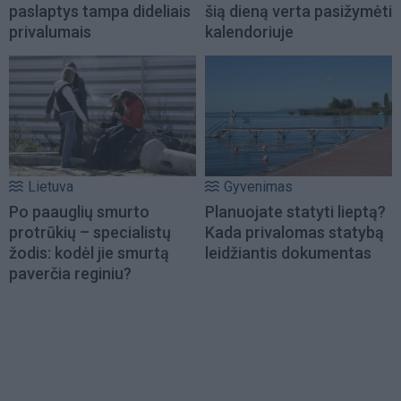
paslaptys tampa dideliais
šią dieną verta pasižymėti
privalumais
kalendoriuje
Lietuva
Gyvenimas
Po paauglių smurto
Planuojate statyti lieptą?
protrūkių – specialistų
Kada privalomas statybą
žodis: kodėl jie smurtą
leidžiantis dokumentas
paverčia reginiu?