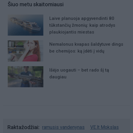
Šiuo metu skaitomiausi
Laive planuoja apgyvendinti 80
tūkstančių žmonių: kaip atrodys
plaukiojantis miestas
Nemalonus kvapas šaldytuve dings
be chemijos: ką įdėti į vidų
Išėjo uogauti – bet rado šį tą
daugiau
Raktažodžiai
ramusis vandenynas
VE.lt Mokslas