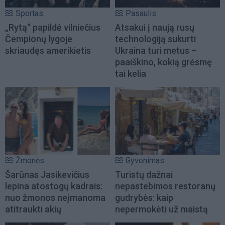
Sportas
Pasaulis
„Rytą“ papildė vilniečius
Atsakui į naują rusų
Čempionų lygoje
technologiją sukurti
skriaudęs amerikietis
Ukraina turi metus –
paaiškino, kokią grėsmę
tai kelia
Žmonės
Gyvenimas
Šarūnas Jasikevičius
Turistų dažnai
lepina atostogų kadrais:
nepastebimos restoranų
nuo žmonos neįmanoma
gudrybės: kaip
atitraukti akių
nepermokėti už maistą