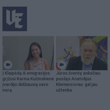
Į Klaipėdą iš emigracijos
Jūros šventę anksčiau
grįžusi Karina Kučinskienė
puošęs Anatolijus
įvardijo didžiausią savo
Klemencovas: gal jau
norą
užtenka