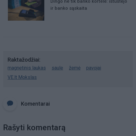
Dingo ne tik banko kortelė: ištuštėjo
ir banko sąskaita
Raktažodžiai
magnetinis laukas
saule
žemė
pavojai
VE.lt Mokslas
Komentarai
Rašyti komentarą