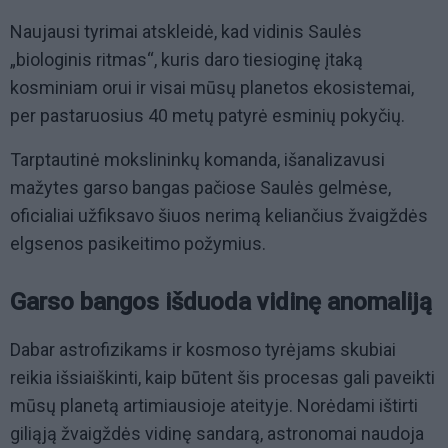
Naujausi tyrimai atskleidė, kad vidinis Saulės
„biologinis ritmas“, kuris daro tiesioginę įtaką
kosminiam orui ir visai mūsų planetos ekosistemai,
per pastaruosius 40 metų patyrė esminių pokyčių.
Tarptautinė mokslininkų komanda, išanalizavusi
mažytes garso bangas pačiose Saulės gelmėse,
oficialiai užfiksavo šiuos nerimą keliančius žvaigždės
elgsenos pasikeitimo požymius.
Garso bangos išduoda vidinę anomaliją
Dabar astrofizikams ir kosmoso tyrėjams skubiai
reikia išsiaiškinti, kaip būtent šis procesas gali paveikti
mūsų planetą artimiausioje ateityje. Norėdami ištirti
giliąją žvaigždės vidinę sandarą, astronomai naudoja