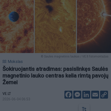
© Saulės magnetinis laukas / VE.lt fotomontažas
Mokslas
Šokiruojantis atradimas: pasislinkęs Saulės
magnetinio lauko centras kelia rimtą pavojų
Žemei
Facebook
Messenger
LinkedIn
Email
C
VE.LT
L
2026-06-04 06:53