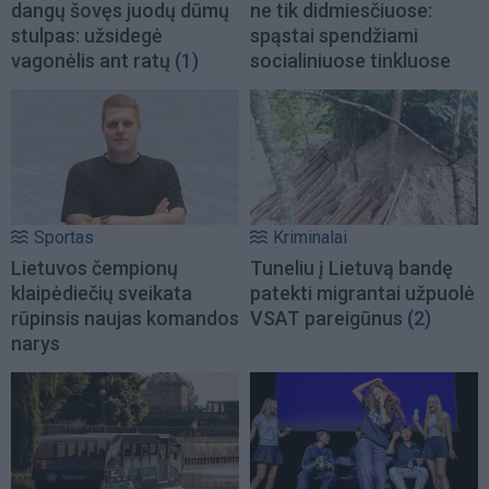
dangų šovęs juodų dūmų
ne tik didmiesčiuose:
stulpas: užsidegė
spąstai spendžiami
vagonėlis ant ratų
(1)
socialiniuose tinkluose
Sportas
Kriminalai
Lietuvos čempionų
Tuneliu į Lietuvą bandę
klaipėdiečių sveikata
patekti migrantai užpuolė
rūpinsis naujas komandos
VSAT pareigūnus
(2)
narys