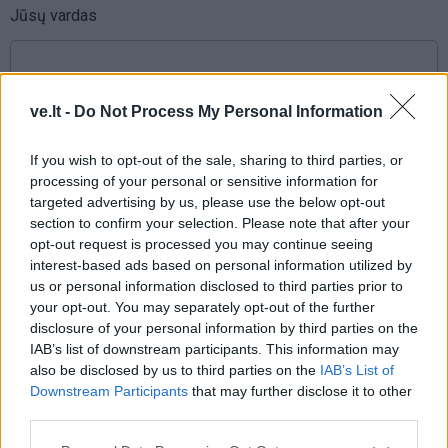
Jūsų vardas
Komentaras
ve.lt -
Do Not Process My Personal Information
If you wish to opt-out of the sale, sharing to third parties, or
processing of your personal or sensitive information for
targeted advertising by us, please use the below opt-out
section to confirm your selection. Please note that after your
opt-out request is processed you may continue seeing
interest-based ads based on personal information utilized by
us or personal information disclosed to third parties prior to
your opt-out. You may separately opt-out of the further
This site is protected by
disclosure of your personal information by third parties on the
Sutinku su
taisyklėmis
reCAPTCHA and the Google
IAB’s list of downstream participants. This information may
Privacy Policy
and
Terms of
also be disclosed by us to third parties on the
IAB’s List of
Service
apply.
Downstream Participants
that may further disclose it to other
third parties.