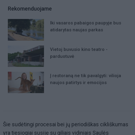
Rekomenduojame
Iki vasaros pabaigos paupyje bus
atidarytas naujas parkas
Vietoj buvusio kino teatro -
parduotuvė
Į restoraną ne tik pavalgyti: vilioja
naujos patirtys ir emocijos
Šie sudėtingi procesai bei jų periodiškas cikliškumas
yra tiesiogiai susiję su giliais vidiniais Saulės