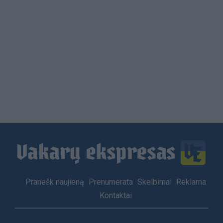
Load
More
Footer
Pranešk naujieną
Prenumerata
Skelbimai
Reklama
menu
Kontaktai