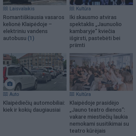
Laisvalaikis
Kultūra
Romantiškiausia vasaros
Iki skausmo atviras
kelionė Klaipėdoje –
spektaklis „Jaunuolio
elektriniu vandens
kambaryje“ kviečia
autobusu
(1)
išgirsti, pastebėti bei
priimti
Auto
Kultūra
Klaipėdiečių automobiliai:
Klaipėdoje prasidėjo
kiek ir kokių daugiausiai
„Jauno teatro dienos“:
vakare miestiečių laukia
nemokami susitikimai su
teatro kūrėjais