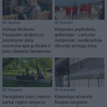
Sportas
Sportas
Aiškėja Modesto
Klaipėdos paplūdimių
Paulausko skulptūros
gelbėtojai – Lietuvos
pastatymo data:
čempionai: Juodkrantėje
nuomonę apie ją išsakė ir
iškovojo pirmąją vietą
pats olimpinis čempionas
Klaipėda
Kriminalai
Pareigūnės išėjo į miesto
Klaipėdoje atversta
parką: ragino senjorus
Rusijos saugumo