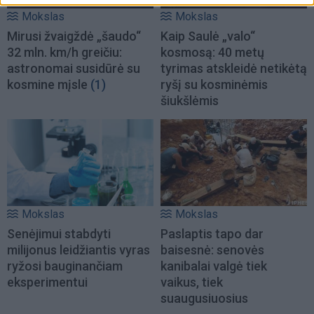
Mokslas
Mokslas
Mirusi žvaigždė „šaudo“
Kaip Saulė „valo“
32 mln. km/h greičiu:
kosmosą: 40 metų
astronomai susidūrė su
tyrimas atskleidė netikėtą
kosmine mįsle
(1)
ryšį su kosminėmis
šiukšlėmis
Mokslas
Mokslas
Senėjimui stabdyti
Paslaptis tapo dar
milijonus leidžiantis vyras
baisesnė: senovės
ryžosi bauginančiam
kanibalai valgė tiek
eksperimentui
vaikus, tiek
suaugusiuosius