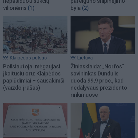
nepasiduoti sukčių
pareigūno šnipinėjimo
vilionėms
(1)
byla
(2)
Klaipėdos pulsas
Lietuva
Poilsiautojai mėgaujasi
Žiniasklaida: „Norfos“
įkaitusiu oru: Klaipėdos
savininkas Dundulis
paplūdimiai – sausakimši
duoda 99,9 proc., kad
(vaizdo įrašas)
nedalyvaus prezidento
rinkimuose