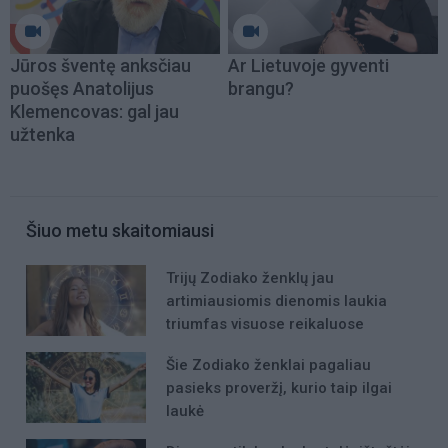
Jūros šventę anksčiau
Ar Lietuvoje gyventi
puošęs Anatolijus
brangu?
Klemencovas: gal jau
užtenka
Šiuo metu skaitomiausi
Trijų Zodiako ženklų jau
artimiausiomis dienomis laukia
triumfas visuose reikaluose
Šie Zodiako ženklai pagaliau
pasieks proveržį, kurio taip ilgai
laukė