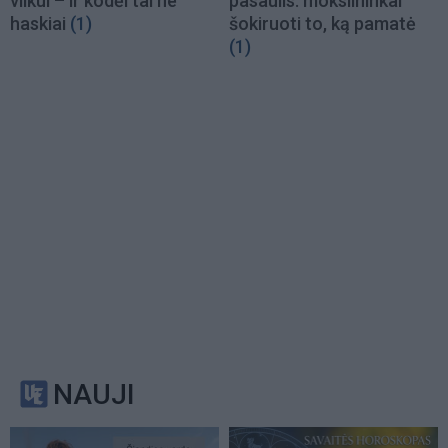
vilkui – ir kodėl tai ne
pasaulis: mokslininkai
haskiai
(1)
šokiruoti to, ką pamatė
(1)
NAUJI