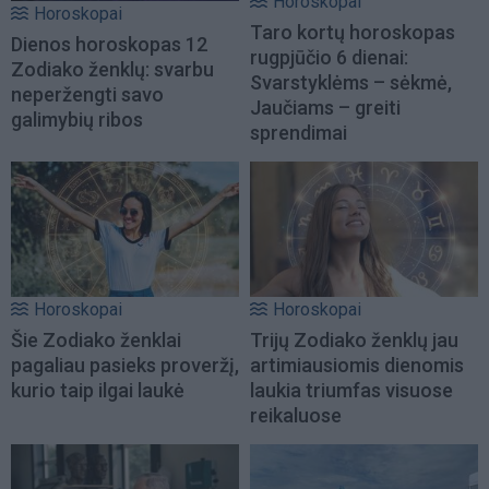
Horoskopai
Horoskopai
Taro kortų horoskopas
Dienos horoskopas 12
rugpjūčio 6 dienai:
Zodiako ženklų: svarbu
Svarstyklėms – sėkmė,
neperžengti savo
Jaučiams – greiti
galimybių ribos
sprendimai
Horoskopai
Horoskopai
Šie Zodiako ženklai
Trijų Zodiako ženklų jau
pagaliau pasieks proveržį,
artimiausiomis dienomis
kurio taip ilgai laukė
laukia triumfas visuose
reikaluose