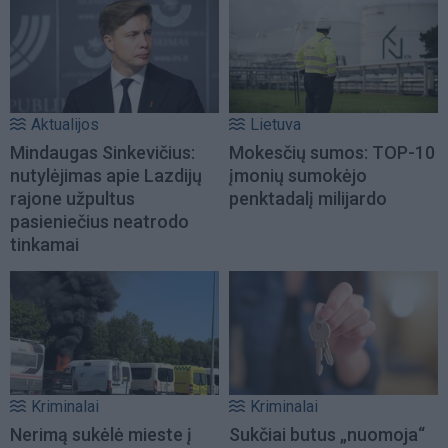
Aktualijos
Lietuva
Mindaugas Sinkevičius:
Mokesčių sumos: TOP-10
nutylėjimas apie Lazdijų
įmonių sumokėjo
rajone užpultus
penktadalį milijardo
pasieniečius neatrodo
tinkamai
Kriminalai
Kriminalai
Nerimą sukėlė mieste į
Sukčiai butus „nuomoja“