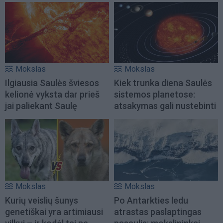
Mokslas
Mokslas
Ilgiausia Saulės šviesos
Kiek trunka diena Saulės
kelionė vyksta dar prieš
sistemos planetose:
jai paliekant Saulę
atsakymas gali nustebinti
Mokslas
Mokslas
Kurių veislių šunys
Po Antarkties ledu
genetiškai yra artimiausi
atrastas paslaptingas