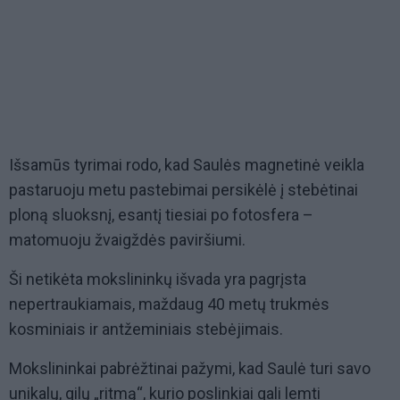
Išsamūs tyrimai rodo, kad Saulės magnetinė veikla
pastaruoju metu pastebimai persikėlė į stebėtinai
ploną sluoksnį, esantį tiesiai po fotosfera –
matomuoju žvaigždės paviršiumi.
Ši netikėta mokslininkų išvada yra pagrįsta
nepertraukiamais, maždaug 40 metų trukmės
kosminiais ir antžeminiais stebėjimais.
Mokslininkai pabrėžtinai pažymi, kad Saulė turi savo
unikalų, gilų „ritmą“, kurio poslinkiai gali lemti