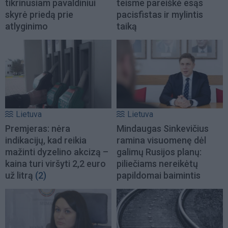
tikrinusiam pavaldiniui
teisme pareiškė esąs
skyrė priedą prie
pacisfistas ir mylintis
atlyginimo
taiką
Lietuva
Lietuva
Premjeras: nėra
Mindaugas Sinkevičius
indikacijų, kad reikia
ramina visuomenę dėl
mažinti dyzelino akcizą –
galimų Rusijos planų:
kaina turi viršyti 2,2 euro
piliečiams nereikėtų
už litrą
(2)
papildomai baimintis