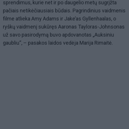
sprendimus, kurie net ir po daugelio metų sugrįžta
pačiais netikėčiausiais būdais. Pagrindinius vaidmenis
filme atlieka Amy Adams ir Jake’as Gyllenhaalas, o
ryškų vaidmenį sukūręs Aaronas Tayloras-Johnsonas
už savo pasirodymą buvo apdovanotas „Auksiniu
gaubliu“, – pasakos laidos vedėja Marija Rimaitė.