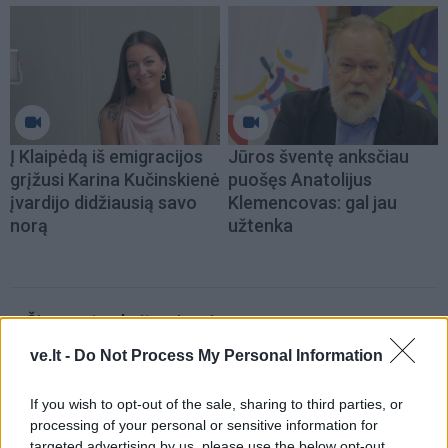
Į Klaipėdą iš emigracijos
Jūros šventę anksčiau
grįžusi Karina Kučinskienė
puošęs Anatolijus
įvardijo didžiausią savo
Klemencovas: gal jau
norą
užtenka
Šiuo metu skaitomiausi
ve.lt -
Do Not Process My Personal Information
Trijų Zodiako ženklų jau
artimiausiomis dienomis laukia
If you wish to opt-out of the sale, sharing to third parties, or
triumfas visuose reikaluose
processing of your personal or sensitive information for
targeted advertising by us, please use the below opt-out