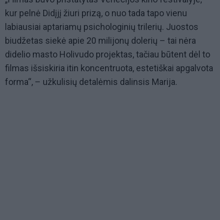
kur pelnė Didįjį žiuri prizą, o nuo tada tapo vienu
labiausiai aptariamų psichologinių trilerių. Juostos
biudžetas siekė apie 20 milijonų dolerių – tai nėra
didelio masto Holivudo projektas, tačiau būtent dėl to
filmas išsiskiria itin koncentruota, estetiškai apgalvota
forma“, – užkulisių detalėmis dalinsis Marija.