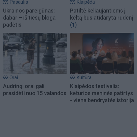
Pasaulis
Klaipėda
Ukrainos pareigūnas:
Patiltė keliaujantiems į
dabar – iš tiesų bloga
keltą bus atidaryta rudenį
padėtis
(1)
Orai
Kultūra
Audringi orai gali
Klaipėdos festivalis:
prasidėti nuo 15 valandos
keturios meninės patirtys
- viena bendrystės istorija