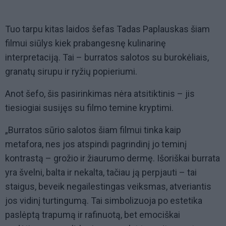
Tuo tarpu kitas laidos šefas Tadas Paplauskas šiam
filmui siūlys kiek prabangesnę kulinarinę
interpretaciją. Tai – burratos salotos su burokėliais,
granatų sirupu ir ryžių popieriumi.
Anot šefo, šis pasirinkimas nėra atsitiktinis – jis
tiesiogiai susijęs su filmo temine kryptimi.
„Burratos sūrio salotos šiam filmui tinka kaip
metafora, nes jos atspindi pagrindinį jo teminį
kontrastą – grožio ir žiaurumo dermę. Išoriškai burrata
yra švelni, balta ir nekalta, tačiau ją perpjauti – tai
staigus, beveik negailestingas veiksmas, atveriantis
jos vidinį turtingumą. Tai simbolizuoja po estetika
paslėptą trapumą ir rafinuotą, bet emociškai