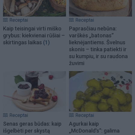
Receptai
Receptai
Kaip teisingai virti miško
Paprasčiau nebūna:
grybus: kiekvienai rūšiai –
varškės „batonas“
skirtingas laikas
(1)
lieknėjantiems. Švelnus
skonis – tinka patiekti ir
su kumpiu, ir su raudona
žuvimi
Receptai
Receptai
Senas geras būdas: kaip
Agurkai kaip
išgelbėti per skystą
„McDonald's“: galima