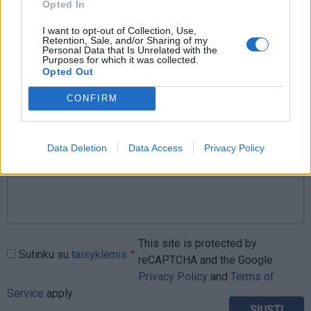
Rašyti komentarą
Opted In
I want to opt-out of Collection, Use,
Jūsų vardas
Retention, Sale, and/or Sharing of my
Personal Data that Is Unrelated with the
Purposes for which it was collected.
Opted Out
Komentaras
CONFIRM
Data Deletion
Data Access
Privacy Policy
This site is protected by
Sutinku su
taisyklėmis
reCAPTCHA and the Google
Privacy Policy
and
Terms of
Service
apply.