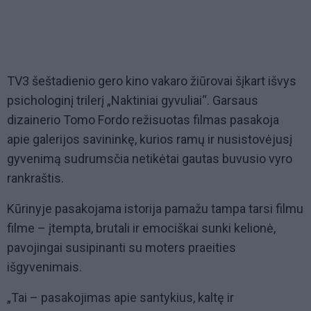
TV3 šeštadienio gero kino vakaro žiūrovai šįkart išvys
psichologinį trilerį „Naktiniai gyvuliai“. Garsaus
dizainerio Tomo Fordo režisuotas filmas pasakoja
apie galerijos savininkę, kurios ramų ir nusistovėjusį
gyvenimą sudrumsčia netikėtai gautas buvusio vyro
rankraštis.
Kūrinyje pasakojama istorija pamažu tampa tarsi filmu
filme – įtempta, brutali ir emociškai sunki kelionė,
pavojingai susipinanti su moters praeities
išgyvenimais.
„Tai – pasakojimas apie santykius, kaltę ir