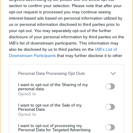
Taro kortų horoskopas rugpjūčio 6
section to confirm your selection. Please note that after your
dienai: Svarstyklėms – sėkmė,
opt-out request is processed you may continue seeing
Jaučiams – greiti sprendimai
interest-based ads based on personal information utilized by
us or personal information disclosed to third parties prior to
Šie Zodiako ženklai pagaliau
your opt-out. You may separately opt-out of the further
pasieks proveržį, kurio taip ilgai
disclosure of your personal information by third parties on the
laukė
IAB’s list of downstream participants. This information may
also be disclosed by us to third parties on the
IAB’s List of
Downstream Participants
that may further disclose it to other
third parties.
Personal Data Processing Opt Outs
I want to opt-out of the Sharing of my
Raktažodžiai
receptai
personal data.
Opted In
I want to opt-out of the Sale of my
Personal Data.
Komentarai
Opted In
I want to opt-out of processing my
Personal Data for Targeted Advertising.