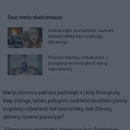
Šiuo metu skaitomiausi
Aiškiaregės pranašystė: numatė
katastrofišką karo pabaigą
Ukrainoje
Plaukai mažiau riebaluosis: į
šampūną tereikia įberti vieną
ingredientą
Marija žiūrovus pakvies pažvelgti ir į kitą filmo pusę.
Kaip stilinga, tačiau, palyginti, nedidelio biudžeto juosta
sugebėjo užkariauti tiek kino kritikų, tiek žiūrovų
dėmesį visame pasaulyje?
„Filmas buvo pristatytas Venecijos kino festivalyje,