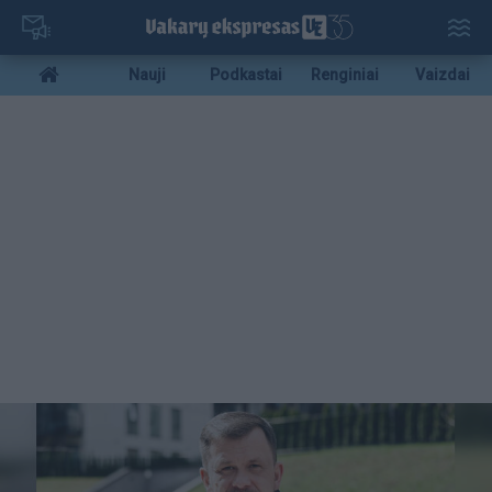
Pereiti
į
pagrindinį
Mobile
Nauji
Podkastai
Renginiai
Vaizdai
turinį
menu
bottom