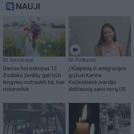
NAUJI
Horoskopai
Podkastai
Dienos horoskopas 12
Į Klaipėdą iš emigracijos
Zodiako ženklų: gali būti
grįžusi Karina
lengviau nutraukti tai, kas
Kučinskienė įvardijo
nebeveikia
didžiausią savo norą
(3)