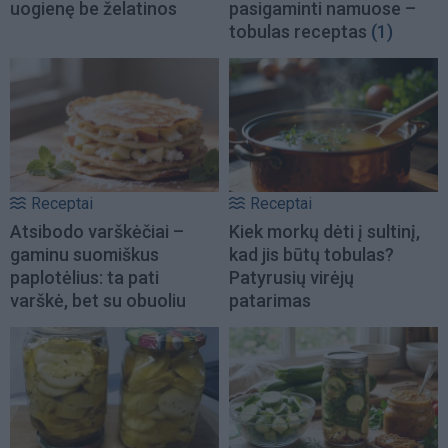
uogienę be želatinos
pasigaminti namuose –
tobulas receptas
(1)
Receptai
Receptai
Atsibodo varškėčiai –
Kiek morkų dėti į sultinį,
gaminu suomiškus
kad jis būtų tobulas?
paplotėlius: ta pati
Patyrusių virėjų
varškė, bet su obuoliu
patarimas