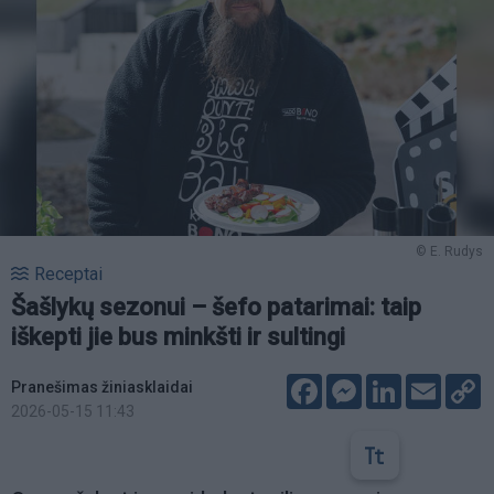
© E. Rudys
Receptai
Šašlykų sezonui – šefo patarimai: taip
iškepti jie bus minkšti ir sultingi
Facebook
Messenger
LinkedIn
Email
C
Pranešimas žiniasklaidai
L
2026-05-15 11:43