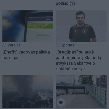
poilsio
(1)
Verslas
Sportas
„Enefit“ vadovas palieka
„Dragūnas“ sulaukė
pareigas
pastiprinimo: į Klaipėdą
atvyksta Sakartvelo
rinktinės narys