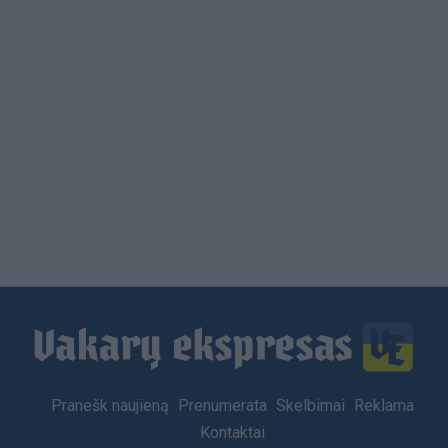
Load
More
Footer
Pranešk naujieną
Prenumerata
Skelbimai
Reklama
menu
Kontaktai