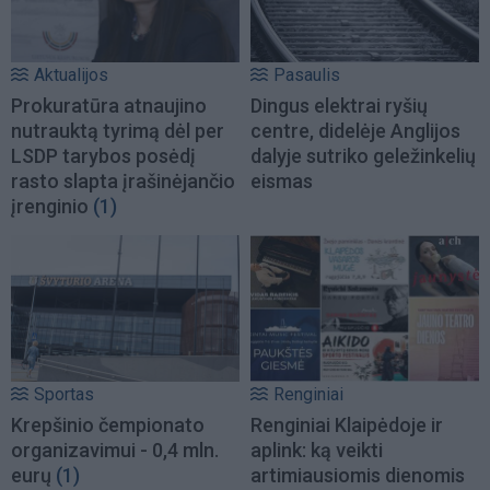
Aktualijos
Pasaulis
Prokuratūra atnaujino
Dingus elektrai ryšių
nutrauktą tyrimą dėl per
centre, didelėje Anglijos
LSDP tarybos posėdį
dalyje sutriko geležinkelių
rasto slapta įrašinėjančio
eismas
įrenginio
(1)
Sportas
Renginiai
Krepšinio čempionato
Renginiai Klaipėdoje ir
organizavimui - 0,4 mln.
aplink: ką veikti
eurų
(1)
artimiausiomis dienomis