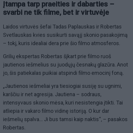
Įtampa tarp praeities ir dabarties –
svarbi ne tik filme, bet ir virtuvėje
Laidos virtuvės šefai Tadas Paplauskas ir Robertas
Svetlauskas kvies susikurti savąjį skonio pasakojimą
– tokį, kuris idealiai dera prie šio filmo atmosferos.
Grilių ekspertas Robertas šįkart prie filmo ruoš
jautienos iešmelius su juodųjų česnakų glazūra. Anot
jo, šis patiekalas puikiai atspindi filmo emocinį foną.
„Jautienos iešmeliai yra tiesiogiai susiję su ugnimi,
karščiu ir net agresija. Jautiena – sodraus,
intensyvaus skonio mėsa, kuri nesistengia įtikti. Tai
atliepia ir vakaro filmo vidinę istoriją. O kur dar
iešmelių spalva… Ji bus tamsi kaip naktis“, – pasakos
Robertas.