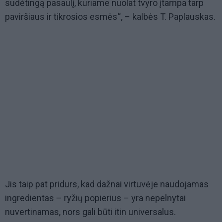
sudėtingą pasaulį, kuriame nuolat tvyro įtampa tarp
paviršiaus ir tikrosios esmės“, – kalbės T. Paplauskas.
Jis taip pat pridurs, kad dažnai virtuvėje naudojamas
ingredientas – ryžių popierius – yra nepelnytai
nuvertinamas, nors gali būti itin universalus.