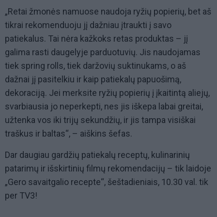
„Retai žmonės namuose naudoja ryžių popierių, bet aš
tikrai rekomenduoju jį dažniau įtraukti į savo
patiekalus. Tai nėra kažkoks retas produktas – jį
galima rasti daugelyje parduotuvių. Jis naudojamas
tiek spring rolls, tiek daržovių suktinukams, o aš
dažnai jį pasitelkiu ir kaip patiekalų papuošimą,
dekoraciją. Jei merksite ryžių popierių į įkaitintą aliejų,
svarbiausia jo neperkepti, nes jis iškepa labai greitai,
užtenka vos iki trijų sekundžių, ir jis tampa visiškai
traškus ir baltas“, – aiškins šefas.
Dar daugiau gardžių patiekalų receptų, kulinarinių
patarimų ir išskirtinių filmų rekomendacijų – tik laidoje
„Gero savaitgalio recepte“, šeštadieniais, 10.30 val. tik
per TV3!