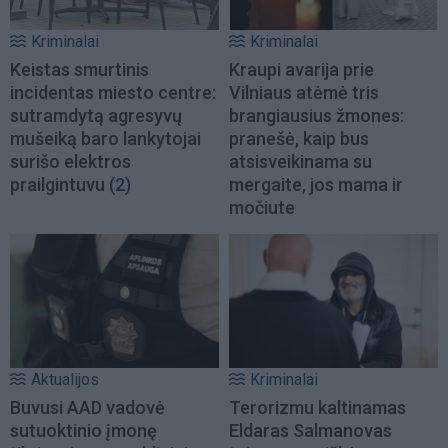
Kriminalai
Kriminalai
Keistas smurtinis
Kraupi avarija prie
incidentas miesto centre:
Vilniaus atėmė tris
sutramdytą agresyvų
brangiausius žmones:
mušeiką baro lankytojai
pranešė, kaip bus
surišo elektros
atsisveikinama su
prailgintuvu
(2)
mergaite, jos mama ir
močiute
Aktualijos
Kriminalai
Buvusi AAD vadovė
Terorizmu kaltinamas
sutuoktinio įmonę
Eldaras Salmanovas