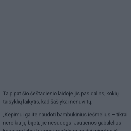
Taip pat šio šeštadienio laidoje jis pasidalins, kokių
taisyklių laikytis, kad šašlykai nenuviltų.
„Kepimui galite naudoti bambukinius iešmelius – tikrai
nereikia jų bijoti, jie nesudegs. Jautienos gabalėlius
kepsime labai trumpai, maždaug po dvi minutes iš