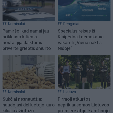
Kriminalai
Renginiai
Pamiršo, kad namai jau
Specialus reisas iš
priklauso kitiems:
Klaipėdos į nemokamą
nostalgija daiktams
vakarėlį „Viena naktis
privertė griebtis smurto
Nidoje“!
Kriminalai
Lietuva
Sukčiai nesnaudžia:
Pirmoji atkurtos
naudojasi dėl kietojo kuro
nepriklausomos Lietuvos
kilusiu ažiotažu
premjerė atgulė amžinojo