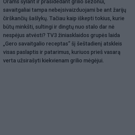
Orams šylant ir prasidedant grilio sezonui,
savaitgaliai tampa nebeįsivaizduojami be ant žarijų
čirškančių šašlykų. Tačiau kaip iškepti tokius, kurie
būtų minkšti, sultingi ir dingtų nuo stalo dar nė
nespėjus atvėsti? TV3 žiniasklaidos grupės laida
„Gero savaitgalio receptas“ šį šeštadienį atskleis
visas paslaptis ir patarimus, kuriuos prieš vasarą
verta užsirašyti kiekvienam grilio mėgėjui.