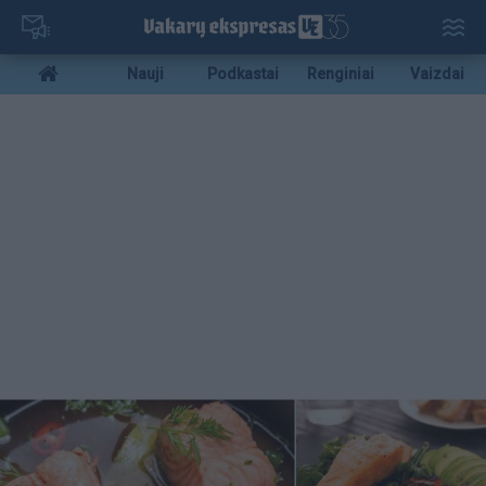
Pereiti
į
pagrindinį
Mobile
Nauji
Podkastai
Renginiai
Vaizdai
turinį
menu
bottom