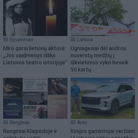
Gyvenimas
Lietuva
Mirė garsi lietuvių aktorė:
Ugniagesiai dėl audros
„Jos vaidmenys išliks
nuverstų medžių į
Lietuvos teatro istorijoje“
iškvietimus vyko beveik
50 kartų
Renginiai
Auto
Renginiai Klaipėdoje ir
Kinijos gamintojai veržiasi