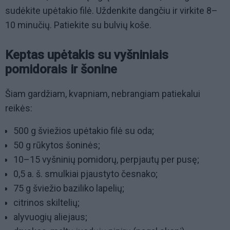
sudėkite upėtakio filė. Uždenkite dangčiu ir virkite 8–
10 minučių. Patiekite su bulvių koše.
Keptas upėtakis su vyšniniais
pomidorais ir šonine
Šiam gardžiam, kvapniam, nebrangiam patiekalui
reikės:
500 g šviežios upėtakio filė su oda;
50 g rūkytos šoninės;
10–15 vyšninių pomidorų, perpjautų per pusę;
0,5 a. š. smulkiai pjaustyto česnako;
75 g šviežio baziliko lapelių;
citrinos skiltelių;
alyvuogių aliejaus;