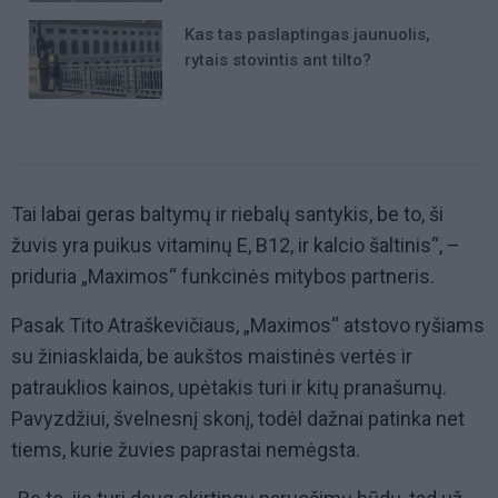
Kas tas paslaptingas jaunuolis,
rytais stovintis ant tilto?
Tai labai geras baltymų ir riebalų santykis, be to, ši
žuvis yra puikus vitaminų E, B12, ir kalcio šaltinis“, –
priduria „Maximos“ funkcinės mitybos partneris.
Pasak Tito Atraškevičiaus, „Maximos“ atstovo ryšiams
su žiniasklaida, be aukštos maistinės vertės ir
patrauklios kainos, upėtakis turi ir kitų pranašumų.
Pavyzdžiui, švelnesnį skonį, todėl dažnai patinka net
tiems, kurie žuvies paprastai nemėgsta.