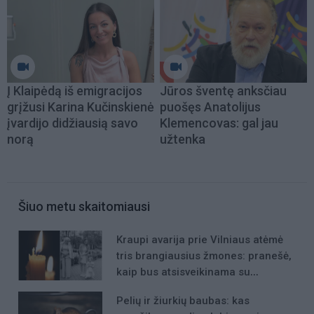
Į Klaipėdą iš emigracijos
Jūros šventę anksčiau
grįžusi Karina Kučinskienė
puošęs Anatolijus
įvardijo didžiausią savo
Klemencovas: gal jau
norą
užtenka
Šiuo metu skaitomiausi
Kraupi avarija prie Vilniaus atėmė
tris brangiausius žmones: pranešė,
kaip bus atsisveikinama su
mergaite, jos mama ir močiute
Pelių ir žiurkių baubas: kas