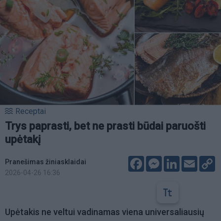
Receptai
Trys paprasti, bet ne prasti būdai paruošti
upėtakį
Facebook
Messenger
LinkedIn
Email
C
Pranešimas žiniasklaidai
L
2026-04-26 16:36
Upėtakis ne veltui vadinamas viena universaliausių