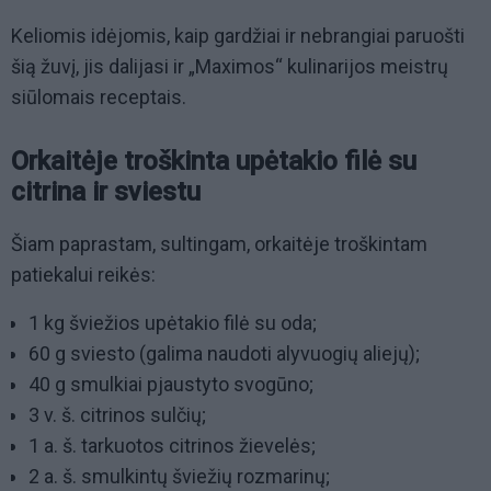
Keliomis idėjomis, kaip gardžiai ir nebrangiai paruošti
šią žuvį, jis dalijasi ir „Maximos“ kulinarijos meistrų
siūlomais receptais.
Orkaitėje troškinta upėtakio filė su
citrina ir sviestu
Šiam paprastam, sultingam, orkaitėje troškintam
patiekalui reikės:
1 kg šviežios upėtakio filė su oda;
60 g sviesto (galima naudoti alyvuogių aliejų);
40 g smulkiai pjaustyto svogūno;
3 v. š. citrinos sulčių;
1 a. š. tarkuotos citrinos žievelės;
2 a. š. smulkintų šviežių rozmarinų;