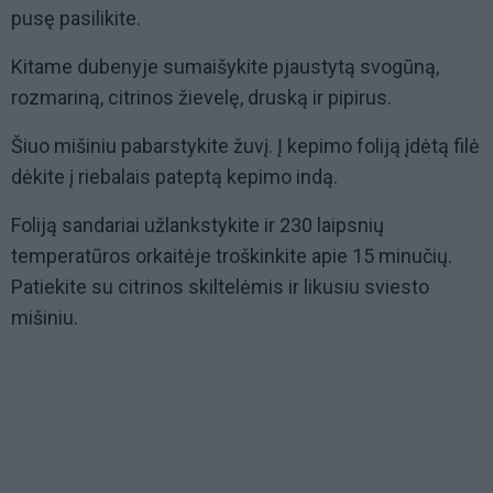
pusę pasilikite.
Kitame dubenyje sumaišykite pjaustytą svogūną,
rozmariną, citrinos žievelę, druską ir pipirus.
Šiuo mišiniu pabarstykite žuvį. Į kepimo foliją įdėtą filė
dėkite į riebalais pateptą kepimo indą.
Foliją sandariai užlankstykite ir 230 laipsnių
temperatūros orkaitėje troškinkite apie 15 minučių.
Patiekite su citrinos skiltelėmis ir likusiu sviesto
mišiniu.