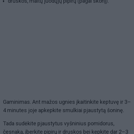
druskos, maltų juodųjų pipirų (pagal skonį).
Gaminimas. Ant mažos ugnies įkaitinkite keptuvę ir 3–
4 minutes joje apkepkite smulkiai pjaustytą šoninę.
Tada sudėkite pjaustytus vyšninius pomidorus,
česnaką, įberkite pipirų ir druskos bei kepkite dar 2–3