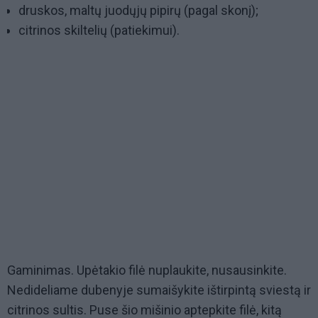
druskos, maltų juodųjų pipirų (pagal skonį);
citrinos skiltelių (patiekimui).
Gaminimas. Upėtakio filė nuplaukite, nusausinkite.
Nedideliame dubenyje sumaišykite ištirpintą sviestą ir
citrinos sultis. Puse šio mišinio aptepkite filė, kitą