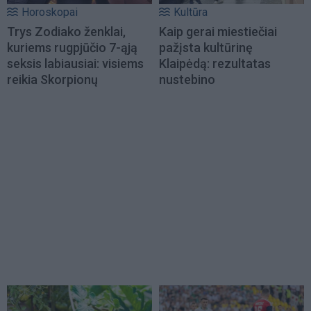
Horoskopai
Kultūra
Trys Zodiako ženklai,
Kaip gerai miestiečiai
kuriems rugpjūčio 7-ąją
pažįsta kultūrinę
seksis labiausiai: visiems
Klaipėdą: rezultatas
reikia Skorpionų
nustebino