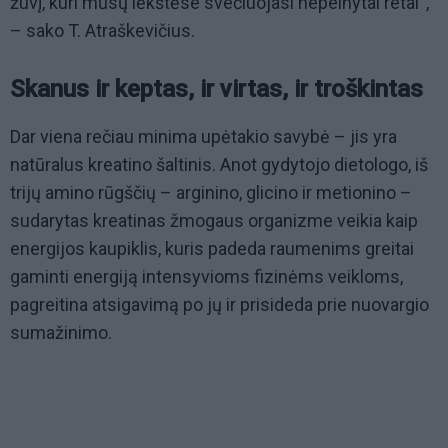
žuvį, kuri mūsų lėkštėse svečiuojasi nepelnytai retai“,
– sako T. Atraškevičius.
Skanus ir keptas, ir virtas, ir troškintas
Dar viena rečiau minima upėtakio savybė – jis yra
natūralus kreatino šaltinis. Anot gydytojo dietologo, iš
trijų amino rūgščių – arginino, glicino ir metionino –
sudarytas kreatinas žmogaus organizme veikia kaip
energijos kaupiklis, kuris padeda raumenims greitai
gaminti energiją intensyvioms fizinėms veikloms,
pagreitina atsigavimą po jų ir prisideda prie nuovargio
sumažinimo.