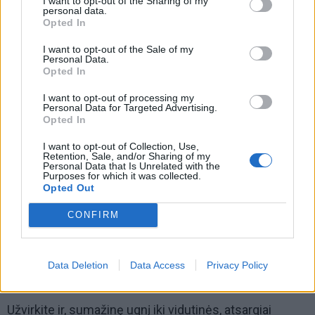
I want to opt-out of the Sharing of my
personal data.
Gaminimas. Upėtakio filė nuplaukite, nusausinkite ir
Opted In
supjaustykite norimo dydžio gabalais. Į puodą
I want to opt-out of the Sale of my
sudėkite citrinos griežinėlius, pjaustytus porus ir
Personal Data.
morkas, supilkite sultinį.
Opted In
I want to opt-out of processing my
Personal Data for Targeted Advertising.
Opted In
I want to opt-out of Collection, Use,
Retention, Sale, and/or Sharing of my
Personal Data that Is Unrelated with the
Purposes for which it was collected.
Opted Out
CONFIRM
Data Deletion
Data Access
Privacy Policy
Užvirkite ir, sumažinę ugnį iki vidutinės, atsargiai