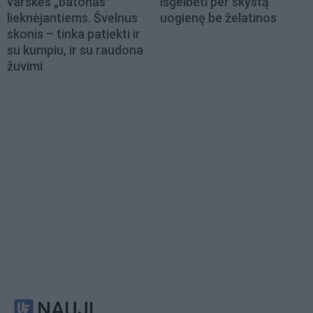
varškės „batonas“
išgelbėti per skystą
lieknėjantiems. Švelnus
uogienę be želatinos
skonis – tinka patiekti ir
su kumpiu, ir su raudona
žuvimi
NAUJI