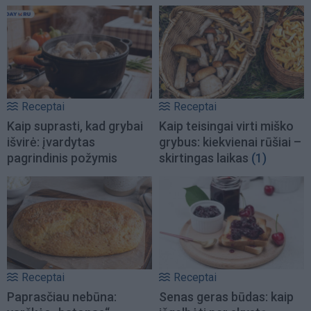
Receptai
Receptai
Kaip suprasti, kad grybai
Kaip teisingai virti miško
išvirė: įvardytas
grybus: kiekvienai rūšiai –
pagrindinis požymis
skirtingas laikas
(1)
Receptai
Receptai
Paprasčiau nebūna:
Senas geras būdas: kaip