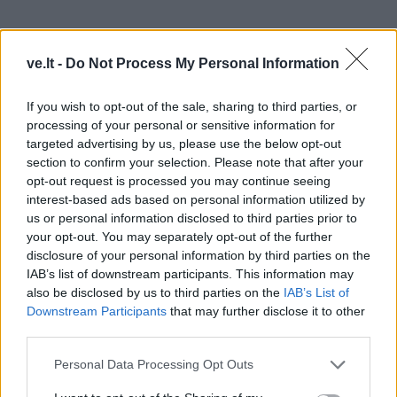
ve.lt -
Do Not Process My Personal Information
If you wish to opt-out of the sale, sharing to third parties, or
processing of your personal or sensitive information for
targeted advertising by us, please use the below opt-out
Virtas upėtakis su daržovėmis
section to confirm your selection. Please note that after your
opt-out request is processed you may continue seeing
Pagaminti šiam lengvam, greitai paruošiamam ir
interest-based ads based on personal information utilized by
us or personal information disclosed to third parties prior to
nebrangiam patiekalui reikės:
your opt-out. You may separately opt-out of the further
disclosure of your personal information by third parties on the
400 g šviežios upėtakio filė su oda;
IAB’s list of downstream participants. This information may
1 citrinos;
also be disclosed by us to third parties on the
IAB’s List of
Downstream Participants
that may further disclose it to other
2 porų;
third parties.
2 morkų;
500 ml vištienos sultinio (galima naudoti ir vandenį);
Personal Data Processing Opt Outs
druskos, maltų juodųjų pipirų (pagal skonį).