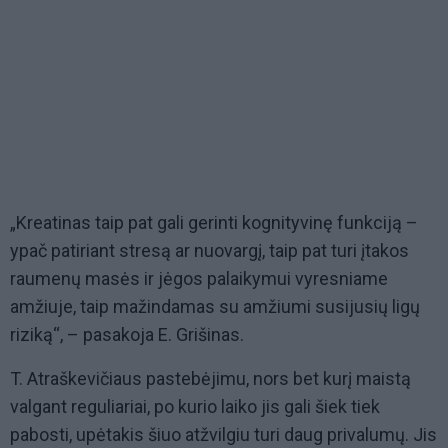
„Kreatinas taip pat gali gerinti kognityvinę funkciją –
ypač patiriant stresą ar nuovargį, taip pat turi įtakos
raumenų masės ir jėgos palaikymui vyresniame
amžiuje, taip mažindamas su amžiumi susijusių ligų
riziką“, – pasakoja E. Grišinas.
T. Atraškevičiaus pastebėjimu, nors bet kurį maistą
valgant reguliariai, po kurio laiko jis gali šiek tiek
pabosti, upėtakis šiuo atžvilgiu turi daug privalumų. Jis