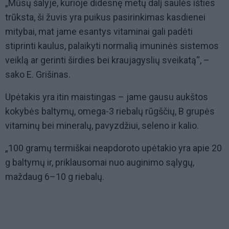
„Mūsų šalyje, kurioje didesnę metų dalį saulės išties
trūksta, ši žuvis yra puikus pasirinkimas kasdienei
mitybai, mat jame esantys vitaminai gali padėti
stiprinti kaulus, palaikyti normalią imuninės sistemos
veiklą ar gerinti širdies bei kraujagyslių sveikatą“, –
sako E. Grišinas.
Upėtakis yra itin maistingas – jame gausu aukštos
kokybės baltymų, omega-3 riebalų rūgščių, B grupės
vitaminų bei mineralų, pavyzdžiui, seleno ir kalio.
„100 gramų termiškai neapdoroto upėtakio yra apie 20
g baltymų ir, priklausomai nuo auginimo sąlygų,
maždaug 6–10 g riebalų.