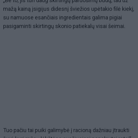
„Be to, jis turi daug skirtingų paruošimų būdų, tad už
mažą kainą įsigijus didesnį šviežios upėtakio filė kiekį,
su namuose esančiais ingredientais galima pigiai
pasigaminti skirtingų skonio patiekalų visai šeimai.
Tuo pačiu tai puiki galimybė į racioną dažniau įtraukti