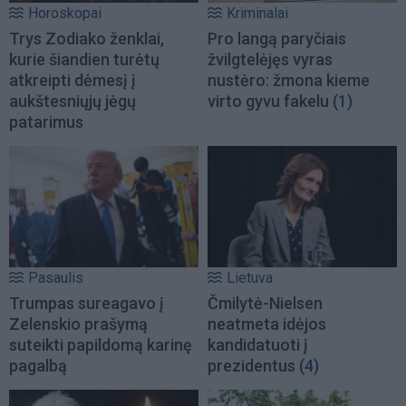
Horoskopai
Kriminalai
Trys Zodiako ženklai,
Pro langą paryčiais
kurie šiandien turėtų
žvilgtelėjęs vyras
atkreipti dėmesį į
nustėro: žmona kieme
aukštesniųjų jėgų
virto gyvu fakelu
(1)
patarimus
Pasaulis
Lietuva
Trumpas sureagavo į
Čmilytė-Nielsen
Zelenskio prašymą
neatmeta idėjos
suteikti papildomą karinę
kandidatuoti į
pagalbą
prezidentus
(4)