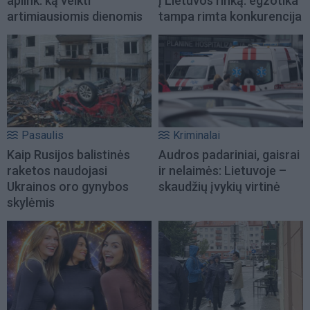
aplink: ką veikti
į Lietuvos rinką: egzotika
artimiausiomis dienomis
tampa rimta konkurencija
Pasaulis
Kriminalai
Kaip Rusijos balistinės
Audros padariniai, gaisrai
raketos naudojasi
ir nelaimės: Lietuvoje –
Ukrainos oro gynybos
skaudžių įvykių virtinė
skylėmis