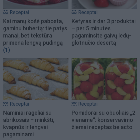
Receptai
Receptai
Kai manų košė pabosta,
Kefyras ir dar 3 produktai
gaminu bubertą: tie patys
– per 5 minutes
manai, bet tekstūra
pagaminsite gaivų ledų-
primena lengvą pudingą
glotnučio desertą
(1)
Receptai
Receptai
Naminiai rageliai su
Pomidorai su obuoliais „2
abrikosais – minkšti,
viename“: konservavimo
kvapnūs ir lengvai
žiemai receptas be acto
pagaminami