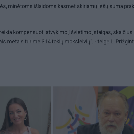
nės, minėtoms išlaidoms kasmet skiriamų lėšų suma prak
reikia kompensuoti atvykimo į švietimo įstaigas, skaičius
Šiais metais turime 314 tokių moksleivių“, - teigė L. Prižgin