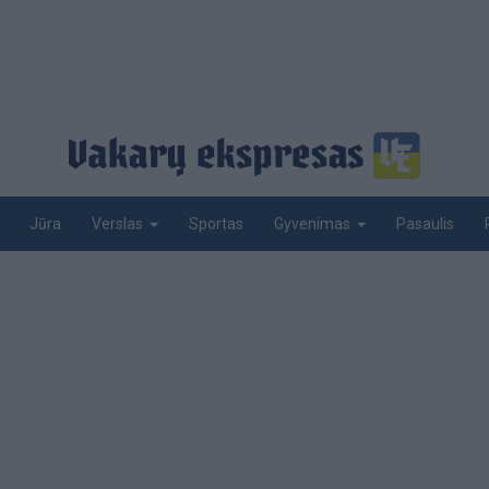
Jūra
Sportas
Pasaulis
Verslas
Gyvenimas