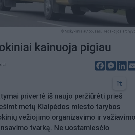
© Mokyklinis autobusas. Redakcijos archyvo
okiniai kainuoja pigiau
Facebook
Messeng
Lin
E.LT
tymai privertė iš naujo peržiūrėti prieš
dešimt metų Klaipėdos miesto tarybos
okinių vežiojimo organizavimo ir važiavim
ensavimo tvarką. Ne uostamiesčio