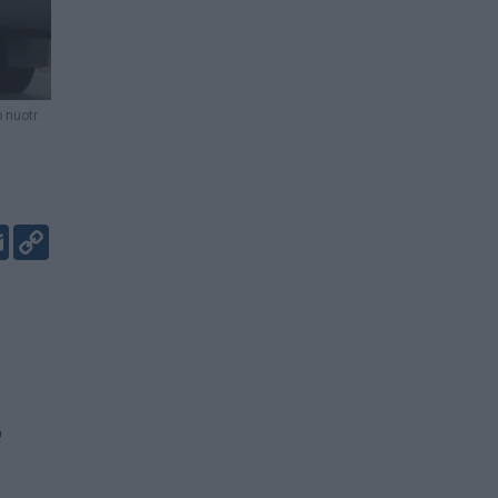
 nuotr.
er
kedIn
Email
Copy
Link
o