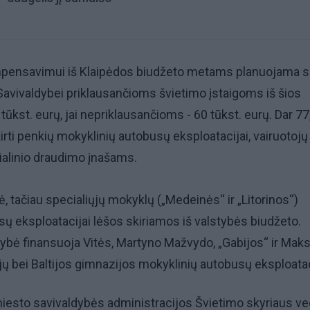
mpensavimui iš Klaipėdos biudžeto metams planuojama sk
 Savivaldybei priklausančioms švietimo įstaigoms iš šios
ūkst. eurų, jai nepriklausančioms - 60 tūkst. eurų. Dar 77
kirti penkių mokyklinių autobusų eksploatacijai, vairuotojų
ialinio draudimo įnašams.
 tačiau specialiųjų mokyklų („Medeinės“ ir „Litorinos“)
ų eksploatacijai lėšos skiriamos iš valstybės biudžeto.
dybė finansuoja Vitės, Martyno Mažvydo, „Gabijos“ ir Mak
ų bei Baltijos gimnazijos mokyklinių autobusų eksploatac
iesto savivaldybės administracijos Švietimo skyriaus v