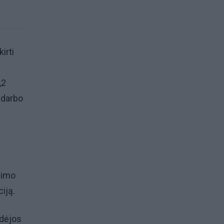
irti
,2
 darbo
simo
iją.
edėjos