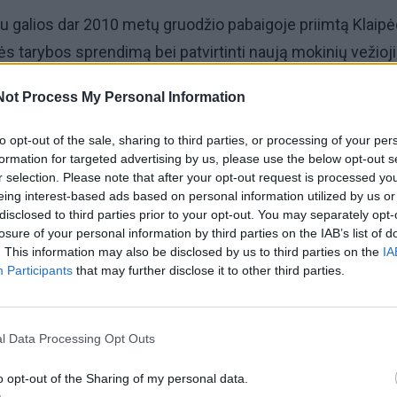
iu galios dar 2010 metų gruodžio pabaigoje priimtą Klaip
s tarybos sprendimą bei patvirtinti naują mokinių vežio
ažiavimo išlaidų kompensavimo tvarkos aprašą tenka dėl
Not Process My Personal Information
porto lengvatų ir švietimo įstatymų nuostatų.
to opt-out of the sale, sharing to third parties, or processing of your per
tamiestyje įteisintų, keliose važiavimo zonose galiojančių,
formation for targeted advertising by us, please use the below opt-out s
r selection. Please note that after your opt-out request is processed y
io transporto bilietų ir elektroninių mokinio pažymėjimų.
eing interest-based ads based on personal information utilized by us or
disclosed to third parties prior to your opt-out. You may separately opt-
dimas keturis kartus keistas, šiuo metu galiojantis neati
losure of your personal information by third parties on the IAB’s list of
. This information may also be disclosed by us to third parties on the
IA
ybių.
Participants
that may further disclose it to other third parties.
savivaldybės tarybos Finansų ir ekonomikos komitetas
ė.
l Data Processing Opt Outs
o opt-out of the Sharing of my personal data.