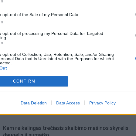
In
o opt-out of the Sale of my Personal Data.
In
to opt-out of processing my Personal Data for Targeted
ing.
In
o opt-out of Collection, Use, Retention, Sale, and/or Sharing
ersonal Data that Is Unrelated with the Purposes for which it
lected.
Out
CONFIRM
omiausi
Tualetinis popierius traukiasi į praeitį: kuo jį pakeis
Data Deletion
Data Access
Privacy Policy
artimiausiu metu
Kam reikalingas trečiasis skalbimo mašinos skyrelis:
daugelis jį sumaišo