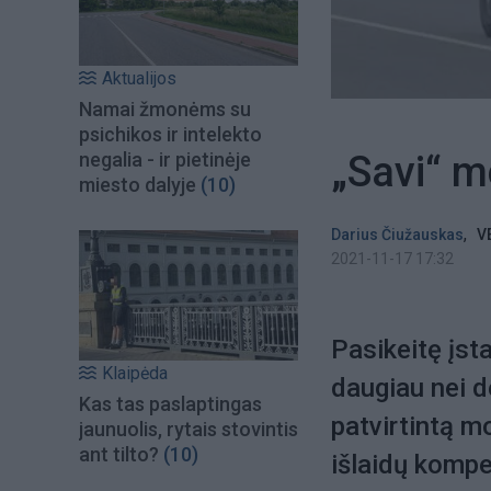
Aktualijos
Namai žmonėms su
psichikos ir intelekto
„Savi“ m
negalia - ir pietinėje
miesto dalyje
(10)
,
Darius Čiužauskas
V
2021-11-17 17:32
Pasikeitę įsta
Klaipėda
daugiau nei 
Kas tas paslaptingas
patvirtintą m
jaunuolis, rytais stovintis
ant tilto?
(10)
išlaidų komp