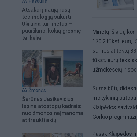
Pasaulis
Atsakui į naują rusų
technologiją sukurti
Ukraina turi metus –
paaiškino, kokią grėsmę
Minėtų išlaidų ko
tai kelia
170,2 tūkst. eurų.
sumos atitektų 33 t
tūkst. eurų teks s
užmokesčių ir soc
Suma būtų didesnė,
Žmonės
mokyklinių autobus
Šarūnas Jasikevičius
lepina atostogų kadrais:
Klaipėdos savival
nuo žmonos neįmanoma
Gorkio progimnazij
atitraukti akių
Pasak Klaipėdos m