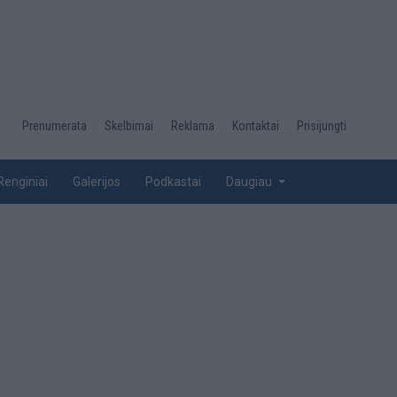
Desktop
Prenumerata
Skelbimai
Reklama
Kontaktai
Prisijungti
menu
top
Renginiai
Galerijos
Podkastai
Daugiau