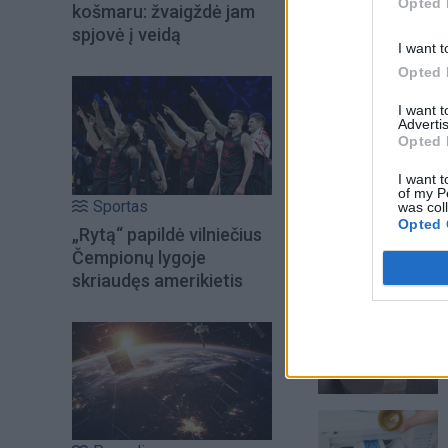
Opted 
košmaru: žvaigždė jam
spjovė į veidą
I want t
Opted 
I want 
Advertis
Opted 
I want t
of my P
Sportas
was col
Opted 
„Rytą“ papildė vilniečius
Čempionų lygoje
skriaudęs amerikietis
Šiuo metu skait