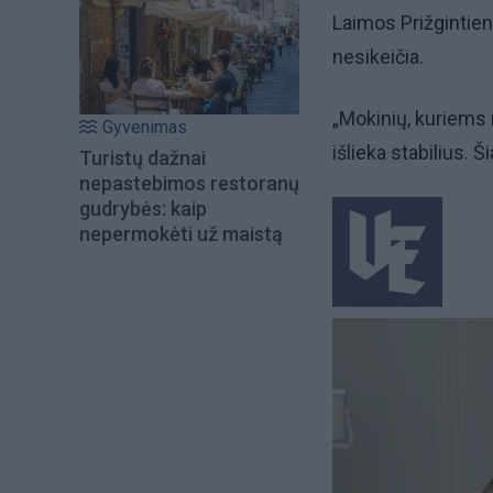
Laimos Prižgintie
nesikeičia.
„Mokinių, kuriems 
Gyvenimas
išlieka stabilius. 
Turistų dažnai
nepastebimos restoranų
gudrybės: kaip
nepermokėti už maistą