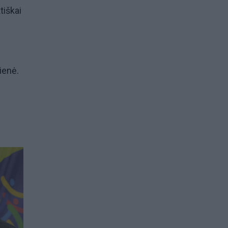
tiškai
tienė.