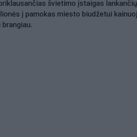
priklausančias švietimo įstaigas lankančių
lionės į pamokas miesto biudžetui kainuo
 brangiau.