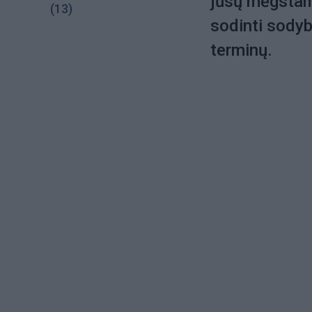
jūsų mėgstam
(13)
sodinti sodyb
terminų.