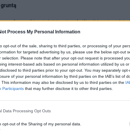
ą gruntą
gegužę, svarbiausia teisingai apskaičiuoti terminus taip,
i paskutinių šalnų jūsų regione pradžios, rašo leidinys „T
Not Process My Personal Information
to opt-out of the sale, sharing to third parties, or processing of your per
formation for targeted advertising by us, please use the below opt-out s
nai
r selection. Please note that after your opt-out request is processed y
eing interest-based ads based on personal information utilized by us or
disclosed to third parties prior to your opt-out. You may separately opt-
lumynų rūšis, tokias kaip gražgarstės ir lapiniai kopūstai, 
losure of your personal information by third parties on the IAB’s list of
va tampa tinkama dirbti.
. This information may also be disclosed by us to third parties on the
IA
Participants
that may further disclose it to other third parties.
s kultūros, kurios ištveria atsitiktines šalnas. Tiesiog
as sėklas dirvos paviršiuje ir atsargiai išlyginkite grėbliu.
l Data Processing Opt Outs
o opt-out of the Sharing of my personal data.