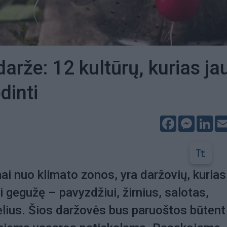
arže: 12 kultūrų, kurias ja
dinti
Facebook
Messeng
Lin
i nuo klimato zonos, yra daržovių, kurias
i gegužę – pavyzdžiui, žirnius, salotas,
ėlius. Šios daržovės bus paruoštos būtent