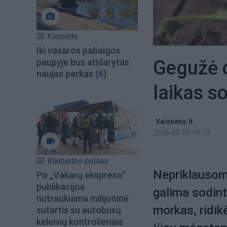
Klaipėda
Iki vasaros pabaigos
Gegužė d
paupyje bus atidarytas
naujas parkas
(6)
laikas so
Valstietis.lt
2026-05-09 18:13
Klaipėdos pulsas
Nepriklausoma
Po „Vakarų ekspreso“
publikacijos
galima sodint
nutraukiama milijoninė
morkas, ridik
sutartis su autobusų
keleivių kontrolieriais