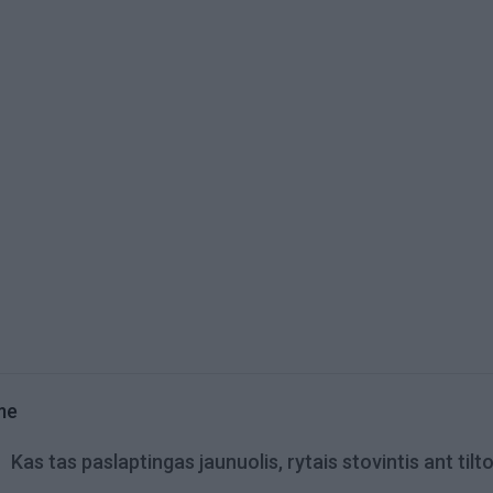
me
Kas tas paslaptingas jaunuolis, rytais stovintis ant tilt