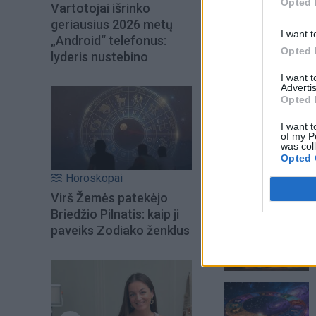
Opted 
Vartotojai išrinko
geriausius 2026 metų
I want t
„Android“ telefonus:
Opted 
lyderis nustebino
I want 
Advertis
Opted 
I want t
of my P
was col
Opted 
Horoskopai
Šiuo metu skait
Virš Žemės patekėjo
Briedžio Pilnatis: kaip ji
paveiks Zodiako ženklus