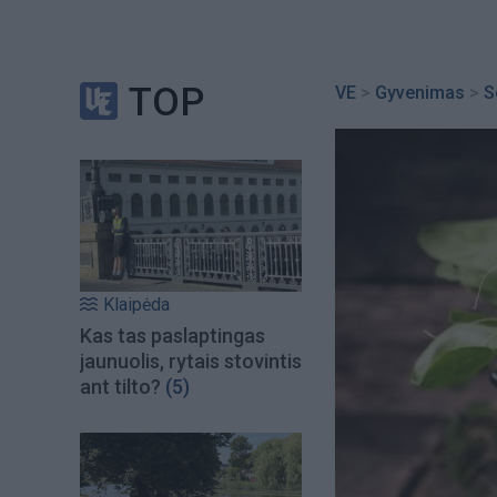
TOP
VE
>
Gyvenimas
>
S
Klaipėda
Kas tas paslaptingas
jaunuolis, rytais stovintis
ant tilto?
(5)