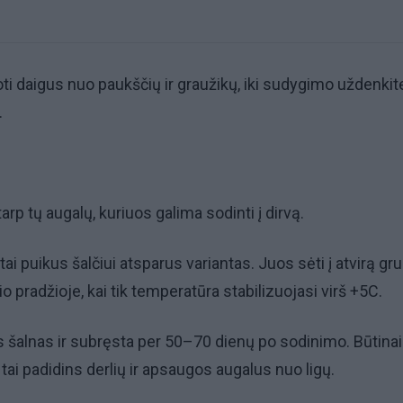
 daigus nuo paukščių ir graužikų, iki sudygimo uždenkit
.
 tarp tų augalų, kuriuos galima sodinti į dirvą.
ai puikus šalčiui atsparus variantas. Juos sėti į atvirą gr
o pradžioje, kai tik temperatūra stabilizuojasi virš +5C.
as šalnas ir subręsta per 50–70 dienų po sodinimo. Būtinai
tai padidins derlių ir apsaugos augalus nuo ligų.