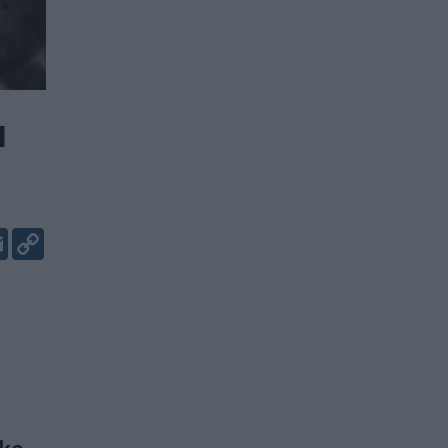
u
er
kedIn
Email
Copy
Link