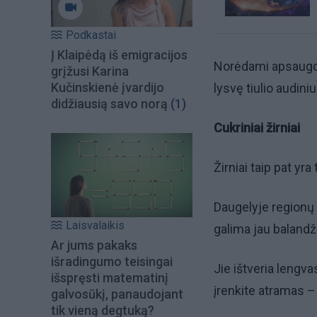
Podkastai
Į Klaipėdą iš emigracijos
Norėdami apsaugoti
grįžusi Karina
Kučinskienė įvardijo
lysvę tiulio audiniu
didžiausią savo norą
(1)
Cukriniai žirniai
Žirniai taip pat yra
Daugelyje regionų t
Laisvalaikis
galima jau balandži
Ar jums pakaks
išradingumo teisingai
Jie ištveria lengv
išspręsti matematinį
įrenkite atramas – 
galvosūkį, panaudojant
tik vieną degtuką?