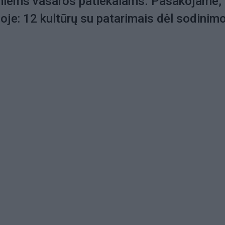
iems vasaros patiekalams. Pasakojame,
oje: 12 kultūrų su patarimais dėl sodinim