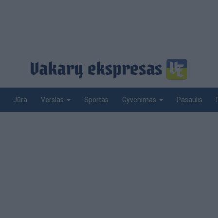
Jūra
Sportas
Pasaulis
Verslas
Gyvenimas