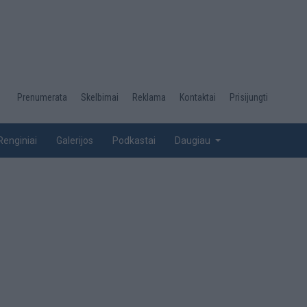
Desktop
Prenumerata
Skelbimai
Reklama
Kontaktai
Prisijungti
menu
top
Renginiai
Galerijos
Podkastai
Daugiau