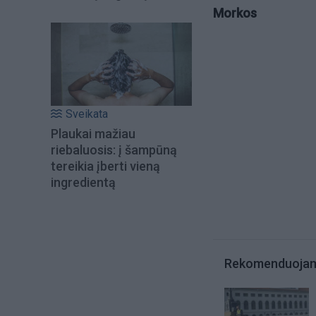
Morkos
Sveikata
Plaukai mažiau
riebaluosis: į šampūną
tereikia įberti vieną
ingredientą
Rekomenduoja