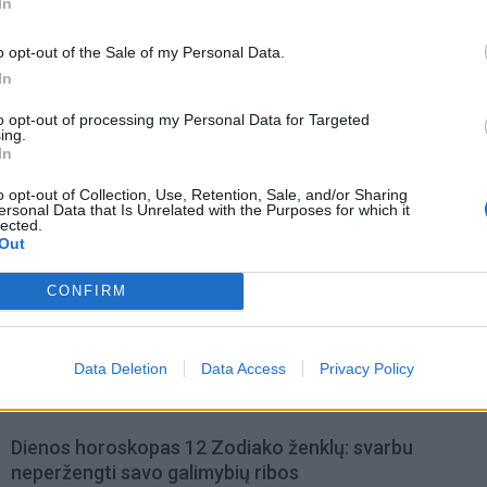
In
o opt-out of the Sale of my Personal Data.
In
to opt-out of processing my Personal Data for Targeted
ing.
In
o opt-out of Collection, Use, Retention, Sale, and/or Sharing
ersonal Data that Is Unrelated with the Purposes for which it
lected.
Out
CONFIRM
omiausi
Taro kortų horoskopas rugpjūčio 6 dienai: Svarstyklė
Data Deletion
Data Access
Privacy Policy
sėkmė, Jaučiams – greiti sprendimai
Dienos horoskopas 12 Zodiako ženklų: svarbu
neperžengti savo galimybių ribos