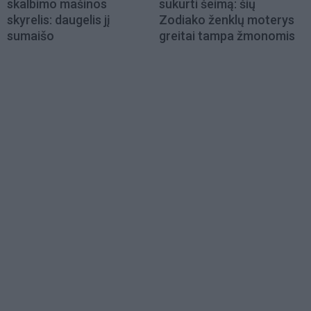
skalbimo mašinos
sukurti šeimą: šių
skyrelis: daugelis jį
Zodiako ženklų moterys
sumaišo
greitai tampa žmonomis
Load
More