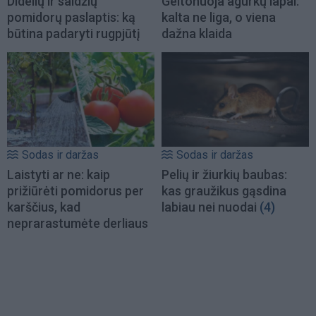
Didelių ir saldžių
Geltonuoja agurkų lapai:
pomidorų paslaptis: ką
kalta ne liga, o viena
būtina padaryti rugpjūtį
dažna klaida
Sodas ir daržas
Sodas ir daržas
Laistyti ar ne: kaip
Pelių ir žiurkių baubas:
prižiūrėti pomidorus per
kas graužikus gąsdina
karščius, kad
labiau nei nuodai
(4)
neprarastumėte derliaus