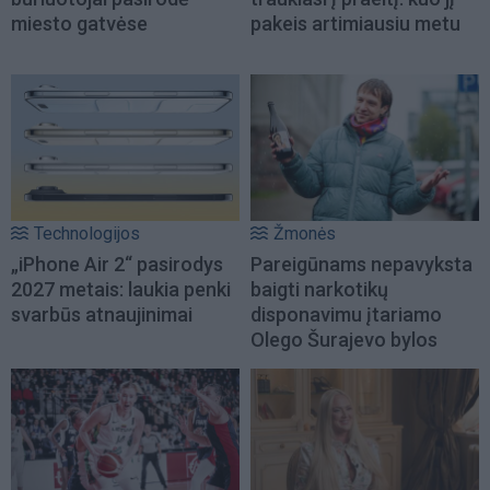
miesto gatvėse
pakeis artimiausiu metu
Technologijos
Žmonės
„iPhone Air 2“ pasirodys
Pareigūnams nepavyksta
2027 metais: laukia penki
baigti narkotikų
svarbūs atnaujinimai
disponavimu įtariamo
Olego Šurajevo bylos