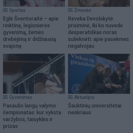
Sportas
Žmonės
Eglė Šventoraitė – apie
Reveka Devolskytė
rinktinę, legionierės
prisiminė, iki ko nuvedė
gyvenimą, žemės
desperatiškas noras
drebėjimą ir didžiausią
sulieknėti: apie pasekmes
svajonę
negalvojau
Gyvenimas
Aktualijos
Pasaulio langų valymo
Šauktinių universitetai
čempionatas: kur vyksta
neskriaus
varžybos, taisyklės ir
prizas