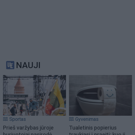
NAUJI
Sportas
Gyvenimas
Prieš varžybas jūroje
Tualetinis popierius
buriuotojai pasirodė
traukiasi į praeitį: kuo jį