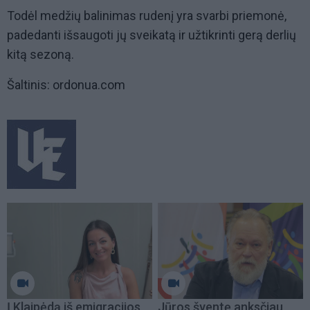
Todėl medžių balinimas rudenį yra svarbi priemonė,
padedanti išsaugoti jų sveikatą ir užtikrinti gerą derlių
kitą sezoną.
Šaltinis: ordonua.com
Į Klaipėdą iš emigracijos
Jūros šventę anksčiau