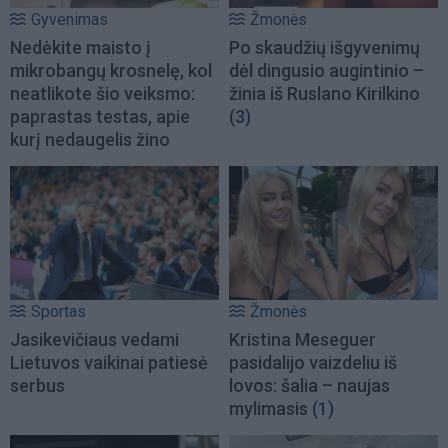
Gyvenimas
Žmonės
Nedėkite maisto į
Po skaudžių išgyvenimų
mikrobangų krosnelę, kol
dėl dingusio augintinio –
neatlikote šio veiksmo:
žinia iš Ruslano Kirilkino
paprastas testas, apie
(3)
kurį nedaugelis žino
Sportas
Žmonės
Jasikevičiaus vedami
Kristina Meseguer
Lietuvos vaikinai patiesė
pasidalijo vaizdeliu iš
serbus
lovos: šalia – naujas
mylimasis
(1)