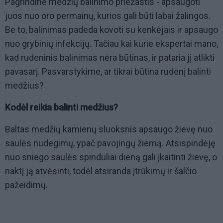
Pagrindinė medžių balinimo priežastis - apsaugoti
juos nuo oro permainų, kurios gali būti labai žalingos.
Be to, balinimas padeda kovoti su kenkėjais ir apsaugo
nuo grybinių infekcijų. Tačiau kai kurie ekspertai mano,
kad rudeninis balinimas nėra būtinas, ir pataria jį atlikti
pavasarį. Pasvarstykime, ar tikrai būtina rudenį balinti
medžius?
Kodėl reikia balinti medžius?
Baltas medžių kamienų sluoksnis apsaugo žievę nuo
saulės nudegimų, ypač pavojingų žiemą. Atsispindėję
nuo sniego saulės spinduliai dieną gali įkaitinti žievę, o
naktį ją atvėsinti, todėl atsiranda įtrūkimų ir šalčio
pažeidimų.