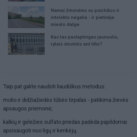
Namai žmonėms su psichikos ir
intelekto negalia - ir pietinėje
miesto dalyje
Kas tas paslaptingas jaunuolis,
rytais stovintis ant tilto?
Taip pat galite naudoti liaudiškus metodus:
molio ir didžiažiedės tūbės tirpalas - patikima žievės
apsaugos priemonė;
kalkių ir geležies sulfato priedas padeda papildomai
apsisaugoti nuo ligų ir kenkėjų.