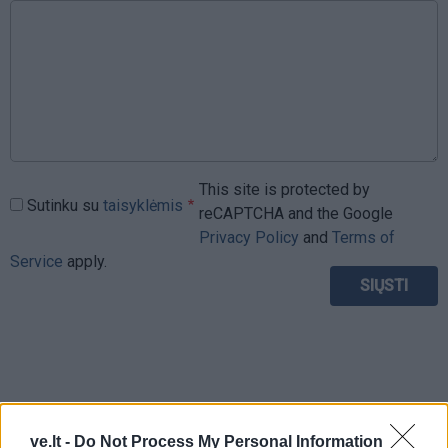
This site is protected by
Sutinku su
taisyklėmis
reCAPTCHA and the Google
Privacy Policy
and
Terms of
Service
apply.
ve.lt -
Do Not Process My Personal Information