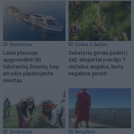
Gyvenimas
Sodas ir daržas
Laive planuoja
Sekatorių geriau padėti į
apgyvendinti 80
šalį: ekspertai įvardijo 7
tūkstančių žmonių: kaip
visžalius augalus, kurių
atrodys plaukiojantis
negalima genėti
miestas
Gyvenimas
Aktualijos