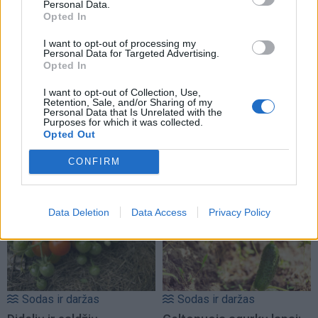
negalima genėti
nulems viską
Personal Data.
Opted In
I want to opt-out of processing my
Personal Data for Targeted Advertising.
Opted In
I want to opt-out of Collection, Use,
Retention, Sale, and/or Sharing of my
Personal Data that Is Unrelated with the
Purposes for which it was collected.
Sodas ir daržas
Sodas ir daržas
Opted Out
Kodėl po lietaus sklype
Kodėl dera „pikti“ agurkai
kaupiasi vanduo ir ką
CONFIRM
daryti?
Data Deletion
Data Access
Privacy Policy
Sodas ir daržas
Sodas ir daržas