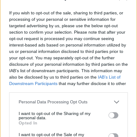
If you wish to opt-out of the sale, sharing to third parties, or
processing of your personal or sensitive information for
targeted advertising by us, please use the below opt-out
section to confirm your selection. Please note that after your
opt-out request is processed you may continue seeing
interest-based ads based on personal information utilized by
TAIP PAT SKAITYKITE
us or personal information disclosed to third parties prior to
your opt-out. You may separately opt-out of the further
disclosure of your personal information by third parties on the
IAB’s list of downstream participants. This information may
also be disclosed by us to third parties on the
IAB’s List of
Downstream Participants
that may further disclose it to other
third parties.
Personal Data Processing Opt Outs
Sodas ir daržas
Sodas ir daržas
I want to opt-out of the Sharing of my
Sekatorių geriau padėti į
Kaip užtikrinti gausų
personal data.
Opted In
šalį: ekspertai įvardijo 7
braškių derlių: viena
visžalius augalus, kurių
vasaros procedūra
I want to opt-out of the Sale of my