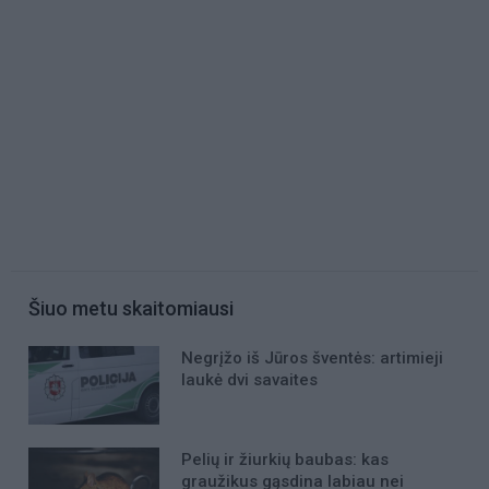
Šiuo metu skaitomiausi
Negrįžo iš Jūros šventės: artimieji
laukė dvi savaites
Pelių ir žiurkių baubas: kas
graužikus gąsdina labiau nei