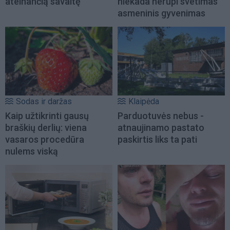
ateinančią savaitę
niekada nerūpi svetimas
asmeninis gyvenimas
Sodas ir daržas
Klaipėda
Kaip užtikrinti gausų
Parduotuvės nebus -
braškių derlių: viena
atnaujinamo pastato
vasaros procedūra
paskirtis liks ta pati
nulems viską