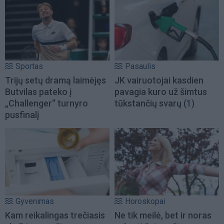
Sportas
Pasaulis
Trijų setų dramą laimėjęs
JK vairuotojai kasdien
Butvilas pateko į
pavagia kuro už šimtus
„Challenger“ turnyro
tūkstančių svarų
(1)
pusfinalį
Gyvenimas
Horoskopai
Kam reikalingas trečiasis
Ne tik meilė, bet ir noras