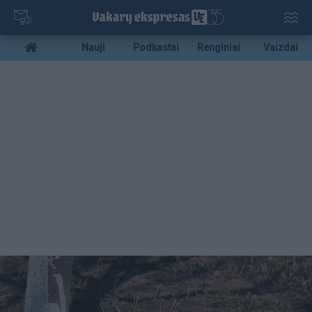
Pereiti
į
pagrindinį
Mobile
Nauji
Podkastai
Renginiai
Vaizdai
turinį
menu
bottom