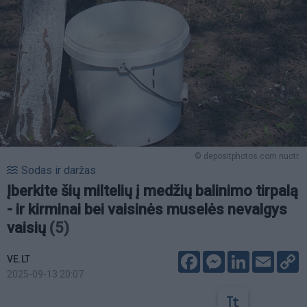
© depositphotos.com nuotr.
Sodas ir daržas
Įberkite šių miltelių į medžių balinimo tirpalą
- ir kirminai bei vaisinės muselės nevalgys
vaisių
(5)
Facebook
Messenger
LinkedIn
Email
C
VE.LT
L
2025-09-13 20:07