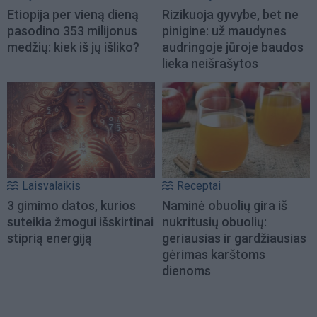
Etiopija per vieną dieną
Rizikuoja gyvybe, bet ne
pasodino 353 milijonus
pinigine: už maudynes
medžių: kiek iš jų išliko?
audringoje jūroje baudos
lieka neišrašytos
Laisvalaikis
Receptai
3 gimimo datos, kurios
Naminė obuolių gira iš
suteikia žmogui išskirtinai
nukritusių obuolių:
stiprią energiją
geriausias ir gardžiausias
gėrimas karštoms
dienoms