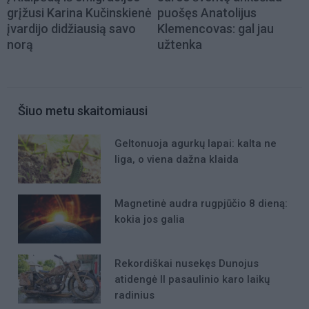
grįžusi Karina Kučinskienė
puošęs Anatolijus
įvardijo didžiausią savo
Klemencovas: gal jau
norą
užtenka
Šiuo metu skaitomiausi
Geltonuoja agurkų lapai: kalta ne
liga, o viena dažna klaida
Magnetinė audra rugpjūčio 8 dieną:
kokia jos galia
Rekordiškai nusekęs Dunojus
atidengė II pasaulinio karo laikų
radinius