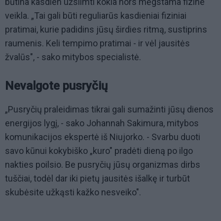
būtina kasdien užsiimti kokia nors mėgstama fizine
veikla. „Tai gali būti reguliarūs kasdieniai fiziniai
pratimai, kurie padidins jūsų širdies ritmą, sustiprins
raumenis. Keli tempimo pratimai - ir vėl jausitės
žvalūs", - sako mitybos specialistė.
Nevalgote pusryčių
„Pusryčių praleidimas tikrai gali sumažinti jūsų dienos
energijos lygį, - sako Johannah Sakimura, mitybos
komunikacijos ekspertė iš Niujorko. - Svarbu duoti
savo kūnui kokybiško „kuro" pradėti dieną po ilgo
nakties poilsio. Be pusryčių jūsų organizmas dirbs
tuščiai, todėl dar iki pietų jausitės išalkę ir turbūt
skubėsite užkąsti kažko nesveiko".