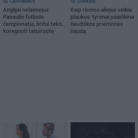
Laisvalaikis
Sveikata
Anglijai nelaimėjus
Kaip ricinos aliejus veikia
Pasaulio futbolo
plaukus: tyrimai paaiškina
čempionatui, britui teko...
liaudiškos priemonės
koreguoti tatuiruotę
naudą