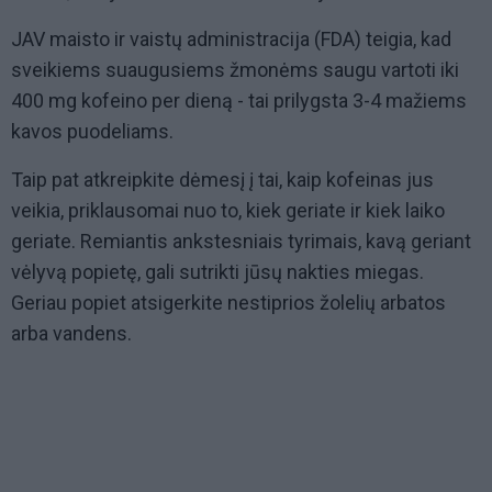
JAV maisto ir vaistų administracija (FDA) teigia, kad
sveikiems suaugusiems žmonėms saugu vartoti iki
400 mg kofeino per dieną - tai prilygsta 3-4 mažiems
kavos puodeliams.
Taip pat atkreipkite dėmesį į tai, kaip kofeinas jus
veikia, priklausomai nuo to, kiek geriate ir kiek laiko
geriate. Remiantis ankstesniais tyrimais, kavą geriant
vėlyvą popietę, gali sutrikti jūsų nakties miegas.
Geriau popiet atsigerkite nestiprios žolelių arbatos
arba vandens.