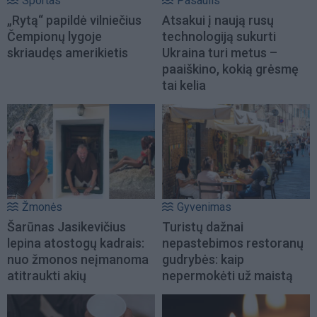
Sportas
Pasaulis
„Rytą“ papildė vilniečius
Atsakui į naują rusų
Čempionų lygoje
technologiją sukurti
skriaudęs amerikietis
Ukraina turi metus –
paaiškino, kokią grėsmę
tai kelia
Žmonės
Gyvenimas
Šarūnas Jasikevičius
Turistų dažnai
lepina atostogų kadrais:
nepastebimos restoranų
nuo žmonos neįmanoma
gudrybės: kaip
atitraukti akių
nepermokėti už maistą