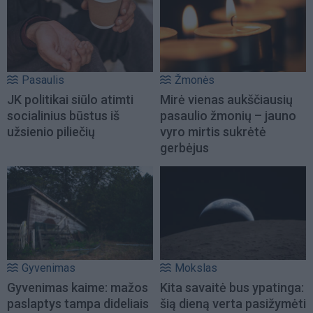
Pasaulis
Žmonės
JK politikai siūlo atimti
Mirė vienas aukščiausių
socialinius būstus iš
pasaulio žmonių – jauno
užsienio piliečių
vyro mirtis sukrėtė
gerbėjus
Gyvenimas
Mokslas
Gyvenimas kaime: mažos
Kita savaitė bus ypatinga:
paslaptys tampa dideliais
šią dieną verta pasižymėti