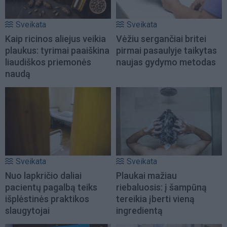
Sveikata
Sveikata
Kaip ricinos aliejus veikia
Vėžiu sergančiai britei
plaukus: tyrimai paaiškina
pirmai pasaulyje taikytas
liaudiškos priemonės
naujas gydymo metodas
naudą
Sveikata
Sveikata
Nuo lapkričio daliai
Plaukai mažiau
pacientų pagalbą teiks
riebaluosis: į šampūną
išplėstinės praktikos
tereikia įberti vieną
slaugytojai
ingredientą