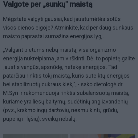
Valgote per „sunkų" maistą
Mėgstate valgyti gausiai, kad jaustumėtės sotūs
visos dienos eigoje? Atminkite, kad per daug sunkaus
maisto paprastai sumažina energijos lygį.
„Valgant pietums riebų maistą, visa organizmo
energija nukreipiama jam virškinti. Dėl to popietę galite
jaustis vangūs, apsnūdę, netekę energijos. Tad
patarčiau rinktis tokį maistą, kuris suteiktų energijos
bei stabilizuotų cukraus kiekį", - sako dietologė dr.
M.Syn ir rekomenduoja rinktis subalansuotą maistą,
kuriame yra liesų baltymų, sudėtinių angliavandenių
(pvz., krakmolingų daržovių, nesmulkintų grūdų,
pupelių ir lęšių), sveikų riebalų.