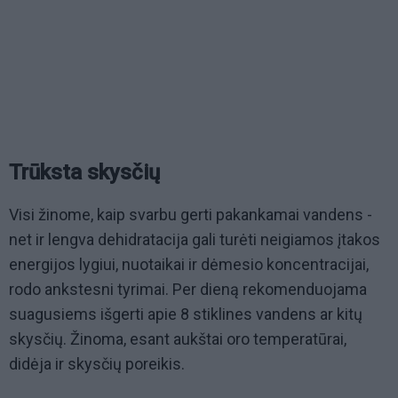
Trūksta skysčių
Visi žinome, kaip svarbu gerti pakankamai vandens -
net ir lengva dehidratacija gali turėti neigiamos įtakos
energijos lygiui, nuotaikai ir dėmesio koncentracijai,
rodo ankstesni tyrimai. Per dieną rekomenduojama
suagusiems išgerti apie 8 stiklines vandens ar kitų
skysčių. Žinoma, esant aukštai oro temperatūrai,
didėja ir skysčių poreikis.