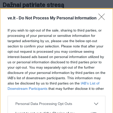
Dažnai patiriate stresą
Daugelis patiriame nuovargį, įtampą ar stresą. Tai
ve.lt -
Do Not Process My Personal Information
normalu, tačiau per dažnas ar ilgalaikis stresas, dar
If you wish to opt-out of the sale, sharing to third parties, or
vadinamas lėtiniu stresu, gali gerokai sumažinti
processing of your personal or sensitive information for
energijos lygį.
targeted advertising by us, please use the below opt-out
section to confirm your selection. Please note that after your
opt-out request is processed you may continue seeing
interest-based ads based on personal information utilized by
us or personal information disclosed to third parties prior to
your opt-out. You may separately opt-out of the further
disclosure of your personal information by third parties on the
IAB’s list of downstream participants. This information may
also be disclosed by us to third parties on the
IAB’s List of
Downstream Participants
that may further disclose it to other
third parties.
Personal Data Processing Opt Outs