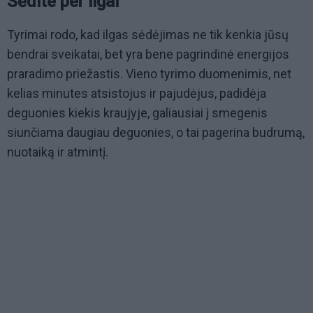
Sėdite per ilgai
Tyrimai rodo, kad ilgas sėdėjimas ne tik kenkia jūsų
bendrai sveikatai, bet yra bene pagrindinė energijos
praradimo priežastis. Vieno tyrimo duomenimis, net
kelias minutes atsistojus ir pajudėjus, padidėja
deguonies kiekis kraujyje, galiausiai į smegenis
siunčiama daugiau deguonies, o tai pagerina budrumą,
nuotaiką ir atmintį.