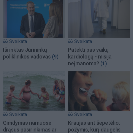
Sveikata
Sveikata
Išrinktas Jūrininkų
Patekti pas vaikų
poliklinikos vadovas
(9)
kardiologą - misija
neįmanoma?
(1)
Sveikata
Sveikata
Gimdymas namuose:
Kraujas ant šepetėlio:
drąsus pasirinkimas ar
požymis, kurį daugelis