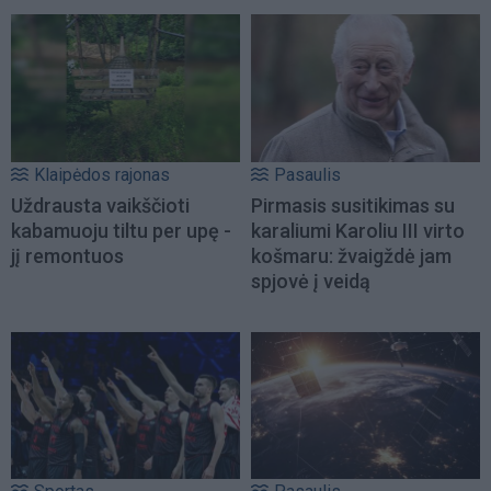
Klaipėdos rajonas
Pasaulis
Uždrausta vaikščioti
Pirmasis susitikimas su
kabamuoju tiltu per upę -
karaliumi Karoliu III virto
jį remontuos
košmaru: žvaigždė jam
spjovė į veidą