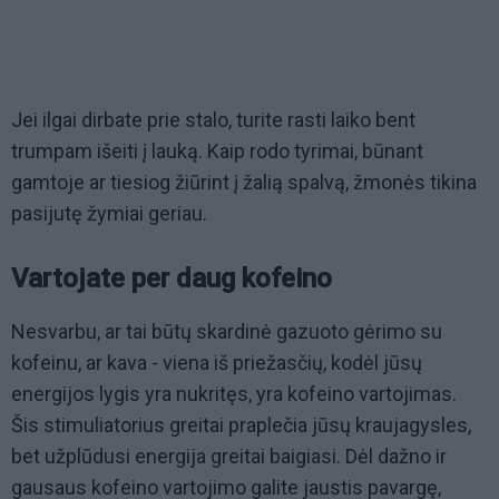
Jei ilgai dirbate prie stalo, turite rasti laiko bent
trumpam išeiti į lauką. Kaip rodo tyrimai, būnant
gamtoje ar tiesiog žiūrint į žalią spalvą, žmonės tikina
pasijutę žymiai geriau.
Vartojate per daug kofeino
Nesvarbu, ar tai būtų skardinė gazuoto gėrimo su
kofeinu, ar kava - viena iš priežasčių, kodėl jūsų
energijos lygis yra nukritęs, yra kofeino vartojimas.
Šis stimuliatorius greitai praplečia jūsų kraujagysles,
bet užplūdusi energija greitai baigiasi. Dėl dažno ir
gausaus kofeino vartojimo galite jaustis pavargę,