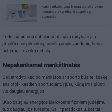
Kam reikalingas trečiasis skalbimo
mašinos skyrelis: daugelis jį
sumaišo
Todėl patariama subalansuoti savo mitybą ir į ją
įtraukti daug skaidulų turinčių angliavandenių, liesų
baltymų ir sveikų riebalų.
Nepakankamai mankštinatės
Gali atrodyti, kad po mankštos ar sporto būsite išsekę,
anaiptol - kasdien sportuojant, į jūsų kūną ims plūsti
vis daugiau energijos.
„Kuo daugiau energijos išeikvosite fiziniam judėjimui,
tuo daugiau jos turėsite. Gal ir paradoksalu, bet tai