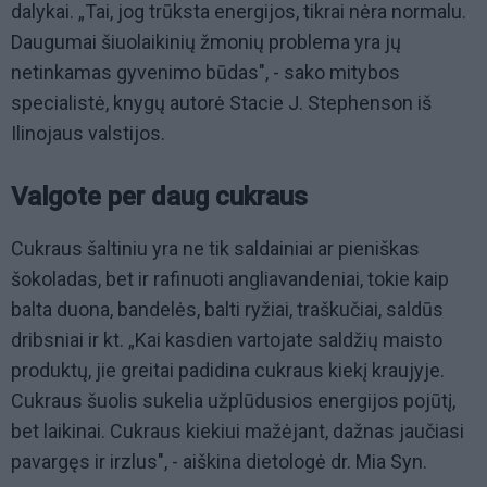
dalykai. „Tai, jog trūksta energijos, tikrai nėra normalu.
Daugumai šiuolaikinių žmonių problema yra jų
netinkamas gyvenimo būdas", - sako mitybos
specialistė, knygų autorė Stacie J. Stephenson iš
Ilinojaus valstijos.
Valgote per daug cukraus
Cukraus šaltiniu yra ne tik saldainiai ar pieniškas
šokoladas, bet ir rafinuoti angliavandeniai, tokie kaip
balta duona, bandelės, balti ryžiai, traškučiai, saldūs
dribsniai ir kt. „Kai kasdien vartojate saldžių maisto
produktų, jie greitai padidina cukraus kiekį kraujyje.
Cukraus šuolis sukelia užplūdusios energijos pojūtį,
bet laikinai. Cukraus kiekiui mažėjant, dažnas jaučiasi
pavargęs ir irzlus", - aiškina dietologė dr. Mia Syn.