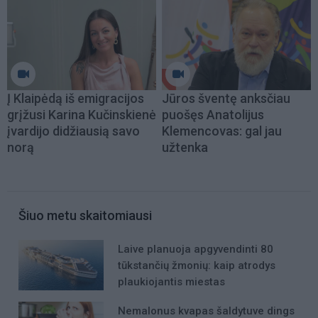
Į Klaipėdą iš emigracijos
Jūros šventę anksčiau
grįžusi Karina Kučinskienė
puošęs Anatolijus
įvardijo didžiausią savo
Klemencovas: gal jau
norą
užtenka
Šiuo metu skaitomiausi
Laive planuoja apgyvendinti 80
tūkstančių žmonių: kaip atrodys
plaukiojantis miestas
Nemalonus kvapas šaldytuve dings