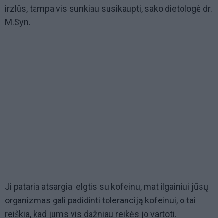
irzlūs, tampa vis sunkiau susikaupti, sako dietologė dr.
M.Syn.
Ji pataria atsargiai elgtis su kofeinu, mat ilgainiui jūsų
organizmas gali padidinti toleranciją kofeinui, o tai
reiškia, kad jums vis dažniau reikės jo vartoti.