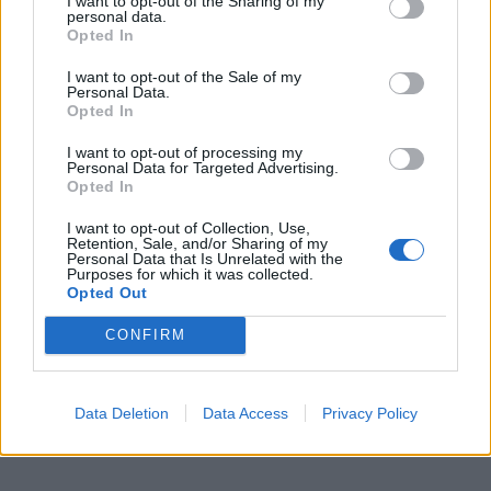
I want to opt-out of the Sharing of my
personal data.
Opted In
„Stresas gali būti didžiausias energijos priešas, - sako
mitybos specialistė S. J. Stephenson. - Galite sveikai
I want to opt-out of the Sale of my
Personal Data.
valgyti, sportuoti ir anksti eiti miegoti, bet jei patiriate
Opted In
nuolatinį stresą, prarandate daug energijos".
I want to opt-out of processing my
Personal Data for Targeted Advertising.
Skirdami bent 15 minučių atsipalaidavimui, kvėpavimui
Opted In
ir apmąstymams, galėsite geriau kontroliuoti savo
I want to opt-out of Collection, Use,
Retention, Sale, and/or Sharing of my
dienos tvarkaraštį ir aplinkybes. Galite vaikščioti, rašyti
Personal Data that Is Unrelated with the
Purposes for which it was collected.
dienoraštį, pagulėti vonioje ar pamedituoti. Kad ir ką
Opted Out
darytumėte, įsitikinkite, kad tai suteikia jums šiek tiek
CONFIRM
ramybės įtemptos dienos metu. Bet, jei manote, kad
gyvenimo būdo koregavimas nepadeda valdyti streso,
pasitarkite su savo gydytoju arba psichikos sveikatos
Data Deletion
Data Access
Privacy Policy
specialistu.