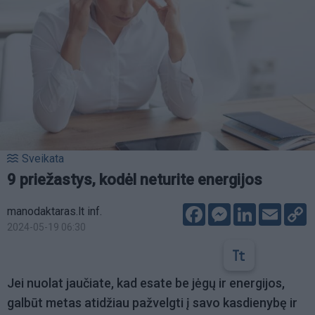
Sveikata
9 priežastys, kodėl neturite energijos
Facebook
Messenger
LinkedIn
Email
C
manodaktaras.lt inf.
L
2024-05-19 06:30
Jei nuolat jaučiate, kad esate be jėgų ir energijos,
galbūt metas atidžiau pažvelgti į savo kasdienybę ir