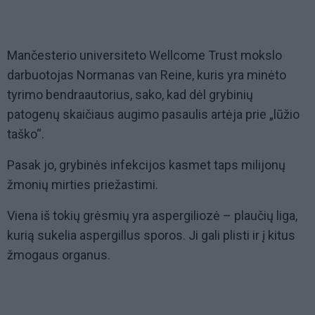
Mančesterio universiteto Wellcome Trust mokslo
darbuotojas Normanas van Reine, kuris yra minėto
tyrimo bendraautorius, sako, kad dėl grybinių
patogenų skaičiaus augimo pasaulis artėja prie „lūžio
taško“.
Pasak jo, grybinės infekcijos kasmet taps milijonų
žmonių mirties priežastimi.
Viena iš tokių grėsmių yra aspergiliozė – plaučių liga,
kurią sukelia aspergillus sporos. Ji gali plisti ir į kitus
žmogaus organus.