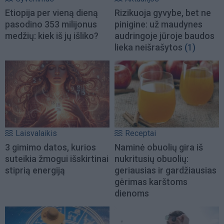
Etiopija per vieną dieną
Rizikuoja gyvybe, bet ne
pasodino 353 milijonus
pinigine: už maudynes
medžių: kiek iš jų išliko?
audringoje jūroje baudos
lieka neišrašytos
(1)
Laisvalaikis
Receptai
3 gimimo datos, kurios
Naminė obuolių gira iš
suteikia žmogui išskirtinai
nukritusių obuolių:
stiprią energiją
geriausias ir gardžiausias
gėrimas karštoms
dienoms