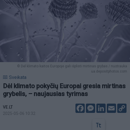
© Dėl klimato kaitos Europoje gali išplisti mirtinas grybas / nuotrauka
ua.depositphotos.com
Sveikata
Dėl klimato pokyčių Europai gresia mirtinas
grybelis, – naujausias tyrimas
Facebook
Messenger
LinkedIn
Email
C
VE.LT
L
2025-05-06 10:32