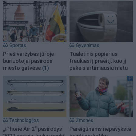
Sportas
Gyvenimas
Prieš varžybas jūroje
Tualetinis popierius
buriuotojai pasirodė
traukiasi į praeitį: kuo jį
miesto gatvėse
(1)
pakeis artimiausiu metu
Technologijos
Žmonės
„iPhone Air 2“ pasirodys
Pareigūnams nepavyksta
2027 metais: laukia penki
baigti narkotikų