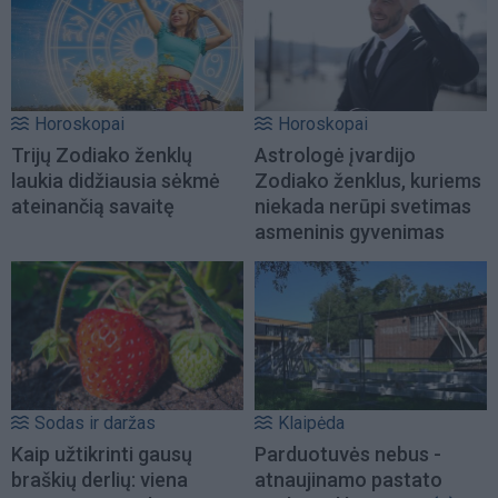
Horoskopai
Horoskopai
Trijų Zodiako ženklų
Astrologė įvardijo
laukia didžiausia sėkmė
Zodiako ženklus, kuriems
ateinančią savaitę
niekada nerūpi svetimas
asmeninis gyvenimas
Sodas ir daržas
Klaipėda
Kaip užtikrinti gausų
Parduotuvės nebus -
braškių derlių: viena
atnaujinamo pastato