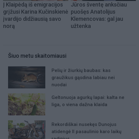
Į Klaipėdą iš emigracijos
Jūros šventę anksčiau
grįžusi Karina Kučinskienė
puošęs Anatolijus
įvardijo didžiausią savo
Klemencovas: gal jau
norą
užtenka
Šiuo metu skaitomiausi
Pelių ir žiurkių baubas: kas
graužikus gąsdina labiau nei
nuodai
Geltonuoja agurkų lapai: kalta ne
liga, o viena dažna klaida
Rekordiškai nusekęs Dunojus
atidengė II pasaulinio karo laikų
radinius