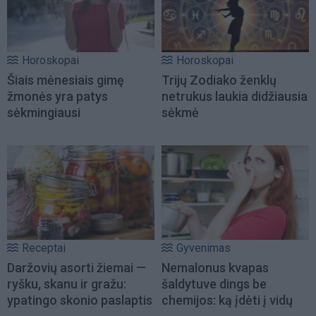
Horoskopai
Horoskopai
Šiais mėnesiais gimę
Trijų Zodiako ženklų
žmonės yra patys
netrukus laukia didžiausia
sėkmingiausi
sėkmė
Receptai
Gyvenimas
Daržovių asorti žiemai —
Nemalonus kvapas
ryšku, skanu ir gražu:
šaldytuve dings be
ypatingo skonio paslaptis
chemijos: ką įdėti į vidų