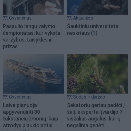
Gyvenimas
Aktualijos
Pasaulio langų valymo
Šauktinių universitetai
čempionatas: kur vyksta
neskriaus
(1)
varžybos, taisyklės ir
prizas
Gyvenimas
Sodas ir daržas
Laive planuoja
Sekatorių geriau padėti į
apgyvendinti 80
šalį: ekspertai įvardijo 7
tūkstančių žmonių: kaip
visžalius augalus, kurių
atrodys plaukiojantis
negalima genėti