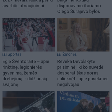
svarbūs atnaujinimai
disponavimu įtariamo
Olego Šurajevo bylos
Sportas
Žmonės
Eglė Šventoraitė – apie
Reveka Devolskytė
rinktinę, legionierės
prisiminė, iki ko nuvedė
gyvenimą, žemės
desperatiškas noras
drebėjimą ir didžiausią
sulieknėti: apie pasekmes
svajonę
negalvojau