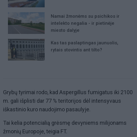
Namai žmonėms su psichikos ir
intelekto negalia - ir pietinėje
miesto dalyje
Kas tas paslaptingas jaunuolis,
rytais stovintis ant tilto?
Grybų tyrimai rodo, kad Aspergillus fumigatus iki 2100
m. gali išplisti dar 77 % teritorijos dėl intensyvaus
iškastinio kuro naudojimo pasaulyje.
Tai kelia potencialią grėsmę devyniems milijonams
žmonių Europoje, teigia FT.