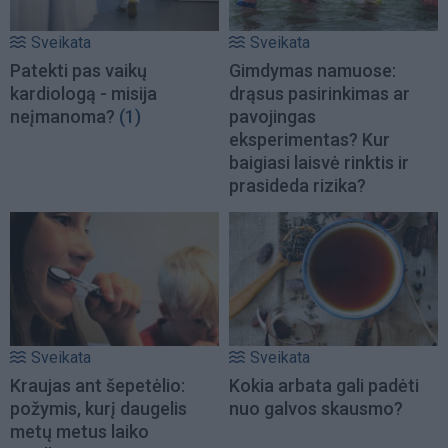
Sveikata
Sveikata
Patekti pas vaikų
Gimdymas namuose:
kardiologą - misija
drąsus pasirinkimas ar
neįmanoma?
(1)
pavojingas
eksperimentas? Kur
baigiasi laisvė rinktis ir
prasideda rizika?
Sveikata
Sveikata
Kraujas ant šepetėlio:
Kokia arbata gali padėti
požymis, kurį daugelis
nuo galvos skausmo?
metų metus laiko