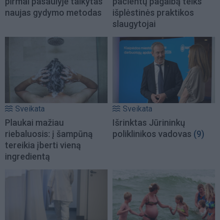
pirmai pasaulyje taikytas
pacientų pagalbą teiks
naujas gydymo metodas
išplėstinės praktikos
slaugytojai
Sveikata
Sveikata
Plaukai mažiau
Išrinktas Jūrininkų
riebaluosis: į šampūną
poliklinikos vadovas
(9)
tereikia įberti vieną
ingredientą