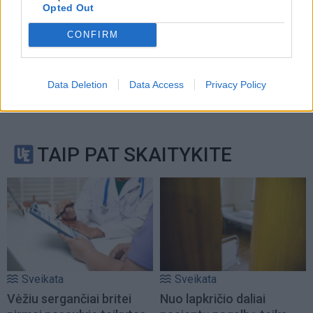
Opted Out
CONFIRM
Data Deletion
Data Access
Privacy Policy
TAIP PAT SKAITYKITE
Sveikata
Sveikata
Vėžiu sergančiai britei
Nuo lapkričio daliai