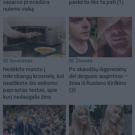
vasaros procedūra
paskirtis liks ta pati
(1)
nulems viską
Gyvenimas
Žmonės
Nedėkite maisto į
Po skaudžių išgyvenimų
mikrobangų krosnelę, kol
dėl dingusio augintinio –
neatlikote šio veiksmo:
žinia iš Ruslano Kirilkino
paprastas testas, apie
(3)
kurį nedaugelis žino