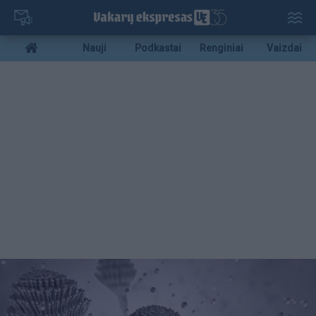
Pereiti
į
pagrindinį
Mobile
Nauji
Podkastai
Renginiai
Vaizdai
turinį
menu
bottom