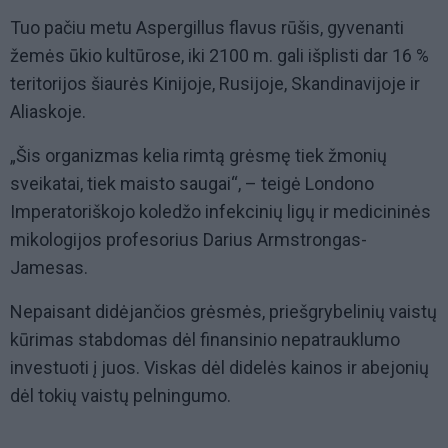
Tuo pačiu metu Aspergillus flavus rūšis, gyvenanti
žemės ūkio kultūrose, iki 2100 m. gali išplisti dar 16 %
teritorijos šiaurės Kinijoje, Rusijoje, Skandinavijoje ir
Aliaskoje.
„Šis organizmas kelia rimtą grėsmę tiek žmonių
sveikatai, tiek maisto saugai“, – teigė Londono
Imperatoriškojo koledžo infekcinių ligų ir medicininės
mikologijos profesorius Darius Armstrongas-
Jamesas.
Nepaisant didėjančios grėsmės, priešgrybelinių vaistų
kūrimas stabdomas dėl finansinio nepatrauklumo
investuoti į juos. Viskas dėl didelės kainos ir abejonių
dėl tokių vaistų pelningumo.