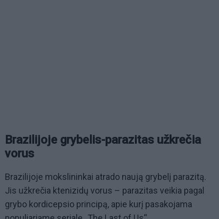
Brazilijoje grybelis-parazitas užkrečia
vorus
Brazilijoje mokslininkai atrado naują grybelį parazitą.
Jis užkrečia ktenizidų vorus – parazitas veikia pagal
grybo kordicepsio principą, apie kurį pasakojama
populiariame seriale „The Last of Us“.