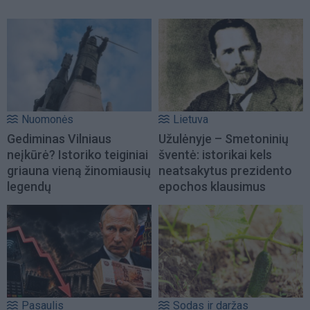
Nuomonės
Lietuva
Gediminas Vilniaus
Užulėnyje – Smetoninių
neįkūrė? Istoriko teiginiai
šventė: istorikai kels
griauna vieną žinomiausių
neatsakytus prezidento
legendų
epochos klausimus
Pasaulis
Sodas ir daržas