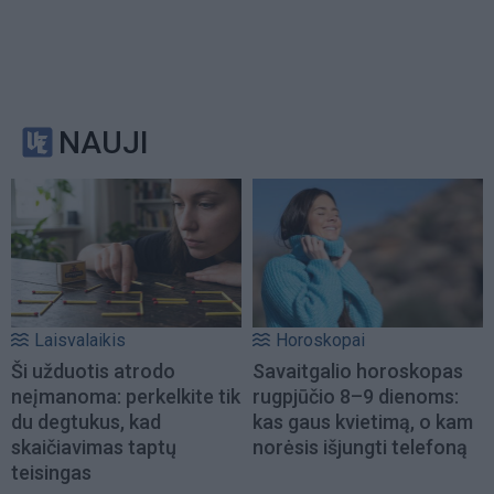
NAUJI
Laisvalaikis
Horoskopai
Ši užduotis atrodo
Savaitgalio horoskopas
neįmanoma: perkelkite tik
rugpjūčio 8–9 dienoms:
du degtukus, kad
kas gaus kvietimą, o kam
skaičiavimas taptų
norėsis išjungti telefoną
teisingas