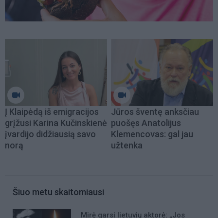
Į Klaipėdą iš emigracijos
Jūros šventę anksčiau
grįžusi Karina Kučinskienė
puošęs Anatolijus
įvardijo didžiausią savo
Klemencovas: gal jau
norą
užtenka
Šiuo metu skaitomiausi
Mirė garsi lietuvių aktorė: „Jos