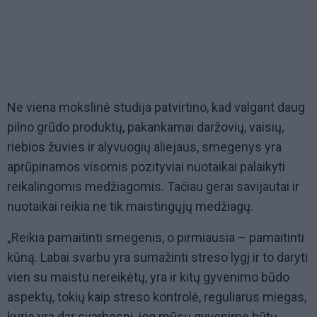
Ne viena mokslinė studija patvirtino, kad valgant daug
pilno grūdo produktų, pakankamai daržovių, vaisių,
riebios žuvies ir alyvuogių aliejaus, smegenys yra
aprūpinamos visomis pozityviai nuotaikai palaikyti
reikalingomis medžiagomis. Tačiau gerai savijautai ir
nuotaikai reikia ne tik maistingųjų medžiagų.
„Reikia pamaitinti smegenis, o pirmiausia – pamaitinti
kūną. Labai svarbu yra sumažinti streso lygį ir to daryti
vien su maistu nereikėtų, yra ir kitų gyvenimo būdo
aspektų, tokių kaip streso kontrolė, reguliarus miegas,
kurie yra dar svarbesni, jog mūsų gyvenime būtų