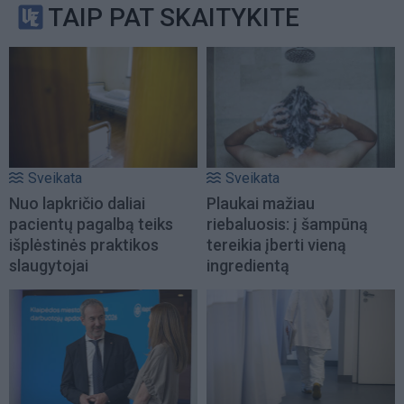
TAIP PAT SKAITYKITE
Sveikata
Sveikata
Nuo lapkričio daliai
Plaukai mažiau
pacientų pagalbą teiks
riebaluosis: į šampūną
išplėstinės praktikos
tereikia įberti vieną
slaugytojai
ingredientą