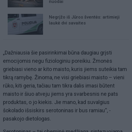
nuodai
Negrįžo iš Jūros šventės: artimieji
laukė dvi savaites
„Dažniausia šie pasirinkimai būna daugiau grįsti
emocijomis negu fiziologiniu poreikiu. Žmonės
griebiasi vieno ar kito maisto, kuris jiems suteikia tam
tikrą ramybę. Žinoma, ne visi griebiasi maisto – vieni
rūko, kiti geria, tačiau tam tikra dalis imasi būtent
maisto ir šiuo atveju jiems yra svarbesnis ne pats
produktas, o jo kiekis. Jie mano, kad suvalgius
šokolado išsiskirs serotoninas ir bus ramiau“, -
pasakojo dietologas.
Serotoninas
–
tai cheminė medžiaga, sintezuojama