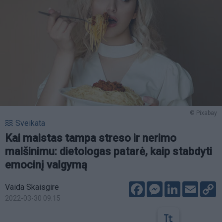
© Pixabay
Sveikata
Kai maistas tampa streso ir nerimo
malšinimu: dietologas patarė, kaip stabdyti
emocinį valgymą
Facebook
Messenger
LinkedIn
Email
C
Vaida Skaisgire
L
2022-03-30 09:15