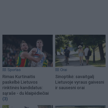
Sportas
Orai
Rimas Kurtinaitis
Sinoptikė: savaitgalį
paskelbė Lietuvos
Lietuvoje vyraus gaivesni
rinktinės kandidatus:
ir sausesni orai
sąraše - du klaipėdiečiai
(3)