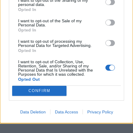
I want to opt-out of the Sharing of my
personal data.
Opted In
„Aš pats kiekvieną dieną valgau saldumynus. Dabar
visi pagalvos, kad aš, dietologas, suvalgau visą plytelę
I want to opt-out of the Sale of my
Personal Data.
šokolado iš karto – taip nėra. Turiu tokį ritualą:
Opted In
gerdamas juodos kavos puodelį kartu suvalgau
I want to opt-out of processing my
gabaliuką šokolado arba gabalėlį pyragaičio, tačiau
Personal Data for Targeted Advertising.
Opted In
išties nedidelį. Stengiuosi tuo pasimėgauti, neįmetu į
burną, nežiūriu kažkur, kaip tik atkreipiu dėmesį į tą
I want to opt-out of Collection, Use,
Retention, Sale, and/or Sharing of my
procesą ir gaudau kiekvieną skonio natelę“, - atskleidė
Personal Data that Is Unrelated with the
Purposes for which it was collected.
dietologas E. Grišinas.
Opted Out
CONFIRM
Data Deletion
Data Access
Privacy Policy