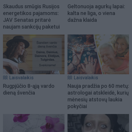
Skaudus smūgis Rusijos
Geltonuoja agurkų lapai:
energetikos pajamoms:
kalta ne liga, o viena
JAV Senatas pritarė
dažna klaida
naujam sankcijų paketui
Laisvalaikis
Laisvalaikis
Rugpjūčio 8-ąją vardo
Nauja pradžia po 60 metų:
dieną švenčia
astrologai atskleidė, kurių
mėnesių atstovų laukia
pokyčiai