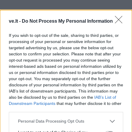
ve.lt -
Do Not Process My Personal Information
If you wish to opt-out of the sale, sharing to third parties, or
processing of your personal or sensitive information for
targeted advertising by us, please use the below opt-out
section to confirm your selection. Please note that after your
opt-out request is processed you may continue seeing
interest-based ads based on personal information utilized by
us or personal information disclosed to third parties prior to
your opt-out. You may separately opt-out of the further
Dažnai manoma, kad smegenims reikia saldumynų,
disclosure of your personal information by third parties on the
nes tada išsiskiria džiaugsmo hormonas dopaminas. Į
IAB’s list of downstream participants. This information may
organizmą patekus cukrui pajuntame energijos
also be disclosed by us to third parties on the
IAB’s List of
Downstream Participants
that may further disclose it to other
antplūdį ir net pakylėjimą. Bet tai trunka neilgai – iki
third parties.
pusvalandžio. Po to sugrįžta nuovargis, mieguistumas,
o neretai ir alkio jausmas. Tačiau gydytojas teigė, kad
Personal Data Processing Opt Outs
nebūtina visiškai atsisakyti saldumynų.