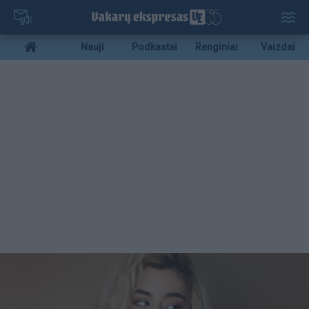
Pereiti
į
pagrindinį
Mobile
Nauji
Podkastai
Renginiai
Vaizdai
turinį
menu
bottom