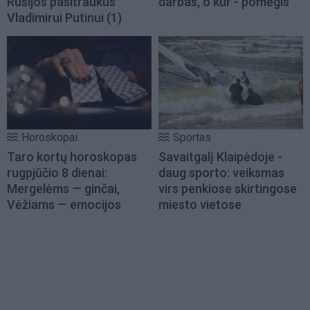
Rusijos pasitraukus
darbas, o kur - pomėgis
Vladimirui Putinui
(1)
Horoskopai
Sportas
Taro kortų horoskopas
Savaitgalį Klaipėdoje -
rugpjūčio 8 dienai:
daug sporto: veiksmas
Mergelėms — ginčai,
virs penkiose skirtingose
Vėžiams — emocijos
miesto vietose