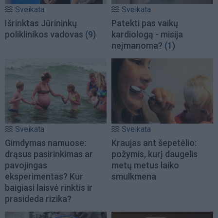
Sveikata
Sveikata
Išrinktas Jūrininkų
Patekti pas vaikų
poliklinikos vadovas
(9)
kardiologą - misija
neįmanoma?
(1)
Sveikata
Sveikata
Gimdymas namuose:
Kraujas ant šepetėlio:
drąsus pasirinkimas ar
požymis, kurį daugelis
pavojingas
metų metus laiko
eksperimentas? Kur
smulkmena
baigiasi laisvė rinktis ir
prasideda rizika?