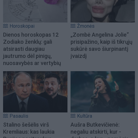
Horoskopai
Žmonės
Dienos horoskopas 12
„Zombė Angelina Jolie“
Zodiako ženklų: gali
prisipažino, kaip iš tikrųjų
atsirasti daugiau
sukūrė savo šiurpinantį
jautrumo dėl pinigų,
įvaizdį
nuosavybės ar vertybių
Pasaulis
Kultūra
Stalino šešėlis virš
Aušra Butkevičienė:
Kremliaus: kas laukia
negaliu atskirti, kur -