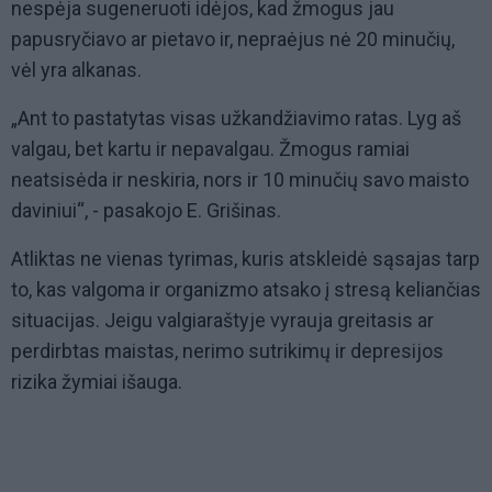
nespėja sugeneruoti idėjos, kad žmogus jau
papusryčiavo ar pietavo ir, nepraėjus nė 20 minučių,
vėl yra alkanas.
„Ant to pastatytas visas užkandžiavimo ratas. Lyg aš
valgau, bet kartu ir nepavalgau. Žmogus ramiai
neatsisėda ir neskiria, nors ir 10 minučių savo maisto
daviniui“, - pasakojo E. Grišinas.
Atliktas ne vienas tyrimas, kuris atskleidė sąsajas tarp
to, kas valgoma ir organizmo atsako į stresą keliančias
situacijas. Jeigu valgiaraštyje vyrauja greitasis ar
perdirbtas maistas, nerimo sutrikimų ir depresijos
rizika žymiai išauga.