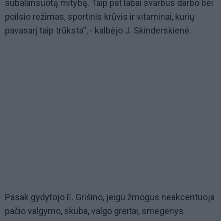
subalansuotą mitybą. Taip pat labai svarbus darbo bei
poilsio režimas, sportinis krūvis ir vitaminai, kurių
pavasarį taip trūksta“, - kalbėjo J.
Skinderskienė.
Pasak gydytojo E. Grišino, jeigu žmogus neakcentuoja
pačio valgymo, skuba, valgo greitai, smegenys