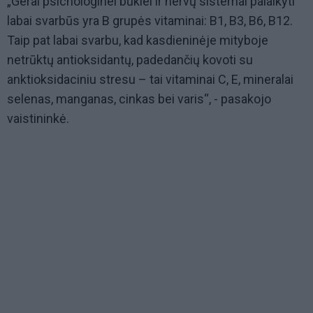
„Gerai psichologinei būklei ir nervų sistemai palaikyti
labai svarbūs yra B grupės vitaminai: B1, B3, B6, B12.
Taip pat labai svarbu, kad kasdieninėje mityboje
netrūktų antioksidantų, padedančių kovoti su
anktioksidaciniu stresu
–
tai vitaminai
C, E, mineralai
selenas, manganas, cinkas bei varis“, - pasakojo
vaistininkė.