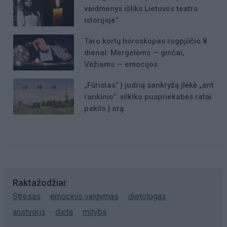
vaidmenys išliks Lietuvos teatro
istorijoje“
Taro kortų horoskopas rugpjūčio 8
dienai: Mergelėms — ginčai,
Vėžiams — emocijos
„Fūristas“ į judrią sankryžą įlėkė „ant
rankinio“: vilkiko puspriekabės ratai
pakilo į orą
Raktažodžiai
Stresas
emocinis valgymas
dietologas
anstvoris
dieta
mityba