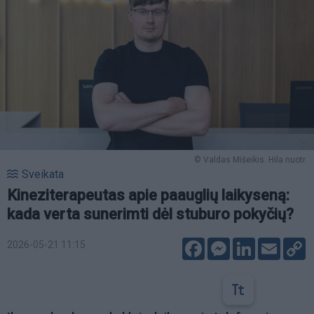
© Valdas Mišeikis. Hila nuotr.
Sveikata
Kineziterapeutas apie paauglių laikyseną:
kada verta sunerimti dėl stuburo pokyčių?
Facebook
Messenger
LinkedIn
Email
C
2026-05-21 11:15
L