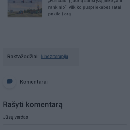
„Fūristas“ į judrią sankryžą įlėkė „ant
rankinio“: vilkiko puspriekabės ratai
pakilo į orą
Raktažodžiai
kineziterapija
Komentarai
Rašyti komentarą
Jūsų vardas