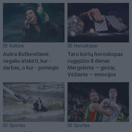
Kultūra
Horoskopai
Aušra Butkevičienė:
Taro kortų horoskopas
negaliu atskirti, kur -
rugpjūčio 8 dienai:
darbas, o kur - pomėgis
Mergelėms — ginčai,
Vėžiams — emocijos
Sportas
Sportas