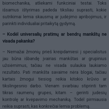
biomechanika, atliekami funkciniai testai. Toks
išsamus ištyrimas padeda tiksliau suprasti, kokie
sutrikimai lemia skausmą ar judėjimo apribojimus, ir
parinkti individualiai pritaikytą gydymą.
– Kodėl universalių pratimų ar bendrų mankštų ne
visada pakanka?
– Nemažai žmonių prieš kreipdamiesi į specialistus
jau būna išbandę įvairias mankštas ar grupinius
užsiėmimus, tačiau ne visada sulaukia laukiamo
rezultato. Pati mankšta savaime nėra blogai, tačiau
kartais žmogui tiesiog reikia kitokio krūvio ar
tikslingesnio darbo. Vienam svarbiau stiprinti tam
tikras raumenų grupes, kitam – gerinti judesių
kontrolę ar kvėpavimo mechaniką. Todėl pirmiausia
reikia suprasti, kas konkrečiai lemia problemą.