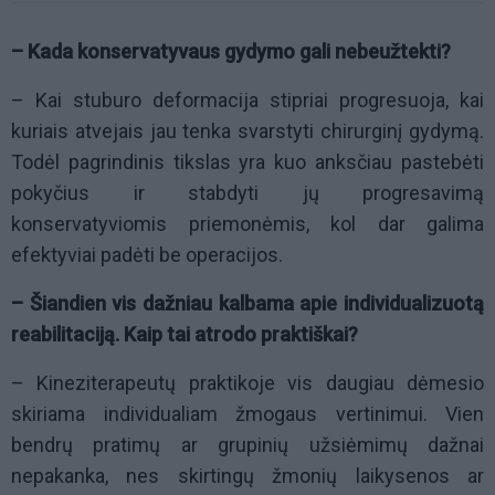
– Kada konservatyvaus gydymo gali nebeužtekti?
– Kai stuburo deformacija stipriai progresuoja, kai
kuriais atvejais jau tenka svarstyti chirurginį gydymą.
Todėl pagrindinis tikslas yra kuo anksčiau pastebėti
pokyčius ir stabdyti jų progresavimą
konservatyviomis priemonėmis, kol dar galima
efektyviai padėti be operacijos.
– Šiandien vis dažniau kalbama apie individualizuotą
reabilitaciją. Kaip tai atrodo praktiškai?
– Kineziterapeutų praktikoje vis daugiau dėmesio
skiriama individualiam žmogaus vertinimui. Vien
bendrų pratimų ar grupinių užsiėmimų dažnai
nepakanka, nes skirtingų žmonių laikysenos ar