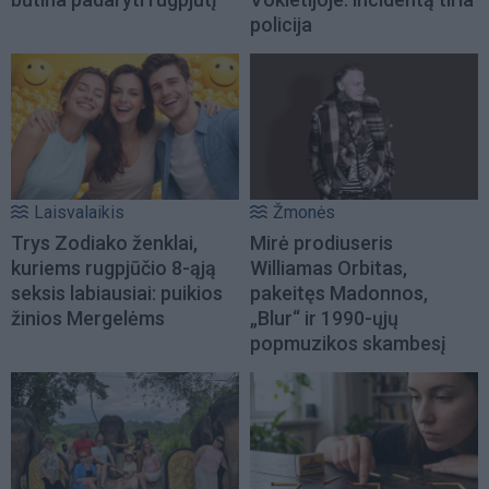
policija
Laisvalaikis
Žmonės
Trys Zodiako ženklai,
Mirė prodiuseris
kuriems rugpjūčio 8-ąją
Williamas Orbitas,
seksis labiausiai: puikios
pakeitęs Madonnos,
žinios Mergelėms
„Blur“ ir 1990-ųjų
popmuzikos skambesį