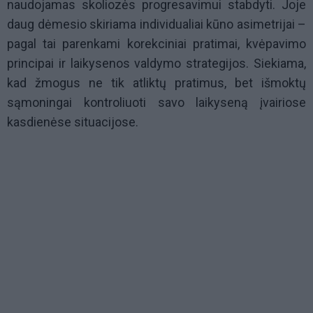
naudojamas skoliozės progresavimui stabdyti. Joje
daug dėmesio skiriama individualiai kūno asimetrijai –
pagal tai parenkami korekciniai pratimai, kvėpavimo
principai ir laikysenos valdymo strategijos. Siekiama,
kad žmogus ne tik atliktų pratimus, bet išmoktų
sąmoningai kontroliuoti savo laikyseną įvairiose
kasdienėse situacijose.