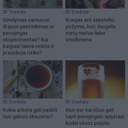
Sveikata
Sveikata
Gimdymas namuose:
Kraujas ant šepetėlio:
drąsus pasirinkimas ar
požymis, kurį daugelis
pavojingas
metų metus laiko
eksperimentas? Kur
smulkmena
baigiasi laisvė rinktis ir
prasideda rizika?
Sveikata
Sveikata
Kokia arbata gali padėti
Alus per karščius gali
nuo galvos skausmo?
tapti pavojingais spąstais:
kodėl vėsos pojūtis