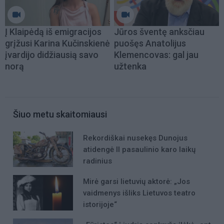
Į Klaipėdą iš emigracijos
Jūros šventę anksčiau
grįžusi Karina Kučinskienė
puošęs Anatolijus
įvardijo didžiausią savo
Klemencovas: gal jau
norą
užtenka
Šiuo metu skaitomiausi
Rekordiškai nusekęs Dunojus
atidengė II pasaulinio karo laikų
radinius
Mirė garsi lietuvių aktorė: „Jos
vaidmenys išliks Lietuvos teatro
istorijoje“