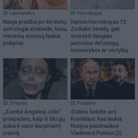
Laisvalaikis
Horoskopai
Nauja pradžia po 60 metų:
Dienos horoskopas 12
astrologai atskleidė, kurių
Zodiako ženklų: gali
mėnesių atstovų laukia
atsirasti daugiau
pokyčiai
jautrumo dėl pinigų,
nuosavybės ar vertybių
Žmonės
Pasaulis
„Zombė Angelina Jolie“
Stalino šešėlis virš
prisipažino, kaip iš tikrųjų
Kremliaus: kas laukia
sukūrė savo šiurpinantį
Rusijos pasitraukus
įvaizdį
Vladimirui Putinui
(2)