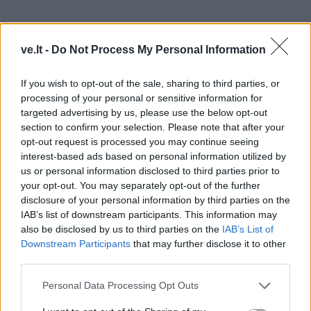
– Kokius didžiausius pokyčius paauglių stuburo
ve.lt -
Do Not Process My Personal Information
sveikatai šiandien daro kasdieniai įpročiai?
If you wish to opt-out of the sale, sharing to third parties, or
– Didelę įtaką sveikam stuburui turi kasdienis
processing of your personal or sensitive information for
targeted advertising by us, please use the below opt-out
judėjimas. Šiandien vaikai daug laiko praleidžia
section to confirm your selection. Please note that after your
sėdėdami – mokykloje ir prie kompiuterių. Todėl
opt-out request is processed you may continue seeing
svarbu, kad judėjimas taptų natūralia dienos dalimi ir
interest-based ads based on personal information utilized by
us or personal information disclosed to third parties prior to
paaugliai turėtų daugiau aktyvesnio laisvalaikio.
your opt-out. You may separately opt-out of the further
disclosure of your personal information by third parties on the
– Kokias pagrindines prevencijos taisykles
IAB’s list of downstream participants. This information may
išskirtumėte tėvams?
also be disclosed by us to third parties on the
IAB’s List of
Downstream Participants
that may further disclose it to other
– Prevencijoje ne mažiau svarbus ir bendras judėjimo
third parties.
įpročių formavimas. Reikėtų mažinti ilgalaikes
Personal Data Processing Opt Outs
statines padėtis ir skatinti įvairesnį judėjimą. Kuo