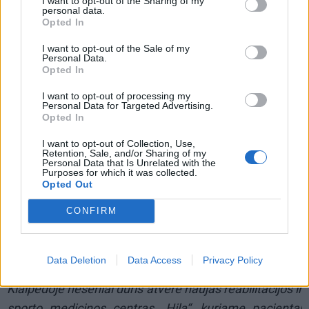
daugiau vaikas juda skirtingose situacijose – žaidžia,
I want to opt-out of the Sharing of my
personal data.
bėgioja, keičia padėtis – tuo geriau formuojasi
Opted In
raumenų balansas ir laikysenos kontrolė.
I want to opt-out of the Sale of my
Personal Data.
Opted In
I want to opt-out of processing my
Personal Data for Targeted Advertising.
Opted In
I want to opt-out of Collection, Use,
Retention, Sale, and/or Sharing of my
Personal Data that Is Unrelated with the
Purposes for which it was collected.
Opted Out
CONFIRM
Data Deletion
Data Access
Privacy Policy
© Klaipėdos Reabilitacijos ir sporto medicinos centras. Hila nuotr.
Klaipėdoje neseniai duris atvėrė naujas reabilitacijos ir
sporto medicinos centras „Hila“, kuriame pacientai