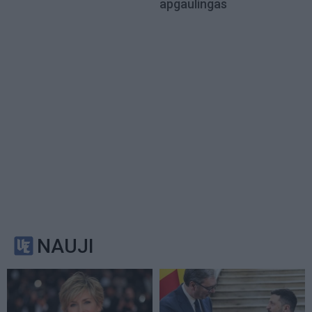
apgaulingas
NAUJI