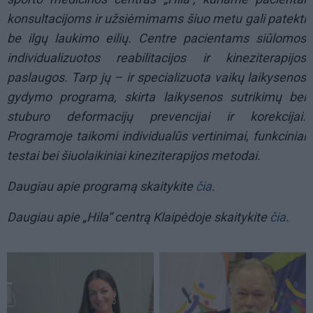
konsultacijoms ir užsiėmimams šiuo metu gali patekti
be ilgų laukimo eilių. Centre pacientams siūlomos
individualizuotos reabilitacijos ir kineziterapijos
paslaugos. Tarp jų – ir specializuota vaikų laikysenos
gydymo programa, skirta laikysenos sutrikimų bei
stuburo deformacijų prevencijai ir korekcijai.
Programoje taikomi individualūs vertinimai, funkciniai
testai bei šiuolaikiniai kineziterapijos metodai.
Daugiau apie programą skaitykite
čia
.
Daugiau apie „Hila“ centrą Klaipėdoje skaitykite
čia
.