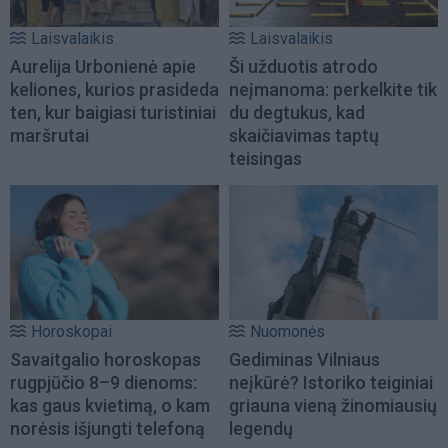
Laisvalaikis
Laisvalaikis
Aurelija Urbonienė apie
Ši užduotis atrodo
keliones, kurios prasideda
neįmanoma: perkelkite tik
ten, kur baigiasi turistiniai
du degtukus, kad
maršrutai
skaičiavimas taptų
teisingas
Horoskopai
Nuomonės
Savaitgalio horoskopas
Gediminas Vilniaus
rugpjūčio 8–9 dienoms:
neįkūrė? Istoriko teiginiai
kas gaus kvietimą, o kam
griauna vieną žinomiausių
norėsis išjungti telefoną
legendų