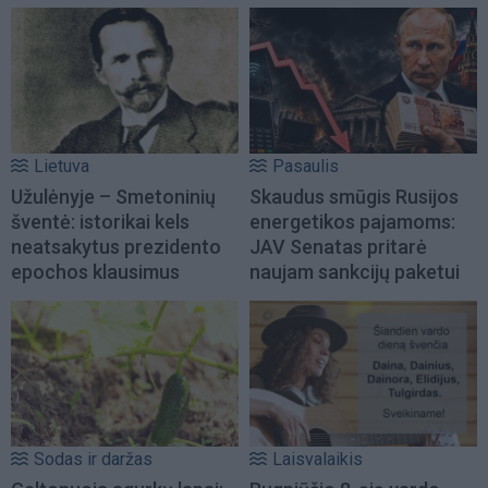
Lietuva
Pasaulis
Užulėnyje – Smetoninių
Skaudus smūgis Rusijos
šventė: istorikai kels
energetikos pajamoms:
neatsakytus prezidento
JAV Senatas pritarė
epochos klausimus
naujam sankcijų paketui
Sodas ir daržas
Laisvalaikis