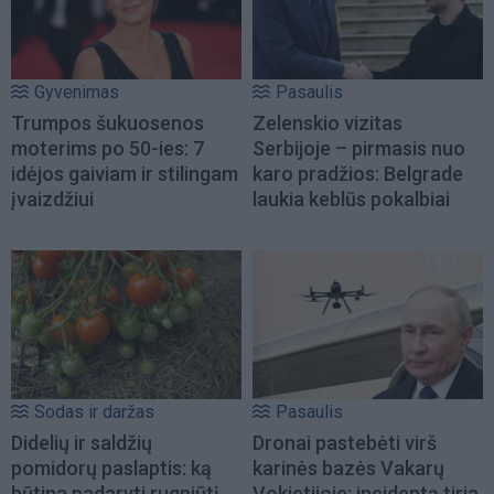
Gyvenimas
Pasaulis
Trumpos šukuosenos
Zelenskio vizitas
moterims po 50-ies: 7
Serbijoje – pirmasis nuo
idėjos gaiviam ir stilingam
karo pradžios: Belgrade
įvaizdžiui
laukia keblūs pokalbiai
Sodas ir daržas
Pasaulis
Didelių ir saldžių
Dronai pastebėti virš
pomidorų paslaptis: ką
karinės bazės Vakarų
būtina padaryti rugpjūtį
Vokietijoje: incidentą tiria