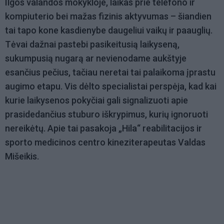
Ilgos valandos mokykloje, laikas prie telefono ir
kompiuterio bei mažas fizinis aktyvumas – šiandien
tai tapo kone kasdienybe daugeliui vaikų ir paauglių.
Tėvai dažnai pastebi pasikeitusią laikyseną,
sukumpusią nugarą ar nevienodame aukštyje
esančius pečius, tačiau neretai tai palaikoma įprastu
augimo etapu. Vis dėlto specialistai perspėja, kad kai
kurie laikysenos pokyčiai gali signalizuoti apie
prasidedančius stuburo iškrypimus, kurių ignoruoti
nereikėtų. Apie tai pasakoja „Hila“ reabilitacijos ir
sporto medicinos centro kineziterapeutas Valdas
Mišeikis.