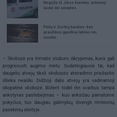
Negrįžo iš Jūros šventės: artimieji
laukė dvi savaites
Pelių ir žiurkių baubas: kas
graužikus gąsdina labiau nei
nuodai
– Skoliozė yra trimatis stuburo iškrypimas, kuris gali
progresuoti augimo metu. Sudėtingiausia tai, kad
daugeliu atvejų tiksli skoliozės atsiradimo priežastis
išlieka neaiški. Didžioji dalis atvejų yra vadinamoji
idiopatinė skoliozė. Būtent todėl itin svarbus tampa
ankstyvas pastebėjimas – kuo anksčiau pamatome
pokyčius, tuo daugiau galimybių išvengti rimtesnių
pasekmių ateityje.