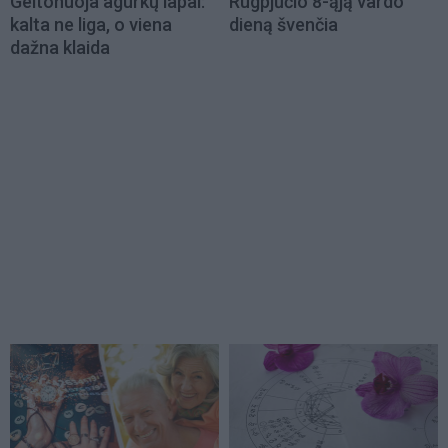
Geltonuoja agurkų lapai:
Rugpjūčio 8-ąją vardo
kalta ne liga, o viena
dieną švenčia
dažna klaida