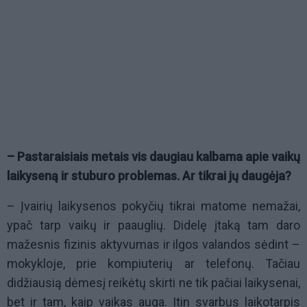
– Pastaraisiais metais vis daugiau kalbama apie vaikų
laikyseną ir stuburo problemas. Ar tikrai jų daugėja?
– Įvairių laikysenos pokyčių tikrai matome nemažai,
ypač tarp vaikų ir paauglių. Didelę įtaką tam daro
mažesnis fizinis aktyvumas ir ilgos valandos sėdint –
mokykloje, prie kompiuterių ar telefonų. Tačiau
didžiausią dėmesį reikėtų skirti ne tik pačiai laikysenai,
bet ir tam, kaip vaikas auga. Itin svarbus laikotarpis