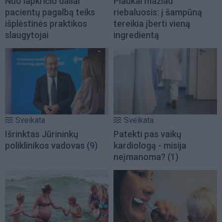
Nuo lapkričio daliai
Plaukai mažiau
pacientų pagalbą teiks
riebaluosis: į šampūną
išplėstinės praktikos
tereikia įberti vieną
slaugytojai
ingredientą
Sveikata
Sveikata
Išrinktas Jūrininkų
Patekti pas vaikų
poliklinikos vadovas
(9)
kardiologą - misija
neįmanoma?
(1)