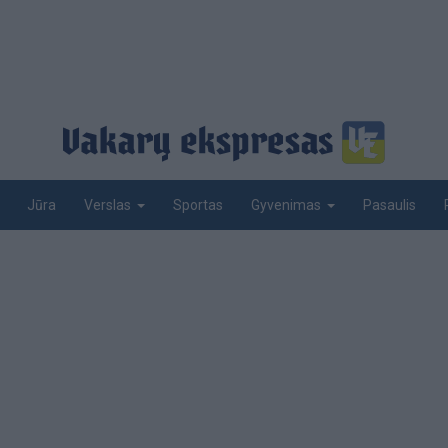
Jūra
Sportas
Pasaulis
Verslas
Gyvenimas