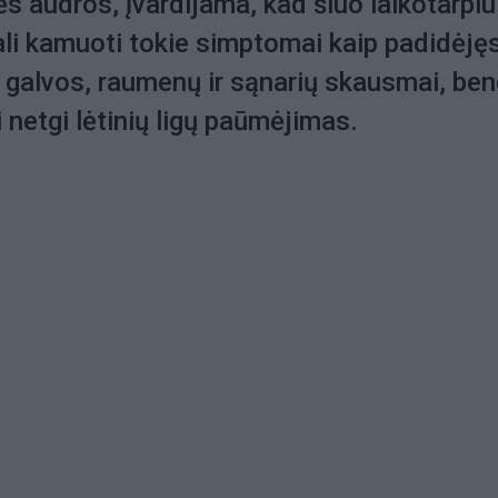
 audros, įvardijama, kad šiuo laikotarpiu
li kamuoti tokie simptomai kaip padidėję
 galvos, raumenų ir sąnarių skausmai, be
 netgi lėtinių ligų paūmėjimas.