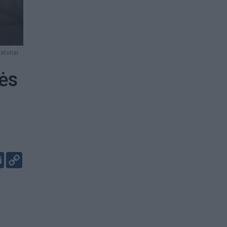
atoriai
ės
er
kedIn
Email
Copy
Link