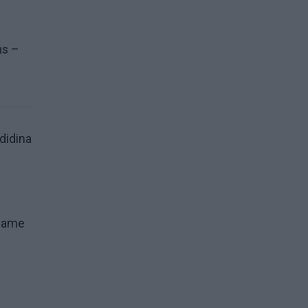
ms –
didina
yname