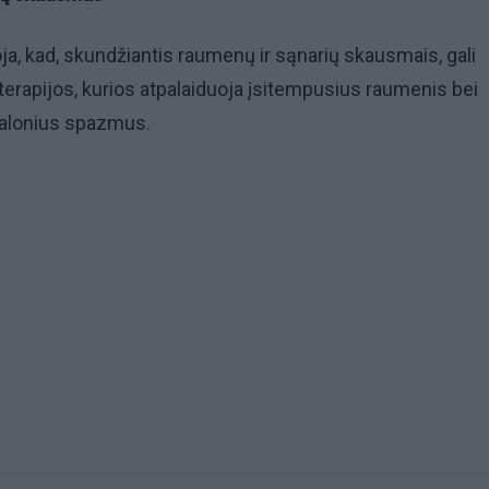
ja, kad, skundžiantis raumenų ir sąnarių skausmais, gali
terapijos, kurios atpalaiduoja įsitempusius raumenis bei
malonius spazmus.