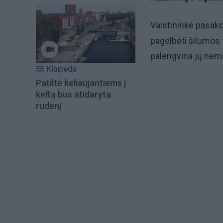
Vaistininkė pasako
pagelbėti šilumos 
palengvina jų ne
Klaipėda
Patiltė keliaujantiems į
keltą bus atidaryta
rudenį