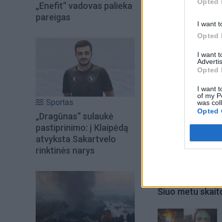
lėtesniais įkvėpima
Opted 
„Enefit“ vadovas palieka
suskaičiavę nuo vie
pareigas
I want t
Opted 
I want 
Advertis
Opted 
I want t
of my P
Sportas
was col
Opted 
„Dragūnas“ sulaukė
pastiprinimo: į Klaipėdą
atvyksta Sakartvelo
rinktinės narys
Šiuo metu skait