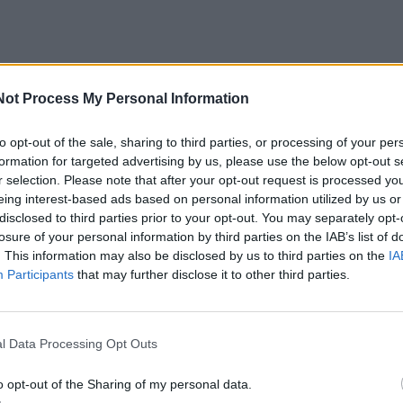
Not Process My Personal Information
istininkė Elvyra Ramaškienė teigia, kad šiuos simptomus t
kvienas, o visgi su jais susidūrus svarbiausia pasirūpinti
to opt-out of the sale, sharing to third parties, or processing of your per
formation for targeted advertising by us, please use the below opt-out s
tomų malšinimu.
r selection. Please note that after your opt-out request is processed y
eing interest-based ads based on personal information utilized by us or
pūdis
disclosed to third parties prior to your opt-out. You may separately opt-
losure of your personal information by third parties on the IAB’s list of
. This information may also be disclosed by us to third parties on the
IA
iui, vaistininkė E. Ramaškienė pirmiausia skatina skirti l
Participants
that may further disclose it to other third parties.
s, nes jie gali padėti greičiau sugrąžinti kraujo spaudim
l Data Processing Opt Outs
o reikėtų skirti ilgam iškvėpimui. Pasistenkite kvėpuoti
o opt-out of the Sharing of my personal data.