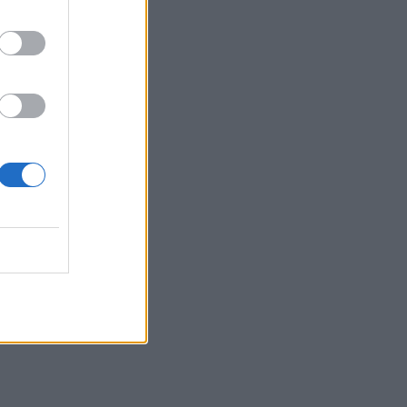
pkite