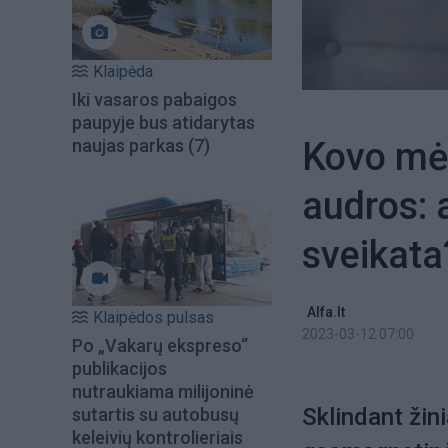
Klaipėda
Iki vasaros pabaigos
paupyje bus atidarytas
Kovo mė
naujas parkas
(7)
audros: 
sveikata
Alfa.lt
Klaipėdos pulsas
2023-03-12 07:00
Po „Vakarų ekspreso“
publikacijos
nutraukiama milijoninė
Sklindant žin
sutartis su autobusų
keleivių kontrolieriais