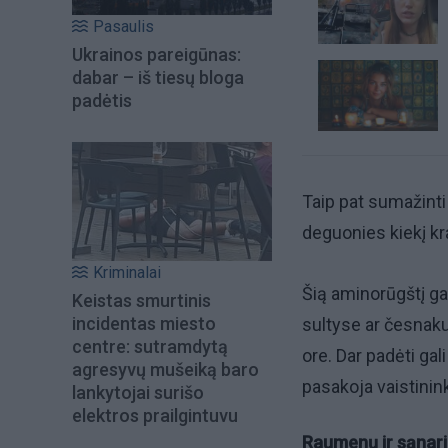
Pasaulis
Ukrainos pareigūnas:
dabar – iš tiesų bloga
padėtis
Taip pat sumažinti
deguonies kiekį kr
Kriminalai
Šią aminorūgštį gal
Keistas smurtinis
incidentas miesto
sultyse ar česnak
centre: sutramdytą
ore. Dar padėti gal
agresyvų mušeiką baro
pasakoja vaistinin
lankytojai surišo
elektros prailgintuvu
Raumenų ir sąnar