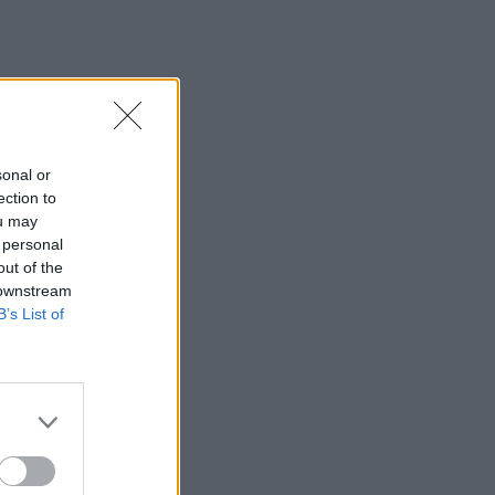
ikrai
sonal or
ection to
ou may
 personal
out of the
 downstream
B’s List of
aiko
ą į