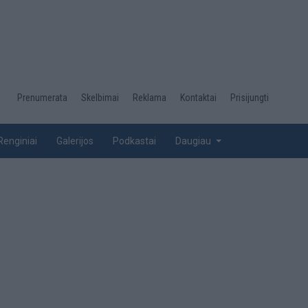
Desktop
Prenumerata
Skelbimai
Reklama
Kontaktai
Prisijungti
menu
top
Renginiai
Galerijos
Podkastai
Daugiau