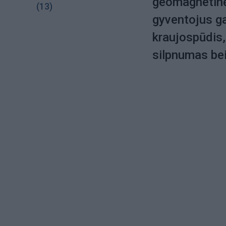
geomagnetinės
(13)
gyventojus ga
kraujospūdis,
silpnumas bei