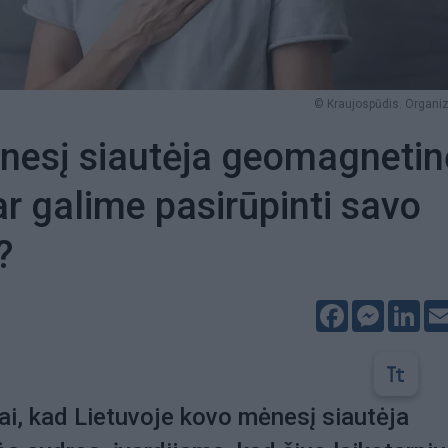
© Kraujospūdis. Organiz
nesį siautėja geomagnetin
ar galime pasirūpinti savo
?
Facebook
Messeng
Lin
iai, kad Lietuvoje kovo mėnesį siautėja