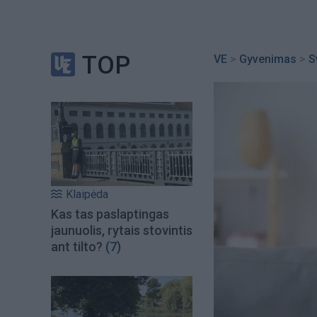
TOP
VE
>
Gyvenimas
>
S
Klaipėda
Kas tas paslaptingas
jaunuolis, rytais stovintis
ant tilto?
(7)