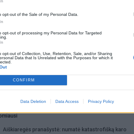
is ir iškvėpimais – įkvėpkite skaičiuojant iki trijų, o iškvė
In
no iki šešių.
o opt-out of the Sale of my Personal Data.
In
to opt-out of processing my Personal Data for Targeted
ing.
In
o opt-out of Collection, Use, Retention, Sale, and/or Sharing
ersonal Data that Is Unrelated with the Purposes for which it
lected.
Out
CONFIRM
Data Deletion
Data Access
Privacy Policy
omiausi
Aiškiaregės pranašystė: numatė katastrofišką karo