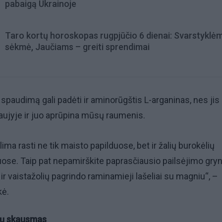
pabaigą Ukrainoje
Taro kortų horoskopas rugpjūčio 6 dienai: Svarstyklė
sėkmė, Jaučiams – greiti sprendimai
 spaudimą gali padėti ir aminorūgštis L-arganinas, nes jis 
aujyje ir juo aprūpina mūsų raumenis.
ima rasti ne tik maisto papilduose, bet ir žalių burokėlių
uose. Taip pat nepamirškite paprasčiausio pailsėjimo gr
i ir vaistažolių pagrindo raminamieji lašeliai su magniu“, –
kė.
ių skausmas