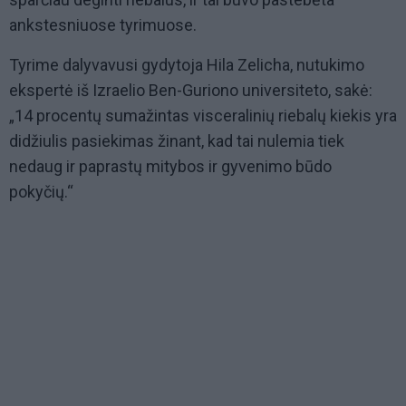
ankstesniuose tyrimuose.
Tyrime dalyvavusi gydytoja Hila Zelicha, nutukimo
ekspertė iš Izraelio Ben-Guriono universiteto, sakė:
„14 procentų sumažintas visceralinių riebalų kiekis yra
didžiulis pasiekimas žinant, kad tai nulemia tiek
nedaug ir paprastų mitybos ir gyvenimo būdo
pokyčių.“