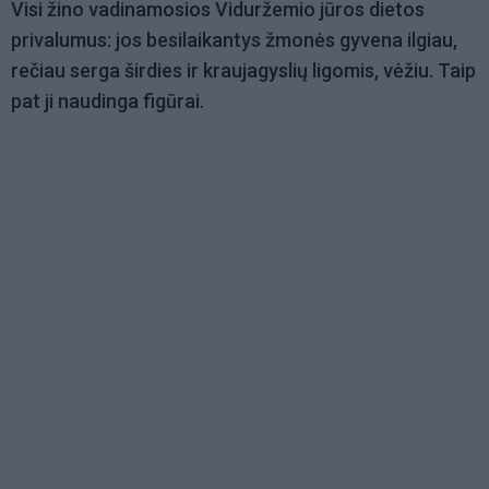
Visi žino vadinamosios Viduržemio jūros dietos
privalumus: jos besilaikantys žmonės gyvena ilgiau,
rečiau serga širdies ir kraujagyslių ligomis, vėžiu. Taip
pat ji naudinga figūrai.