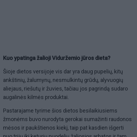
Kuo ypatinga žalioji Viduržemio jūros dieta?
Šioje dietos versijoje vis dar yra daug pupelių, kitų
ankštinių, žalumynų, nesmulkintų grūdų, alyvuogių
aliejaus, riešutų ir žuvies, tačiau jos pagrindą sudaro
augalinės kilmės produktai.
Pastarajame tyrime šios dietos besilaikiusiems
žmonėms buvo nurodyta gerokai sumažinti raudonos
mėsos ir paukštienos kiekį, taip pat kasdien išgerti
nuo trijų iki keturių puodelių žaliosios arbatos ir tam