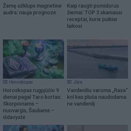
Žemę užklups magnetinė
Kaip raugti pomidorus
audra: nauja prognozė
žiemai: TOP 3 skaniausi
receptai, kurie puikiai
laikosi
Horoskopai
Jūra
Horoskopas rugpjūčio 9
Vandeniliu varoma „Rasa“
dienai pagal Taro kortas:
kol kas pluša naudodama
Skorpionams –
ne vandenilį
nuovargis, Šauliams –
išdavystė