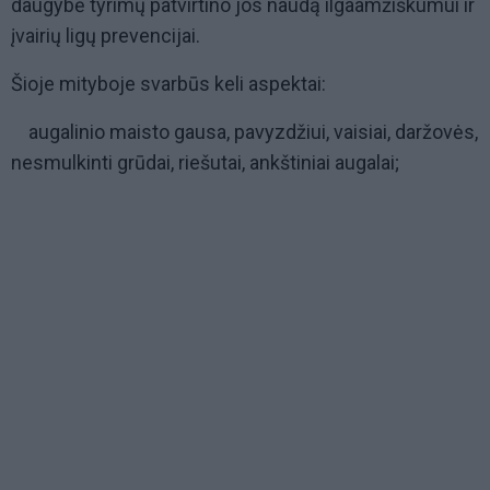
daugybė tyrimų patvirtino jos naudą ilgaamžiškumui ir
įvairių ligų prevencijai.
Šioje mityboje svarbūs keli aspektai:
augalinio maisto gausa, pavyzdžiui, vaisiai, daržovės,
nesmulkinti grūdai, riešutai, ankštiniai augalai;