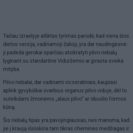
Tačiau Izraelyje atliktas tyrimas parodė, kad viena šios
dietos versija, vadinamoji žalioji, yra dar naudingesnė:
ji padeda gerokai sparčiau atsikratyti pilvo riebalų
lyginant su standartine Viduržemio ar įprasta sveika
mityba.
Pilvo riebalai, dar vadinami vicseraliniais, kaupiasi
aplink gyvybiškai svarbius organus pilvo viduje, dėl to
suteikdami žmonėms „alaus pilvo“ ar obuolio formos
kūną.
Šis riebalų tipas yra pavojingiausias, nes manoma, kad
jie į kraują išsiskiria tam tikras chemines medžiagas ir