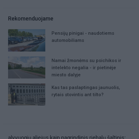
Rekomenduojame
Pensijų pinigai - naudotiems
automobiliams
Namai žmonėms su psichikos ir
intelekto negalia - ir pietinėje
miesto dalyje
Kas tas paslaptingas jaunuolis,
rytais stovintis ant tilto?
alyvuogių aliejus kaip pagrindinis riebalų šaltinis;