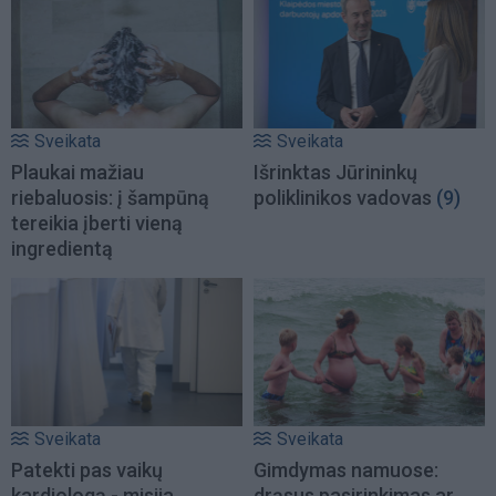
Sveikata
Sveikata
Plaukai mažiau
Išrinktas Jūrininkų
riebaluosis: į šampūną
poliklinikos vadovas
(9)
tereikia įberti vieną
ingredientą
Sveikata
Sveikata
Patekti pas vaikų
Gimdymas namuose:
kardiologą - misija
drąsus pasirinkimas ar