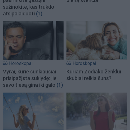
pasirinkite gestą ir
dieną švenčia
sužinokite, kas trukdo
atsipalaiduoti
(1)
Horoskopai
Horoskopai
Vyrai, kurie sunkiausiai
Kuriam Zodiako ženklui
prisipažįsta suklydę: jie
skubiai reikia šuns?
savo tiesą gina iki galo
(1)