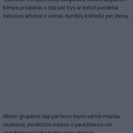
kilmės produktai, o taip pat trys ar keturi puodeliai
žaliosios arbatos ir vienas dumblių kokteilis per dieną.
Abiem grupėms taip pat buvo liepta vartoti mažiau
raudonos, perdirbtos mėsos ir paukštienos nei
standartinėje Viduržemio jūros dietoje.