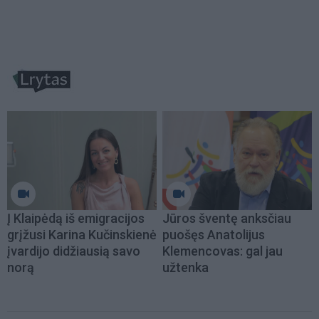
Į Klaipėdą iš emigracijos
Jūros šventę anksčiau
grįžusi Karina Kučinskienė
puošęs Anatolijus
įvardijo didžiausią savo
Klemencovas: gal jau
norą
užtenka