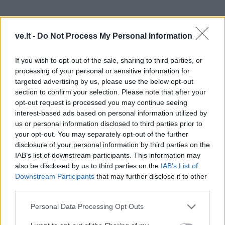
ve.lt -
Do Not Process My Personal Information
If you wish to opt-out of the sale, sharing to third parties, or
processing of your personal or sensitive information for
targeted advertising by us, please use the below opt-out
section to confirm your selection. Please note that after your
Visų buvo paprašyta mankštintis tris ar keturis kartus
opt-out request is processed you may continue seeing
per savaitę po 45–60 minučių.
interest-based ads based on personal information utilized by
us or personal information disclosed to third parties prior to
Tyrimo pradžioje ir pabaigoje buvo atlikti tyrimai
your opt-out. You may separately opt-out of the further
magnetinio rezonansu aparatu siekiant išmatuoti
disclosure of your personal information by third parties on the
IAB’s list of downstream participants. This information may
visceralinių riebalų kiekį. Taip pat buvo išmatuotas
also be disclosed by us to third parties on the
IAB’s List of
dalyvių kūno svoris ir juosmens apimtis.
Downstream Participants
that may further disclose it to other
third parties.
Žaliosios dietos grupėje dalyviai vidutiniškai prarado
Personal Data Processing Opt Outs
3,9 procento savo kūno svorio ir 5,7 procento
juosmens apimties.