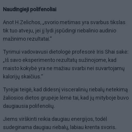
Naudingieji polifenoliai
Anot H.Zelichos, „svorio metimas yra svarbus tikslas
tik tuo atveju, jei jį lydi įspūdingi riebalinio audinio
mažinimo rezultatai.“
Tyrimui vadovavusi dietologė profesorė Iris Shai sakė:
„Iš savo eksperimento rezultatų sužinojome, kad
maisto kokybė yra ne mažiau svarbi nei suvartojamų
kalorijų skaičius.“
Tyrėjai teigė, kad didesnį visceralinių riebalų netekimą
žaliosios dietos grupėje lėmė tai, kad jų mityboje buvo
daugiausia polifenolių.
Jiems virškinti reikia daugiau energijos, todėl
sudeginama daugiau riebalų, labiau krenta svoris.