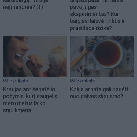
neįmanoma?
(1)
pavojingas
eksperimentas? Kur
baigiasi laisvė rinktis ir
prasideda rizika?
Sveikata
Sveikata
Kraujas ant šepetėlio:
Kokia arbata gali padėti
požymis, kurį daugelis
nuo galvos skausmo?
metų metus laiko
smulkmena