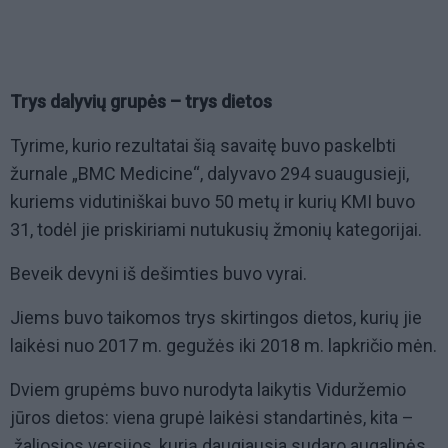
Trys dalyvių grupės – trys dietos
Tyrime, kurio rezultatai šią savaitę buvo paskelbti
žurnale „BMC Medicine“, dalyvavo 294 suaugusieji,
kuriems vidutiniškai buvo 50 metų ir kurių KMI buvo
31, todėl jie priskiriami nutukusių žmonių kategorijai.
Beveik devyni iš dešimties buvo vyrai.
Jiems buvo taikomos trys skirtingos dietos, kurių jie
laikėsi nuo 2017 m. gegužės iki 2018 m. lapkričio mėn.
Dviem grupėms buvo nurodyta laikytis Viduržemio
jūros dietos: viena grupė laikėsi standartinės, kita –
žaliosios versijos, kurią daugiausia sudaro augalinės