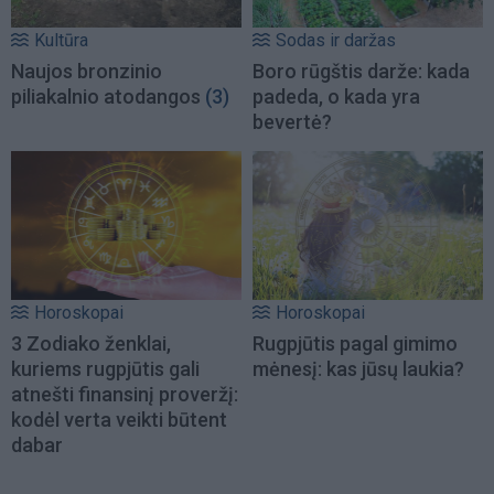
Kultūra
Sodas ir daržas
Naujos bronzinio
Boro rūgštis darže: kada
piliakalnio atodangos
(3)
padeda, o kada yra
bevertė?
Horoskopai
Horoskopai
3 Zodiako ženklai,
Rugpjūtis pagal gimimo
kuriems rugpjūtis gali
mėnesį: kas jūsų laukia?
atnešti finansinį proveržį:
kodėl verta veikti būtent
dabar