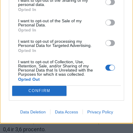
I want to opt-out of the Sharing of my
personal data.
Opted In
Tie, kurie laikėsi standartinės Viduržemio jūros dietos,
neteko atitinkamai 2,7 ir 4,7 procento.
I want to opt-out of the Sale of my
Personal Data.
Opted In
I want to opt-out of processing my
Personal Data for Targeted Advertising.
Opted In
I want to opt-out of Collection, Use,
Retention, Sale, and/or Sharing of my
Personal Data that Is Unrelated with the
Purposes for which it was collected.
Opted Out
CONFIRM
Data Deletion
Data Access
Privacy Policy
O besilaikantys standartinės sveikos mitybos neteko
0,4 ir 3,6 procento.