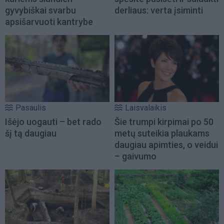
gyvybiškai svarbu
derliaus: verta įsiminti
apsišarvuoti kantrybe
Pasaulis
Laisvalaikis
Išėjo uogauti – bet rado
Šie trumpi kirpimai po 50
šį tą daugiau
metų suteikia plaukams
daugiau apimties, o veidui
– gaivumo