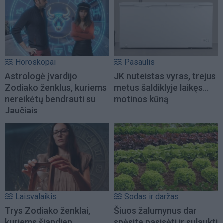
Horoskopai
Pasaulis
Astrologė įvardijo
JK nuteistas vyras, trejus
Zodiako ženklus, kuriems
metus šaldiklyje laikęs...
nereikėtų bendrauti su
motinos kūną
Jaučiais
Laisvalaikis
Sodas ir daržas
Trys Zodiako ženklai,
Šiuos žalumynus dar
kuriems šiandien
spėsite pasisėti ir sulaukti