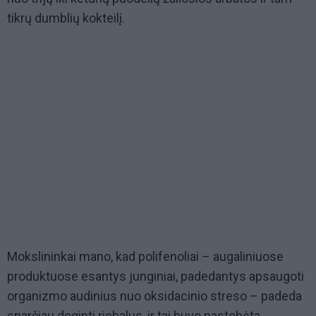
tikrų dumblių kokteilį.
Mokslininkai mano, kad polifenoliai – augaliniuose
produktuose esantys junginiai, padedantys apsaugoti
organizmo audinius nuo oksidacinio streso – padeda
sparčiau deginti riebalus, ir tai buvo pastebėta