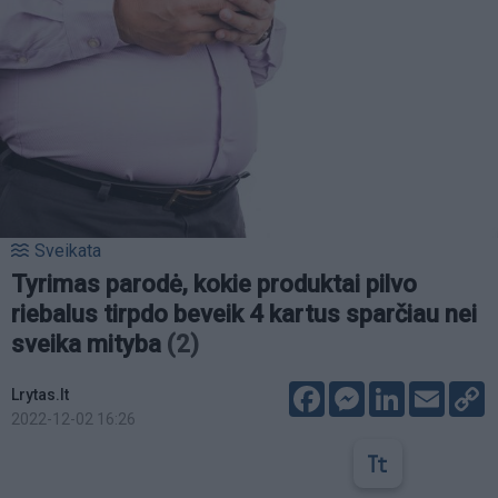
Sveikata
Tyrimas parodė, kokie produktai pilvo
riebalus tirpdo beveik 4 kartus sparčiau nei
sveika mityba
(2)
Facebook
Messenger
LinkedIn
Email
C
Lrytas.lt
L
2022-12-02 16:26