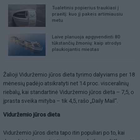
Tualetinis popierius traukiasi į
praeitį: kuo jį pakeis artimiausiu
metu
Laive planuoja apgyvendinti 80
tūkstančių žmonių: kaip atrodys
plaukiojantis miestas
Žalioji Viduržemio jūros dieta tyrimo dalyviams per 18
mėnesių padėjo atsikratyti net 14 proc. visceralinių
riebalų, kai standartinė Viduržemio jūros dieta – 7,5, o
įprasta sveika mityba – tik 4,5, rašo „Daily Mail“.
Viduržemio jūros dieta
Viduržemio jūros dieta tapo itin populiari po to, kai