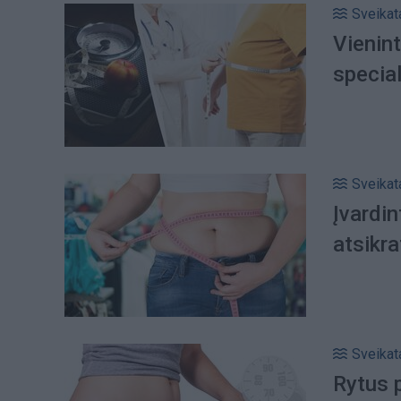
Sveikat
Vienint
special
Sveikat
Įvardi
atsikra
Sveikat
Rytus p