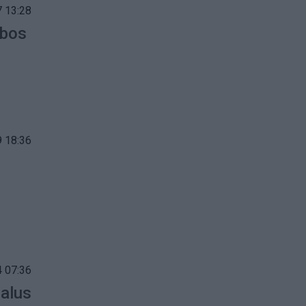
 13:28
ybos
 18:36
 07:36
balus