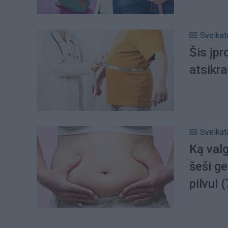
Sveikat
Šis įpr
atsikra
Sveikat
Ką valg
šeši ge
pilvui
(