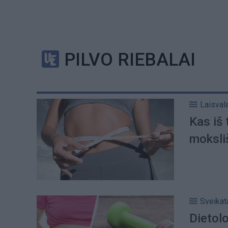
PILVO RIEBALAI
Laisval
Kas iš 
moksli
Sveikat
Dietolo