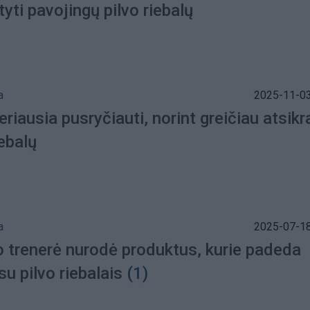
tyti pavojingų pilvo riebalų
a
2025-11-03
riausia pusryčiauti, norint greičiau atsikr
iebalų
a
2025-07-18
o trenerė nurodė produktus, kurie padeda
su pilvo riebalais
(1)