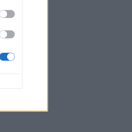
 15:22
 22:24
lvo