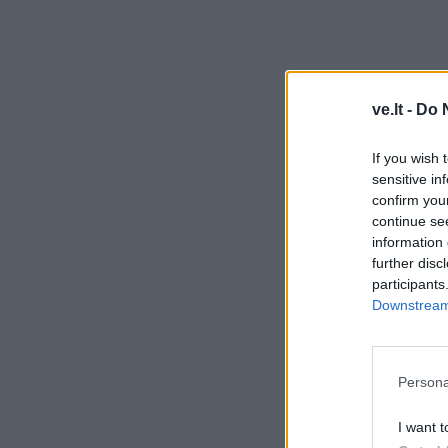
ve.lt -
Do 
If you wish 
sensitive in
confirm you
continue se
information 
further disc
participants
Downstream 
Persona
I want t