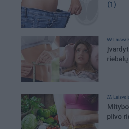
(1)
Laisval
Įvardyt
riebalų
Laisval
Mitybo
pilvo r