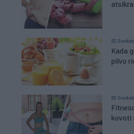
atsikra
Sveikat
Kada ge
pilvo r
Sveikat
Fitnes
kovoti 