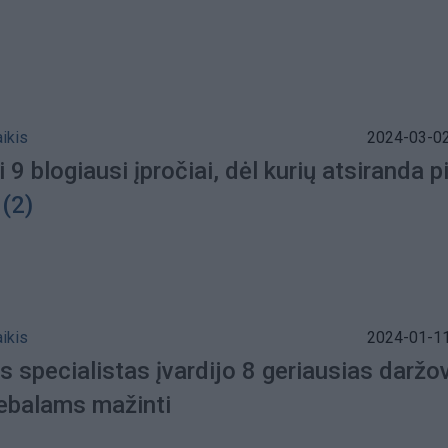
aikis
2024-03-02
i 9 blogiausi įpročiai, dėl kurių atsiranda p
(2)
aikis
2024-01-11
s specialistas įvardijo 8 geriausias daržo
iebalams mažinti