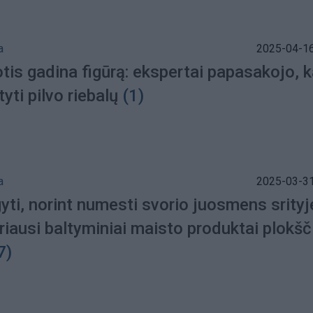
a
2025-04-16
otis gadina figūrą: ekspertai papasakojo, k
tyti pilvo riebalų
(1)
a
2025-03-31
yti, norint numesti svorio juosmens srityj
riausi baltyminiai maisto produktai plokš
7)