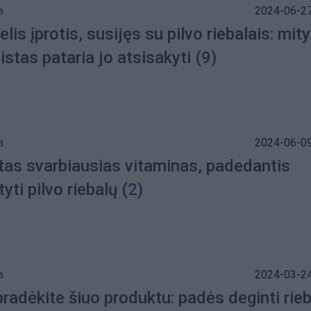
a
2024-06-27
elis įprotis, susijęs su pilvo riebalais: mit
istas pataria jo atsisakyti
(9)
a
2024-06-09
ntas svarbiausias vitaminas, padedantis
tyti pilvo riebalų
(2)
a
2024-03-24
radėkite šiuo produktu: padės deginti rie