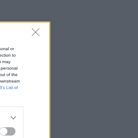
sonal or
ection to
ou may
 personal
out of the
 downstream
B’s List of