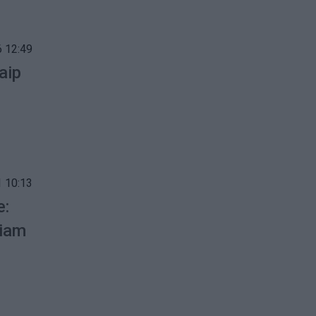
 12:49
aip
 10:13
e:
čiam