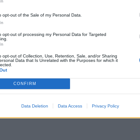
In
o opt-out of the Sale of my Personal Data.
In
a
2024-11-13
to opt-out of processing my Personal Data for Targeted
ykite šio gėrimo rytais: jis nėra geras
ing.
In
nkimas
(2)
o opt-out of Collection, Use, Retention, Sale, and/or Sharing
ersonal Data that Is Unrelated with the Purposes for which it
lected.
Out
CONFIRM
a
2024-09-16
iai gėrimai, padėsiantys atsisveikinti su pi
is
Data Deletion
Data Access
Privacy Policy