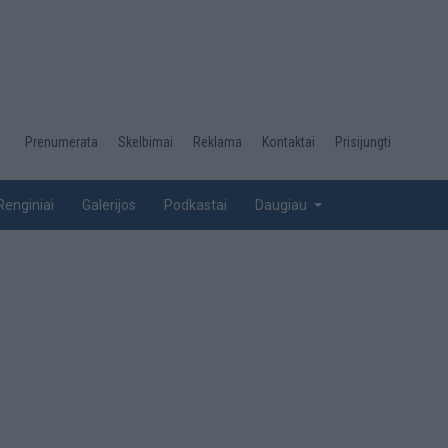
Desktop
Prenumerata
Skelbimai
Reklama
Kontaktai
Prisijungti
menu
top
Renginiai
Galerijos
Podkastai
Daugiau