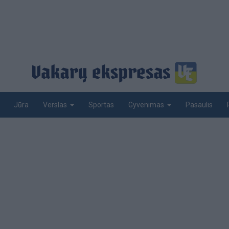
Jūra
Sportas
Pasaulis
Verslas
Gyvenimas