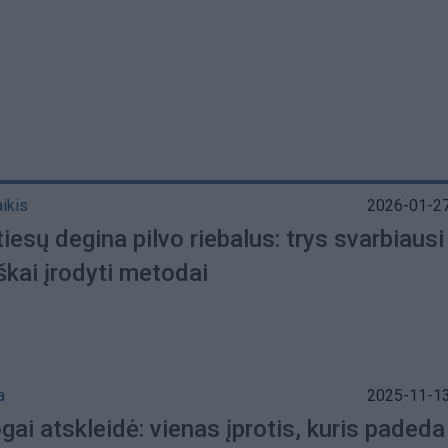
aikis
2026-01-27
tiesų degina pilvo riebalus: trys svarbiausi
škai įrodyti metodai
a
2025-11-13
gai atskleidė: vienas įprotis, kuris padeda