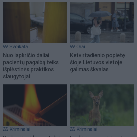
Sveikata
Orai
Nuo lapkričio daliai
Ketvirtadienio popietę
pacientų pagalbą teiks
šioje Lietuvos vietoje
išplėstinės praktikos
galimas škvalas
slaugytojai
Kriminalai
Kriminalai