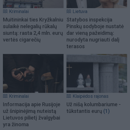
Kriminalai
Lietuva
Muitininkai ties Kryžkalniu
Statybos inspekcija
sulaikė nelegalių rūkalų
Pinskų sodyboje nustatė
siuntą: rasta 2,4 mln. eurų
dar vieną pažeidimą:
vertės cigarečių
nurodyta nugriauti dalį
terasos
Kriminalai
Klaipėdos rajonas
Informacija apie Rusijoje
Už nišą kolumbariume -
už šnipinėjimą nuteistą
tūkstantis eurų
(1)
Lietuvos pilietį žvalgybai
yra žinoma