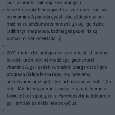
lašai paprastai kainuoja kiek brangiau.
Vis dėlto, mokėti brangiau tikrai verta, nes akių lašai
su vitaminu A padeda gydyti akių uždegimus bei
mažina su amžiumi atsirandančių akių ligų riziką
(atlikti tyrimai parodė, kad tai gali padėti riziką
sumažinti net ketvirtadaliu);
2011 metais Kolumbijos universitete atlikti tyrimai
parodė, kad sintetinė medžiaga, gaunama iš
vitamino A, gali padėti sumažinti Stargardtso ligos
progresą (ši liga lemia regėjimo netekimą
ankstyvame amžiuje). Tyrėjai buvo apdovanoti 1,25
mln. JAV dolerių premija, kad galėtų tęsti tyrimu ir
toliau ieškot sąsajų, kaip
vitaminas A
ir jo trūkumas
gali lemti akies tinklainės pokyčius;