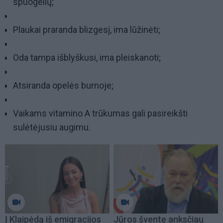
spuogelių;
Plaukai praranda blizgesį, ima lūžinėti;
Oda tampa išblyškusi, ima pleiskanoti;
Atsiranda opelės burnoje;
Vaikams vitamino A trūkumas gali pasireikšti
sulėtėjusiu augimu.
Į Klaipėdą iš emigracijos
Jūros šventę anksčiau