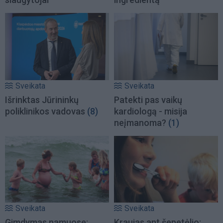
Sveikata
Sveikata
Išrinktas Jūrininkų
Patekti pas vaikų
poliklinikos vadovas
(8)
kardiologą - misija
neįmanoma?
(1)
Sveikata
Sveikata
Gimdymas namuose:
Kraujas ant šepetėlio: