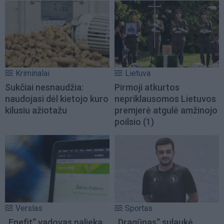
Kriminalai
Lietuva
Sukčiai nesnaudžia:
Pirmoji atkurtos
naudojasi dėl kietojo kuro
nepriklausomos Lietuvos
kilusiu ažiotažu
premjerė atgulė amžinojo
poilsio
(1)
Verslas
Sportas
„Enefit“ vadovas palieka
„Dragūnas“ sulaukė