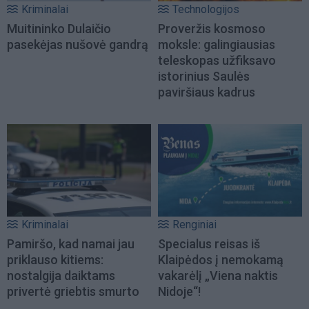
Kriminalai
Technologijos
Muitininko Dulaičio
Proveržis kosmoso
pasekėjas nušovė gandrą
moksle: galingiausias
teleskopas užfiksavo
istorinius Saulės
paviršiaus kadrus
Kriminalai
Renginiai
Pamiršo, kad namai jau
Specialus reisas iš
priklauso kitiems:
Klaipėdos į nemokamą
nostalgija daiktams
vakarėlį „Viena naktis
privertė griebtis smurto
Nidoje“!