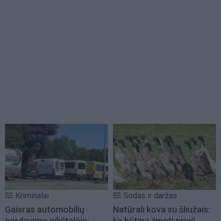
Kriminalai
Sodas ir daržas
Gaisras automobilių
Natūrali kova su šliužais:
pardavimo aikštelėje:
ką būtina žinoti prieš