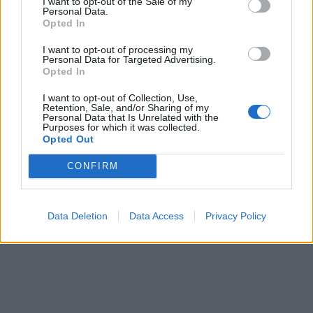
I want to opt-out of the Sale of my
Personal Data.
Opted In
I want to opt-out of processing my
Personal Data for Targeted Advertising.
Opted In
I want to opt-out of Collection, Use,
Retention, Sale, and/or Sharing of my
Personal Data that Is Unrelated with the
Purposes for which it was collected.
This site is protected by
Opted Out
Sutinku su
taisyklėmis
reCAPTCHA and the Google
Privacy Policy
and
Terms of
CONFIRM
Service
apply.
Data Deletion
Data Access
Privacy Policy