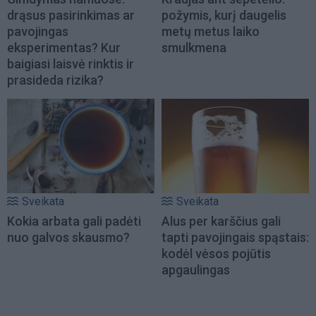
drąsus pasirinkimas ar
požymis, kurį daugelis
pavojingas
metų metus laiko
eksperimentas? Kur
smulkmena
baigiasi laisvė rinktis ir
prasideda rizika?
Sveikata
Sveikata
Kokia arbata gali padėti
Alus per karščius gali
nuo galvos skausmo?
tapti pavojingais spąstais:
kodėl vėsos pojūtis
apgaulingas