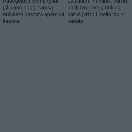
Padegėjas į kiemą tyliai
Laukinis ir naminis: stirna
įsliūkino naktį: tamsą
pakliuvo į žvejų tinklus,
nušvietė pastatą apėmusi
karvė įkrito į melioracinį
liepsna
kanalą
Load
More