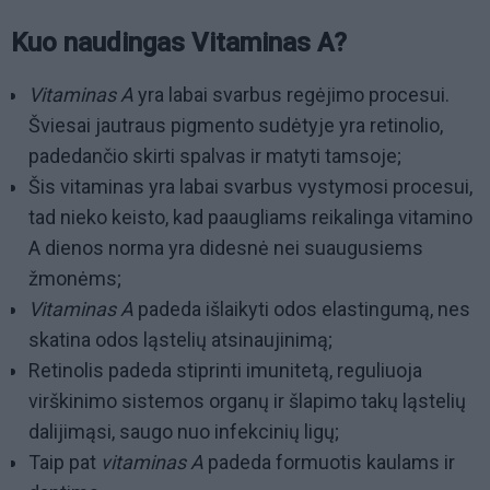
Kuo naudingas Vitaminas A?
Vitaminas A
yra labai svarbus regėjimo procesui.
Šviesai jautraus pigmento sudėtyje yra retinolio,
padedančio skirti spalvas ir matyti tamsoje;
Šis vitaminas yra labai svarbus vystymosi procesui,
tad nieko keisto, kad paaugliams reikalinga vitamino
A dienos norma yra didesnė nei suaugusiems
žmonėms;
Vitaminas A
padeda išlaikyti odos elastingumą, nes
skatina odos ląstelių atsinaujinimą;
Retinolis padeda stiprinti imunitetą, reguliuoja
virškinimo sistemos organų ir šlapimo takų ląstelių
dalijimąsi, saugo nuo infekcinių ligų;
Taip pat
vitaminas A
padeda formuotis kaulams ir