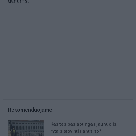
dantims.
Rekomenduojame
Kas tas paslaptingas jaunuolis,
rytais stovintis ant tilto?