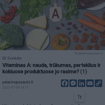
© patarimupasaulis.lt
Sveikata
Vitaminas A: nauda, trūkumas, perteklius ir
kokiuose produktuose jo rasime?
(1)
Facebook
Messenger
LinkedIn
Email
C
patarimupasaulis.lt
L
2023-07-09 14:11