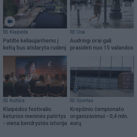
Klaipėda
Orai
Patiltė keliaujantiems į
Audringi orai gali
keltą bus atidaryta rudenį
prasidėti nuo 15 valandos
Kultūra
Sportas
Klaipėdos festivalis:
Krepšinio čempionato
keturios meninės patirtys
organizavimui - 0,4 mln.
- viena bendrystės istorija
eurų