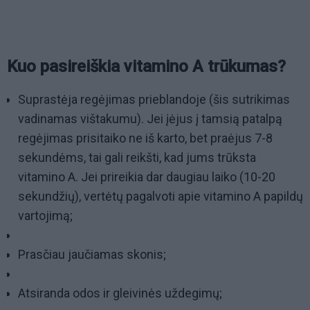
Kuo pasireiškia vitamino A trūkumas?
Suprastėja regėjimas prieblandoje (šis sutrikimas
vadinamas vištakumu). Jei įėjus į tamsią patalpą
regėjimas prisitaiko ne iš karto, bet praėjus 7-8
sekundėms, tai gali reikšti, kad jums trūksta
vitamino A. Jei prireikia dar daugiau laiko (10-20
sekundžių), vertėtų pagalvoti apie vitamino A papildų
vartojimą;
Prasčiau jaučiamas skonis;
Atsiranda odos ir gleivinės uždegimų;