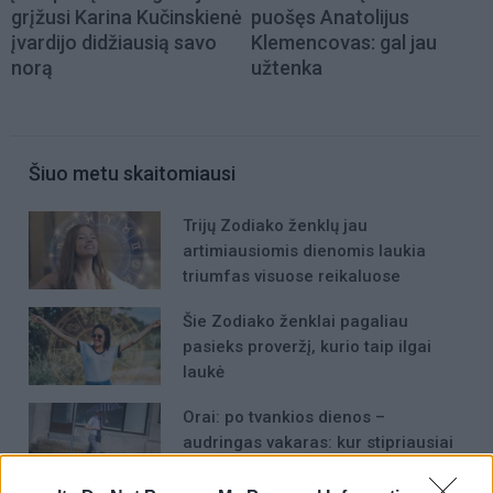
grįžusi Karina Kučinskienė
puošęs Anatolijus
įvardijo didžiausią savo
Klemencovas: gal jau
norą
užtenka
Šiuo metu skaitomiausi
Trijų Zodiako ženklų jau
artimiausiomis dienomis laukia
triumfas visuose reikaluose
Šie Zodiako ženklai pagaliau
pasieks proveržį, kurio taip ilgai
laukė
Orai: po tvankios dienos –
audringas vakaras: kur stipriausiai
lis ir griaudės?