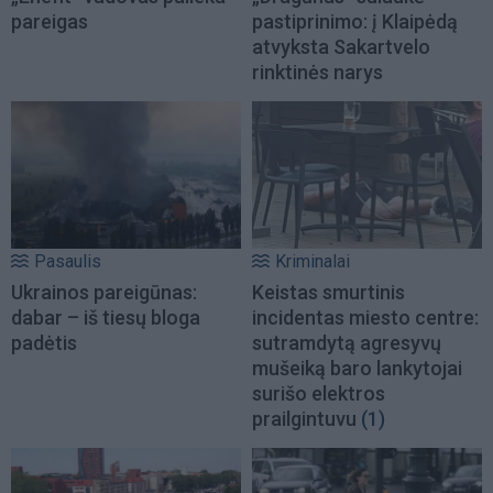
pareigas
pastiprinimo: į Klaipėdą
atvyksta Sakartvelo
rinktinės narys
Pasaulis
Kriminalai
Ukrainos pareigūnas:
Keistas smurtinis
dabar – iš tiesų bloga
incidentas miesto centre:
padėtis
sutramdytą agresyvų
mušeiką baro lankytojai
surišo elektros
prailgintuvu
(1)