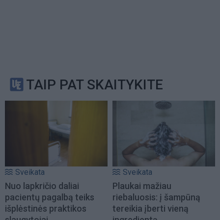
TAIP PAT SKAITYKITE
Sveikata
Sveikata
Nuo lapkričio daliai
Plaukai mažiau
pacientų pagalbą teiks
riebaluosis: į šampūną
išplėstinės praktikos
tereikia įberti vieną
slaugytojai
ingredientą