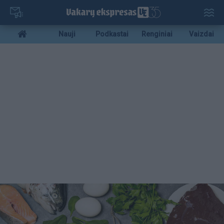
Pereiti
į
pagrindinį
Mobile
Nauji
Podkastai
Renginiai
Vaizdai
turinį
menu
bottom