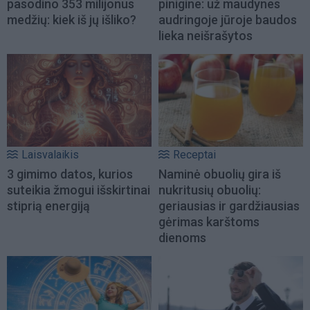
pasodino 353 milijonus
pinigine: už maudynes
medžių: kiek iš jų išliko?
audringoje jūroje baudos
lieka neišrašytos
Laisvalaikis
Receptai
3 gimimo datos, kurios
Naminė obuolių gira iš
suteikia žmogui išskirtinai
nukritusių obuolių:
stiprią energiją
geriausias ir gardžiausias
gėrimas karštoms
dienoms