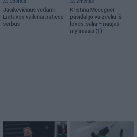
Sportas
Žmonės
Jasikevičiaus vedami
Kristina Meseguer
Lietuvos vaikinai patiesė
pasidalijo vaizdeliu iš
serbus
lovos: šalia – naujas
mylimasis
(1)