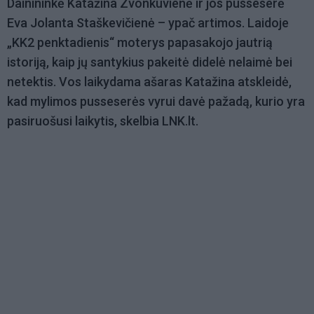
Dainininkė Katažina Zvonkuvienė ir jos pusseserė
Eva Jolanta Staškevičienė – ypač artimos. Laidoje
„KK2 penktadienis“ moterys papasakojo jautrią
istoriją, kaip jų santykius pakeitė didelė nelaimė bei
netektis. Vos laikydama ašaras Katažina atskleidė,
kad mylimos pusseserės vyrui davė pažadą, kurio yra
pasiruošusi laikytis, skelbia LNK.lt.