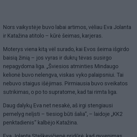
Nors vaikystėje buvo labai artimos, vėliau Eva Jolanta
ir Katažina atitolo – kūrė šeimas, karjeras.
Moterys viena kitą vėl surado, kai Evos šeima išgirdo
baisią žinią – jos vyras ir dukrų tėvas susirgo
nepagydoma liga. „Šviesios atminties Mindaugo
kelionė buvo nelengva, viskas vyko palaipsniui. Tai
nebuvo staigus išėjimas. Pirmiausia buvo sveikatos
sutrikimas, o po to supratome, kad tai rimta liga.
Daug dalykų Eva net nesakė, aš irgi stengiausi
pernelyg nelįsti – tiesiog būti šalia“, – laidoje „KK2
penktadienis“ kalbėjo Katažina.
Eva Jolanta Staškevičienė pridūrė, kad gyvenimas