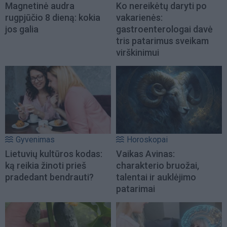
Magnetinė audra
Ko nereikėtų daryti po
rugpjūčio 8 dieną: kokia
vakarienės:
jos galia
gastroenterologai davė
tris patarimus sveikam
virškinimui
Gyvenimas
Horoskopai
Lietuvių kultūros kodas:
Vaikas Avinas:
ką reikia žinoti prieš
charakterio bruožai,
pradedant bendrauti?
talentai ir auklėjimo
patarimai