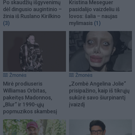
Po skaudžių išgyvenimų
Kristina Meseguer
dėl dingusio augintinio –
pasidalijo vaizdeliu iš
žinia iš Ruslano Kirilkino
lovos: šalia – naujas
(3)
mylimasis
(1)
Žmonės
Žmonės
Mirė prodiuseris
„Zombė Angelina Jolie“
Williamas Orbitas,
prisipažino, kaip iš tikrųjų
pakeitęs Madonnos,
sukūrė savo šiurpinantį
„Blur“ ir 1990-ųjų
įvaizdį
popmuzikos skambesį