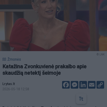
© LNK
Žmonės
Katažina Zvonkuvienė prakalbo apie
skaudžią netektį šeimoje
Facebook
Messenger
LinkedIn
Email
C
Lrytas.lt
L
2026-05-18 12:58