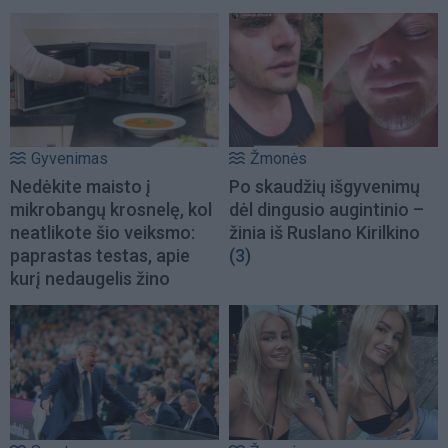
Gyvenimas
Žmonės
Nedėkite maisto į
Po skaudžių išgyvenimų
mikrobangų krosnelę, kol
dėl dingusio augintinio –
neatlikote šio veiksmo:
žinia iš Ruslano Kirilkino
paprastas testas, apie
(3)
kurį nedaugelis žino