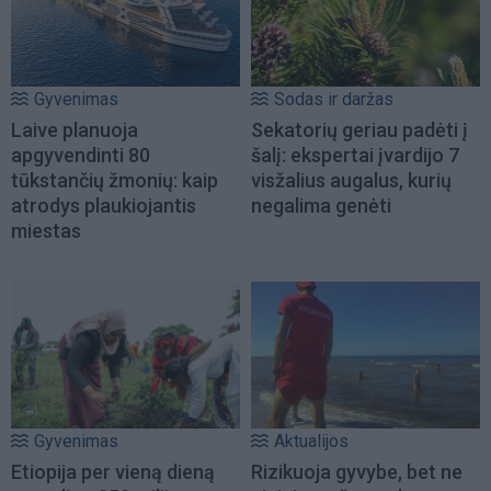
Gyvenimas
Sodas ir daržas
Laive planuoja
Sekatorių geriau padėti į
apgyvendinti 80
šalį: ekspertai įvardijo 7
tūkstančių žmonių: kaip
visžalius augalus, kurių
atrodys plaukiojantis
negalima genėti
miestas
Gyvenimas
Aktualijos
Etiopija per vieną dieną
Rizikuoja gyvybe, bet ne