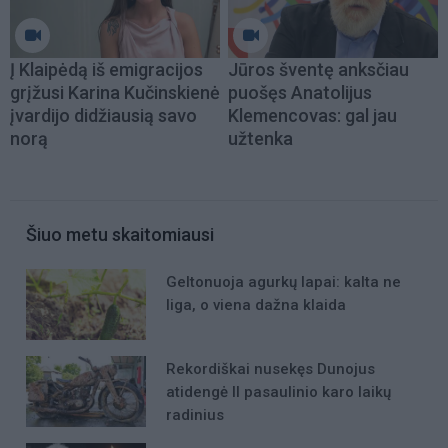
Į Klaipėdą iš emigracijos
Jūros šventę anksčiau
grįžusi Karina Kučinskienė
puošęs Anatolijus
įvardijo didžiausią savo
Klemencovas: gal jau
norą
užtenka
Šiuo metu skaitomiausi
Geltonuoja agurkų lapai: kalta ne
liga, o viena dažna klaida
Rekordiškai nusekęs Dunojus
atidengė II pasaulinio karo laikų
radinius