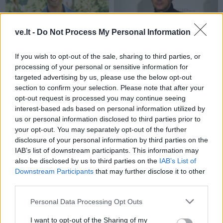
ve.lt -
Do Not Process My Personal Information
Žmonės
Žmonės
If you wish to opt-out of the sale, sharing to third parties, or
Vaidas Baumila: „Aš
Mirė filmų „Pano
processing of your personal or sensitive information for
nebijau santykių
labirintas“ ir „Maras“
targeted advertising by us, please use the below opt-out
nuobodumo"
(3)
žvaigždė
section to confirm your selection. Please note that after your
opt-out request is processed you may continue seeing
interest-based ads based on personal information utilized by
us or personal information disclosed to third parties prior to
your opt-out. You may separately opt-out of the further
disclosure of your personal information by third parties on the
IAB’s list of downstream participants. This information may
also be disclosed by us to third parties on the
IAB’s List of
Žmonės
Žmonės
Downstream Participants
that may further disclose it to other
third parties.
Živilė Pinskuvienė įsileido
Ruslanas Kirilkinas
į savo namus: parodė,
apsipylė ašaromis –
Personal Data Processing Opt Outs
kaip ankstų rytą lepina
Šventojoje dingo mylimas
vyrą Joną
augintinis: „Tikiu, kad
I want to opt-out of the Sharing of my