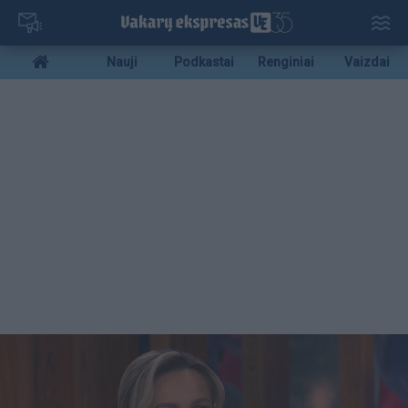
Pereiti
į
pagrindinį
Mobile
Nauji
Podkastai
Renginiai
Vaizdai
turinį
menu
bottom