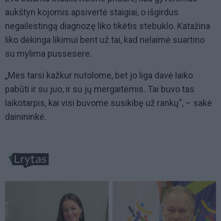
aukštyn kojomis apsivertė staigiai, o išgirdus
negailestingą diagnozę liko tikėtis stebuklo. Katažina
liko dėkinga likimui bent už tai, kad nelaimė suartino
su mylima pussesere.
„Mes tarsi kažkur nutolome, bet jo liga davė laiko
pabūti ir su juo, ir su jų mergaitėmis. Tai buvo tas
laikotarpis, kai visi buvome susikibę už rankų“, – sakė
dainininkė.