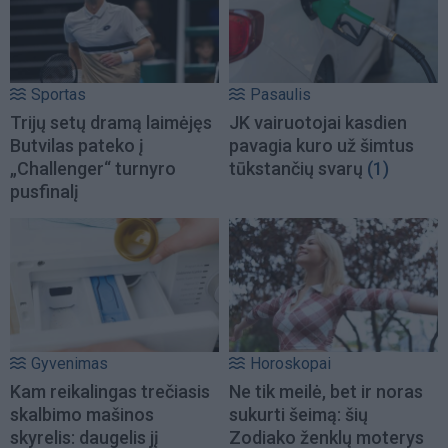
Sportas
Pasaulis
Trijų setų dramą laimėjęs
JK vairuotojai kasdien
Butvilas pateko į
pavagia kuro už šimtus
„Challenger“ turnyro
tūkstančių svarų
(1)
pusfinalį
Gyvenimas
Horoskopai
Kam reikalingas trečiasis
Ne tik meilė, bet ir noras
skalbimo mašinos
sukurti šeimą: šių
skyrelis: daugelis jį
Zodiako ženklų moterys