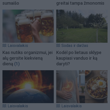
sumaišo
greitai tampa žmonomis
Laisvalaikis
Sodas ir daržas
Kas nutiks organizmui, jei
Kodėl po lietaus sklype
alų gersite kiekvieną
kaupiasi vanduo ir ką
dieną
(1)
daryti?
Laisvalaikis
Laisvalaikis