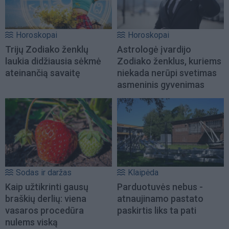
Horoskopai
Horoskopai
Trijų Zodiako ženklų
Astrologė įvardijo
laukia didžiausia sėkmė
Zodiako ženklus, kuriems
ateinančią savaitę
niekada nerūpi svetimas
asmeninis gyvenimas
Sodas ir daržas
Klaipėda
Kaip užtikrinti gausų
Parduotuvės nebus -
braškių derlių: viena
atnaujinamo pastato
vasaros procedūra
paskirtis liks ta pati
nulems viską