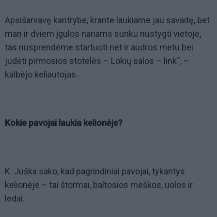
Apsišarvavę kantrybe, krante laukiame jau savaitę, bet
man ir dviem įgulos nariams sunku nustygti vietoje,
tas nusprendėme startuoti net ir audros metu bei
judėti pirmosios stotelės – Lokių salos – link“, –
kalbėjo keliautojas.
Kokie pavojai laukia kelionėje?
K. Juška sako, kad pagrindiniai pavojai, tykantys
kelionėje – tai štormai, baltosios meškos, uolos ir
ledai.