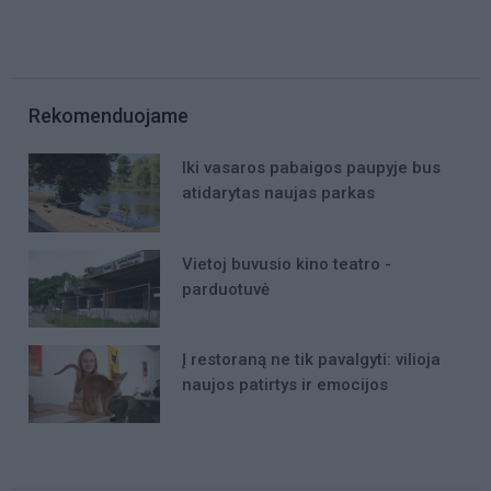
Rekomenduojame
Iki vasaros pabaigos paupyje bus
atidarytas naujas parkas
Vietoj buvusio kino teatro -
parduotuvė
Į restoraną ne tik pavalgyti: vilioja
naujos patirtys ir emocijos