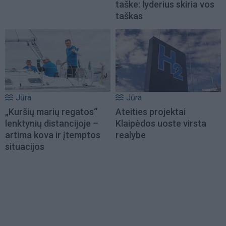
taške: lyderius skiria vos
taškas
Jūra
Jūra
„Kuršių marių regatos“
Ateities projektai
lenktynių distancijoje –
Klaipėdos uoste virsta
artima kova ir įtemptos
realybe
situacijos