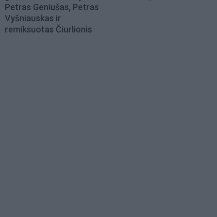
Petras Geniušas, Petras
Vyšniauskas ir
remiksuotas Čiurlionis
Load
More