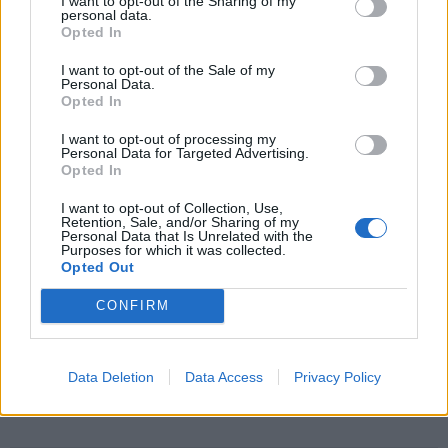
I want to opt-out of the Sharing of my
užtenka
personal data.
Opted In
I want to opt-out of the Sale of my
Personal Data.
Opted In
Šiuo metu skaitomiausi
I want to opt-out of processing my
Personal Data for Targeted Advertising.
Šie Zodiako ženklai pagaliau
Opted In
pasieks proveržį, kurio taip ilgai
laukė
I want to opt-out of Collection, Use,
Retention, Sale, and/or Sharing of my
Personal Data that Is Unrelated with the
Dienos horoskopas 12 Zodiako
Purposes for which it was collected.
ženklų: svarbu neperžengti savo
Opted Out
galimybių ribos
CONFIRM
Dingo ne tik banko kortelė: ištuštėjo
ir banko sąskaita
Data Deletion
Data Access
Privacy Policy