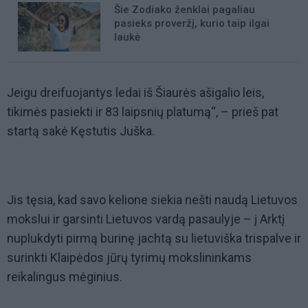
Šie Zodiako ženklai pagaliau
pasieks proveržį, kurio taip ilgai
laukė
Jeigu dreifuojantys ledai iš Šiaurės ašigalio leis,
tikimės pasiekti ir 83 laipsnių platumą“, – prieš pat
startą sakė Kęstutis Juška.
Jis tęsia, kad savo kelione siekia nešti naudą Lietuvos
mokslui ir garsinti Lietuvos vardą pasaulyje – į Arktį
nuplukdyti pirmą burinę jachtą su lietuviška trispalve ir
surinkti Klaipėdos jūrų tyrimų mokslininkams
reikalingus mėginius.