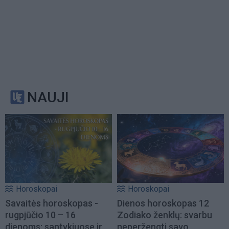
NAUJI
Horoskopai
Horoskopai
Savaitės horoskopas -
Dienos horoskopas 12
rugpjūčio 10 – 16
Zodiako ženklų: svarbu
dienoms: santykiuose ir
neperžengti savo