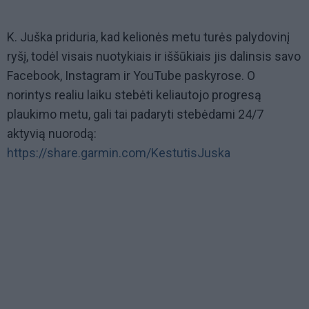
K. Juška priduria, kad kelionės metu turės palydovinį
ryšį, todėl visais nuotykiais ir iššūkiais jis dalinsis savo
Facebook, Instagram ir YouTube paskyrose. O
norintys realiu laiku stebėti keliautojo progresą
plaukimo metu, gali tai padaryti stebėdami 24/7
aktyvią nuorodą:
https://share.garmin.com/KestutisJuska