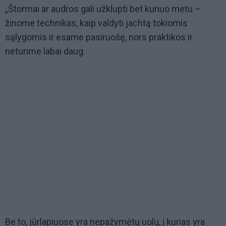
„Štormai ar audros gali užklupti bet kuriuo metu –
žinome technikas, kaip valdyti jachtą tokiomis
sąlygomis ir esame pasiruošę, nors praktikos ir
neturime labai daug.
Be to, jūrlapiuose yra nepažymėtų uolų, į kurias yra