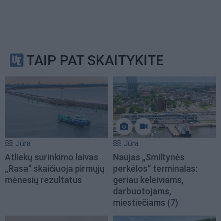
TAIP PAT SKAITYKITE
Jūra
Jūra
Atliekų surinkimo laivas
Naujas „Smiltynės
„Rasa“ skaičiuoja pirmųjų
perkėlos“ terminalas:
mėnesių rezultatus
geriau keleiviams,
darbuotojams,
miestiečiams
(7)