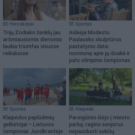
Horoskopai
Sportas
Trijų Zodiako ženklų jau
Aiškėja Modesto
artimiausiomis dienomis
Paulausko skulptūros
laukia triumfas visuose
pastatymo data:
reikaluose
nuomonę apie ją išsakė ir
pats olimpinis čempionas
Sportas
Klaipėda
Klaipėdos paplūdimių
Pareigūnės išėjo į miesto
gelbėtojai – Lietuvos
parką: ragino senjorus
čempionai: Juodkrantėje
nepasiduoti sukčių