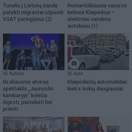
Tuneliu į Lietuvą bandę
Romantiškiausia vasaros
patekti migrantai užpuolė
kelionė Klaipėdoje –
VSAT pareigūnus
(2)
elektriniu vandens
autobusu
(1)
Kultūra
Auto
Iki skausmo atviras
Klaipėdiečių automobiliai:
spektaklis „Jaunuolio
kiek ir kokių daugiausiai
kambaryje“ kviečia
išgirsti, pastebėti bei
priimti