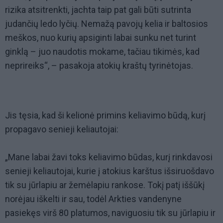
rizika atsitrenkti, jachta taip pat gali būti sutrinta
judančių ledo lyčių. Nemažą pavojų kelia ir baltosios
meškos, nuo kurių apsiginti labai sunku net turint
ginklą – juo naudotis mokame, tačiau tikimės, kad
neprireiks“, – pasakoja atokių kraštų tyrinėtojas.
Jis tęsia, kad ši kelionė primins keliavimo būdą, kurį
propagavo senieji keliautojai:
„Mane labai žavi toks keliavimo būdas, kurį rinkdavosi
senieji keliautojai, kurie į atokius karštus išsiruošdavo
tik su jūrlapiu ar žemėlapiu rankose. Tokį patį iššūkį
norėjau iškelti ir sau, todėl Arkties vandenyne
pasiekęs virš 80 platumos, naviguosiu tik su jūrlapiu ir