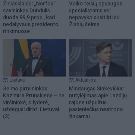
Žiniasklaida: „Norfos“
Vaiko teisių apsaugos
savininkas Dundulis
specialistams vėl
duoda 99,9 proc., kad
nepavyko susitikti su
nedalyvaus prezidento
Žlabių šeima
rinkimuose
Lietuva
Aktualijos
Seimo pirmininkas:
Mindaugas Sinkevičius:
Kazimira Prunskienė – ne
nutylėjimas apie Lazdijų
viršininkė, o lyderė,
rajone užpultus
uždegusi dirbti Lietuvai
pasieniečius neatrodo
(2)
tinkamai