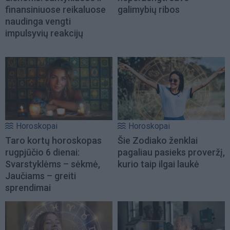
finansiniuose reikaluose
galimybių ribos
naudinga vengti
impulsyvių reakcijų
Horoskopai
Horoskopai
Taro kortų horoskopas
Šie Zodiako ženklai
rugpjūčio 6 dienai:
pagaliau pasieks proveržį,
Svarstyklėms – sėkmė,
kurio taip ilgai laukė
Jaučiams – greiti
sprendimai