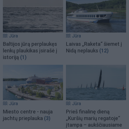
Jūra
Jūra
Baltijos jūrą perplaukęs
Laivas „Raketa“ šiemet į
lenkų plaukikas įsirašė į
Nidą neplauks
(12)
istoriją
(1)
Jūra
Jūra
Miesto centre - nauja
Prieš finalinę dieną
jachtų prieplauka
(3)
„Kuršių marių regatoje“
įtampa – aukščiausiame