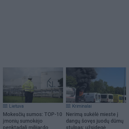
Lietuva
Kriminalai
Mokesčių sumos: TOP-10
Nerimą sukėlė mieste į
įmonių sumokėjo
dangų šovęs juodų dūmų
penktadalį milijardo
stulpas: užsidegė