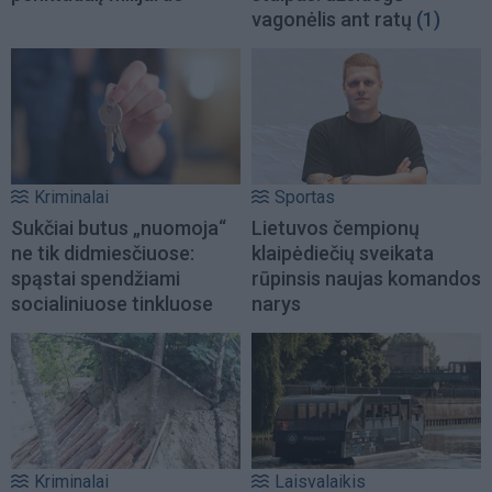
vagonėlis ant ratų
(1)
Kriminalai
Sportas
Sukčiai butus „nuomoja“
Lietuvos čempionų
ne tik didmiesčiuose:
klaipėdiečių sveikata
spąstai spendžiami
rūpinsis naujas komandos
socialiniuose tinkluose
narys
Kriminalai
Laisvalaikis