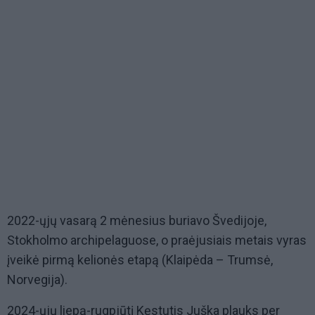
2022-ųjų vasarą 2 mėnesius buriavo Švedijoje,
Stokholmo archipelaguose, o praėjusiais metais vyras
įveikė pirmą kelionės etapą (Klaipėda – Trumsė,
Norvegija).
2024-ųjų liepą-rugpjūtį Kęstutis Juška plauks per