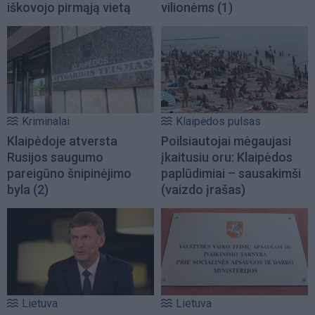
iškovojo pirmąją vietą
vilionėms
(1)
Kriminalai
Klaipėdos pulsas
Klaipėdoje atversta
Poilsiautojai mėgaujasi
Rusijos saugumo
įkaitusiu oru: Klaipėdos
pareigūno šnipinėjimo
paplūdimiai – sausakimši
byla
(2)
(vaizdo įrašas)
Lietuva
Lietuva