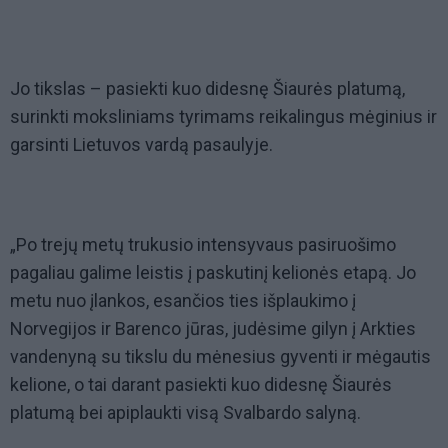
Jo tikslas – pasiekti kuo didesnę Šiaurės platumą,
surinkti moksliniams tyrimams reikalingus mėginius ir
garsinti Lietuvos vardą pasaulyje.
„Po trejų metų trukusio intensyvaus pasiruošimo
pagaliau galime leistis į paskutinį kelionės etapą. Jo
metu nuo įlankos, esančios ties išplaukimo į
Norvegijos ir Barenco jūras, judėsime gilyn į Arkties
vandenyną su tikslu du mėnesius gyventi ir mėgautis
kelione, o tai darant pasiekti kuo didesnę Šiaurės
platumą bei apiplaukti visą Svalbardo salyną.