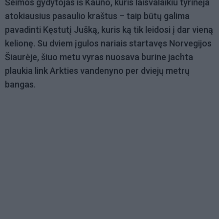
Šeimos gydytojas iš Kauno, kuris laisvalaikiu tyrinėja
atokiausius pasaulio kraštus – taip būtų galima
pavadinti Kęstutį Jušką, kuris ką tik leidosi į dar vieną
kelionę. Su dviem įgulos nariais startavęs Norvegijos
Šiaurėje, šiuo metu vyras nuosava burine jachta
plaukia link Arkties vandenyno per dviejų metrų
bangas.