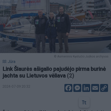
© Asmeninis Kęstučio Juškos archyvas
Jūra
Link Šiaurės ašigalio pajudėjo pirma burinė
jachta su Lietuvos vėliava
(2)
Facebook
Messenger
LinkedIn
Email
C
2024-07-09 20:32
L