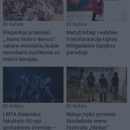
Kultūra
Kultūra
Klaipėdoje prasidėjo
Matyti kitaip: realybės
„Jauno teatro dienos“:
transformacija Ugnės
vakare miestiečių laukia
Mitigailaitės tapybos
nemokami susitikimai su
parodoje
teatro kūrėjais
Kultūra
Kultūra
LMTA Klaipėdos
Nidoje įvyko pirmasis
fakulteto 55-ojo
šiuolaikinio meno
gimtadienio šventėje –
festivalis „Medus“