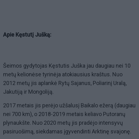
Apie Kęstutį Jušką:
Šeimos gydytojas Kęstutis Juška jau daugiau nei 10
metų kelionėse tyrinėja atokiausius kraštus. Nuo
2012 metų jis aplankė Rytų Sajanus, Poliarinį Uralą,
Jakutiją ir Mongoliją.
2017 metais jis perėjo užšalusį Baikalo ežerą (daugiau
nei 700 km), o 2018-2019 metais keliavo Putoranų
plynaukšte. Nuo 2020 metų jis pradėjo intensyvų
pasiruošimą, siekdamas įgyvendinti Arktinę svajonę.