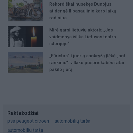
Rekordiškai nusekęs Dunojus
atidengė II pasaulinio karo laikų
radinius
Mirė garsi lietuvių aktorė: „Jos
vaidmenys išliks Lietuvos teatro
istorijoje“
„Fūristas“ į judrią sankryžą įlėkė „ant
rankinio“: vilkiko puspriekabės ratai
pakilo į orą
Raktažodžiai
psa peugeot citroen
automobilių tarša
automobilių tarša