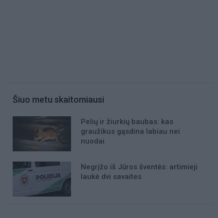
Šiuo metu skaitomiausi
Pelių ir žiurkių baubas: kas
graužikus gąsdina labiau nei
nuodai
Negrįžo iš Jūros šventės: artimieji
laukė dvi savaites