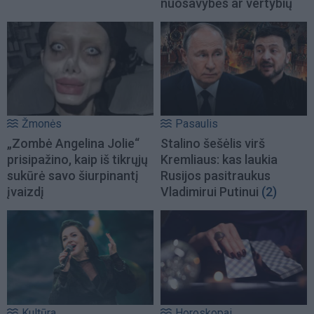
nuosavybės ar vertybių
Žmonės
Pasaulis
„Zombė Angelina Jolie“
Stalino šešėlis virš
prisipažino, kaip iš tikrųjų
Kremliaus: kas laukia
sukūrė savo šiurpinantį
Rusijos pasitraukus
įvaizdį
Vladimirui Putinui
(2)
Kultūra
Horoskopai