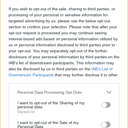
If you wish to opt-out of the sale, sharing to third parties, or
Auto
Auto
processing of your personal or sensitive information for
Primena, ką būtina žinoti
Kinijos gamintojai veržiasi
targeted advertising by us, please use the below opt-out
važiuojant
į Lietuvos rinką: egzotika
section to confirm your selection. Please note that after your
remontuojamais kelių
tampa rimta konkurencija
opt-out request is processed you may continue seeing
ruožais
interest-based ads based on personal information utilized by
us or personal information disclosed to third parties prior to
your opt-out. You may separately opt-out of the further
disclosure of your personal information by third parties on the
IAB’s list of downstream participants. This information may
also be disclosed by us to third parties on the
IAB’s List of
Downstream Participants
that may further disclose it to other
third parties.
Auto
Auto
Personal Data Processing Opt Outs
Pensijų pinigai -
„Mercedes Sprinter“ virto
naudotiems
prabangiais namais ant
I want to opt-out of the Sharing of my
personal data.
automobiliams
(1)
ratų: pristatytas
Opted In
aukščiausios klasės
kemperis (nuotraukos)
I want to opt-out of the Sale of my
Personal Data.