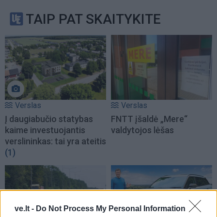
TAIP PAT SKAITYKITE
Verslas
Verslas
Į daugiabučio statybas
FNTT įšaldė „Mere“
kaime investuojantis
valdytojos lėšas
verslininkas: tai yra ateitis
(1)
ve.lt -
Do Not Process My Personal Information