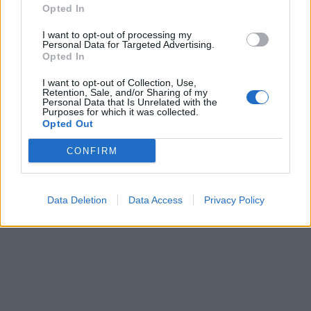
Opted In
I want to opt-out of processing my
Personal Data for Targeted Advertising.
Opted In
I want to opt-out of Collection, Use,
Retention, Sale, and/or Sharing of my
Personal Data that Is Unrelated with the
Technologijos
Verslas
Purposes for which it was collected.
Opted Out
Proveržis kosmoso
„Enefit“ vadovas palieka
moksle: galingiausias
pareigas
CONFIRM
teleskopas užfiksavo
istorinius Saulės
paviršiaus kadrus
Data Deletion
Data Access
Privacy Policy