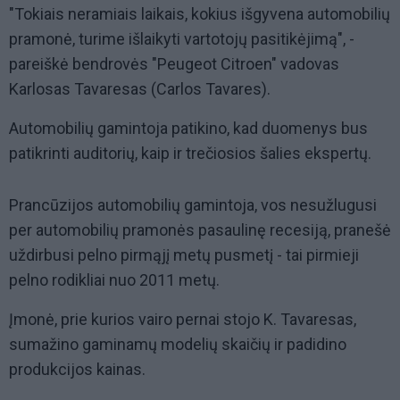
"Tokiais neramiais laikais, kokius išgyvena automobilių
pramonė, turime išlaikyti vartotojų pasitikėjimą", -
pareiškė bendrovės "Peugeot Citroen" vadovas
Karlosas Tavaresas (Carlos Tavares).
Automobilių gamintoja patikino, kad duomenys bus
patikrinti auditorių, kaip ir trečiosios šalies ekspertų.
Prancūzijos automobilių gamintoja, vos nesužlugusi
per automobilių pramonės pasaulinę recesiją, pranešė
uždirbusi pelno pirmąjį metų pusmetį - tai pirmieji
pelno rodikliai nuo 2011 metų.
Įmonė, prie kurios vairo pernai stojo K. Tavaresas,
sumažino gaminamų modelių skaičių ir padidino
produkcijos kainas.