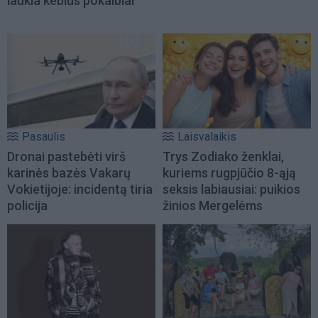
laukia keblūs pokalbiai
Pasaulis
Laisvalaikis
Dronai pastebėti virš
Trys Zodiako ženklai,
karinės bazės Vakarų
kuriems rugpjūčio 8-ąją
Vokietijoje: incidentą tiria
seksis labiausiai: puikios
policija
žinios Mergelėms