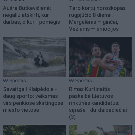
Aušra Butkevičienė:
Taro kortų horoskopas
negaliu atskirti, kur -
rugpjūčio 8 dienai:
darbas, o kur - pomėgis
Mergelėms — ginčai,
Vėžiams — emocijos
Sportas
Sportas
Savaitgalį Klaipėdoje -
Rimas Kurtinaitis
daug sporto: veiksmas
paskelbė Lietuvos
virs penkiose skirtingose
rinktinės kandidatus:
miesto vietose
sąraše - du klaipėdiečiai
(3)