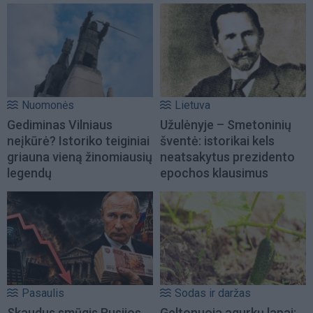
Nuomonės
Lietuva
Gediminas Vilniaus
Užulėnyje – Smetoninių
neįkūrė? Istoriko teiginiai
šventė: istorikai kels
griauna vieną žinomiausių
neatsakytus prezidento
legendų
epochos klausimus
Pasaulis
Sodas ir daržas
Skaudus smūgis Rusijos
Geltonuoja agurkų lapai: