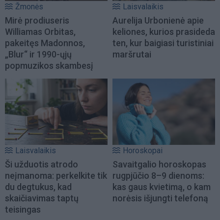
Žmonės
Laisvalaikis
Mirė prodiuseris
Aurelija Urbonienė apie
Williamas Orbitas,
keliones, kurios prasideda
pakeitęs Madonnos,
ten, kur baigiasi turistiniai
„Blur“ ir 1990-ųjų
maršrutai
popmuzikos skambesį
Laisvalaikis
Horoskopai
Ši užduotis atrodo
Savaitgalio horoskopas
neįmanoma: perkelkite tik
rugpjūčio 8–9 dienoms:
du degtukus, kad
kas gaus kvietimą, o kam
skaičiavimas taptų
norėsis išjungti telefoną
teisingas