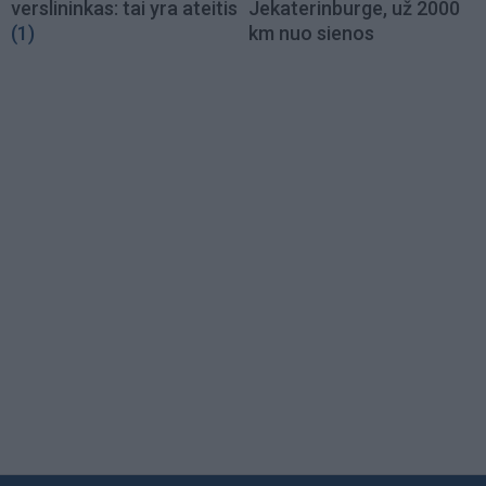
verslininkas: tai yra ateitis
Jekaterinburge, už 2000
(1)
km nuo sienos
Load
More