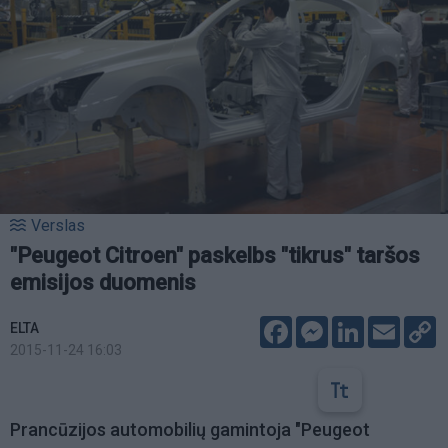
Verslas
"Peugeot Citroen" paskelbs "tikrus" taršos
emisijos duomenis
Facebook
Messenger
LinkedIn
Email
C
ELTA
L
2015-11-24 16:03
Prancūzijos automobilių gamintoja "Peugeot