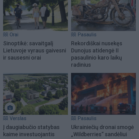
Orai
Pasaulis
Sinoptikė: savaitgalį
Rekordiškai nusekęs
Lietuvoje vyraus gaivesni
Dunojus atidengė II
ir sausesni orai
pasaulinio karo laikų
radinius
Verslas
Pasaulis
Į daugiabučio statybas
Ukrainiečių dronai smogė
kaime investuojantis
„Wildberries“ sandėliui