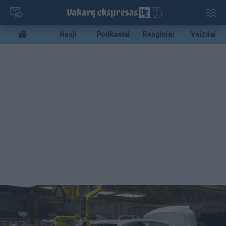
Pereiti
į
pagrindinį
Mobile
Nauji
Podkastai
Renginiai
Vaizdai
turinį
menu
bottom