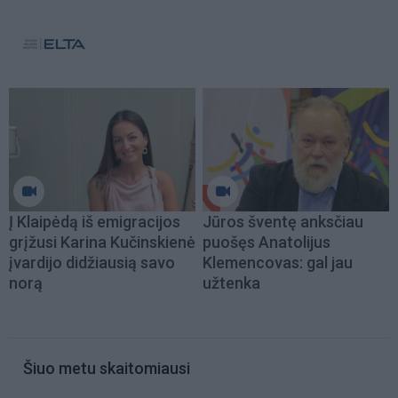
Į Klaipėdą iš emigracijos
Jūros šventę anksčiau
grįžusi Karina Kučinskienė
puošęs Anatolijus
įvardijo didžiausią savo
Klemencovas: gal jau
norą
užtenka
Šiuo metu skaitomiausi