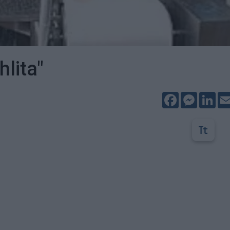
hlita"
Facebook
Messeng
Lin