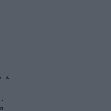
, tik
 -
us.