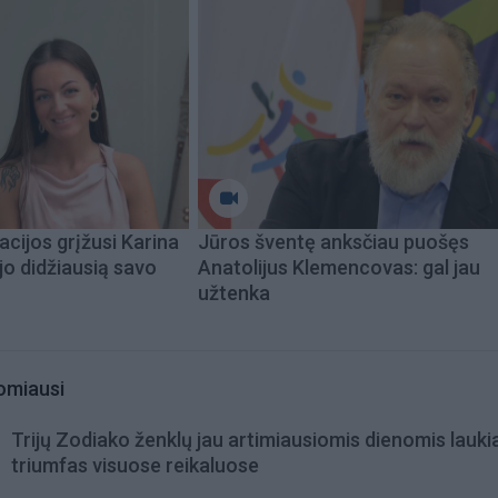
acijos grįžusi Karina
Jūros šventę anksčiau puošęs
jo didžiausią savo
Anatolijus Klemencovas: gal jau
užtenka
omiausi
Trijų Zodiako ženklų jau artimiausiomis dienomis lauki
triumfas visuose reikaluose