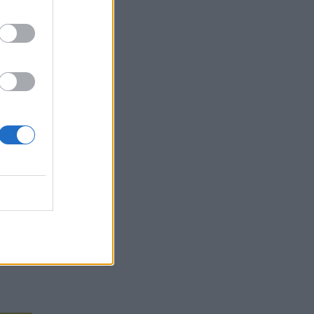
os
alis.