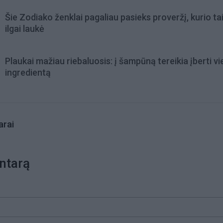
Šie Zodiako ženklai pagaliau pasieks proveržį, kurio ta
ilgai laukė
Plaukai mažiau riebaluosis: į šampūną tereikia įberti v
ingredientą
rai
ntarą