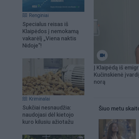
Renginiai
Specialus reisas iš
Klaipėdos į nemokamą
vakarėlį „Viena naktis
Nidoje“!
Į Klaipėdą iš emigr
Kučinskienė įvardi
norą
Kriminalai
Sukčiai nesnaudžia:
Šiuo metu skait
naudojasi dėl kietojo
kuro kilusiu ažiotažu