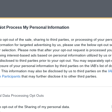
pavadinimas buvo "Laivitės žuvis". Pasak bendrovės dire
Not Process My Personal Information
ės, pavadinimą praėjusiais metais nuspręsta pakeisti todė
radarbiauti su ES šalimis, kurioms lietuviška rašyba pas
to opt-out of the sale, sharing to third parties, or processing of your per
formation for targeted advertising by us, please use the below opt-out s
r selection. Please note that after your opt-out request is processed y
eing interest-based ads based on personal information utilized by us or
disclosed to third parties prior to your opt-out. You may separately opt-
losure of your personal information by third parties on the IAB’s list of
. This information may also be disclosed by us to third parties on the
IA
 šiuo metu dirba apie 60 žmonių, gamina filė, šaldo, glazūruo
Participants
that may further disclose it to other third parties.
ėliuoja įvairių rūšių žuvis. Aukšto našumo technologinė įra
 bei kitose ES šalyse, suteikia galimybę išdoroti ir užšal
 100 tonų žuvų per parą, sūdyti apie 7 tonas ir išrūkyti api
l Data Processing Opt Outs
ą. Šaldytuvuose telpa apie 600 tonų žuvies produkcijos.
o opt-out of the Sharing of my personal data.