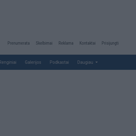
Desktop
Prenumerata
Skelbimai
Reklama
Kontaktai
Prisijungti
menu
top
Renginiai
Galerijos
Podkastai
Daugiau