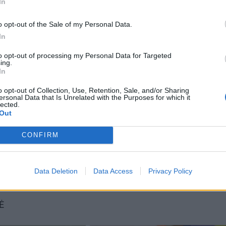
In
o opt-out of the Sale of my Personal Data.
ai prieš šventes - Kalėdas, Naujuosius metus, kai sūdyt
In
džiausia. Dabar darome menkės filė, ją užšaldome,
to opt-out of processing my Personal Data for Targeted
ing.
kė L. Drungilienė.
In
o opt-out of Collection, Use, Retention, Sale, and/or Sharing
ersonal Data that Is Unrelated with the Purposes for which it
lected.
Out
onės produkcijos iškeliauja į įvairias užsienio, ypač ES, š
ų bei strimelių eksportuojama į Baltarusiją bei Ukrainą.
CONFIRM
 sertifikuota ir Rusijoje.
Data Deletion
Data Access
Privacy Policy
Ė