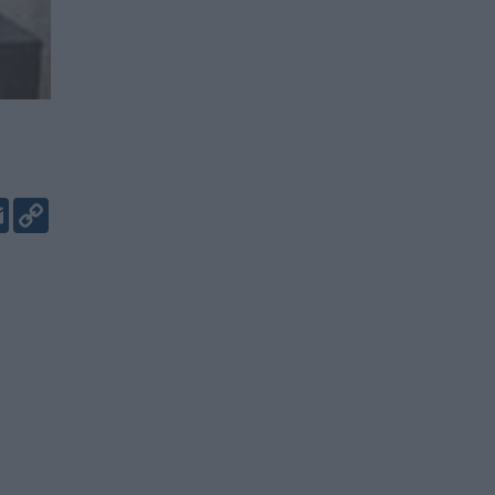
er
kedIn
Email
Copy
Link