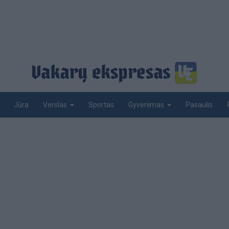
Jūra
Sportas
Pasaulis
Verslas
Gyvenimas