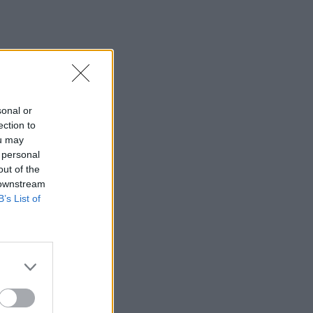
ktorės
l, kad
irodė
sonal or
ection to
ou may
 personal
out of the
 downstream
B’s List of
ja,
nga,
dyti
e 2,5