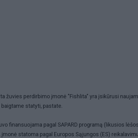
ta žuvies perdirbimo įmonė "Fishlita" yra įsikūrusi naujame
 baigtame statyti, pastate.
buvo finansuojama pagal SAPARD programą (likusios lėšos
), įmonė statoma pagal Europos Sąjungos (ES) reikalavim