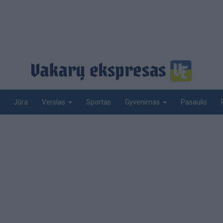
Jūra
Sportas
Pasaulis
Verslas
Gyvenimas