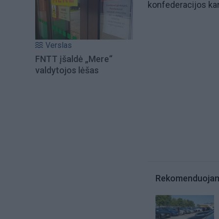
konfederacijos kar
Verslas
FNTT įšaldė „Mere“
valdytojos lėšas
Rekomenduoja