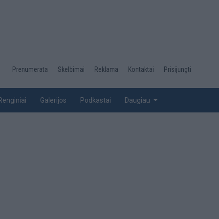
Desktop
Prenumerata
Skelbimai
Reklama
Kontaktai
Prisijungti
menu
top
Renginiai
Galerijos
Podkastai
Daugiau