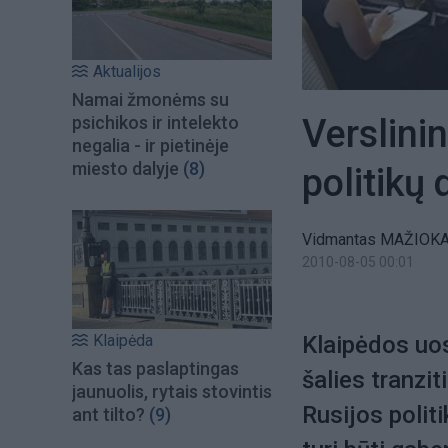
Aktualijos
Namai žmonėms su
Verslini
psichikos ir intelekto
negalia - ir pietinėje
miesto dalyje
(8)
politikų
Vidmantas MAŽIOK
2010-08-05 00:01
Klaipėda
Klaipėdos uos
Kas tas paslaptingas
šalies tranzi
jaunuolis, rytais stovintis
Rusijos politi
ant tilto?
(9)