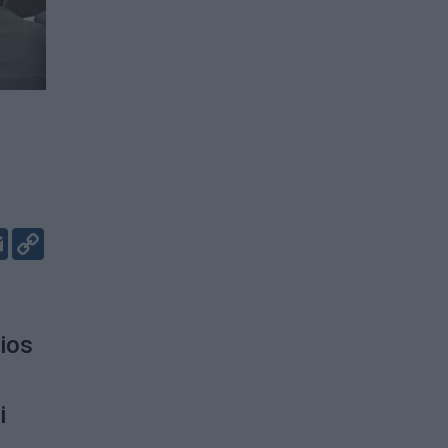
er
kedIn
Email
Copy
Link
ios
i