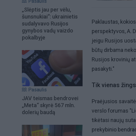
Pasaulis
„Slėptis jau per vėlu,
šunsnukiai“: ukrainietis
Paklaustas, kokios
sudalyvavo Rusijos
gynybos vadų vaizdo
perspektyvos, A. D
pokalbyje
jeigu Rusijos uosta
būtų dirbama nekoky
Rusijos krovinių at
pasakyti."
Tik vienas žings
Pasaulis
JAV teismas bendrovei
Praėjusios savaitė
„Meta“ skyrė 567 mln.
verslo forumas "Lie
dolerių baudą
tikėtasi naujų sut
prekybinio bendrad