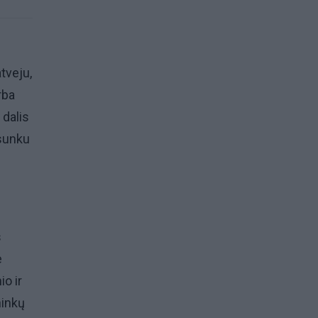
tveju,
rba
 dalis
 sunku
s
e
io ir
ninkų