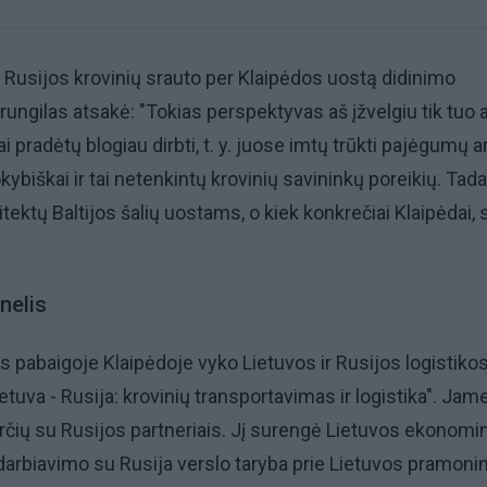
 Rusijos krovinių srauto per Klaipėdos uostą didinimo
rungilas atsakė: "Tokias perspektyvas aš įžvelgiu tik tuo a
i pradėtų blogiau dirbti, t. y. juose imtų trūkti pajėgumų a
biškai ir tai netenkintų krovinių savininkų poreikių. Tada
itektų Baltijos šalių uostams, o kiek konkrečiai Klaipėdai,
nelis
s pabaigoje Klaipėdoje vyko Lietuvos ir Rusijos logistiko
tuva - Rusija: krovinių transportavimas ir logistika". Jam
arčių su Rusijos partneriais. Jį surengė Lietuvos ekonomin
arbiavimo su Rusija verslo taryba prie Lietuvos pramoni