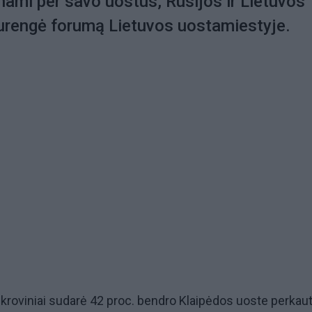
enami per savo uostus, Rusijos ir Lietuvos
surengė forumą Lietuvos uostamiestyje.
i kroviniai sudarė 42 proc. bendro Klaipėdos uoste perkau