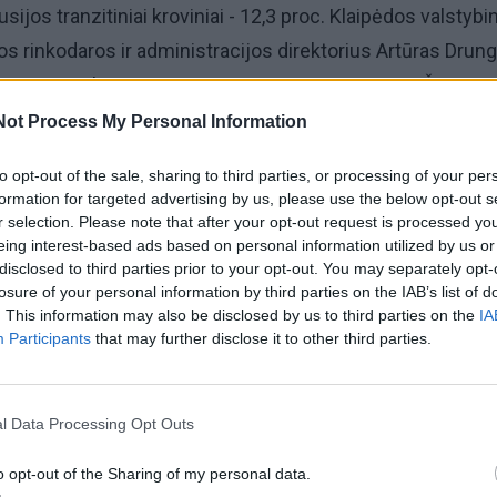
usijos tranzitiniai kroviniai - 12,3 proc. Klaipėdos valstybi
os rinkodaros ir administracijos direktorius Artūras Drung
s tranzitinių krovinių srautas Lietuvos uoste auga. Šiemet
ti su pernai tuo pačiu laikotarpiu, jų padaugėjo 10,6 proc. 
Not Process My Personal Information
te per pusmetį perkrauta jau 1 mln. 843 tūkst. t rusiškų
to opt-out of the sale, sharing to third parties, or processing of your per
 tai naftos produktai ir trąšos, ir tik labai nedidelę dalį s
formation for targeted advertising by us, please use the below opt-out s
 produktai.
r selection. Please note that after your opt-out request is processed y
eing interest-based ads based on personal information utilized by us or
disclosed to third parties prior to your opt-out. You may separately opt-
d viena perkrauta krovinio tona Klaipėdos uoste uždirba
losure of your personal information by third parties on the IAB’s list of
. This information may also be disclosed by us to third parties on the
IA
 nesunku apskaičiuoti gautą naudą. Pusė šių pinigų tenka
Participants
that may further disclose it to other third parties.
lininkams, o likusią dalį dalinasi krovos kompanija,
o direkcija.
l Data Processing Opt Outs
o opt-out of the Sharing of my personal data.