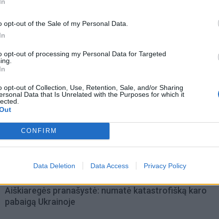
In
o opt-out of the Sale of my Personal Data.
In
to opt-out of processing my Personal Data for Targeted
ing.
In
o opt-out of Collection, Use, Retention, Sale, and/or Sharing
ersonal Data that Is Unrelated with the Purposes for which it
lected.
Out
omiausi
CONFIRM
Mirė garsi lietuvių aktorė: „Jos vaidmenys išliks Lietuv
teatro istorijoje“
Data Deletion
Data Access
Privacy Policy
Aiškiaregės pranašystė: numatė katastrofišką karo
pabaigą Ukrainoje