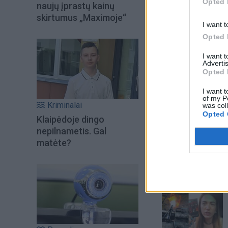
Opted 
naujų įprastų kainų
skirtumus „Maximoje“
I want t
Opted 
I want 
Advertis
Opted 
I want t
of my P
Kriminalai
was col
Opted 
Klaipėdoje dingo
Šiuo metu skait
nepilnametis. Gal
matėte?