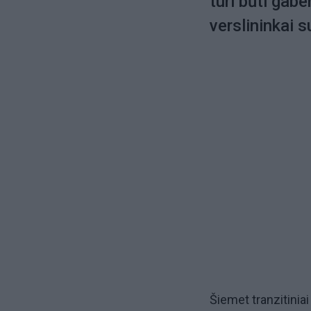
turi būti gab
verslininkai 
Šiemet tranzitinia