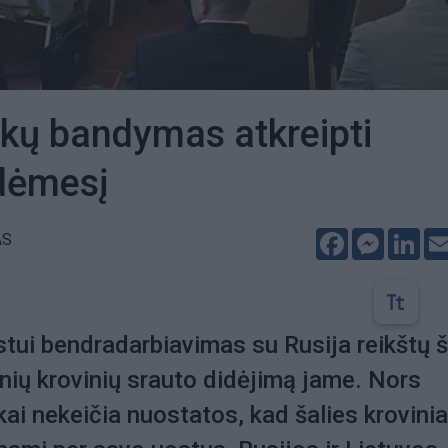
nkų bandymas atkreipti
 dėmesį
Facebook
Messeng
Lin
AS
tui bendradarbiavimas su Rusija reikštų š
tinių krovinių srauto didėjimą jame. Nors
kai nekeičia nuostatos, kad šalies krovinia