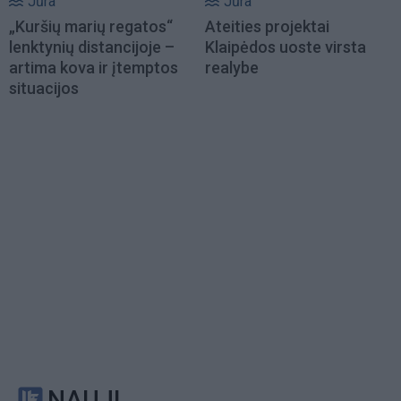
Jūra
Jūra
„Kuršių marių regatos“
Ateities projektai
lenktynių distancijoje –
Klaipėdos uoste virsta
artima kova ir įtemptos
realybe
situacijos
NAUJI