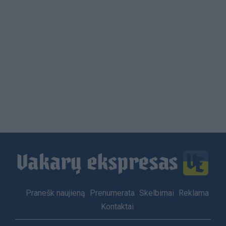
Load
More
Footer
Pranešk naujieną
Prenumerata
Skelbimai
Reklama
menu
Kontaktai