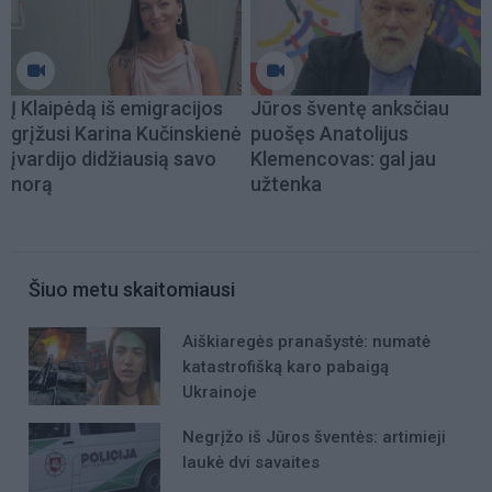
Į Klaipėdą iš emigracijos
Jūros šventę anksčiau
grįžusi Karina Kučinskienė
puošęs Anatolijus
įvardijo didžiausią savo
Klemencovas: gal jau
norą
užtenka
Šiuo metu skaitomiausi
Aiškiaregės pranašystė: numatė
katastrofišką karo pabaigą
Ukrainoje
Negrįžo iš Jūros šventės: artimieji
laukė dvi savaites