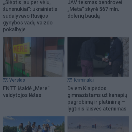
„Slėptis jau per vėlu,
JAV teismas bendrovei
šunsnukiai“: ukrainietis
„Meta“ skyrė 567 mln.
sudalyvavo Rusijos
dolerių baudą
gynybos vadų vaizdo
pokalbyje
Verslas
Kriminalai
FNTT įšaldė „Mere“
Dviem Klaipėdos
valdytojos lėšas
gimnazistams už kanapių
pagrobimą ir platinimą –
lygtinis laisvės atėmimas