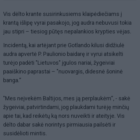
Vis dėlto krante susirinkusiems klaipėdiečiams į
krantą išlipę vyrai pasakojo, jog audra nebuvusi tokia
jau stipri – tiesiog pūtęs nepalankios krypties vėjas.
Incidentą, kai artėjant prie Gotlando kilusi didžiulė
audra apvertė P. Paulionio baidarę ir vyrui atsikelti
turėjo padėti "Lietuvos" įgulos nariai, žygeiviai
paaiškino paprastai – "nuovargis, didesnė šoninė
banga.“
"Mes neįvekėm Baltijos, mes ją perplaukėm“, - sakė
žygeiviai, patvirtindami, jog plaukdami turėję minčių
apie tai, kad reikėtų ką nors nuveikti ir ateityje. Vis
dėlto dabar sakė norintys pirmiausia pailsėti ir
susidėlioti mintis.