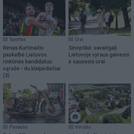
Sportas
Orai
Rimas Kurtinaitis
Sinoptikė: savaitgalį
paskelbė Lietuvos
Lietuvoje vyraus gaivesni
rinktinės kandidatus:
ir sausesni orai
sąraše - du klaipėdiečiai
(3)
Pasaulis
Verslas