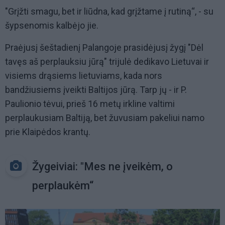
"Grįžti smagu, bet ir liūdna, kad grįžtame į rutiną“, - su
šypsenomis kalbėjo jie.
Praėjusį šeštadienį Palangoje prasidėjusį žygį "Dėl
tavęs aš perplauksiu jūrą" trijulė dedikavo Lietuvai ir
visiems drąsiems lietuviams, kada nors
bandžiusiems įveikti Baltijos jūrą. Tarp jų - ir P.
Paulionio tėvui, prieš 16 metų irkline valtimi
perplaukusiam Baltiją, bet žuvusiam pakeliui namo
prie Klaipėdos krantų.
Žygeiviai: "Mes ne įveikėm, o
perplaukėm“