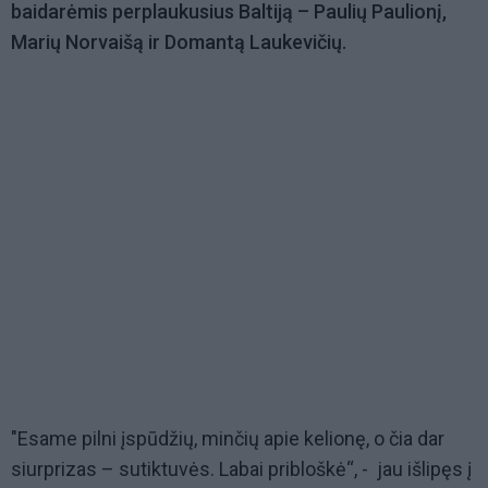
baidarėmis perplaukusius Baltiją – Paulių Paulionį,
Marių Norvaišą ir Domantą Laukevičių.
"Esame pilni įspūdžių, minčių apie kelionę, o čia dar
siurprizas – sutiktuvės. Labai pribloškė“, - jau išlipęs į