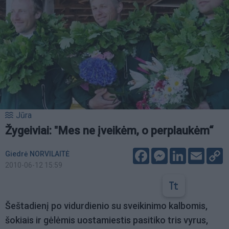
Jūra
Žygeiviai: "Mes ne įveikėm, o perplaukėm“
Facebook
Messenger
LinkedIn
Email
C
Giedrė NORVILAITĖ
L
2010-06-12 15:59
Šeštadienį po vidurdienio su sveikinimo kalbomis,
šokiais ir gėlėmis uostamiestis pasitiko tris vyrus,