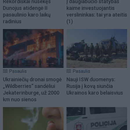
Rekordiškai nusekęs
Į daugiabučio statybas
Dunojus atidengė II
kaime investuojantis
pasaulinio karo laikų
verslininkas: tai yra ateitis
radinius
(1)
Pasaulis
Pasaulis
Ukrainiečių dronai smogė
Nauji ISW duomenys:
„Wildberries“ sandėliui
Rusija į kovą siunčia
Jekaterinburge, už 2000
Ukrainos karo belaisvius
km nuo sienos