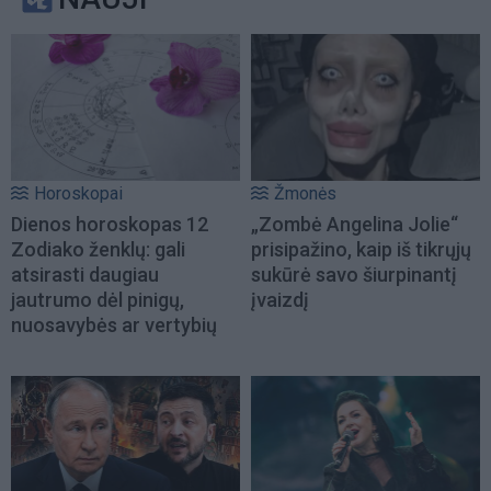
Horoskopai
Žmonės
Dienos horoskopas 12
„Zombė Angelina Jolie“
Zodiako ženklų: gali
prisipažino, kaip iš tikrųjų
atsirasti daugiau
sukūrė savo šiurpinantį
jautrumo dėl pinigų,
įvaizdį
nuosavybės ar vertybių