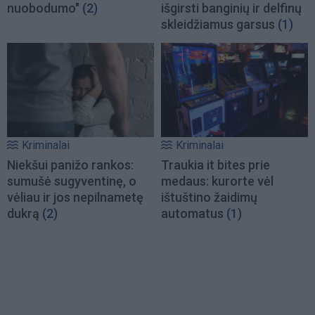
nuobodumo"
(2)
išgirsti banginių ir delfinų
skleidžiamus garsus
(1)
Kriminalai
Kriminalai
Niekšui panižo rankos:
Traukia it bites prie
sumušė sugyventinę, o
medaus: kurorte vėl
vėliau ir jos nepilnametę
ištuštino žaidimų
dukrą
(2)
automatus
(1)