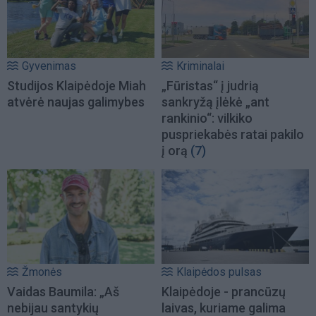
Gyvenimas
Kriminalai
Studijos Klaipėdoje Miah
„Fūristas“ į judrią
atvėrė naujas galimybes
sankryžą įlėkė „ant
rankinio“: vilkiko
puspriekabės ratai pakilo
į orą
(7)
Žmonės
Klaipėdos pulsas
Vaidas Baumila: „Aš
Klaipėdoje - prancūzų
nebijau santykių
laivas, kuriame galima