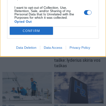
I want to opt-out of Collection, Use,
Retention, Sale, and/or Sharing of my
Personal Data that Is Unrelated with the
Purposes for which it was collected.
Opted Out
CONFIRM
Jūra
Jūra
Miesto centre - nauja
Prieš finalinę dieną
Data Deletion
Data Access
Privacy Policy
jachtų prieplauka
(4)
„Kuršių marių regatoje“
įtampa – aukščiausiame
taške: lyderius skiria vos
taškas