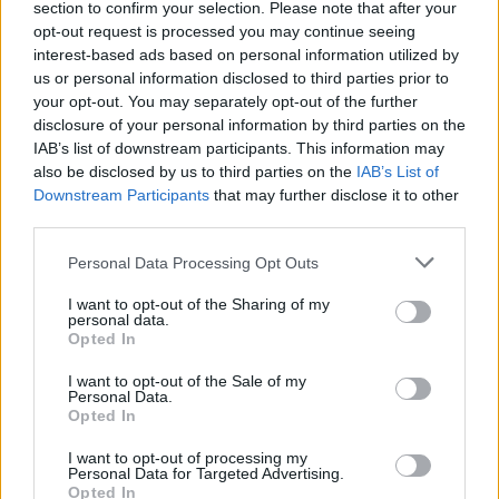
section to confirm your selection. Please note that after your
opt-out request is processed you may continue seeing
interest-based ads based on personal information utilized by
Jūra
Jūra
us or personal information disclosed to third parties prior to
your opt-out. You may separately opt-out of the further
Atliekų surinkimo laivas
Naujas „Smiltynės
disclosure of your personal information by third parties on the
„Rasa“ skaičiuoja pirmųjų
perkėlos“ terminalas:
IAB’s list of downstream participants. This information may
mėnesių rezultatus
(1)
geriau keleiviams,
also be disclosed by us to third parties on the
IAB’s List of
darbuotojams,
Downstream Participants
that may further disclose it to other
miestiečiams
(8)
third parties.
Personal Data Processing Opt Outs
I want to opt-out of the Sharing of my
personal data.
Opted In
I want to opt-out of the Sale of my
Personal Data.
Jūra
Jūra
Opted In
Baltijos jūrą perplaukęs
Laivas „Raketa“ šiemet į
lenkų plaukikas įsirašė į
Nidą neplauks
(12)
I want to opt-out of processing my
Personal Data for Targeted Advertising.
istoriją
(1)
Opted In