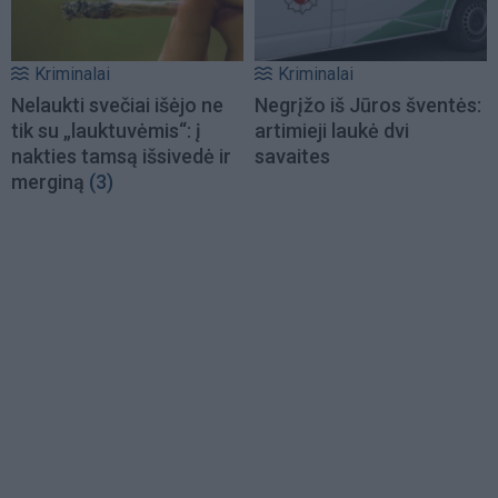
Kriminalai
Kriminalai
Nelaukti svečiai išėjo ne
Negrįžo iš Jūros šventės:
tik su „lauktuvėmis“: į
artimieji laukė dvi
nakties tamsą išsivedė ir
savaites
merginą
(3)