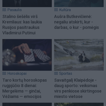
Pasaulis
Kultūra
Stalino šešėlis virš
Aušra Butkevičienė:
Kremliaus: kas laukia
negaliu atskirti, kur -
Rusijos pasitraukus
darbas, o kur - pomėgis
Vladimirui Putinui
Horoskopai
Sportas
Taro kortų horoskopas
Savaitgalį Klaipėdoje -
rugpjūčio 8 dienai:
daug sporto: veiksmas
Mergelėms — ginčai,
virs penkiose skirtingose
Vėžiams — emocijos
miesto vietose