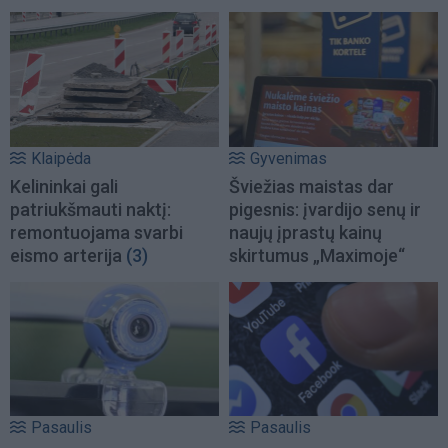
Klaipėda
Gyvenimas
Kelininkai gali
Šviežias maistas dar
patriukšmauti naktį:
pigesnis: įvardijo senų ir
remontuojama svarbi
naujų įprastų kainų
eismo arterija
(3)
skirtumus „Maximoje“
Pasaulis
Pasaulis