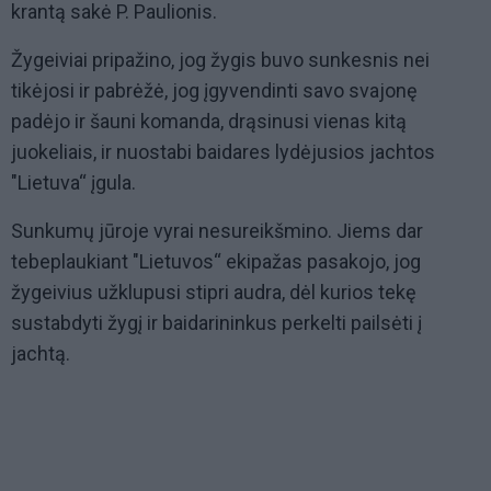
krantą sakė P. Paulionis.
Žygeiviai pripažino, jog žygis buvo sunkesnis nei
tikėjosi ir pabrėžė, jog įgyvendinti savo svajonę
padėjo ir šauni komanda, drąsinusi vienas kitą
juokeliais, ir nuostabi baidares lydėjusios jachtos
"Lietuva“ įgula.
Sunkumų jūroje vyrai nesureikšmino. Jiems dar
tebeplaukiant "Lietuvos“ ekipažas pasakojo, jog
žygeivius užklupusi stipri audra, dėl kurios tekę
sustabdyti žygį ir baidarininkus perkelti pailsėti į
jachtą.