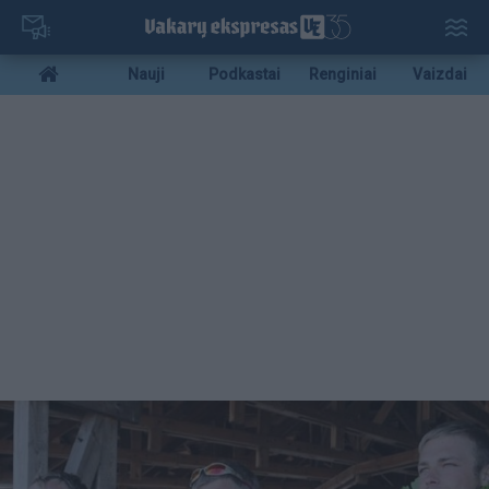
Pereiti
į
pagrindinį
Mobile
Nauji
Podkastai
Renginiai
Vaizdai
turinį
menu
bottom