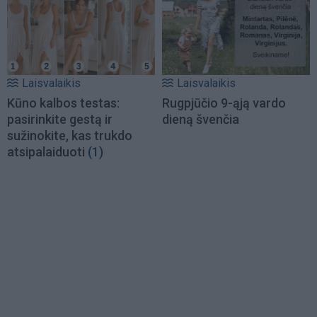
Laisvalaikis
Laisvalaikis
Kūno kalbos testas:
Rugpjūčio 9-ąją vardo
pasirinkite gestą ir
dieną švenčia
sužinokite, kas trukdo
atsipalaiduoti
(1)