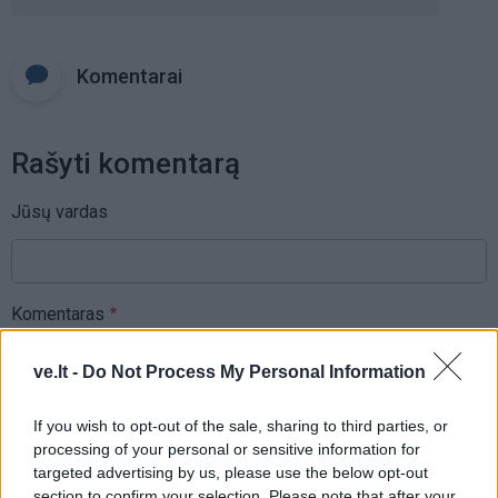
Komentarai
Rašyti komentarą
Jūsų vardas
Komentaras
ve.lt -
Do Not Process My Personal Information
If you wish to opt-out of the sale, sharing to third parties, or
processing of your personal or sensitive information for
targeted advertising by us, please use the below opt-out
section to confirm your selection. Please note that after your