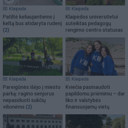
Klaipėda
Klaipėda
Patiltė keliaujantiems į
Klaipėdos universitetui
keltą bus atidaryta rudenį
suteiktas pedagogų
(2)
rengimo centro statusas
Klaipėda
Klaipėda
Pareigūnės išėjo į miesto
Kviečia pasinaudoti
parką: ragino senjorus
papildomu priėmimu – dar
nepasiduoti sukčių
liko ir valstybės
vilionėms
(2)
finansuojamų vietų