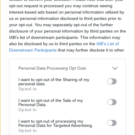
opt-out request is processed you may continue seeing
interest-based ads based on personal information utilized by
This site is protected by
Sutinku su
taisyklėmis
us or personal information disclosed to third parties prior to
reCAPTCHA and the Google
your opt-out. You may separately opt-out of the further
Privacy Policy
and
Terms of
disclosure of your personal information by third parties on the
Service
apply.
IAB’s list of downstream participants. This information may
also be disclosed by us to third parties on the
IAB’s List of
Downstream Participants
that may further disclose it to other
third parties.
Personal Data Processing Opt Outs
I want to opt-out of the Sharing of my
personal data.
Opted In
I want to opt-out of the Sale of my
Personal Data.
Opted In
I want to opt-out of processing my
Personal Data for Targeted Advertising.
Opted In