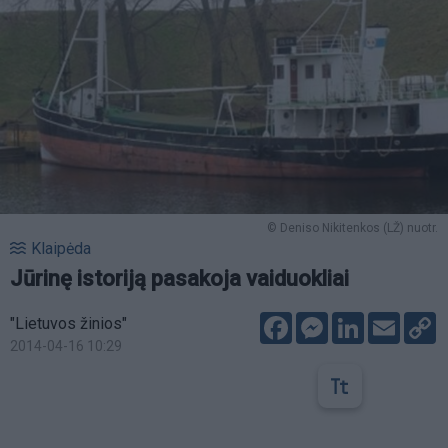
© Deniso Nikitenkos (LŽ) nuotr.
Klaipėda
Jūrinę istoriją pasakoja vaiduokliai
Facebook
Messenger
LinkedIn
Email
C
"Lietuvos žinios"
L
2014-04-16 10:29