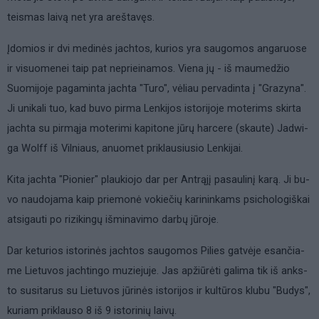
teis­mas lai­vą net yra areš­ta­vęs.
Įdo­mios ir dvi me­di­nės jach­tos, ku­rios yra sau­go­mos an­ga­ruo­se
ir vi­suo­me­nei taip pat ne­priei­na­mos. Vie­na jų - iš mau­me­džio
Suo­mi­jo­je pa­ga­min­ta jach­ta "Tu­ro", vė­liau per­va­din­ta į "Gra­zy­na".
Ji uni­ka­li tuo, kad bu­vo pir­ma Len­ki­jos is­to­ri­jo­je mo­te­rims skir­ta
jach­ta su pir­mą­ja mo­te­ri­mi ka­pi­to­ne jū­rų har­ce­re (skau­te) Jad­wi­
ga Wolff iš Vil­niaus, anuo­met pri­klau­siu­sio Len­ki­jai.
Ki­ta jach­ta "Pio­nier" plau­kio­jo dar per An­trą­jį pa­sau­li­nį ka­rą. Ji bu­
vo nau­do­ja­ma kaip prie­mo­nė vo­kie­čių ka­ri­nin­kams psi­cho­lo­giš­kai
at­si­gau­ti po ri­zi­kin­gų iš­mi­na­vi­mo dar­bų jū­ro­je.
Dar ke­tu­rios is­to­ri­nės jach­tos sau­go­mos Pi­lies gat­vė­je esan­čia­
me Lie­tu­vos jach­tin­go mu­zie­ju­je. Jas ap­žiū­rė­ti ga­li­ma tik iš anks­
to su­si­ta­rus su Lie­tu­vos jū­ri­nės is­to­ri­jos ir kul­tū­ros klu­bu "Bu­dys",
ku­riam pri­klau­so 8 iš 9 is­to­ri­nių lai­vų.