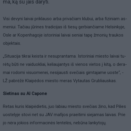
ma, ką su jais da­ry­ti.
Vi­si de­vy­ni lai­vai pri­klau­so ar­ba pri­va­čiam klu­bui, ar­ba fi­zi­niam as­
me­niui. Ta­čiau jū­ri­nes tra­di­ci­jas iš tie­sų ger­bian­čia­me Hel­sin­ky­je,
Os­le ar Ko­pen­ha­go­je is­to­ri­niai lai­vai se­niai ta­pę žmo­nių trau­kos
ob­jek­tais.
„Si­tua­ci­ja ti­krai keis­ta ir ne­sup­ran­ta­ma. Is­to­ri­niai mies­to lai­vai tu­
rė­tų bū­ti ne vai­duok­liai, ke­liau­jan­tys iš vie­nos vie­tos į ki­tą, o de­ra­
mai ro­do­mi vi­suo­me­nei, ne­si­jaus­ti sve­čiais gim­ta­ja­me uos­te“, -
LŽ pa­brė­žė Klai­pė­dos mies­to me­ras Vy­tau­tas Grub­liaus­kas.
Sie­ti­nas su Al Capone
Re­tas ku­ris klai­pė­die­tis, juo la­biau mies­to sve­čias ži­no, kad Pi­lies
uos­te­ly­je sto­vi net su JAV ma­fi­jos pra­ei­ti­mi sie­ja­mas lai­vas. Prie
jo nė­ra jo­kios in­for­ma­ci­nės len­te­lės, ne­bū­na lan­ky­to­jų.