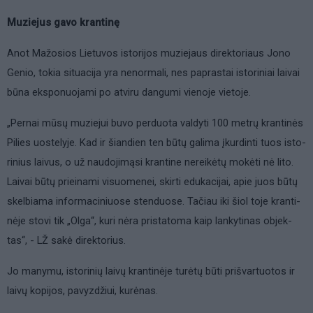
Mu­zie­jus ga­vo krantinę
Anot Ma­žo­sios Lie­tu­vos is­to­ri­jos mu­zie­jaus di­rek­to­riaus Jo­no
Ge­nio, to­kia si­tua­ci­ja yra ne­nor­ma­li, nes pa­pras­tai is­to­ri­niai lai­vai
bū­na eks­po­nuo­ja­mi po at­vi­ru dan­gu­mi vie­no­je vie­to­je.
„Per­nai mū­sų mu­zie­jui bu­vo per­duo­ta val­dy­ti 100 me­trų kran­ti­nės
Pi­lies uos­te­ly­je. Kad ir šian­dien ten bū­tų ga­li­ma įkur­din­ti tuos is­to­
ri­nius lai­vus, o už nau­do­ji­mą­si kran­ti­ne ne­rei­kė­tų mo­kė­ti nė li­to.
Lai­vai bū­tų prie­ina­mi vi­suo­me­nei, skir­ti edu­ka­ci­jai, apie juos bū­tų
skel­bia­ma in­for­ma­ci­niuo­se sten­duo­se. Ta­čiau iki šiol to­je kran­ti­
nė­je sto­vi tik „Ol­ga“, ku­ri nė­ra pri­sta­to­ma kaip lan­ky­ti­nas ob­jek­
tas“, - LŽ sa­kė di­rek­to­rius.
Jo ma­ny­mu, is­to­ri­nių lai­vų kran­ti­nė­je tu­rė­tų bū­ti pri­švar­tuo­tos ir
lai­vų ko­pi­jos, pa­vyz­džiui, ku­rė­nas.