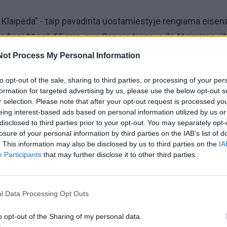
e Klaipėda" - taip pavadinta uostamiestyje rengiama eisena
adienį 11 val. 55 min. nuo Senojo turgaus iki Atgimimo ai
ir visi gamtai neabejingi klaipėdiečiai žygiuos už švarų
Not Process My Personal Information
to opt-out of the sale, sharing to third parties, or processing of your per
formation for targeted advertising by us, please use the below opt-out s
zuojančios Klaipėdos "Ąžuolyno" gimnazijos moksleivė M
r selection. Please note that after your opt-out request is processed y
aipėdos licėjaus auklėtinė S. S. Jazilionytė pasakojo, kad
eing interest-based ads based on personal information utilized by us or
disclosed to third parties prior to your opt-out. You may separately opt-
inktas neatsitiktinai. Mat G.Thunberg judėjimas išsikeroj
losure of your personal information by third parties on the IAB’s list of
o metu penktadieniais jaunimas streikuoja prie įvairių šalių
. This information may also be disclosed by us to third parties on the
IA
Participants
that may further disclose it to other third parties.
rštumą kalbama pernelyg mažai. Situacija šiuo metu pasa
l Data Processing Opt Outs
ko 10 metų - po to prasidės negrįžtami pokyčiai", - sakė M
o opt-out of the Sharing of my personal data.