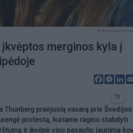
© Asmeninio archyvo
 įkvėptos merginos kyla į
ipėdoje
Facebook
Messeng
Lin
 Thunberg praėjusią vasarą prie Švedijos
rengė protestą, kuriame ragino stabdyti
rštumą ir įkvėpė viso pasaulio jaunimą kov