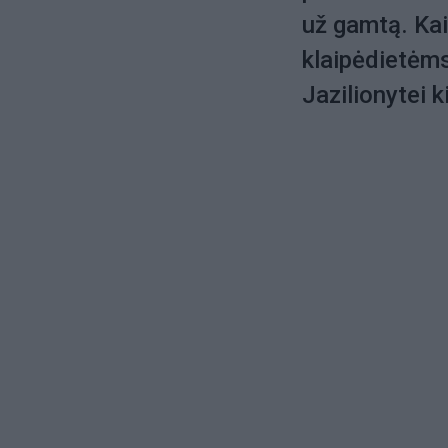
už gamtą. Ka
klaipėdietėms
Jazilionytei k