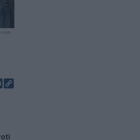
 nuotr.
er
kedIn
Email
Copy
Link
oti