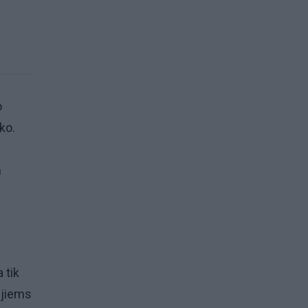
o
ko.
m
 tik
r jiems