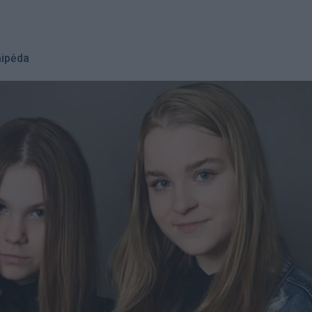
aipėda