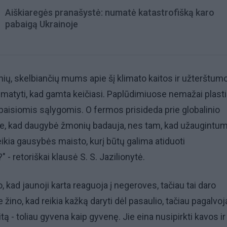
Aiškiaregės pranašystė: numatė katastrofišką karo
pabaigą Ukrainoje
nių, skelbiančių mums apie šį klimato kaitos ir užterštum
 matyti, kad gamta keičiasi. Paplūdimiuose nemažai plasti
aisiomis sąlygomis. O fermos prisideda prie globalinio
ote, kad daugybė žmonių badauja, nes tam, kad užaugintu
ikia gausybės maisto, kurį būtų galima atiduoti
- retoriškai klausė S. S. Jazilionytė.
 kad jaunoji karta reaguoja į negeroves, tačiau tai daro
žino, kad reikia kažką daryti dėl pasaulio, tačiau pagalvoja
itą - toliau gyvena kaip gyvenę. Jie eina nusipirkti kavos i