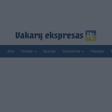
Jūra
Sportas
Pasaulis
Verslas
Gyvenimas