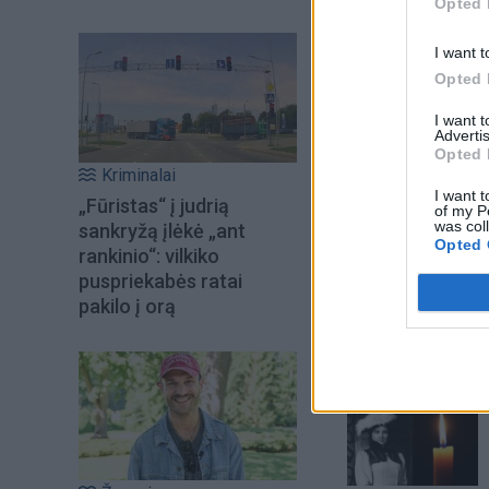
Opted 
I want t
Opted 
I want 
Advertis
Opted 
Kriminalai
I want t
„Fūristas“ į judrią
of my P
was col
sankryžą įlėkė „ant
Opted 
rankinio“: vilkiko
puspriekabės ratai
pakilo į orą
Šiuo metu skait