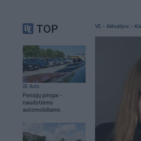
TOP
VE
>
Aktualijos
>
Kl
Auto
Pensijų pinigai -
naudotiems
automobiliams