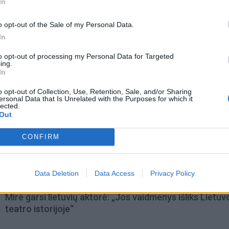
In
o opt-out of the Sale of my Personal Data.
In
to opt-out of processing my Personal Data for Targeted
ing.
In
o opt-out of Collection, Use, Retention, Sale, and/or Sharing
ersonal Data that Is Unrelated with the Purposes for which it
lected.
Out
CONFIRM
omiausi
Data Deletion
Data Access
Privacy Policy
Mirė garsi lietuvių aktorė: „Jos vaidmenys išliks Lietuv
teatro istorijoje“