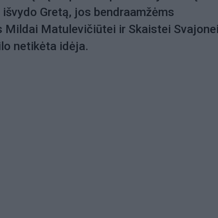
i išvydo Gretą, jos bendraamžėms
 Mildai Matulevičiūtei ir Skaistei Svajone
ilo netikėta idėja.