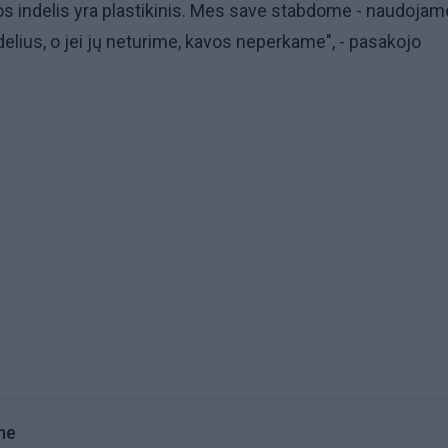
os indelis yra plastikinis. Mes save stabdome - naudojam
elius, o jei jų neturime, kavos neperkame", - pasakojo
me