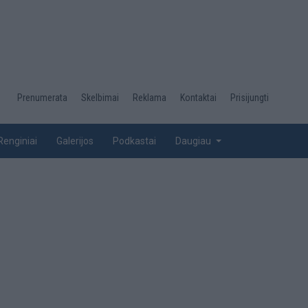
Desktop
Prenumerata
Skelbimai
Reklama
Kontaktai
Prisijungti
menu
top
Renginiai
Galerijos
Podkastai
Daugiau