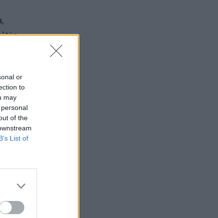
,
kštės.
sonal or
ection to
.
ou may
 personal
out of the
o po
 downstream
B’s List of
ulyje
.