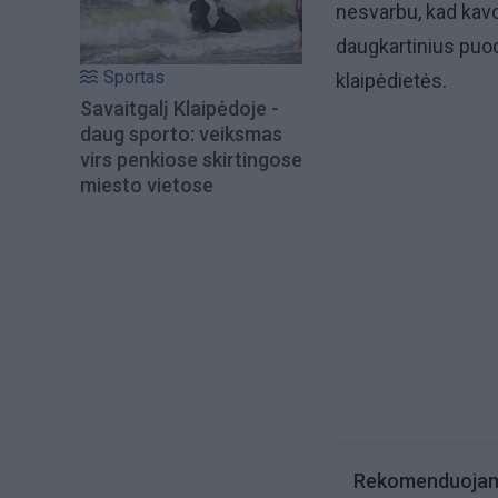
nesvarbu, kad kav
daugkartinius puod
Sportas
klaipėdietės.
Savaitgalį Klaipėdoje -
daug sporto: veiksmas
virs penkiose skirtingose
miesto vietose
Rekomenduoja