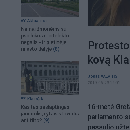
Aktualijos
Namai žmonėms su
psichikos ir intelekto
Protesto
negalia - ir pietinėje
miesto dalyje
(8)
kovą Kla
Jonas VALAITIS
2019-05-23 19:01
Klaipėda
16-metė Greta
Kas tas paslaptingas
jaunuolis, rytais stovintis
parlamento su
ant tilto?
(9)
pasaulio užte