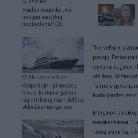
Žmonės
Vaidas Baumila: „Aš
nebijau santykių
nuobodumo"
(2)
"Ne veltui yra žmo
pavojų. Ėmiau pati
Gyvūnai auginami b
atšilimo. Ar žinoj
Klaipėdos pulsas
Klaipėdoje - prancūzų
fermoje gyvūną, re
laivas, kuriame galima
badaujantiesiems?" 
išgirsti banginių ir delfinų
skleidžiamus garsus
Merginos pasakojo,
nepakankamai. "Jie 
vieną akimirką, o k