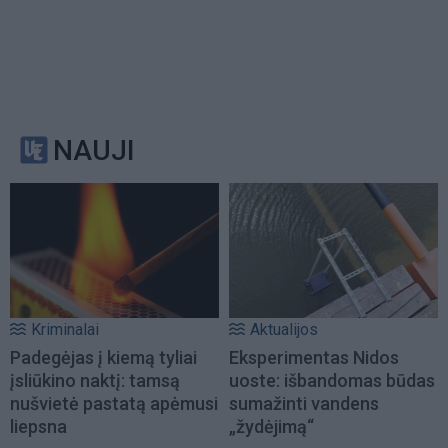
NAUJI
Kriminalai
Aktualijos
Padegėjas į kiemą tyliai
Eksperimentas Nidos
įsliūkino naktį: tamsą
uoste: išbandomas būdas
nušvietė pastatą apėmusi
sumažinti vandens
liepsna
„žydėjimą“