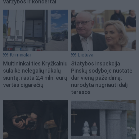
varžybos ir koncertai
Kriminalai
Lietuva
Muitininkai ties Kryžkalniu
Statybos inspekcija
sulaikė nelegalių rūkalų
Pinskų sodyboje nustatė
siuntą: rasta 2,4 mln. eurų
dar vieną pažeidimą:
vertės cigarečių
nurodyta nugriauti dalį
terasos