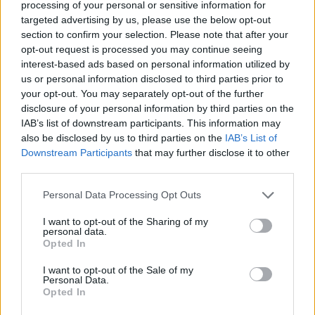
processing of your personal or sensitive information for
targeted advertising by us, please use the below opt-out
section to confirm your selection. Please note that after your
Klaipėda
Klaipėda
opt-out request is processed you may continue seeing
Pareigūnės išėjo į miesto
Kviečia pasinaudoti
interest-based ads based on personal information utilized by
us or personal information disclosed to third parties prior to
parką: ragino senjorus
papildomu priėmimu – dar
your opt-out. You may separately opt-out of the further
nepasiduoti sukčių
liko ir valstybės
disclosure of your personal information by third parties on the
vilionėms
(2)
finansuojamų vietų
IAB’s list of downstream participants. This information may
also be disclosed by us to third parties on the
IAB’s List of
Downstream Participants
that may further disclose it to other
third parties.
Personal Data Processing Opt Outs
I want to opt-out of the Sharing of my
personal data.
Klaipėda
Klaipėda
Opted In
Kas tas paslaptingas
Iki vasaros pabaigos
jaunuolis, rytais stovintis
paupyje bus atidarytas
I want to opt-out of the Sale of my
Personal Data.
ant tilto?
(7)
naujas parkas
(7)
Opted In