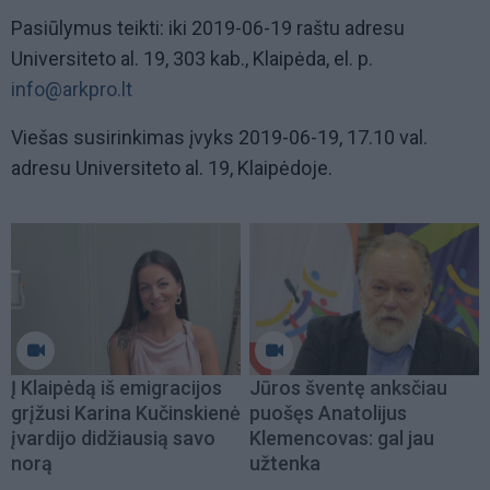
Pasiūlymus teikti: iki 2019-06-19 raštu adresu
Universiteto al. 19, 303 kab., Klaipėda, el. p.
info@arkpro.lt
Viešas susirinkimas įvyks
2019-06-19, 17.10 val.
adresu Universiteto al. 19, Klaipėdoje.
Į Klaipėdą iš emigracijos
Jūros šventę anksčiau
grįžusi Karina Kučinskienė
puošęs Anatolijus
įvardijo didžiausią savo
Klemencovas: gal jau
norą
užtenka