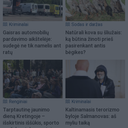
Kriminalai
Sodas ir daržas
Gaisras automobilių
Natūrali kova su šliužais:
pardavimo aikštelėje:
ką būtina žinoti prieš
sudegė ne tik namelis ant
pasirenkant antis
ratų
bėgikes?
Renginiai
Kriminalai
Tarptautinę jaunimo
Kaltinamasis terorizmo
dieną Kretingoje –
byloje Salmanovas: aš
išskirtinis iššūkis, sporto
myliu taiką