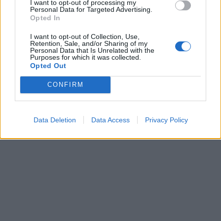
I want to opt-out of processing my
Personal Data for Targeted Advertising.
Opted In
I want to opt-out of Collection, Use,
Retention, Sale, and/or Sharing of my
Personal Data that Is Unrelated with the
Purposes for which it was collected.
Klaipėda
Klaipėda
Opted Out
Paaiškėjo, kas už 6 mln.
Triukšmas gatvėse neliko
CONFIRM
eurų tvarkys Atgimimo
nepastebėtas: Klaipėdoje
aikštę
(6)
įkliuvo motociklų ir
automobilių vairuotojai
Data Deletion
Data Access
Privacy Policy
(2)