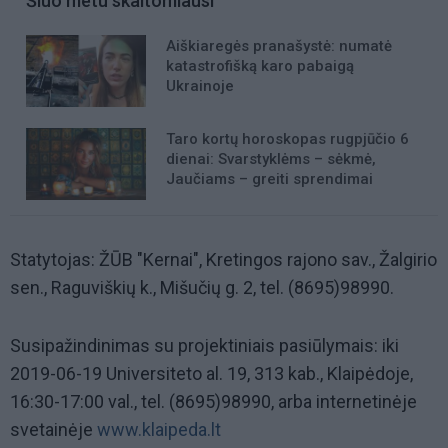
Šiuo metu skaitomiausi
Aiškiaregės pranašystė: numatė
katastrofišką karo pabaigą
Ukrainoje
Taro kortų horoskopas rugpjūčio 6
dienai: Svarstyklėms – sėkmė,
Jaučiams – greiti sprendimai
Statytojas: ŽŪB "Kernai", Kretingos rajono sav., Žalgirio
sen., Raguviškių k., Mišučių g. 2, tel. (8695)98990.
Susipažindinimas su projektiniais pasiūlymais: iki
2019-06-19 Universiteto al. 19, 313 kab., Klaipėdoje,
16:30-17:00 val., tel. (8695)98990, arba internetinėje
svetainėje
www.klaipeda.lt