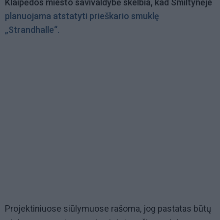
Klaipėdos miesto savivaldybė skelbia, kad Smiltynėje
planuojama atstatyti prieškario smuklę
„Strandhalle“.
Projektiniuose siūlymuose rašoma, jog pastatas būtų