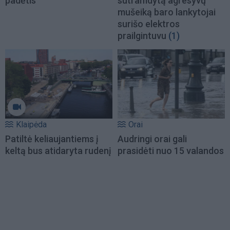
padėtis
sutramdytą agresyvų
mušeiką baro lankytojai
surišo elektros
prailgintuvu
(1)
Klaipėda
Orai
Patiltė keliaujantiems į
Audringi orai gali
keltą bus atidaryta rudenį
prasidėti nuo 15 valandos