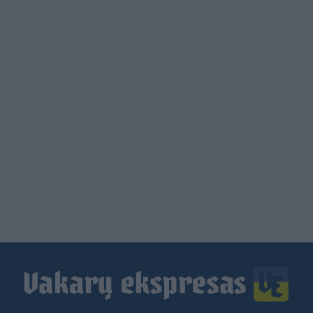
Load
More