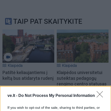
TAIP PAT SKAITYKITE
Klaipėda
Klaipėda
Patiltė keliaujantiems į
Klaipėdos universitetui
keltą bus atidaryta rudenį
suteiktas pedagogų
rengimo centro statusas
ve.lt -
Do Not Process My Personal Information
If you wish to opt-out of the sale, sharing to third parties, or