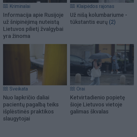
Kriminalai
Klaipėdos rajonas
Informacija apie Rusijoje
Už nišą kolumbariume -
už šnipinėjimą nuteistą
tūkstantis eurų
(2)
Lietuvos pilietį žvalgybai
yra žinoma
Sveikata
Orai
Nuo lapkričio daliai
Ketvirtadienio popietę
pacientų pagalbą teiks
šioje Lietuvos vietoje
išplėstinės praktikos
galimas škvalas
slaugytojai