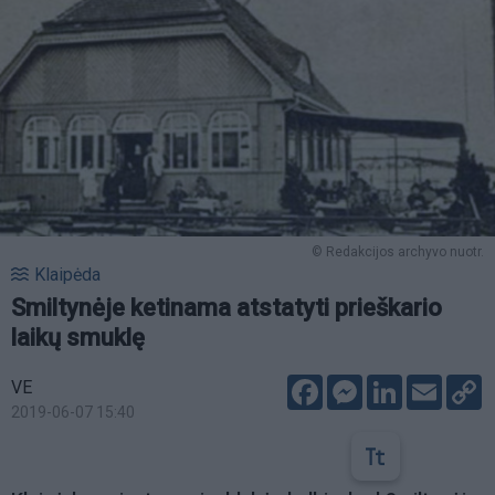
© Redakcijos archyvo nuotr.
Klaipėda
Smiltynėje ketinama atstatyti prieškario
laikų smuklę
Facebook
Messenger
LinkedIn
Email
C
VE
L
2019-06-07 15:40