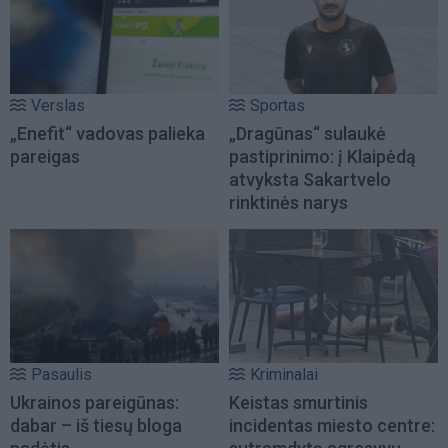
Verslas
Sportas
„Enefit“ vadovas palieka
„Dragūnas“ sulaukė
pareigas
pastiprinimo: į Klaipėdą
atvyksta Sakartvelo
rinktinės narys
Pasaulis
Kriminalai
Ukrainos pareigūnas:
Keistas smurtinis
dabar – iš tiesų bloga
incidentas miesto centre: