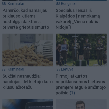
Kriminalai
Renginiai
Pamiršo, kad namai jau
Specialus reisas iš
priklauso kitiems:
Klaipėdos į nemokamą
nostalgija daiktams
vakarėlį „Viena naktis
privertė griebtis smurto
Nidoje“!
Kriminalai
Lietuva
Sukčiai nesnaudžia:
Pirmoji atkurtos
naudojasi dėl kietojo kuro
nepriklausomos Lietuvos
kilusiu ažiotažu
premjerė atgulė amžinojo
poilsio
(1)