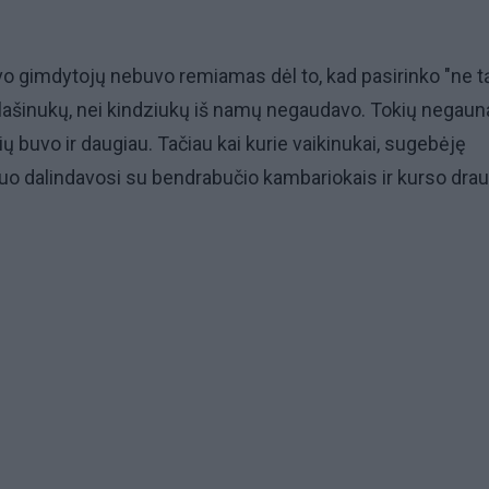
o gimdytojų nebuvo remiamas dėl to, kad pasirinko "ne t
i lašinukų, nei kindziukų iš namų negaudavo. Tokių negaun
čių buvo ir daugiau. Tačiau kai kurie vaikinukai, sugebėję
 juo dalindavosi su bendrabučio kambariokais ir kurso drau