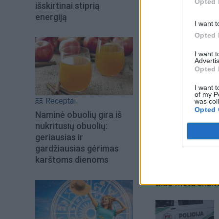
Opted 
išskirtinai stiprią
buvęs pigiausias 
energiją
I want t
Opted 
I want 
Advertis
Opted 
I want t
of my P
Receptai
was col
Opted 
Naminė obuolių gira iš
nukritusių obuolių:
geriausias ir
gardžiausias gėrimas
karštoms dienoms
Šiuo metu skait