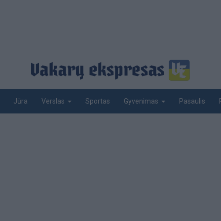
Jūra
Sportas
Pasaulis
Verslas
Gyvenimas