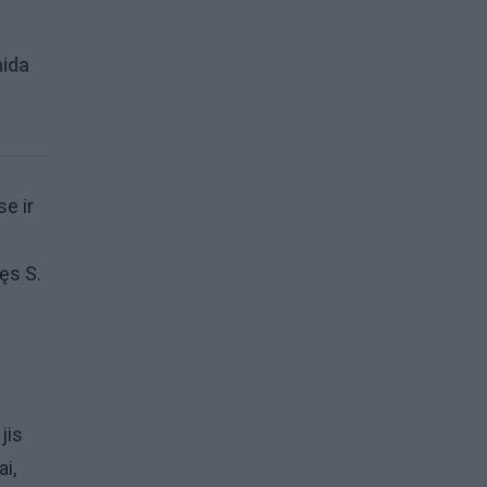
aida
e ir
ęs S.
jis
i,