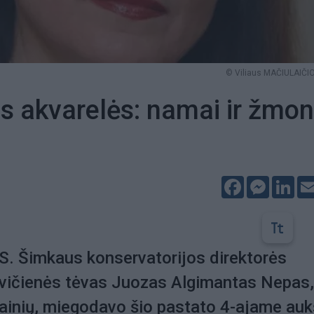
© Viliaus MAČIULAIČIO
s akvarelės: namai ir žmo
Facebook
Messeng
Lin
S. Šimkaus konservatorijos direktorės
vičienės tėvas Juozas Algimantas Nepas,
ainių, miegodavo šio pastato 4-ajame auk