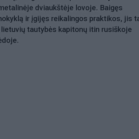
metalinėje dviaukštėje lovoje. Baigęs
kyklą ir įgijęs reikalingos praktikos, jis 
lietuvių tautybės kapitonų itin rusiškoje
ėdoje.