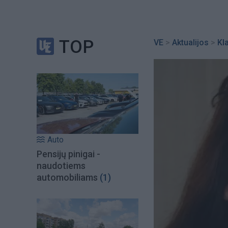
TOP
VE
>
Aktualijos
>
Kl
Auto
Pensijų pinigai -
naudotiems
automobiliams
(1)