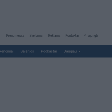
Desktop
Prenumerata
Skelbimai
Reklama
Kontaktai
Prisijungti
menu
top
Renginiai
Galerijos
Podkastai
Daugiau