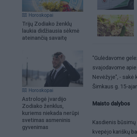
Horoskopai
Trijų Zodiako ženklų
laukia didžiausia sėkmė
ateinančią savaitę
"Gulėdavome gelež
svajodavome apie t
Nevėžyje", - sakė 
Šimkaus g. 15-aj
Horoskopai
Astrologė įvardijo
Maisto dalybos
Zodiako ženklus,
kuriems niekada nerūpi
svetimas asmeninis
Kasdienis būsimų j
gyvenimas
kvepėjo kariškų b