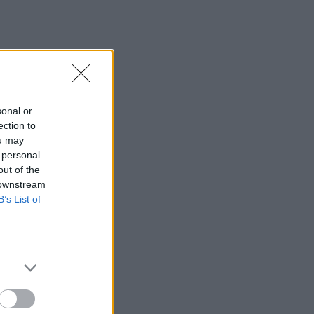
jerą,
sonal or
olį
ection to
ėjo,
ou may
 personal
out of the
 downstream
B’s List of
kė
tuomet