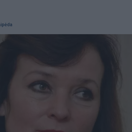
aipėda