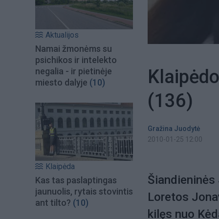
Aktualijos
Namai žmonėms su
psichikos ir intelekto
Klaipėdo
negalia - ir pietinėje
miesto dalyje
(10)
(136)
Gražina Juodytė
2010-01-25 12:00
Klaipėda
Šiandieninės 
Kas tas paslaptingas
jaunuolis, rytais stovintis
Loretos Jona
ant tilto?
(10)
kilęs nuo Kėd