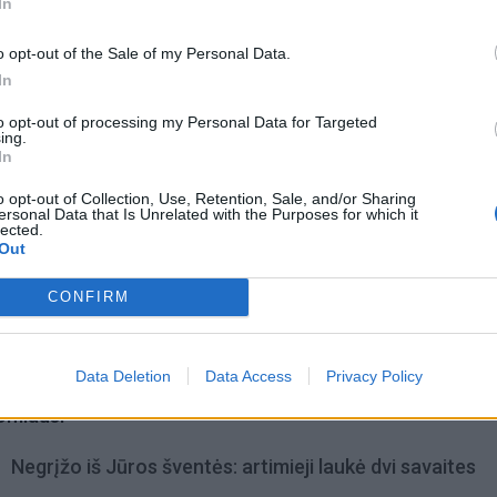
In
maistas.
o opt-out of the Sale of my Personal Data.
In
to opt-out of processing my Personal Data for Targeted
ing.
In
o opt-out of Collection, Use, Retention, Sale, and/or Sharing
ersonal Data that Is Unrelated with the Purposes for which it
lected.
Out
CONFIRM
Data Deletion
Data Access
Privacy Policy
omiausi
Negrįžo iš Jūros šventės: artimieji laukė dvi savaites