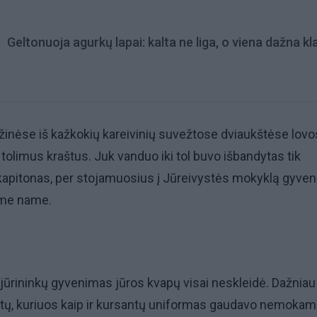
Geltonuoja agurkų lapai: kalta ne liga, o viena dažna kl
inėse iš kažkokių kareivinių suvežtose dviaukštėse lovos
olimus kraštus. Juk vanduo iki tol buvo išbandytas tik
kapitonas, per stojamuosius į Jūreivystės mokyklą gyven
ame name.
ūrininkų gyvenimas jūros kvapų visai neskleidė. Dažniau 
atų, kuriuos kaip ir kursantų uniformas gaudavo nemokama