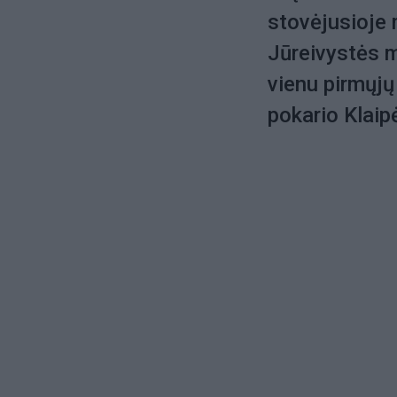
stovėjusioje 
Jūreivystės mo
vienu pirmųjų 
pokario Klaip