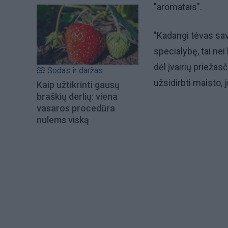
"aromatais".
"Kadangi tėvas sav
specialybę, tai ne
dėl įvairių priežas
Sodas ir daržas
užsidirbti maisto,
Kaip užtikrinti gausų
braškių derlių: viena
vasaros procedūra
nulems viską