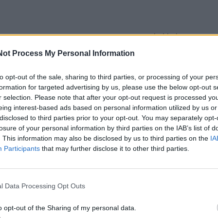
5 m. per stojamuosius į Jūreivystės mokyklą buvo
aikinas iš Babtų, dabar garsus kapitonas Ričardas Lučka.
Not Process My Personal Information
so draugo J. A. Nepo, kuriam tėvai buvo numatę kunigo kar
to opt-out of the sale, sharing to third parties, or processing of your per
 jūros jis neteko artimųjų paramos, jaunąjį Ričardą ir jo br
formation for targeted advertising by us, please use the below opt-out s
i vidurinę ir bėgti, kur akys mato ir kojos neša. Tėvai nenor
r selection. Please note that after your opt-out request is processed y
eing interest-based ads based on personal information utilized by us or
mą liktų "kolchoze", į kuriuos vis dar prievarta varė.
disclosed to third parties prior to your opt-out. You may separately opt-
losure of your personal information by third parties on the IAB’s list of
. This information may also be disclosed by us to third parties on the
IA
ę kur nors įstodavai, ką valdžia bedarys - paleisdavo", - sa
Participants
that may further disclose it to other third parties.
jūrininkų pedagogu dirbantis kapitonas R. Lučka.
etą jau egzotika atrodančių detalių: į Klaipėdą atvažiavo su
l Data Processing Opt Outs
kuriame, žinoma, buvo lašinių palčių; duonos stovėdavo
o opt-out of the Sharing of my personal data.
 kai lašiniai pasibaigdavo, pirkdavo rūkytos menkės, kuri 