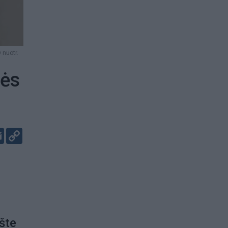
 nuotr.
nės
er
kedIn
Email
Copy
Link
šte