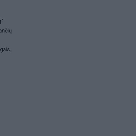
ą"
ančių
gais.