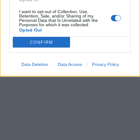
Kultūra
Kultūra
I want to opt-out of Collection, Use,
Iki skausmo atviras
Klaipėdoje prasidėjo
Retention, Sale, and/or Sharing of my
spektaklis „Jaunuolio
„Jauno teatro dienos“:
Personal Data that Is Unrelated with the
Purposes for which it was collected.
kambaryje“ kviečia
vakare miestiečių laukia
Opted Out
išgirsti, pastebėti bei
nemokami susitikimai su
priimti
teatro kūrėjais
CONFIRM
Data Deletion
Data Access
Privacy Policy