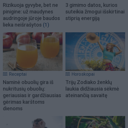
Rizikuoja gyvybe, bet ne
3 gimimo datos, kurios
pinigine: už maudynes
suteikia žmogui išskirtinai
audringoje jūroje baudos
stiprią energiją
lieka neišrašytos
(1)
Receptai
Horoskopai
Naminė obuolių gira iš
Trijų Zodiako ženklų
nukritusių obuolių:
laukia didžiausia sėkmė
geriausias ir gardžiausias
ateinančią savaitę
gėrimas karštoms
dienoms