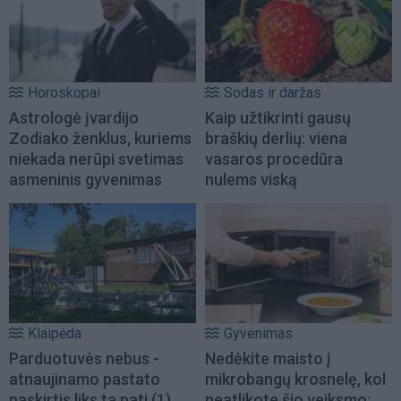
Horoskopai
Sodas ir daržas
Astrologė įvardijo
Kaip užtikrinti gausų
Zodiako ženklus, kuriems
braškių derlių: viena
niekada nerūpi svetimas
vasaros procedūra
asmeninis gyvenimas
nulems viską
Klaipėda
Gyvenimas
Parduotuvės nebus -
Nedėkite maisto į
atnaujinamo pastato
mikrobangų krosnelę, kol
paskirtis liks ta pati
(1)
neatlikote šio veiksmo: