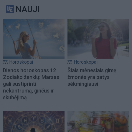
NAUJI
Horoskopai
Horoskopai
Dienos horoskopas 12
Šiais mėnesiais gimę
Zodiako ženklų: Marsas
žmonės yra patys
gali sustiprinti
sėkmingiausi
nekantrumą, ginčus ir
skubėjimą