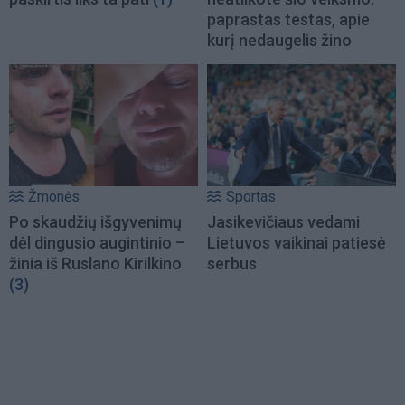
paprastas testas, apie
kurį nedaugelis žino
Žmonės
Sportas
Po skaudžių išgyvenimų
Jasikevičiaus vedami
dėl dingusio augintinio –
Lietuvos vaikinai patiesė
žinia iš Ruslano Kirilkino
serbus
(3)