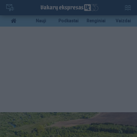
Pereiti
į
pagrindinį
Mobile
Nauji
Podkastai
Renginiai
Vaizdai
turinį
menu
bottom