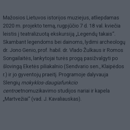
Mažosios Lietuvos istorijos muziejus, atliepdamas
2020 m. projekto temą, rugpjūčio 7 d. 18 val. kviečia
leistis į teatralizuotą ekskursiją „Legendų takais“.
Skambant legendoms bei dainoms, lydimi archeologų
dr. Jono Genio, prof. habil. dr. Vlado Žulkaus ir Romos
Songailaitės, lankytojai turės progą pasižvalgyti po
šlovingą Eketės piliakalnio (Sendvario sen., Klaipėdos
r.) ir jo gyventojų praeitį. Programoje dalyvauja
Slengių
mokyklos
-
daugiafunkcio
centro
etnomuzikavimo studijos nariai ir kapela
„Martvežiai“ (vad. J. Kavaliauskas).