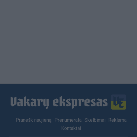
Load
More
Footer
Pranešk naujieną
Prenumerata
Skelbimai
Reklama
menu
Kontaktai