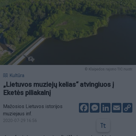
© Klaipėdos rajono TIC nuotr.
Kultūra
„Lietuvos muziejų kelias“ atvingiuos į
Eketės piliakalnį
Facebook
Messenger
LinkedIn
Email
C
Mažosios Lietuvos istorijos
L
muziejaus inf.
2020-07-29 16:56