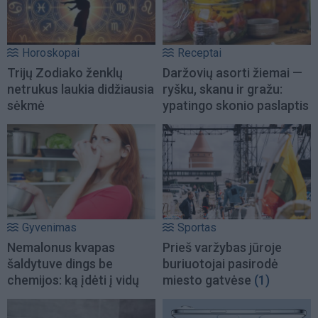
Horoskopai
Receptai
Trijų Zodiako ženklų
Daržovių asorti žiemai —
netrukus laukia didžiausia
ryšku, skanu ir gražu:
sėkmė
ypatingo skonio paslaptis
Gyvenimas
Sportas
Nemalonus kvapas
Prieš varžybas jūroje
šaldytuve dings be
buriuotojai pasirodė
chemijos: ką įdėti į vidų
miesto gatvėse
(1)