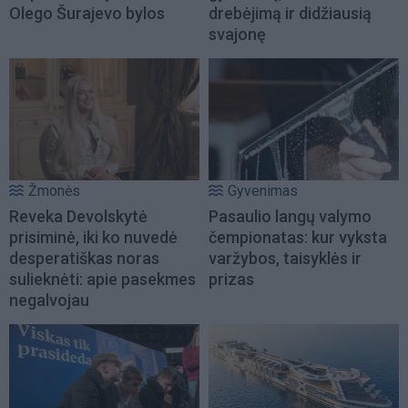
Olego Šurajevo bylos
drebėjimą ir didžiausią
svajonę
Žmonės
Gyvenimas
Reveka Devolskytė
Pasaulio langų valymo
prisiminė, iki ko nuvedė
čempionatas: kur vyksta
desperatiškas noras
varžybos, taisyklės ir
sulieknėti: apie pasekmes
prizas
negalvojau