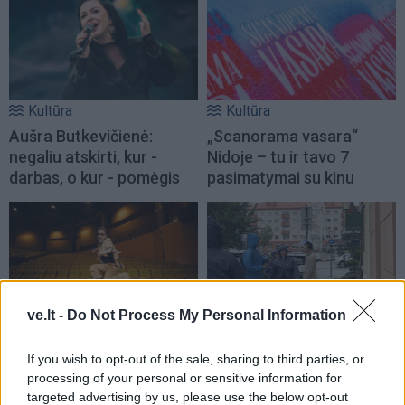
Kultūra
Kultūra
Aušra Butkevičienė:
„Scanorama vasara“
negaliu atskirti, kur -
Nidoje – tu ir tavo 7
darbas, o kur - pomėgis
pasimatymai su kinu
ve.lt -
Do Not Process My Personal Information
Kultūra
Kultūra
Linas Adomaitis
Kaip gerai miestiečiai
If you wish to opt-out of the sale, sharing to third parties, or
Naujuosius metus kviečia
pažįsta kultūrinę
processing of your personal or sensitive information for
targeted advertising by us, please use the below opt-out
sutikti Palangoje: ruošia
Klaipėdą: rezultatas