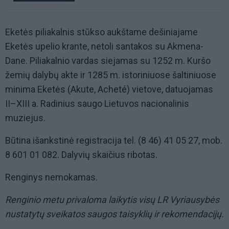
Eketės piliakalnis stūkso aukštame dešiniajame
Eketės upelio krante, netoli santakos su Akmena-
Dane. Piliakalnio vardas siejamas su 1252 m. Kuršo
žemių dalybų akte ir 1285 m. istoriniuose šaltiniuose
minima Eketės (Akute, Acheté) vietove, datuojamas
II–XIII a. Radinius saugo Lietuvos nacionalinis
muziejus.
Būtina išankstinė registracija tel. (8 46) 41 05 27, mob.
8 601 01 082. Dalyvių skaičius ribotas.
Renginys nemokamas.
Renginio metu privaloma laikytis visų LR Vyriausybės
nustatytų sveikatos saugos taisyklių ir rekomendacijų.