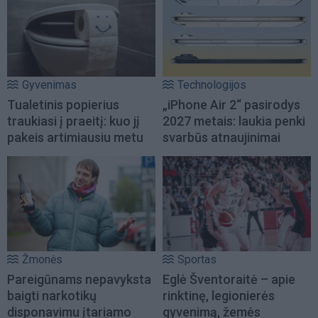
Gyvenimas
Technologijos
Tualetinis popierius
„iPhone Air 2“ pasirodys
traukiasi į praeitį: kuo jį
2027 metais: laukia penki
pakeis artimiausiu metu
svarbūs atnaujinimai
Žmonės
Sportas
Pareigūnams nepavyksta
Eglė Šventoraitė – apie
baigti narkotikų
rinktinę, legionierės
disponavimu įtariamo
gyvenimą, žemės