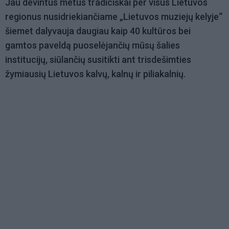
Jau devintus metus tradiciškai per visus Lietuvos
regionus nusidriekiančiame „Lietuvos muziejų kelyje“
šiemet dalyvauja daugiau kaip 40 kultūros bei
gamtos paveldą puoselėjančių mūsų šalies
institucijų, siūlančių susitikti ant trisdešimties
žymiausių Lietuvos kalvų, kalnų ir piliakalnių.