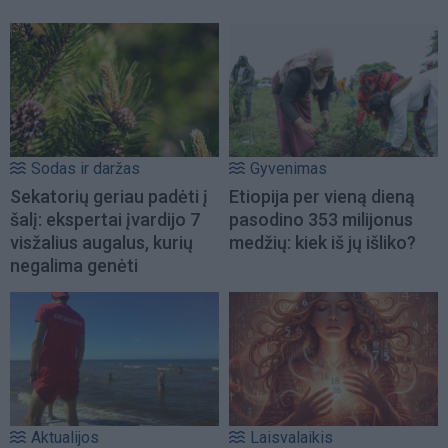
Sodas ir daržas
Gyvenimas
Sekatorių geriau padėti į
Etiopija per vieną dieną
šalį: ekspertai įvardijo 7
pasodino 353 milijonus
visžalius augalus, kurių
medžių: kiek iš jų išliko?
negalima genėti
Aktualijos
Laisvalaikis