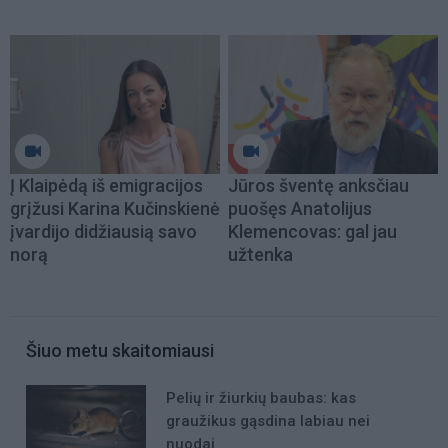
Į Klaipėdą iš emigracijos
Jūros šventę anksčiau
grįžusi Karina Kučinskienė
puošęs Anatolijus
įvardijo didžiausią savo
Klemencovas: gal jau
norą
užtenka
Šiuo metu skaitomiausi
Pelių ir žiurkių baubas: kas
graužikus gąsdina labiau nei
nuodai