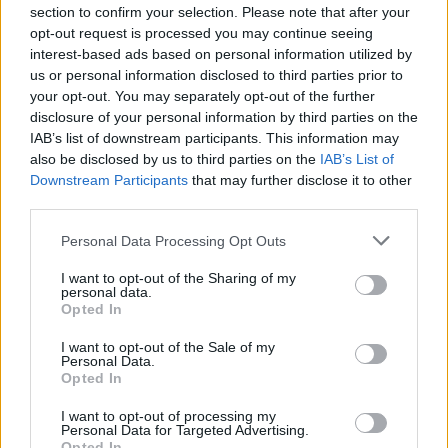
section to confirm your selection. Please note that after your
išskirtinį šventinį
nustebino
opt-out request is processed you may continue seeing
koncertą
interest-based ads based on personal information utilized by
us or personal information disclosed to third parties prior to
your opt-out. You may separately opt-out of the further
disclosure of your personal information by third parties on the
IAB’s list of downstream participants. This information may
also be disclosed by us to third parties on the
IAB’s List of
Downstream Participants
that may further disclose it to other
third parties.
Kultūra
Kultūra
Klaipėda prieš 100 metų:
Klaipėdos festivalis:
Personal Data Processing Opt Outs
sostų karai (93)
keturios meninės patirtys
I want to opt-out of the Sharing of my
- viena bendrystės istorija
personal data.
Opted In
I want to opt-out of the Sale of my
Personal Data.
Opted In
I want to opt-out of processing my
Personal Data for Targeted Advertising.
Opted In