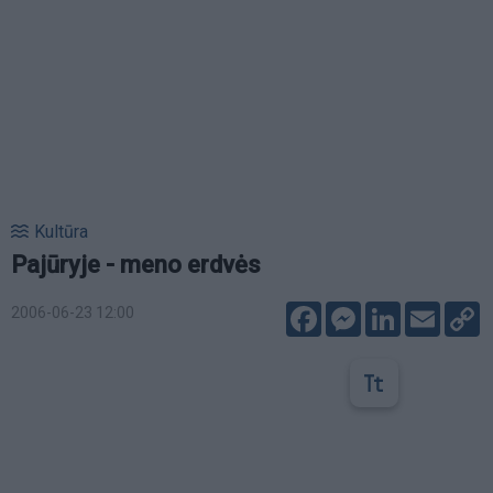
Kultūra
Pajūryje - meno erdvės
Facebook
Messenger
LinkedIn
Email
C
2006-06-23 12:00
L