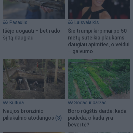
Pasaulis
Laisvalaikis
Išėjo uogauti – bet rado
Šie trumpi kirpimai po 50
šį tą daugiau
metų suteikia plaukams
daugiau apimties, o veidui
– gaivumo
Kultūra
Sodas ir daržas
Naujos bronzinio
Boro rūgštis darže: kada
piliakalnio atodangos
(3)
padeda, o kada yra
bevertė?