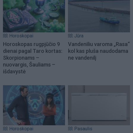
Horoskopai
Jūra
Horoskopas rugpjūčio 9
Vandeniliu varoma „Rasa“
dienai pagal Taro kortas:
kol kas pluša naudodama
Skorpionams –
ne vandenilį
nuovargis, Šauliams –
išdavystė
Horoskopai
Pasaulis