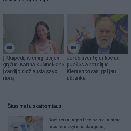
Į Klaipėdą iš emigracijos
Jūros šventę anksčiau
grįžusi Karina Kučinskienė
puošęs Anatolijus
įvardijo didžiausią savo
Klemencovas: gal jau
norą
užtenka
Šiuo metu skaitomiausi
Kam reikalingas trečiasis skalbimo
mašinos skyrelis: daugelis jį