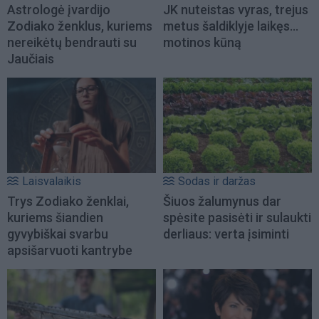
Astrologė įvardijo
JK nuteistas vyras, trejus
Zodiako ženklus, kuriems
metus šaldiklyje laikęs...
nereikėtų bendrauti su
motinos kūną
Jaučiais
Laisvalaikis
Sodas ir daržas
Trys Zodiako ženklai,
Šiuos žalumynus dar
kuriems šiandien
spėsite pasisėti ir sulaukti
gyvybiškai svarbu
derliaus: verta įsiminti
apsišarvuoti kantrybe