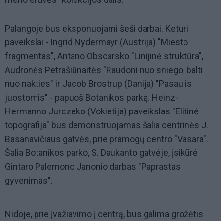
Palangoje bus eksponuojami šeši darbai. Keturi
paveikslai - Ingrid Nydermayr (Austrija) "Miesto
fragmentas", Antano Obscarsko "Linijinė struktūra",
Audronės Petrašiūnaitės "Raudoni nuo sniego, balti
nuo nakties" ir Jacob Brostrup (Danija) "Pasaulis
juostomis" - papuoš Botanikos parką. Heinz-
Hermanno Jurczeko (Vokietija) paveikslas "Elitinė
topografija" bus demonstruojamas šalia centrinės J.
Basanavičiaus gatvės, prie pramogų centro "Vasara".
Šalia Botanikos parko, S. Daukanto gatvėje, įsikūrė
Gintaro Palemono Janonio darbas "Paprastas
gyvenimas".
Nidoje, prie įvažiavimo į centrą, bus galima grožėtis