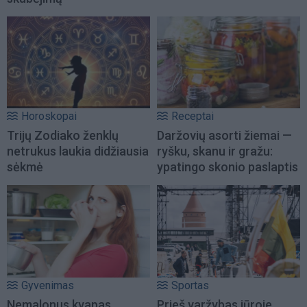
Horoskopai
Receptai
Trijų Zodiako ženklų
Daržovių asorti žiemai —
netrukus laukia didžiausia
ryšku, skanu ir gražu:
sėkmė
ypatingo skonio paslaptis
Gyvenimas
Sportas
Nemalonus kvapas
Prieš varžybas jūroje