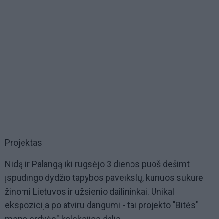
Projektas
Nidą ir Palangą iki rugsėjo 3 dienos puoš dešimt
įspūdingo dydžio tapybos paveikslų, kuriuos sukūrė
žinomi Lietuvos ir užsienio dailininkai. Unikali
ekspozicija po atviru dangumi - tai projekto "Bitės"
meno erdvės" kolekcijos dalis.