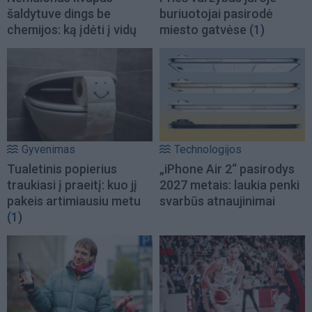
šaldytuve dings be
buriuotojai pasirodė
chemijos: ką įdėti į vidų
miesto gatvėse
(1)
Gyvenimas
Technologijos
Tualetinis popierius
„iPhone Air 2“ pasirodys
traukiasi į praeitį: kuo jį
2027 metais: laukia penki
pakeis artimiausiu metu
svarbūs atnaujinimai
(1)