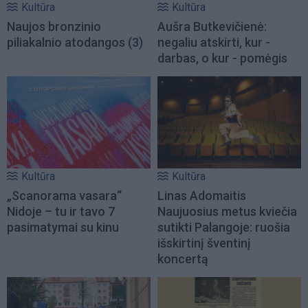
Kultūra
Kultūra
Naujos bronzinio
Aušra Butkevičienė:
piliakalnio atodangos
(3)
negaliu atskirti, kur -
darbas, o kur - pomėgis
Kultūra
Kultūra
„Scanorama vasara“
Linas Adomaitis
Nidoje – tu ir tavo 7
Naujuosius metus kviečia
pasimatymai su kinu
sutikti Palangoje: ruošia
išskirtinį šventinį
koncertą