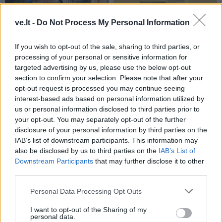
ve.lt -
Do Not Process My Personal Information
If you wish to opt-out of the sale, sharing to third parties, or
Kultūra
Kultūra
processing of your personal or sensitive information for
Kaip gerai miestiečiai
Klaipėda prieš 100 metų:
targeted advertising by us, please use the below opt-out
pažįsta kultūrinę
sostų karai (93)
section to confirm your selection. Please note that after your
Klaipėdą: rezultatas
opt-out request is processed you may continue seeing
nustebino
interest-based ads based on personal information utilized by
us or personal information disclosed to third parties prior to
your opt-out. You may separately opt-out of the further
disclosure of your personal information by third parties on the
IAB’s list of downstream participants. This information may
also be disclosed by us to third parties on the
IAB’s List of
Downstream Participants
that may further disclose it to other
third parties.
Kultūra
Kultūra
Personal Data Processing Opt Outs
Klaipėdos festivalis:
Iki skausmo atviras
keturios meninės patirtys
spektaklis „Jaunuolio
I want to opt-out of the Sharing of my
personal data.
- viena bendrystės istorija
kambaryje“ kviečia