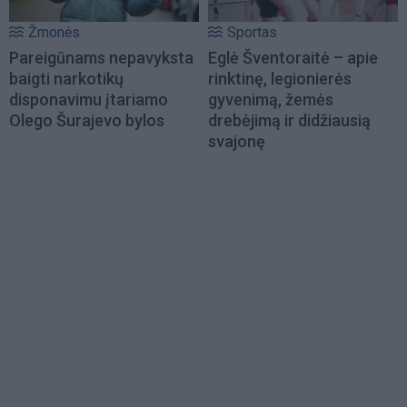
Žmonės
Sportas
Pareigūnams nepavyksta
Eglė Šventoraitė – apie
baigti narkotikų
rinktinę, legionierės
disponavimu įtariamo
gyvenimą, žemės
Olego Šurajevo bylos
drebėjimą ir didžiausią
svajonę