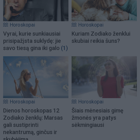
Horoskopai
Horoskopai
Vyrai, kurie sunkiausiai
Kuriam Zodiako ženklui
prisipažįsta suklydę: jie
skubiai reikia šuns?
savo tiesą gina iki galo
(1)
Horoskopai
Horoskopai
Dienos horoskopas 12
Šiais mėnesiais gimę
Zodiako ženklų: Marsas
žmonės yra patys
gali sustiprinti
sėkmingiausi
nekantrumą, ginčus ir
skubėjimą