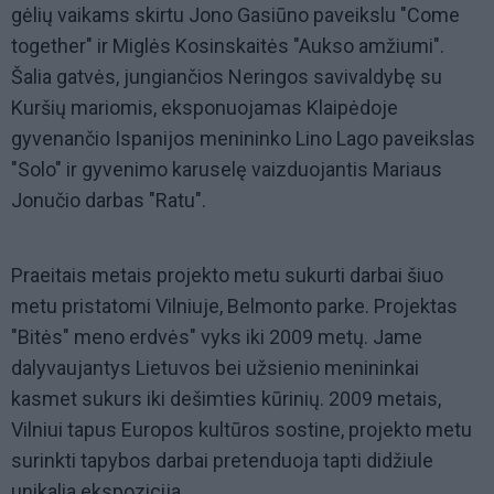
gėlių vaikams skirtu Jono Gasiūno paveikslu "Come
together" ir Miglės Kosinskaitės "Aukso amžiumi".
Šalia gatvės, jungiančios Neringos savivaldybę su
Kuršių mariomis, eksponuojamas Klaipėdoje
gyvenančio Ispanijos menininko Lino Lago paveikslas
"Solo" ir gyvenimo karuselę vaizduojantis Mariaus
Jonučio darbas "Ratu".
Praeitais metais projekto metu sukurti darbai šiuo
metu pristatomi Vilniuje, Belmonto parke. Projektas
"Bitės" meno erdvės" vyks iki 2009 metų. Jame
dalyvaujantys Lietuvos bei užsienio menininkai
kasmet sukurs iki dešimties kūrinių. 2009 metais,
Vilniui tapus Europos kultūros sostine, projekto metu
surinkti tapybos darbai pretenduoja tapti didžiule
unikalia ekspozicija.