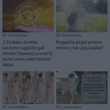
Horoskopai
Horoskopai
3 Zodiako ženklai,
Rugpjūtis pagal gimimo
kuriems rugpjūtis gali
mėnesį: kas jūsų laukia?
atnešti finansinį proveržį:
kodėl verta veikti būtent
dabar
Laisvalaikis
Laisvalaikis