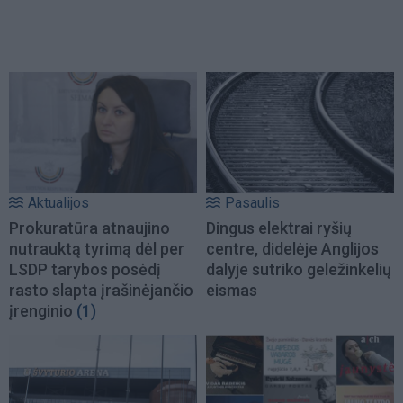
Aktualijos
Pasaulis
Prokuratūra atnaujino
Dingus elektrai ryšių
nutrauktą tyrimą dėl per
centre, didelėje Anglijos
LSDP tarybos posėdį
dalyje sutriko geležinkelių
rasto slapta įrašinėjančio
eismas
įrenginio
(1)