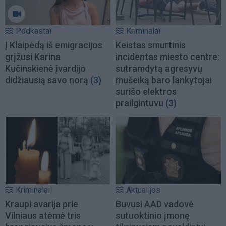
Podkastai
Kriminalai
Į Klaipėdą iš emigracijos
Keistas smurtinis
grįžusi Karina
incidentas miesto centre:
Kučinskienė įvardijo
sutramdytą agresyvų
didžiausią savo norą
(3)
mušeiką baro lankytojai
surišo elektros
prailgintuvu
(3)
Kriminalai
Aktualijos
Kraupi avarija prie
Buvusi AAD vadovė
Vilniaus atėmė tris
sutuoktinio įmonę