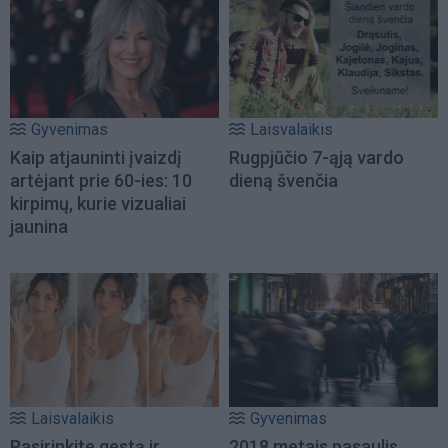
Gyvenimas
Laisvalaikis
Kaip atjauninti įvaizdį
Rugpjūčio 7-ąją vardo
artėjant prie 60-ies: 10
dieną švenčia
kirpimų, kurie vizualiai
jaunina
Laisvalaikis
Gyvenimas
Pasirinkite gestą ir
2018 metais pasaulis