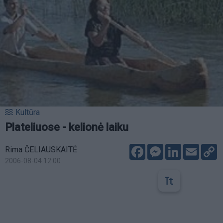
Kultūra
Plateliuose - kelionė laiku
Facebook
Messenger
LinkedIn
Email
C
Rima ČELIAUSKAITĖ
L
2006-08-04 12:00