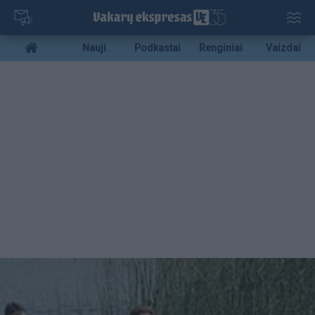
Pereiti
į
pagrindinį
Mobile
Nauji
Podkastai
Renginiai
Vaizdai
turinį
menu
bottom