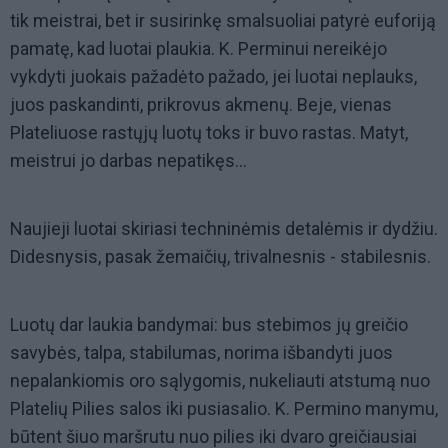
tik meistrai, bet ir susirinkę smalsuoliai patyrė euforiją
pamatę, kad luotai plaukia. K. Perminui nereikėjo
vykdyti juokais pažadėto pažado, jei luotai neplauks,
juos paskandinti, prikrovus akmenų. Beje, vienas
Plateliuose rastųjų luotų toks ir buvo rastas. Matyt,
meistrui jo darbas nepatikęs...
Naujieji luotai skiriasi techninėmis detalėmis ir dydžiu.
Didesnysis, pasak žemaičių, trivalnesnis - stabilesnis.
Luotų dar laukia bandymai: bus stebimos jų greičio
savybės, talpa, stabilumas, norima išbandyti juos
nepalankiomis oro sąlygomis, nukeliauti atstumą nuo
Platelių Pilies salos iki pusiasalio. K. Permino manymu,
būtent šiuo maršrutu nuo pilies iki dvaro greičiausiai