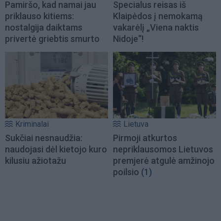
Pamiršo, kad namai jau
Specialus reisas iš
priklauso kitiems:
Klaipėdos į nemokamą
nostalgija daiktams
vakarėlį „Viena naktis
privertė griebtis smurto
Nidoje“!
Kriminalai
Lietuva
Sukčiai nesnaudžia:
Pirmoji atkurtos
naudojasi dėl kietojo kuro
nepriklausomos Lietuvos
kilusiu ažiotažu
premjerė atgulė amžinojo
poilsio
(1)