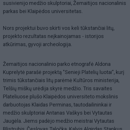
susivienijo medžio skulptoriai, Žemaitijos nacionalinis
parkas bei Klaipėdos universitetas.
Nors projektui buvo skirti vos keli tūkstančiai litų,
projekto rezultatas neįkainojamas - istorijos
atkūrimas, gyvoji archeologija.
Žemaitijos nacionalinio parko etnografė Aldona
Kuprelytė parašė projektą "Senieji Platelių luotai", kurį
trimis tūkstančiais litų parėmė Kultūros ministerija,
Telšių miškų urėdija skyrė medžio. Tris savaites
Plateliuose plušo Klaipėdos universiteto mokslinis
darbuotojas Klaidas Perminas, tautodailininkai ir
medžio skulptoriai Antanas Vaškys bei Vytautas
Jaugėla. Jiems padėjo medžio meistrai Vytautas
Blistrubis, Česlovas Taločka. Kalvis Algirdas Stankus