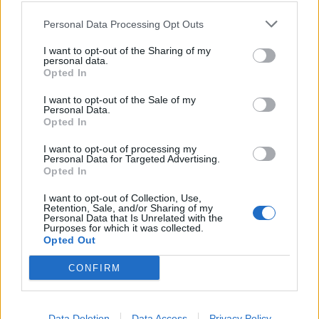
keturios meninės patirtys
spektaklis „Jaunuolio
- viena bendrystės istorija
kambaryje“ kviečia
Personal Data Processing Opt Outs
išgirsti, pastebėti bei
priimti
I want to opt-out of the Sharing of my
personal data.
Opted In
I want to opt-out of the Sale of my
Personal Data.
Opted In
I want to opt-out of processing my
Personal Data for Targeted Advertising.
Opted In
Kultūra
Kultūra
Klaipėdoje prasidėjo
Matyti kitaip: realybės
I want to opt-out of Collection, Use,
„Jauno teatro dienos“:
transformacija Ugnės
Retention, Sale, and/or Sharing of my
Personal Data that Is Unrelated with the
vakare miestiečių laukia
Mitigailaitės tapybos
Purposes for which it was collected.
nemokami susitikimai su
parodoje
Opted Out
teatro kūrėjais
CONFIRM
Data Deletion
Data Access
Privacy Policy