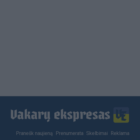
Load
More
Footer
Pranešk naujieną
Prenumerata
Skelbimai
Reklama
menu