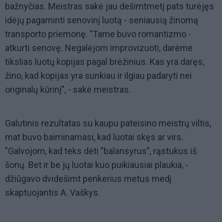
bažnyčias. Meistras sakė jau dešimtmetį pats turėjęs
idėjų pagaminti senovinį luotą - seniausią žinomą
transporto priemonę. "Tame buvo romantizmo -
atkurti senovę. Negalėjom improvizuoti, darėme
tikslias luotų kopijas pagal brėžinius. Kas yra daręs,
žino, kad kopijas yra sunkiau ir ilgiau padaryti nei
originalų kūrinį", - sakė meistras.
Galutinis rezultatas su kaupu pateisino meistrų viltis,
mat buvo baiminamasi, kad luotai skęs ar virs.
"Galvojom, kad teks dėti "balansyrus", rąstukus iš
šonų. Bet ir be jų luotai kuo puikiausiai plaukia, -
džiūgavo dvidešimt penkerius metus medį
skaptuojantis A. Vaškys.