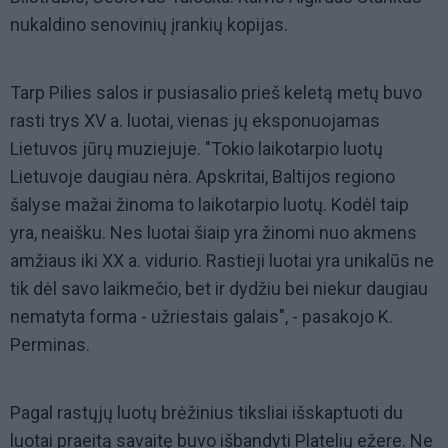
nukaldino senovinių įrankių kopijas.
Tarp Pilies salos ir pusiasalio prieš keletą metų buvo
rasti trys XV a. luotai, vienas jų eksponuojamas
Lietuvos jūrų muziejuje. "Tokio laikotarpio luotų
Lietuvoje daugiau nėra. Apskritai, Baltijos regiono
šalyse mažai žinoma to laikotarpio luotų. Kodėl taip
yra, neaišku. Nes luotai šiaip yra žinomi nuo akmens
amžiaus iki XX a. vidurio. Rastieji luotai yra unikalūs ne
tik dėl savo laikmečio, bet ir dydžiu bei niekur daugiau
nematyta forma - užriestais galais", - pasakojo K.
Perminas.
Pagal rastųjų luotų brėžinius tiksliai išskaptuoti du
luotai praeitą savaitę buvo išbandyti Platelių ežere. Ne