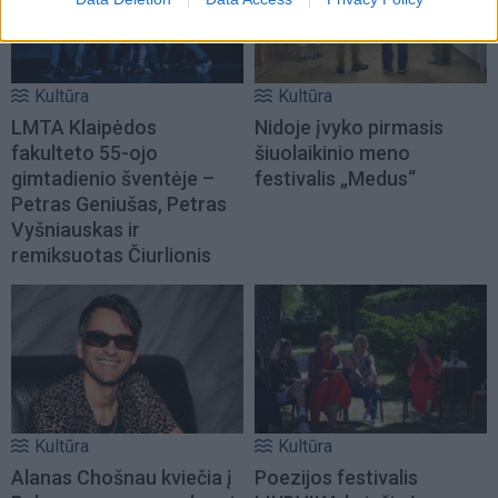
Kultūra
Kultūra
LMTA Klaipėdos
Nidoje įvyko pirmasis
fakulteto 55-ojo
šiuolaikinio meno
gimtadienio šventėje –
festivalis „Medus“
Petras Geniušas, Petras
Vyšniauskas ir
remiksuotas Čiurlionis
Kultūra
Kultūra
Alanas Chošnau kviečia į
Poezijos festivalis