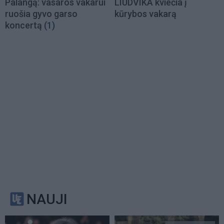
Palangą: vasaros vakarui
LIUDVIKA kviečia į
ruošia gyvo garso
kūrybos vakarą
koncertą
(1)
NAUJI