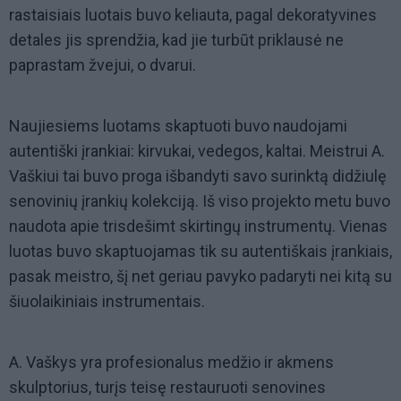
rastaisiais luotais buvo keliauta, pagal dekoratyvines
detales jis sprendžia, kad jie turbūt priklausė ne
paprastam žvejui, o dvarui.
Naujiesiems luotams skaptuoti buvo naudojami
autentiški įrankiai: kirvukai, vedegos, kaltai. Meistrui A.
Vaškiui tai buvo proga išbandyti savo surinktą didžiulę
senovinių įrankių kolekciją. Iš viso projekto metu buvo
naudota apie trisdešimt skirtingų instrumentų. Vienas
luotas buvo skaptuojamas tik su autentiškais įrankiais,
pasak meistro, šį net geriau pavyko padaryti nei kitą su
šiuolaikiniais instrumentais.
A. Vaškys yra profesionalus medžio ir akmens
skulptorius, turįs teisę restauruoti senovines