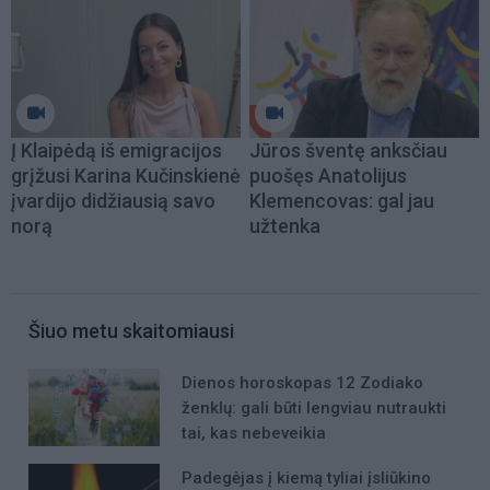
Į Klaipėdą iš emigracijos
Jūros šventę anksčiau
grįžusi Karina Kučinskienė
puošęs Anatolijus
įvardijo didžiausią savo
Klemencovas: gal jau
norą
užtenka
Šiuo metu skaitomiausi
Dienos horoskopas 12 Zodiako
ženklų: gali būti lengviau nutraukti
tai, kas nebeveikia
Padegėjas į kiemą tyliai įsliūkino