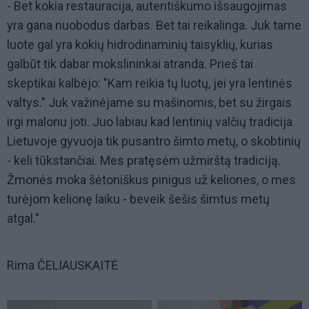
- Bet kokia restauracija, autentiškumo išsaugojimas
yra gana nuobodus darbas. Bet tai reikalinga. Juk tame
luote gal yra kokių hidrodinaminių taisyklių, kurias
galbūt tik dabar mokslininkai atranda. Prieš tai
skeptikai kalbėjo: "Kam reikia tų luotų, jei yra lentinės
valtys." Juk važinėjame su mašinomis, bet su žirgais
irgi malonu joti. Juo labiau kad lentinių valčių tradicija
Lietuvoje gyvuoja tik pusantro šimto metų, o skobtinių
- keli tūkstančiai. Mes pratęsėm užmirštą tradiciją.
Žmonės moka šėtoniškus pinigus už keliones, o mes
turėjom kelionę laiku - beveik šešis šimtus metų
atgal."
Rima ČELIAUSKAITĖ