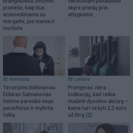
brangiausius žmones:
tikrinusiam pavaldiniui
pranešė, kaip bus
skyrė priedą prie
atsisveikinama su
atlyginimo
mergaite, jos mama ir
močiute
Kriminalai
Lietuva
Terorizmu kaltinamas
Premjeras: nėra
Eldaras Salmanovas
indikacijų, kad reikia
teisme pareiškė esąs
mažinti dyzelino akcizą –
pacisfistas ir mylintis
kaina turi viršyti 2,2 euro
taiką
už litrą
(2)