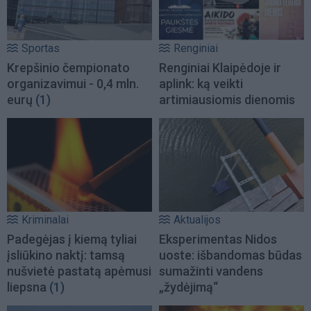
Sportas
Renginiai
Krepšinio čempionato
Renginiai Klaipėdoje ir
organizavimui - 0,4 mln.
aplink: ką veikti
eurų
(1)
artimiausiomis dienomis
Kriminalai
Aktualijos
Padegėjas į kiemą tyliai
Eksperimentas Nidos
įsliūkino naktį: tamsą
uoste: išbandomas būdas
nušvietė pastatą apėmusi
sumažinti vandens
liepsna
(1)
„žydėjimą“