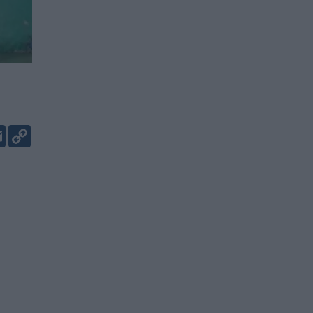
er
kedIn
Email
Copy
Link