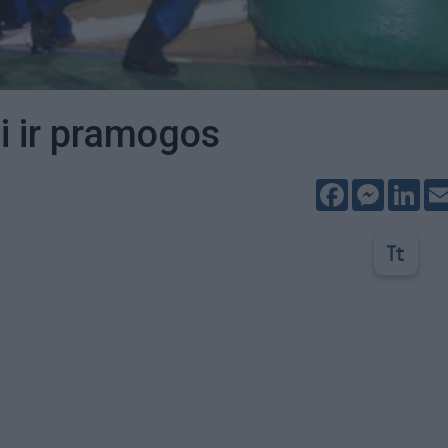
i ir pramogos
Facebook
Messeng
Lin