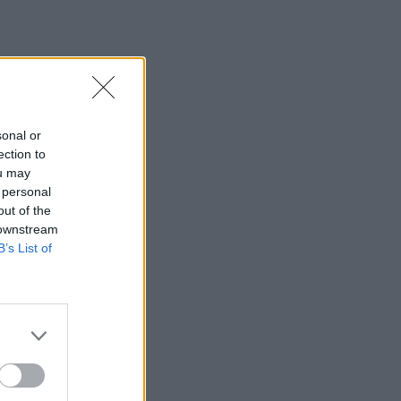
as" (2
sonal or
ection to
ou may
 personal
out of the
 downstream
B’s List of