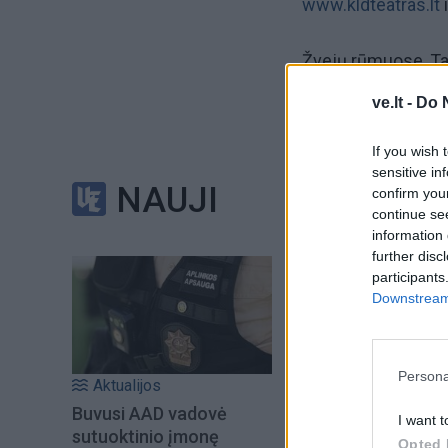
www.kldteatras.lt
Žvejų rūmuose, Tai
ve.lt -
Do 
06.08 d. 18.30 val.
veiksmų tragikomed
If you wish 
sensitive in
NAUJI
confirm you
continue se
information 
further disc
participants
Downstream 
Persona
Aktualijos
Buvusi AAD vadovė
I want t
sutuoktinio įmonę
Opted 