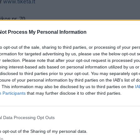
ir
www.tiketa.lt
kos pr. 70
Not Process My Personal Information
 premjera! Gintaro Grajausko "Mergaitė, kurios bijojo Diev
ija), rež. Jonas Vaitkus.
to opt-out of the sale, sharing to third parties, or processing of your per
formation for targeted advertising by us, please use the below opt-out s
r selection. Please note that after your opt-out request is processed y
eing interest-based ads based on personal information utilized by us or
disclosed to third parties prior to your opt-out. You may separately opt-
losure of your personal information by third parties on the IAB’s list of
. This information may also be disclosed by us to third parties on the
IA
Participants
that may further disclose it to other third parties.
l Data Processing Opt Outs
o opt-out of the Sharing of my personal data.
In