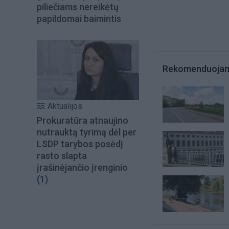
piliečiams nereikėtų
papildomai baimintis
Rekomenduoja
Aktualijos
Prokuratūra atnaujino
nutrauktą tyrimą dėl per
LSDP tarybos posėdį
rasto slapta
įrašinėjančio įrenginio
(1)