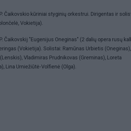
P. Čaikovskio kūriniai styginių orkestrui. Dirigentas ir soli
lončelė, Vokietija).
 P. Čaikovskij "Eugenijus Oneginas" (2 dalių opera rusų kal
eringas (Vokietija). Solistai: Ramūnas Urbietis (Oneginas),
(Lenskis), Vladimiras Prudnikovas (Greminas), Loreta
, Lina Urniežiūtė-Volfienė (Olga).