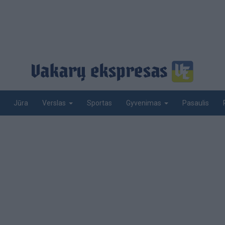
Jūra
Sportas
Pasaulis
Verslas
Gyvenimas