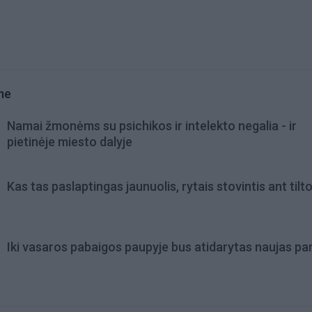
me
Namai žmonėms su psichikos ir intelekto negalia - ir
pietinėje miesto dalyje
Kas tas paslaptingas jaunuolis, rytais stovintis ant tilt
Iki vasaros pabaigos paupyje bus atidarytas naujas pa