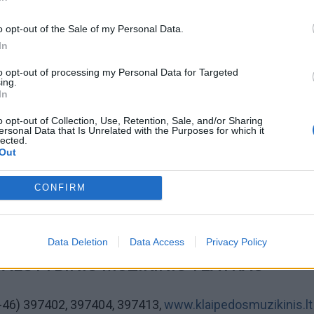
o opt-out of the Sale of my Personal Data.
omiausi
In
Aiškiaregės pranašystė: numatė katastrofišką karo
to opt-out of processing my Personal Data for Targeted
ing.
pabaigą Ukrainoje
In
o opt-out of Collection, Use, Retention, Sale, and/or Sharing
Plaukai mažiau riebaluosis: į šampūną tereikia įberti v
ersonal Data that Is Unrelated with the Purposes for which it
lected.
ingredientą
Out
CONFIRM
ilietai parduodami Žvejų rūmuose nuo 16 val.
Data Deletion
Data Access
Privacy Policy
VALSTYBINIS MUZIKINIS TEATRAS
(8-46) 397402, 397404, 397413,
www.klaipedosmuzikinis.lt