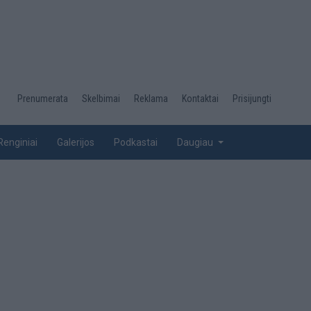
Desktop
Prenumerata
Skelbimai
Reklama
Kontaktai
Prisijungti
menu
top
Renginiai
Galerijos
Podkastai
Daugiau