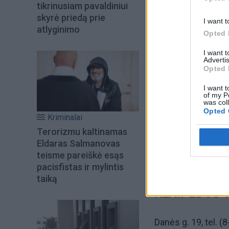
tikrinusiam pavaldiniui
skyrė priedą prie
I want t
Šiuo metu skait
atlyginimo
Opted 
I want 
Advertis
Opted 
I want t
of my P
was col
Opted 
Kriminalai
Terorizmu kaltinamas
Eldaras Salmanovas
teisme pareiškė esąs
Spektaklio dieną b
pacisfistas ir mylintis
taiką
KLAIPĖDOS 
Danės g. 19, tel. 