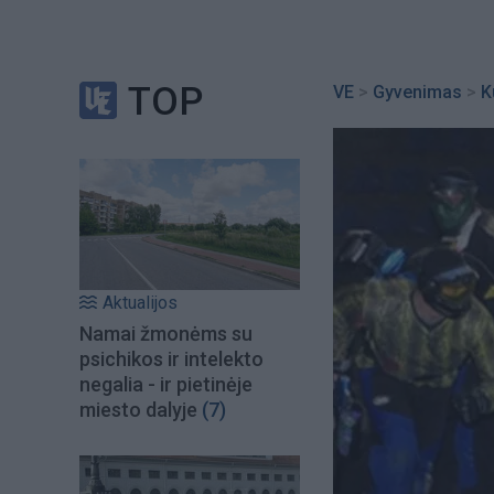
TOP
VE
>
Gyvenimas
>
K
Aktualijos
Namai žmonėms su
psichikos ir intelekto
negalia - ir pietinėje
miesto dalyje
(7)