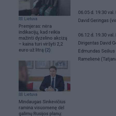
06.05 d. 19.30 val. 
Lietuva
David Geringas (vio
Premjeras: nėra
indikacijų, kad reikia
06.12 d. 19.30 val.
mažinti dyzelino akcizą
Dirigentas David G
– kaina turi viršyti 2,2
euro už litrą
(2)
Edmundas Seilius 
Ramelienė (Tatjana)
Lietuva
Mindaugas Sinkevičius
ramina visuomenę dėl
galimų Rusijos planų: