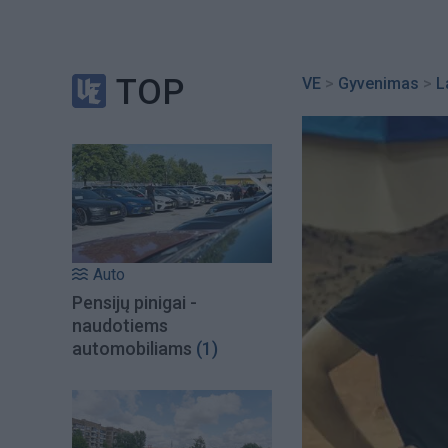
TOP
VE
>
Gyvenimas
>
L
Auto
Pensijų pinigai -
naudotiems
automobiliams
(1)