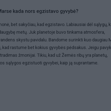
d Marse kada nors egzistavo gyvybė?
monė, bet sakyčiau, kad egzistavo. Labiausiai dėl sąlygų, 
daugybę metų. Juk planetoje buvo tinkama atmosfera,
i vandens skystu pavidalu. Bandome surinkti kuo daugiau 
, kad rastume bet kokius gyvybės pėdsakus. Jeigu pavykt
atradimas žmonijai. Tikiu, kad už Žemės ribų yra planetų,
os sąlygos egzistuoti gyvybei, kaip ją suprantame.