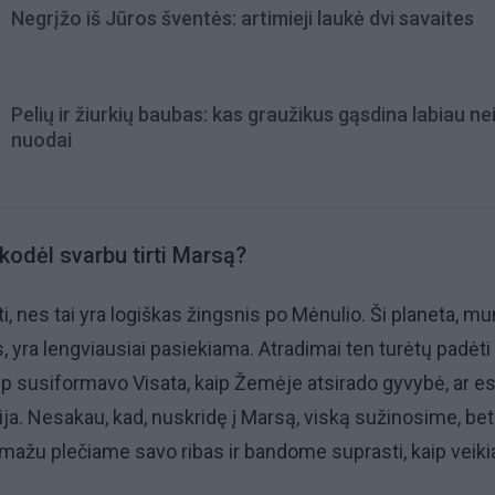
Negrįžo iš Jūros šventės: artimieji laukė dvi savaites
Pelių ir žiurkių baubas: kas graužikus gąsdina labiau ne
nuodai
kodėl svarbu tirti Marsą?
ti, nes tai yra logiškas žingsnis po Mėnulio. Ši planeta, m
, yra lengviausiai pasiekiama. Atradimai ten turėtų padėti
aip susiformavo Visata, kaip Žemėje atsirado gyvybė, ar 
cija. Nesakau, kad, nuskridę į Marsą, viską sužinosime, bet
mažu plečiame savo ribas ir bandome suprasti, kaip veiki