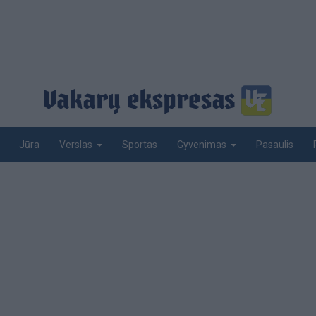
Jūra
Sportas
Pasaulis
Verslas
Gyvenimas