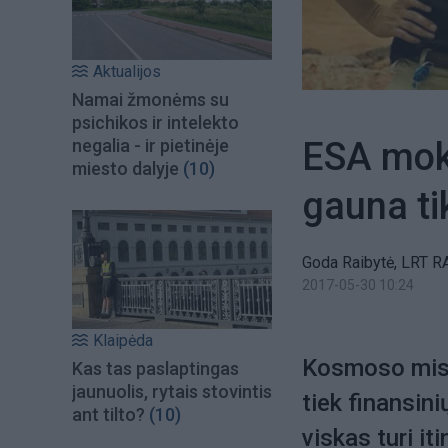
Aktualijos
Namai žmonėms su
psichikos ir intelekto
ESA moks
negalia - ir pietinėje
miesto dalyje
(10)
gauna ti
Goda Raibytė, LRT RAD
2017-05-30 10:24
Klaipėda
Kosmoso misij
Kas tas paslaptingas
jaunuolis, rytais stovintis
tiek finansini
ant tilto?
(10)
viskas turi it