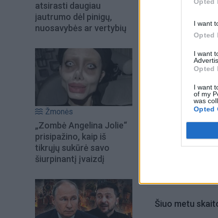
kuriame scenarijus,
Opted 
atsirasti daugiau
Gautus rezultatus
jautrumo dėl pinigų,
I want t
nuosavybės ar vertybių
mokslininkams.
Opted 
I want 
Advertis
Opted 
I want t
of my P
was col
Opted 
Žmonės
„Zombė Angelina Jolie“
prisipažino, kaip iš
tikrųjų sukūrė savo
šiurpinantį įvaizdį
Šiuo metu skait