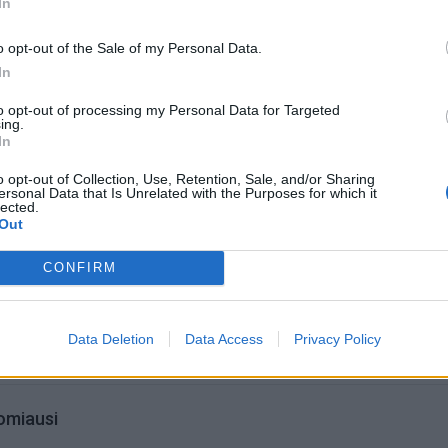
 kas gali nutikti, kai tikrasis marsaeigis atsidurs Marse.
In
 ir savo rekomendacijas pateikiame kitiems „ExoMars“
o opt-out of the Sale of my Personal Data.
In
to opt-out of processing my Personal Data for Targeted
ing.
In
o opt-out of Collection, Use, Retention, Sale, and/or Sharing
ersonal Data that Is Unrelated with the Purposes for which it
lected.
Out
CONFIRM
Data Deletion
Data Access
Privacy Policy
omiausi