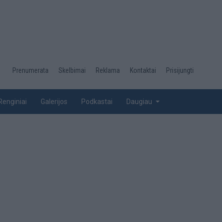
Desktop
Prenumerata
Skelbimai
Reklama
Kontaktai
Prisijungti
menu
top
Renginiai
Galerijos
Podkastai
Daugiau