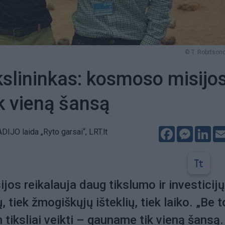
© T. Robrtsono
lininkas: kosmoso misijo
k vieną šansą
Facebook
Messeng
Lin
IJO laida „Ryto garsai“, LRT.lt
os reikalauja daug tikslumo ir investicijų
ų, tiek žmogiškųjų išteklių, tiek laiko. „Be t
in tiksliai veikti – gauname tik vieną šansą.