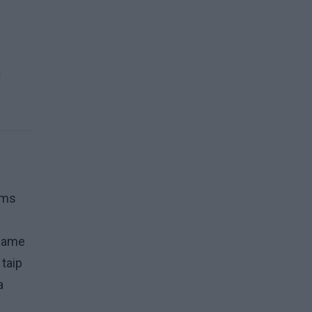
i
ums
esame
 taip
a