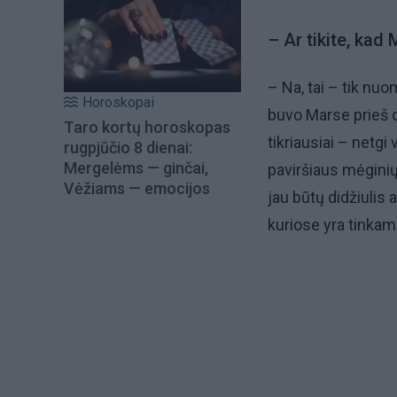
– Ar tikite, ka
– Na, tai – tik nuo
Horoskopai
buvo Marse prieš 
Taro kortų horoskopas
tikriausiai – netg
rugpjūčio 8 dienai:
Mergelėms — ginčai,
paviršiaus mėginių
Vėžiams — emocijos
jau būtų didžiulis 
kuriose yra tinkam