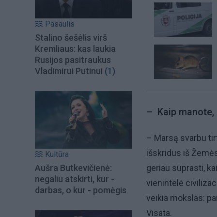
Pasaulis
Stalino šešėlis virš
Kremliaus: kas laukia
Rusijos pasitraukus
Vladimirui Putinui
(1)
– Kaip manote, 
– Marsą svarbu tir
išskridus iš Žemės
Kultūra
Aušra Butkevičienė:
geriau suprasti, k
negaliu atskirti, kur -
vienintelė civiliza
darbas, o kur - pomėgis
veikia mokslas: pa
Visata.