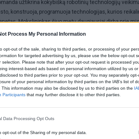
komanda užtikrina kokybišką robotinių technologijų veikim
vysto, konstruoja, programuoja technologijas, kurios reikal
lanetas. Mokslininkas šiuo metu daugiausiai dirba prie mis
bendra Europos kosmoso agentūros ir Rusijos programa, s
Not Process My Personal Information
pač nežemiškos gyvybės paieškai.
to opt-out of the sale, sharing to third parties, or processing of your per
formation for targeted advertising by us, please use the below opt-out s
oMars“ misija. Ką tiksliai darote, koks yra jūsų ind
r selection. Please note that after your opt-out request is processed y
eing interest-based ads based on personal information utilized by us or
disclosed to third parties prior to your opt-out. You may separately opt-
rija, kurioje dirbu, yra labiau inžinerijos laboratorija, kuri
losure of your personal information by third parties on the IAB’s list of
. This information may also be disclosed by us to third parties on the
IA
vystymą. Šiuo metu „ExoMars“ yra vienintelė ir pagrindinė
Participants
that may further disclose it to other third parties.
gentūros robotinė misija. Taigi daugiausiai dėmesio sk
me tyrimus, testuojame technologijas, kurios gali kaip nor
l Data Processing Opt Outs
Mars“. Pavyzdžiui, turime marsaeigių prototipų, kurie, gali
ikrų „ExoMars“ aparatų dizainą. Tuos prototipus visaip išba
o opt-out of the Sharing of my personal data.