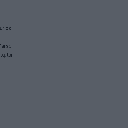
kurios
Marso
ų, tai