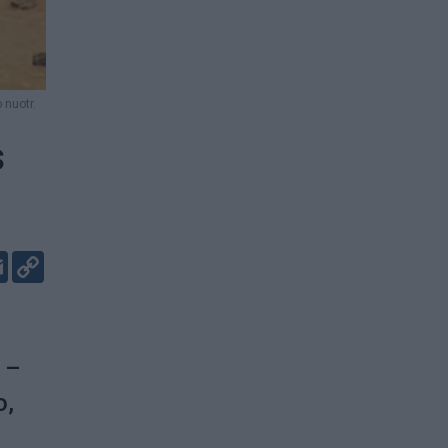
 nuotr.
s
er
kedIn
Email
Copy
Link
 –
o,