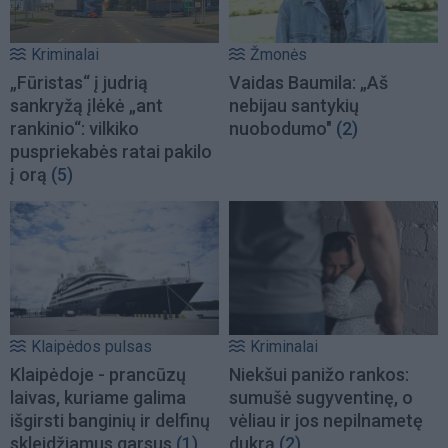
Kriminalai
Žmonės
„Fūristas“ į judrią
Vaidas Baumila: „Aš
sankryžą įlėkė „ant
nebijau santykių
rankinio“: vilkiko
nuobodumo"
(2)
puspriekabės ratai pakilo
į orą
(5)
Klaipėdos pulsas
Kriminalai
Klaipėdoje - prancūzų
Niekšui panižo rankos:
laivas, kuriame galima
sumušė sugyventinę, o
išgirsti banginių ir delfinų
vėliau ir jos nepilnametę
skleidžiamus garsus
(1)
dukrą
(2)