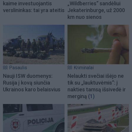
kaime investuojantis
„Wildberries“ sandėliui
verslininkas: tai yra ateitis
Jekaterinburge, už 2000
km nuo sienos
Pasaulis
Kriminalai
Nauji ISW duomenys:
Nelaukti svečiai išėjo ne
Rusija į kovą siunčia
tik su „lauktuvėmis“: į
Ukrainos karo belaisvius
nakties tamsą išsivedė ir
merginą
(1)