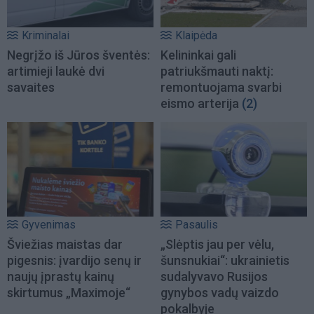
Kriminalai
Klaipėda
Negrįžo iš Jūros šventės:
Kelininkai gali
artimieji laukė dvi
patriukšmauti naktį:
savaites
remontuojama svarbi
eismo arterija
(2)
Gyvenimas
Pasaulis
Šviežias maistas dar
„Slėptis jau per vėlu,
pigesnis: įvardijo senų ir
šunsnukiai“: ukrainietis
naujų įprastų kainų
sudalyvavo Rusijos
skirtumus „Maximoje“
gynybos vadų vaizdo
pokalbyje