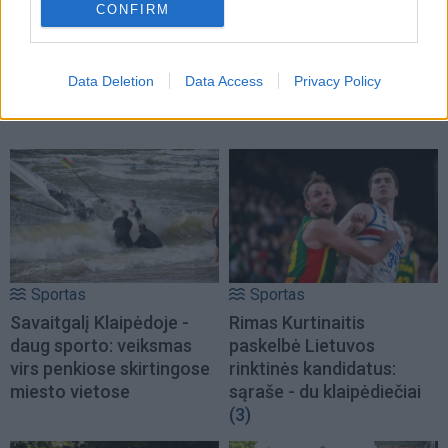
Kultūra
Horoskopai
CONFIRM
Aušra Butkevičienė:
Taro kortų horoskopas
negaliu atskirti, kur -
rugpjūčio 8 dienai:
darbas, o kur - pomėgis
Mergelėms — ginčai,
Data Deletion
Data Access
Privacy Policy
Vėžiams — emocijos
Sportas
Sportas
Savaitgalį Klaipėdoje -
Rimas Kurtinaitis
daug sporto: veiksmas
paskelbė Lietuvos
virs penkiose skirtingose
rinktinės kandidatus:
miesto vietose
sąraše - du klaipėdiečiai
(3)