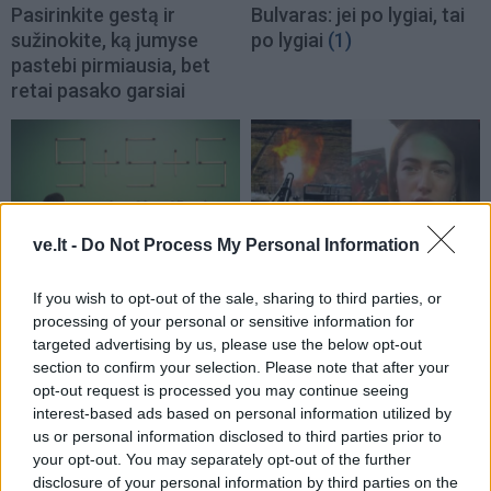
Pasirinkite gestą ir
Bulvaras: jei po lygiai, tai
sužinokite, ką jumyse
po lygiai
(1)
pastebi pirmiausia, bet
retai pasako garsiai
ve.lt -
Do Not Process My Personal Information
Laisvalaikis
Laisvalaikis
If you wish to opt-out of the sale, sharing to third parties, or
Ar jums pakaks
Aiškiaregės pranašystė:
processing of your personal or sensitive information for
išradingumo teisingai
numatė katastrofišką
targeted advertising by us, please use the below opt-out
išspręsti matematinį
karo pabaigą Ukrainoje
section to confirm your selection. Please note that after your
galvosūkį, panaudojant
(14)
opt-out request is processed you may continue seeing
tik vieną degtuką?
(1)
interest-based ads based on personal information utilized by
us or personal information disclosed to third parties prior to
your opt-out. You may separately opt-out of the further
disclosure of your personal information by third parties on the