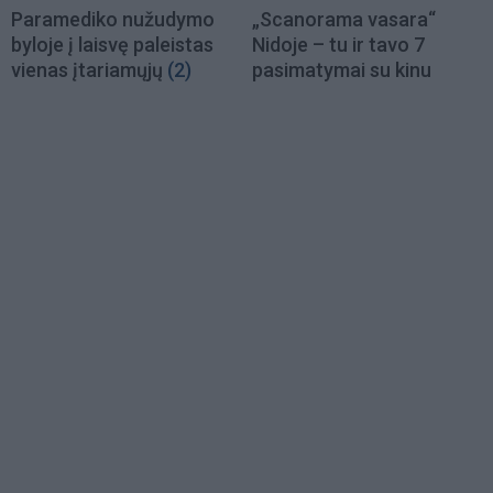
Paramediko nužudymo
„Scanorama vasara“
byloje į laisvę paleistas
Nidoje – tu ir tavo 7
vienas įtariamųjų
(2)
pasimatymai su kinu
Load
More