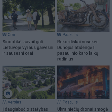
Orai
Pasaulis
Sinoptikė: savaitgalį
Rekordiškai nusekęs
Lietuvoje vyraus gaivesni
Dunojus atidengė II
ir sausesni orai
pasaulinio karo laikų
radinius
Verslas
Pasaulis
Į daugiabučio statybas
Ukrainiečių dronai smogė