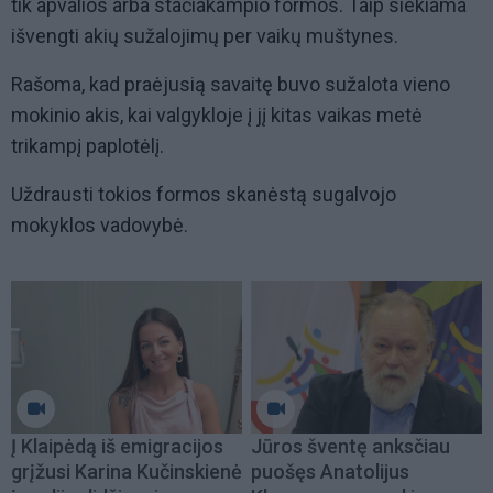
tik apvalios arba stačiakampio formos. Taip siekiama
išvengti akių sužalojimų per vaikų muštynes.
Rašoma, kad praėjusią savaitę buvo sužalota vieno
mokinio akis, kai valgykloje į jį kitas vaikas metė
trikampį paplotėlį.
Uždrausti tokios formos skanėstą sugalvojo
mokyklos vadovybė.
Į Klaipėdą iš emigracijos
Jūros šventę anksčiau
grįžusi Karina Kučinskienė
puošęs Anatolijus