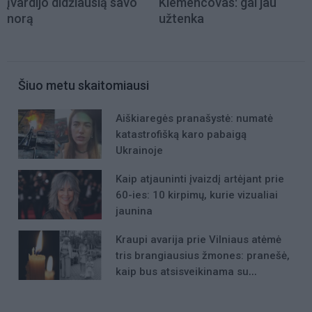
įvardijo didžiausią savo
Klemencovas: gal jau
norą
užtenka
Šiuo metu skaitomiausi
Aiškiaregės pranašystė: numatė
katastrofišką karo pabaigą
Ukrainoje
Kaip atjauninti įvaizdį artėjant prie
60-ies: 10 kirpimų, kurie vizualiai
jaunina
Kraupi avarija prie Vilniaus atėmė
tris brangiausius žmones: pranešė,
kaip bus atsisveikinama su
mergaite, jos mama ir močiute