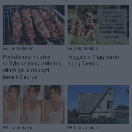
Laisvalaikis
Laisvalaikis
Perkate marinuotus
Rugpjūčio 7-ąją vardo
šašlykus? Viena etiketės
dieną švenčia
eilutė gali sutaupyti
beveik 2 eurus
Laisvalaikis
Laisvalaikis