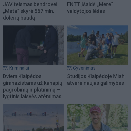
JAV teismas bendrovei
FNTT įšaldė „Mere“
„Meta“ skyrė 567 mln.
valdytojos lėšas
dolerių baudą
Kriminalai
Gyvenimas
Dviem Klaipėdos
Studijos Klaipėdoje Miah
gimnazistams už kanapių
atvėrė naujas galimybes
pagrobimą ir platinimą –
lygtinis laisvės atėmimas