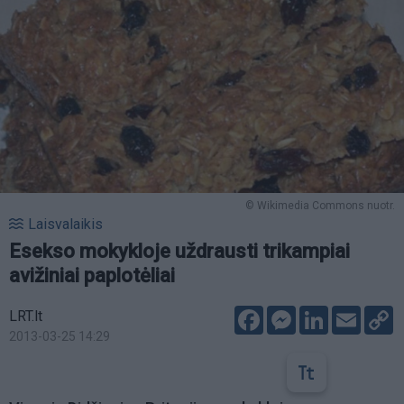
© Wikimedia Commons nuotr.
Laisvalaikis
Esekso mokykloje uždrausti trikampiai
avižiniai paplotėliai
Facebook
Messenger
LinkedIn
Email
C
LRT.lt
L
2013-03-25 14:29