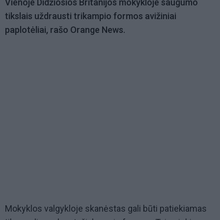
Vienoje Didžiosios Britanijos mokykloje saugumo
tikslais uždrausti trikampio formos avižiniai
paplotėliai, rašo Orange News.
Mokyklos valgykloje skanėstas gali būti patiekiamas