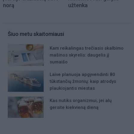
norą
užtenka
Šiuo metu skaitomiausi
Kam reikalingas trečiasis skalbimo
mašinos skyrelis: daugelis jį
sumaišo
Laive planuoja apgyvendinti 80
tūkstančių žmonių: kaip atrodys
plaukiojantis miestas
Kas nutiks organizmui, jei alų
gersite kiekvieną dieną