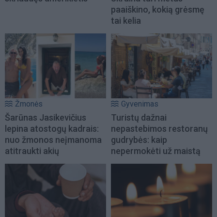
paaiškino, kokią grėsmę
tai kelia
Žmonės
Gyvenimas
Šarūnas Jasikevičius
Turistų dažnai
lepina atostogų kadrais:
nepastebimos restoranų
nuo žmonos neįmanoma
gudrybės: kaip
atitraukti akių
nepermokėti už maistą