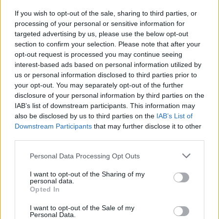
If you wish to opt-out of the sale, sharing to third parties, or
processing of your personal or sensitive information for
targeted advertising by us, please use the below opt-out
section to confirm your selection. Please note that after your
opt-out request is processed you may continue seeing
interest-based ads based on personal information utilized by
Laisvalaikis
Laisvalaikis
us or personal information disclosed to third parties prior to
Šie trumpi kirpimai po 50
Kūno kalbos testas:
your opt-out. You may separately opt-out of the further
metų suteikia plaukams
pasirinkite gestą ir
disclosure of your personal information by third parties on the
daugiau apimties, o veidui
sužinokite, kas trukdo
IAB’s list of downstream participants. This information may
also be disclosed by us to third parties on the
IAB’s List of
– gaivumo
atsipalaiduoti
(2)
Downstream Participants
that may further disclose it to other
third parties.
Personal Data Processing Opt Outs
I want to opt-out of the Sharing of my
personal data.
Opted In
I want to opt-out of the Sale of my
Personal Data.