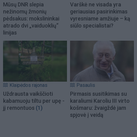
Mūsų DNR slepia
Varškė ne visada yra
nežinomų žmonių
geriausias pasirinkimas
pėdsakus: mokslininkai
vyresniame amžiuje – ką
atrado dvi „vaiduoklių“
siūlo specialistai?
linijas
Klaipėdos rajonas
Pasaulis
Uždrausta vaikščioti
Pirmasis susitikimas su
kabamuoju tiltu per upę -
karaliumi Karoliu III virto
jį remontuos
(1)
košmaru: žvaigždė jam
spjovė į veidą