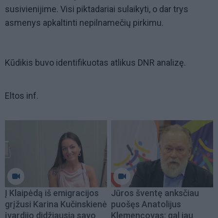
susivienijime. Visi piktadariai sulaikyti, o dar trys
asmenys apkaltinti nepilnamečių pirkimu.
Kūdikis buvo identifikuotas atlikus DNR analizę.
Eltos inf.
Į Klaipėdą iš emigracijos
Jūros šventę anksčiau
grįžusi Karina Kučinskienė
puošęs Anatolijus
įvardijo didžiausią savo
Klemencovas: gal jau