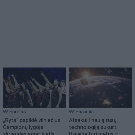
Sportas
Pasaulis
„Rytą“ papildė vilniečius
Atsakui į naują rusų
Čempionų lygoje
technologiją sukurti
skriaudęs amerikietis
Ukraina turi metus –