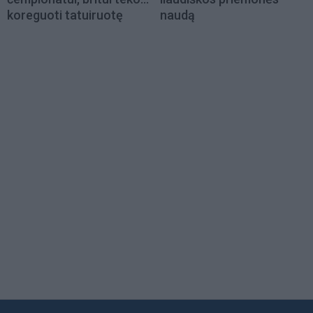
koreguoti tatuiruotę
naudą
Load
More