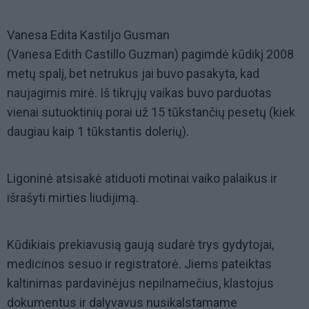
Vanesa Edita Kastiljo Gusman
(Vanesa Edith Castillo Guzman) pagimdė kūdikį 2008
metų spalį, bet netrukus jai buvo pasakyta, kad
naujagimis mirė. Iš tikrųjų vaikas buvo parduotas
vienai sutuoktinių porai už 15 tūkstančių pesetų (kiek
daugiau kaip 1 tūkstantis dolerių).
Ligoninė atsisakė atiduoti motinai vaiko palaikus ir
išrašyti mirties liudijimą.
Kūdikiais prekiavusią gaują sudarė trys gydytojai,
medicinos sesuo ir registratorė. Jiems pateiktas
kaltinimas pardavinėjus nepilnamečius, klastojus
dokumentus ir dalyvavus nusikalstamame