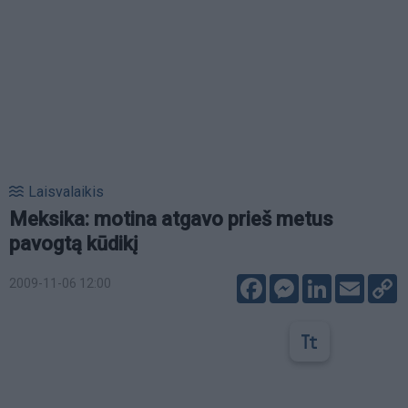
Laisvalaikis
Meksika: motina atgavo prieš metus
pavogtą kūdikį
Facebook
Messenger
LinkedIn
Email
C
2009-11-06 12:00
L