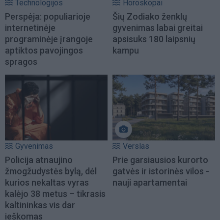
Technologijos
Horoskopai
Perspėja: populiarioje
Šių Zodiako ženklų
internetinėje
gyvenimas labai greitai
programinėje įrangoje
apsisuks 180 laipsnių
aptiktos pavojingos
kampu
spragos
Gyvenimas
Verslas
Policija atnaujino
Prie garsiausios kurorto
žmogžudystės bylą, dėl
gatvės ir istorinės vilos -
kurios nekaltas vyras
nauji apartamentai
kalėjo 38 metus – tikrasis
kaltininkas vis dar
ieškomas