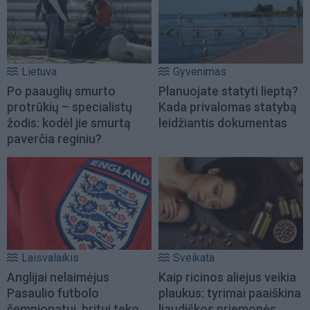
Lietuva
Gyvenimas
Po paauglių smurto
Planuojate statyti lieptą?
protrūkių – specialistų
Kada privalomas statybą
žodis: kodėl jie smurtą
leidžiantis dokumentas
paverčia reginiu?
Laisvalaikis
Sveikata
Anglijai nelaimėjus
Kaip ricinos aliejus veikia
Pasaulio futbolo
plaukus: tyrimai paaiškina
čempionatui, britui teko...
liaudiškos priemonės