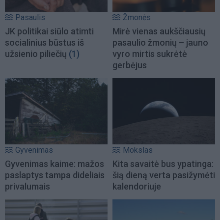
Pasaulis
Žmonės
JK politikai siūlo atimti
Mirė vienas aukščiausių
socialinius būstus iš
pasaulio žmonių – jauno
užsienio piliečių
(1)
vyro mirtis sukrėtė
gerbėjus
Gyvenimas
Mokslas
Gyvenimas kaime: mažos
Kita savaitė bus ypatinga:
paslaptys tampa dideliais
šią dieną verta pasižymėti
privalumais
kalendoriuje