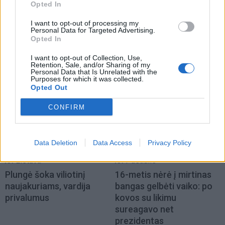
Opted In
I want to opt-out of processing my
Personal Data for Targeted Advertising.
Opted In
I want to opt-out of Collection, Use,
Retention, Sale, and/or Sharing of my
NAUJI
Personal Data that Is Unrelated with the
Purposes for which it was collected.
Opted Out
CONFIRM
Data Deletion
Data Access
Privacy Policy
Lietuva
Pasaulis
Plungė šoka viliotinį
16-metis nėrė į mirtinas
naujakuriams, vardija
bangas gelbėti vaiko: po
privalumus
kovos su likimu
sureagavo net
prezidentas