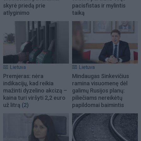
skyrė priedą prie
pacisfistas ir mylintis
atlyginimo
taiką
Lietuva
Lietuva
Premjeras: nėra
Mindaugas Sinkevičius
indikacijų, kad reikia
ramina visuomenę dėl
mažinti dyzelino akcizą –
galimų Rusijos planų:
kaina turi viršyti 2,2 euro
piliečiams nereikėtų
už litrą
(2)
papildomai baimintis