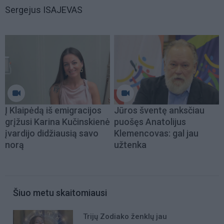
Sergejus ISAJEVAS
Į Klaipėdą iš emigracijos
Jūros šventę anksčiau
grįžusi Karina Kučinskienė
puošęs Anatolijus
įvardijo didžiausią savo
Klemencovas: gal jau
norą
užtenka
Šiuo metu skaitomiausi
Trijų Zodiako ženklų jau