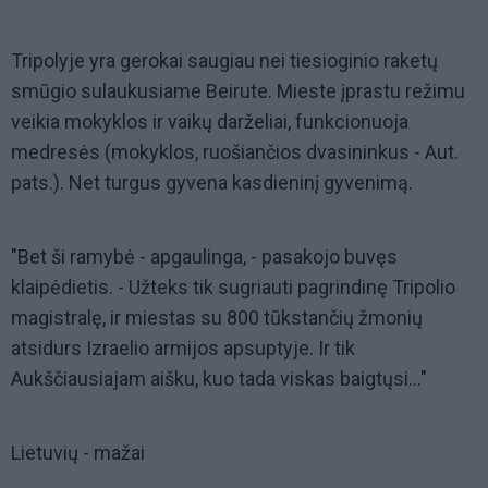
Tripolyje yra gerokai saugiau nei tiesioginio raketų
smūgio sulaukusiame Beirute. Mieste įprastu režimu
veikia mokyklos ir vaikų darželiai, funkcionuoja
medresės (mokyklos, ruošiančios dvasininkus - Aut.
pats.). Net turgus gyvena kasdieninį gyvenimą.
"Bet ši ramybė - apgaulinga, - pasakojo buvęs
klaipėdietis. - Užteks tik sugriauti pagrindinę Tripolio
magistralę, ir miestas su 800 tūkstančių žmonių
atsidurs Izraelio armijos apsuptyje. Ir tik
Aukščiausiajam aišku, kuo tada viskas baigtųsi..."
Lietuvių - mažai