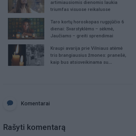
artimiausiomis dienomis laukia
triumfas visuose reikaluose
Taro kortų horoskopas rugpjūčio 6
dienai: Svarstyklėms – sėkmė,
Jaučiams – greiti sprendimai
Kraupi avarija prie Vilniaus atėmė
tris brangiausius žmones: pranešė,
kaip bus atsisveikinama su
mergaite, jos mama ir močiute
Komentarai
Rašyti komentarą