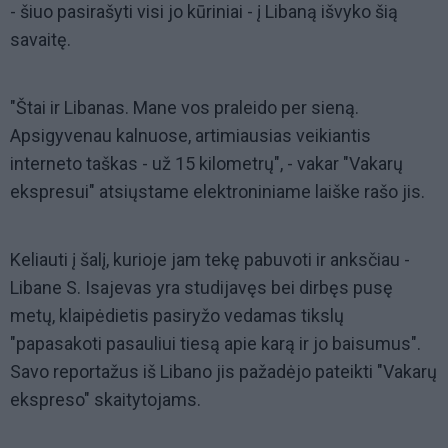
- šiuo pasirašyti visi jo kūriniai - į Libaną išvyko šią
savaitę.
"Štai ir Libanas. Mane vos praleido per sieną.
Apsigyvenau kalnuose, artimiausias veikiantis
interneto taškas - už 15 kilometrų", - vakar "Vakarų
ekspresui" atsiųstame elektroniniame laiške rašo jis.
Keliauti į šalį, kurioje jam tekę pabuvoti ir anksčiau -
Libane S. Isajevas yra studijavęs bei dirbęs pusę
metų, klaipėdietis pasiryžo vedamas tikslų
"papasakoti pasauliui tiesą apie karą ir jo baisumus".
Savo reportažus iš Libano jis pažadėjo pateikti "Vakarų
ekspreso" skaitytojams.