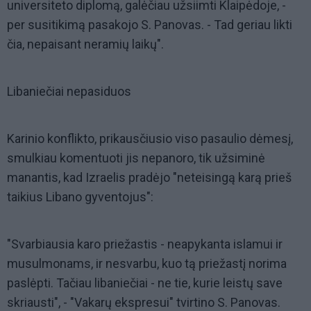
universiteto diplomą, galėčiau užsiimti Klaipėdoje, -
per susitikimą pasakojo S. Panovas. - Tad geriau likti
čia, nepaisant neramių laikų".
Libaniečiai nepasiduos
Karinio konflikto, prikausčiusio viso pasaulio dėmesį,
smulkiau komentuoti jis nepanoro, tik užsiminė
manantis, kad Izraelis pradėjo "neteisingą karą prieš
taikius Libano gyventojus":
"Svarbiausia karo priežastis - neapykanta islamui ir
musulmonams, ir nesvarbu, kuo tą priežastį norima
paslėpti. Tačiau libaniečiai - ne tie, kurie leistų save
skriausti", - "Vakarų ekspresui" tvirtino S. Panovas.