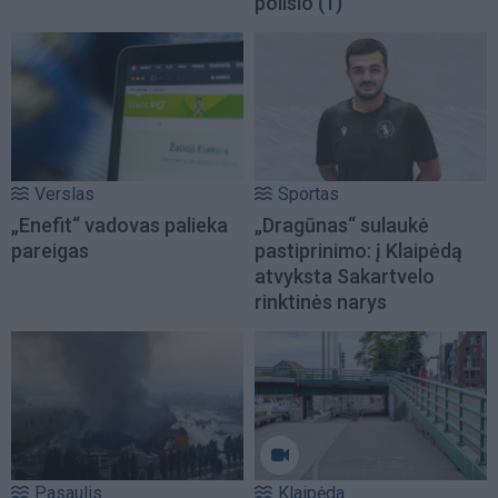
poilsio
(1)
Verslas
Sportas
„Enefit“ vadovas palieka
„Dragūnas“ sulaukė
pareigas
pastiprinimo: į Klaipėdą
atvyksta Sakartvelo
rinktinės narys
Pasaulis
Klaipėda