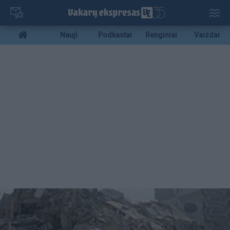
Pereiti
į
pagrindinį
Mobile
Nauji
Podkastai
Renginiai
Vaizdai
turinį
menu
bottom