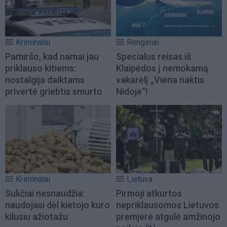
Kriminalai
Renginiai
Pamiršo, kad namai jau
Specialus reisas iš
priklauso kitiems:
Klaipėdos į nemokamą
nostalgija daiktams
vakarėlį „Viena naktis
privertė griebtis smurto
Nidoje“!
Kriminalai
Lietuva
Sukčiai nesnaudžia:
Pirmoji atkurtos
naudojasi dėl kietojo kuro
nepriklausomos Lietuvos
kilusiu ažiotažu
premjerė atgulė amžinojo