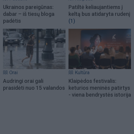
Ukrainos pareigūnas:
Patiltė keliaujantiems į
dabar – iš tiesų bloga
keltą bus atidaryta rudenį
padėtis
(1)
Orai
Kultūra
Audringi orai gali
Klaipėdos festivalis:
prasidėti nuo 15 valandos
keturios meninės patirtys
- viena bendrystės istorija