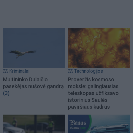
Kriminalai
Technologijos
Muitininko Dulaičio
Proveržis kosmoso
pasekėjas nušovė gandrą
moksle: galingiausias
(3)
teleskopas užfiksavo
istorinius Saulės
paviršiaus kadrus