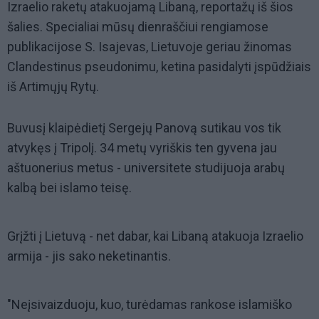
Izraelio raketų atakuojamą Libaną, reportažų iš šios
šalies. Specialiai mūsų dienraščiui rengiamose
publikacijose S. Isajevas, Lietuvoje geriau žinomas
Clandestinus pseudonimu, ketina pasidalyti įspūdžiais
iš Artimųjų Rytų.
Buvusį klaipėdietį Sergejų Panovą sutikau vos tik
atvykęs į Tripolį. 34 metų vyriškis ten gyvena jau
aštuonerius metus - universitete studijuoja arabų
kalbą bei islamo teisę.
Grįžti į Lietuvą - net dabar, kai Libaną atakuoja Izraelio
armija - jis sako neketinantis.
"Neįsivaizduoju, kuo, turėdamas rankose islamiško