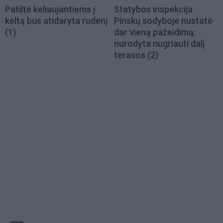
Patiltė keliaujantiems į
Statybos inspekcija
keltą bus atidaryta rudenį
Pinskų sodyboje nustatė
(1)
dar vieną pažeidimą:
nurodyta nugriauti dalį
terasos
(2)