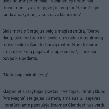
dvasingumo potencialą: "Vadinamieji neetniniai
musulmonai yra atsigręžę į islamą todėl, kad čia jie
randa atsakymus į visus savo klausimus".
Šiais metais Sergejus baigia magistrantūrą. "Darbo
daug, laiko mažai, o ir laisvalaikiu skaitau musulmonų
mokslininkų ir Šariato žinovų raštus. Nors tokiame
amžiuje reikėtų pagalvoti ir apie šeimą", - juokiasi
buvęs klaipėdietis.
"Noriu papasakoti tiesą"
Klaipėdietis rašytojas, poetas ir vertėjas, literatų klubo
"Ars Magna" steigėjas 33 metų amžiaus S. Isajevas,
literatūriniame pasaulyje žinomas Clandestinus vardu