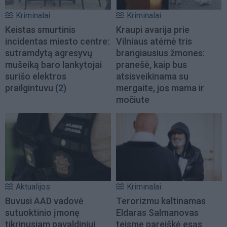
Kriminalai
Kriminalai
Keistas smurtinis
Kraupi avarija prie
incidentas miesto centre:
Vilniaus atėmė tris
sutramdytą agresyvų
brangiausius žmones:
mušeiką baro lankytojai
pranešė, kaip bus
surišo elektros
atsisveikinama su
prailgintuvu
(2)
mergaite, jos mama ir
močiute
Aktualijos
Kriminalai
Buvusi AAD vadovė
Terorizmu kaltinamas
sutuoktinio įmonę
Eldaras Salmanovas
tikrinusiam pavaldiniui
teisme pareiškė esąs