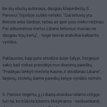
Be šių eilučių autoriaus, daugiau klaipėdiečių S.
Panovui Tripolyje sutikti neteko. "Gal lietuvių yra
Beirute arba Saidoje, tačiau aš apie juos nieko nežinau.
Per aštuonerius metus Libane lietuvius mačiau ne
daugiau trijų kartų", - teigė laisvai arabiškai kalbantis
vyriškis.
Paklaustas, kaip pats atsidūrė šioje šalyje, Sergejus
sako, kad viskas prasidėjo nuo dvasinių paieškų.
"Pradėjau lankyti mečetę Kaune, ir atsidūriau Libane", -
tarpinių stotelių šiame paieškų kelyje vyriškis nemini.
S. Panovo teigimu, jį į Libaną atvedusi islamo religija
turi tai, ko trūksta kitiems tikėjimams - neišsenkantį