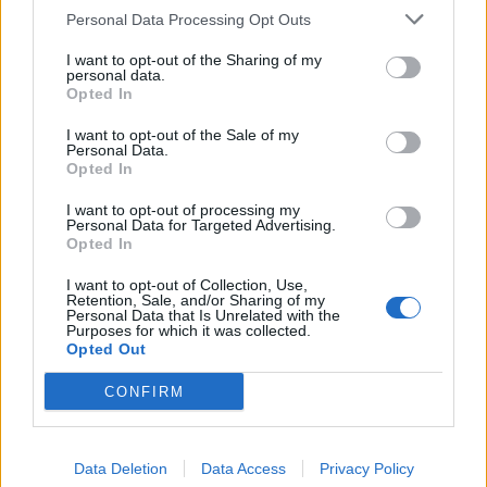
Personal Data Processing Opt Outs
Aktualijos
Lietuva
I want to opt-out of the Sharing of my
Buvusi AAD vadovė
Premjeras: nėra
personal data.
sutuoktinio įmonę
indikacijų, kad reikia
Opted In
tikrinusiam pavaldiniui
mažinti dyzelino akcizą –
I want to opt-out of the Sale of my
skyrė priedą prie
kaina turi viršyti 2,2 euro
Personal Data.
atlyginimo
už litrą
(2)
Opted In
I want to opt-out of processing my
Personal Data for Targeted Advertising.
Opted In
I want to opt-out of Collection, Use,
Retention, Sale, and/or Sharing of my
Personal Data that Is Unrelated with the
Purposes for which it was collected.
Opted Out
Lietuva
Aktualijos
Mindaugas Sinkevičius
Prokuratūra atnaujino
CONFIRM
ramina visuomenę dėl
nutrauktą tyrimą dėl per
galimų Rusijos planų:
LSDP tarybos posėdį
piliečiams nereikėtų
rasto slapta įrašinėjančio
Data Deletion
Data Access
Privacy Policy
papildomai baimintis
įrenginio
(1)