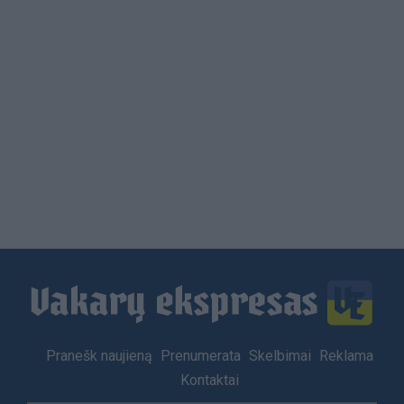
Load
More
Footer
Pranešk naujieną
Prenumerata
Skelbimai
Reklama
menu
Kontaktai