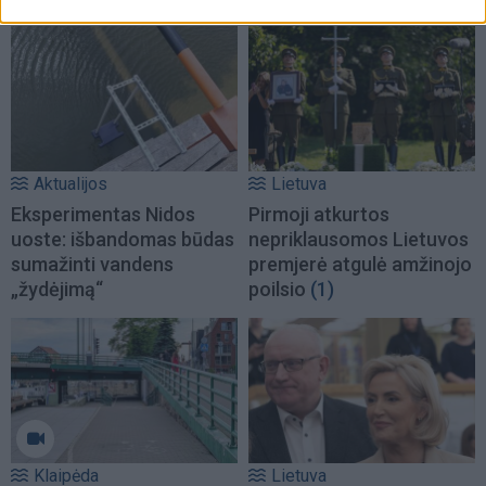
Aktualijos
Lietuva
Eksperimentas Nidos
Pirmoji atkurtos
uoste: išbandomas būdas
nepriklausomos Lietuvos
sumažinti vandens
premjerė atgulė amžinojo
„žydėjimą“
poilsio
(1)
Klaipėda
Lietuva