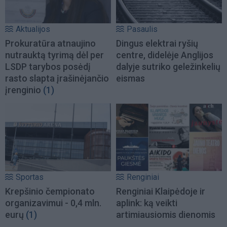
Aktualijos
Pasaulis
Prokuratūra atnaujino
Dingus elektrai ryšių
nutrauktą tyrimą dėl per
centre, didelėje Anglijos
LSDP tarybos posėdį
dalyje sutriko geležinkelių
rasto slapta įrašinėjančio
eismas
įrenginio
(1)
Sportas
Renginiai
Krepšinio čempionato
Renginiai Klaipėdoje ir
organizavimui - 0,4 mln.
aplink: ką veikti
eurų
(1)
artimiausiomis dienomis