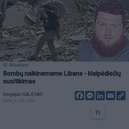
Aktualijos
Bombų naikinamame Libane - klaipėdiečių
susitikimas
Facebook
Messenger
LinkedIn
Email
C
Sergejus ISAJEVAS
L
2006-07-29 12:00