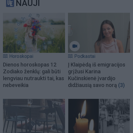
NAUJI
Horoskopai
Podkastai
Dienos horoskopas 12
Į Klaipėdą iš emigracijos
Zodiako ženklų: gali būti
grįžusi Karina
lengviau nutraukti tai, kas
Kučinskienė įvardijo
nebeveikia
didžiausią savo norą
(3)