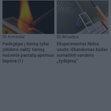
Kriminalai
Aktualijos
Padegėjas į kiemą tyliai
Eksperimentas Nidos
įsliūkino naktį: tamsą
uoste: išbandomas būdas
nušvietė pastatą apėmusi
sumažinti vandens
liepsna
(1)
„žydėjimą“