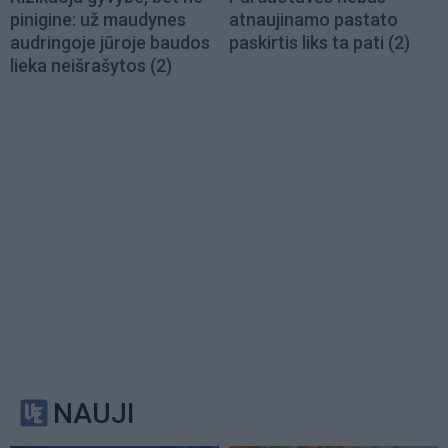
pinigine: už maudynes
atnaujinamo pastato
audringoje jūroje baudos
paskirtis liks ta pati
(2)
lieka neišrašytos
(2)
NAUJI