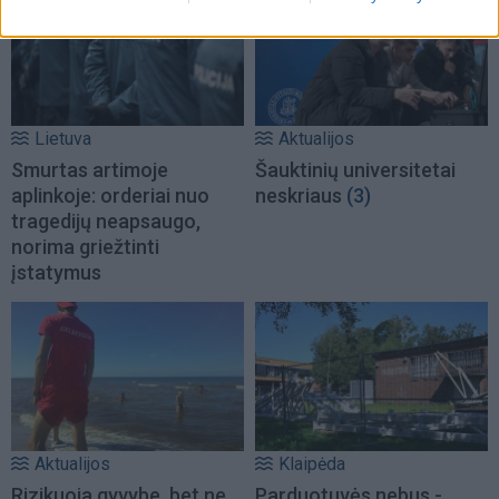
Lietuva
Aktualijos
Smurtas artimoje
Šauktinių universitetai
aplinkoje: orderiai nuo
neskriaus
(3)
tragedijų neapsaugo,
norima griežtinti
įstatymus
Aktualijos
Klaipėda
Rizikuoja gyvybe, bet ne
Parduotuvės nebus -