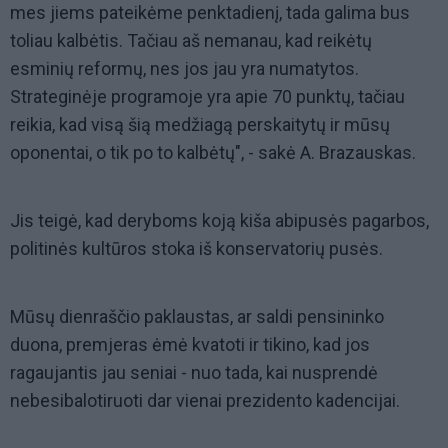
mes jiems pateikėme penktadienį, tada galima bus
toliau kalbėtis. Tačiau aš nemanau, kad reikėtų
esminių reformų, nes jos jau yra numatytos.
Strateginėje programoje yra apie 70 punktų, tačiau
reikia, kad visą šią medžiagą perskaitytų ir mūsų
oponentai, o tik po to kalbėtų", - sakė A. Brazauskas.
Jis teigė, kad deryboms koją kiša abipusės pagarbos,
politinės kultūros stoka iš konservatorių pusės.
Mūsų dienraščio paklaustas, ar saldi pensininko
duona, premjeras ėmė kvatoti ir tikino, kad jos
ragaujantis jau seniai - nuo tada, kai nusprendė
nebesibalotiruoti dar vienai prezidento kadencijai.