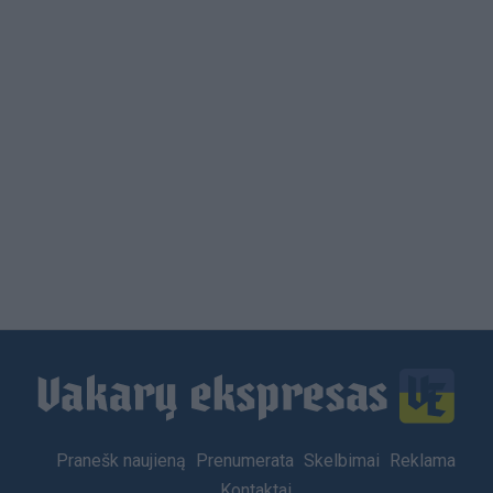
Load
More
Footer
Pranešk naujieną
Prenumerata
Skelbimai
Reklama
menu
Kontaktai