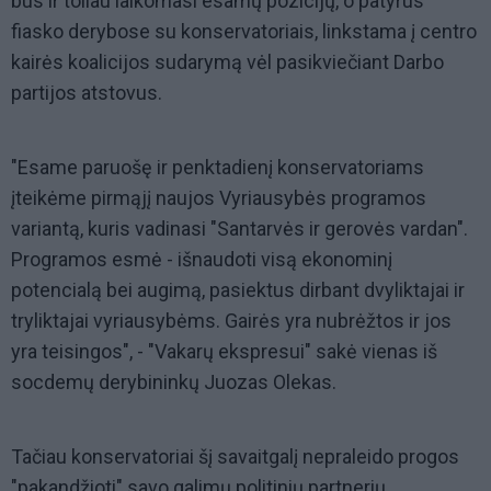
bus ir toliau laikomasi esamų pozicijų, o patyrus
fiasko derybose su konservatoriais, linkstama į centro
kairės koalicijos sudarymą vėl pasikviečiant Darbo
partijos atstovus.
"Esame paruošę ir penktadienį konservatoriams
įteikėme pirmąjį naujos Vyriausybės programos
variantą, kuris vadinasi "Santarvės ir gerovės vardan".
Programos esmė - išnaudoti visą ekonominį
potencialą bei augimą, pasiektus dirbant dvyliktajai ir
tryliktajai vyriausybėms. Gairės yra nubrėžtos ir jos
yra teisingos", - "Vakarų ekspresui" sakė vienas iš
socdemų derybininkų Juozas Olekas.
Tačiau konservatoriai šį savaitgalį nepraleido progos
"pakandžioti" savo galimų politinių partnerių,