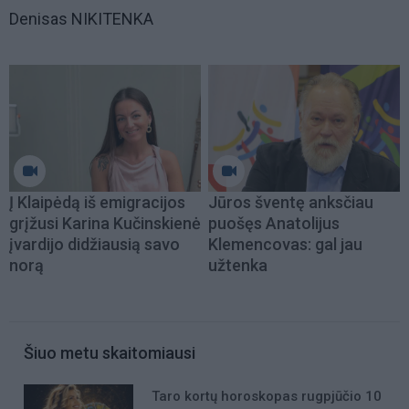
Denisas NIKITENKA
Į Klaipėdą iš emigracijos
Jūros šventę anksčiau
grįžusi Karina Kučinskienė
puošęs Anatolijus
įvardijo didžiausią savo
Klemencovas: gal jau
norą
užtenka
Šiuo metu skaitomiausi
Taro kortų horoskopas rugpjūčio 10