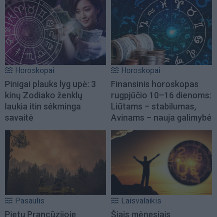
Horoskopai
Horoskopai
Pinigai plauks lyg upė: 3
Finansinis horoskopas
kinų Zodiako ženklų
rugpjūčio 10–16 dienoms:
laukia itin sėkminga
Liūtams – stabilumas,
savaitė
Avinams – nauja galimybė
Pasaulis
Laisvalaikis
Pietų Prancūzijoje
Šiais mėnesiais