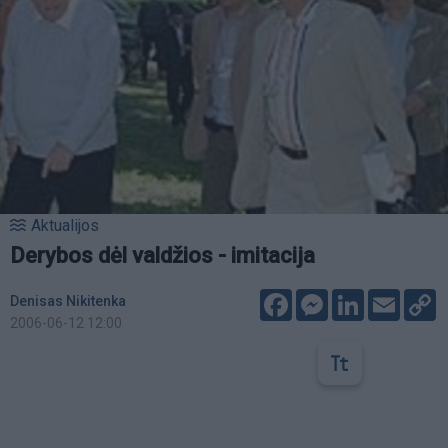
Aktualijos
Derybos dėl valdžios - imitacija
Facebook
Messenger
LinkedIn
Email
C
Denisas Nikitenka
L
2006-06-12 12:00