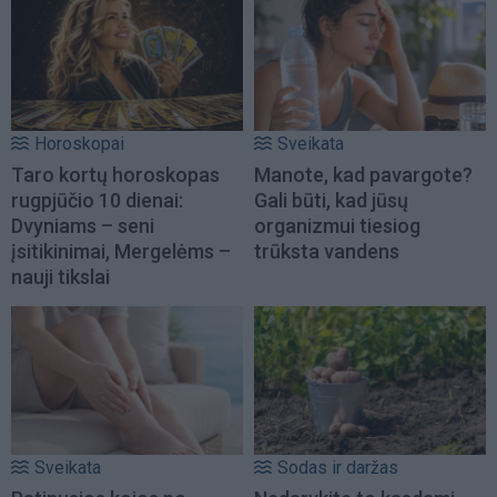
Horoskopai
Sveikata
Taro kortų horoskopas
Manote, kad pavargote?
rugpjūčio 10 dienai:
Gali būti, kad jūsų
Dvyniams – seni
organizmui tiesiog
įsitikinimai, Mergelėms –
trūksta vandens
nauji tikslai
Sveikata
Sodas ir daržas