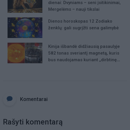
dienai: Dvyniams – seni įsitikinimai,
Mergelėms – nauji tikslai
Dienos horoskopas 12 Zodiako
ženklų: gali sugrįžti sena galimybė
Kinija išbandė didžiausią pasaulyje
582 tonas sveriantį magnetą, kuris
bus naudojamas kuriant „dirbtinę
Saulę“
Komentarai
Rašyti komentarą