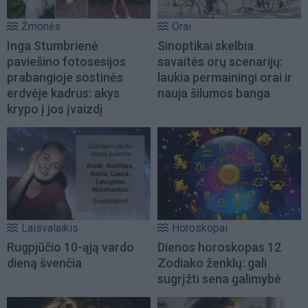
Žmonės
Orai
Inga Stumbrienė
Sinoptikai skelbia
paviešino fotosesijos
savaitės orų scenarijų:
prabangioje sostinės
laukia permainingi orai ir
erdvėje kadrus: akys
nauja šilumos banga
krypo į jos įvaizdį
Laisvalaikis
Horoskopai
Rugpjūčio 10-ąją vardo
Dienos horoskopas 12
dieną švenčia
Zodiako ženklų: gali
sugrįžti sena galimybė