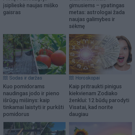
įsiplieskė naujas miško
gimusiems – ypatingas
gaisras
metas: astrologai žada
naujas galimybes ir
sėkmę
Sodas ir daržas
Horoskopai
Kuo pomidorams
Kaip pritraukti pinigus
naudingas jodo ir pieno
kiekvienam Zodiako
išrūgų mišinys: kaip
ženklui: 12 būdų parodyti
tinkamai laistyti ir purkšti
Visatai, kad norite
pomidorus
daugiau