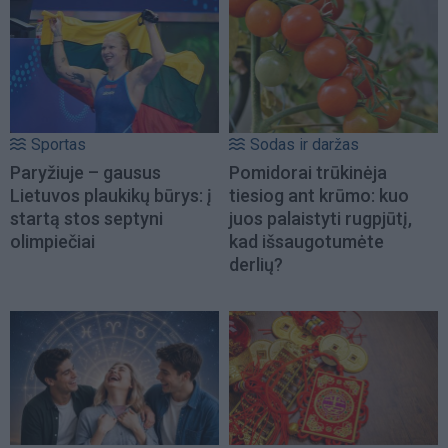
Sportas
Sodas ir daržas
Paryžiuje – gausus
Pomidorai trūkinėja
Lietuvos plaukikų būrys: į
tiesiog ant krūmo: kuo
startą stos septyni
juos palaistyti rugpjūtį,
olimpiečiai
kad išsaugotumėte
derlių?