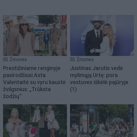
Žmonės
Žmonės
Prestižiniame renginyje
Justinas Jarutis vedė
pasirodžiusi Asta
mylimąją Urtę: pora
Valentaitė su vyru kaustė
vestuves iškėlė pajūryje
žvilgsnius: „Trūksta
(1)
žodžių“