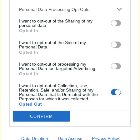
Personal Data Processing Opt Outs
Klaipėdos rajonas
Lietuva
Atgims du legendiniai
Plungė šoka viliotinį
I want to opt-out of the Sharing of my
personal data.
pėsčiųjų tiltai per Miniją:
naujakuriams, vardija
Opted In
vienas jungia net du
privalumus
(1)
rajonus
I want to opt-out of the Sale of my
Personal Data.
Opted In
I want to opt-out of processing my
Personal Data for Targeted Advertising.
Opted In
I want to opt-out of Collection, Use,
Retention, Sale, and/or Sharing of my
Klaipėdos rajonas
Lietuva
Personal Data that Is Unrelated with the
Purposes for which it was collected.
Uždrausta vaikščioti
Po paauglių smurto
Opted Out
kabamuoju tiltu per upę -
protrūkių – specialistų
CONFIRM
jį remontuos
(5)
žodis: kodėl jie smurtą
paverčia reginiu?
Data Deletion
Data Access
Privacy Policy