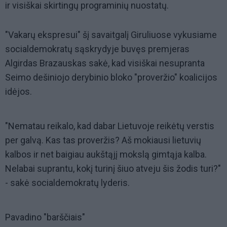
ir visiškai skirtingų programinių nuostatų.
"Vakarų ekspresui" šį savaitgalį Giruliuose vykusiame
socialdemokratų sąskrydyje buvęs premjeras
Algirdas Brazauskas sakė, kad visiškai nesupranta
Seimo dešiniojo derybinio bloko "proveržio" koalicijos
idėjos.
"Nematau reikalo, kad dabar Lietuvoje reikėtų verstis
per galvą. Kas tas proveržis? Aš mokiausi lietuvių
kalbos ir net baigiau aukštąjį mokslą gimtąja kalba.
Nelabai suprantu, kokį turinį šiuo atveju šis žodis turi?"
- sakė socialdemokratų lyderis.
Pavadino "barščiais"