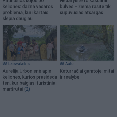
Patinusios kojos po
Nedarykite to kasdami
kelionės: dažna vasaros
bulves – žiemą rasite tik
problema, kuri kartais
supuvusias atsargas
slepia daugiau
Laisvalaikis
Auto
Aurelija Urbonienė apie
Keturračiai gamtoje: mitai
keliones, kurios prasideda
ir realybė
ten, kur baigiasi turistiniai
maršrutai
(2)