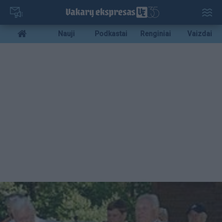
Pereiti
į
pagrindinį
Mobile
Nauji
Podkastai
Renginiai
Vaizdai
turinį
menu
bottom