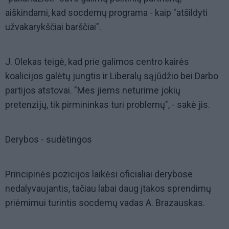
aiškindami, kad socdemų programa - kaip "atšildyti
užvakarykščiai barščiai".
J. Olekas teigė, kad prie galimos centro kairės
koalicijos galėtų jungtis ir Liberalų sąjūdžio bei Darbo
partijos atstovai. "Mes jiems neturime jokių
pretenzijų, tik pirmininkas turi problemų", - sakė jis.
Derybos - sudėtingos
Principinės pozicijos laikėsi oficialiai derybose
nedalyvaujantis, tačiau labai daug įtakos sprendimų
priėmimui turintis socdemų vadas A. Brazauskas.