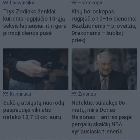
Laisvalaikis
Horoskopai
Trys Zodiako ženklai,
Kinų horoskopas
kuriems rugpjūčio 10-ąją
rugpjūčio 10–16 dienoms:
seksis labiausiai: itin gera
Beždžionėms – proveržis,
pirmoji dienos pusė
Drakonams – šuolis į
priekį
Kriminalai
Žmonės
Sukčių atsiųstą nuorodą
Netektis: sulaukęs 86
paspaudęs vilnietis
metų, mirė Donas
neteko 13,7 tūkst. eurų
Nelsonas – antras pagal
pergalių skaičių NBA
vyriausiasis treneris