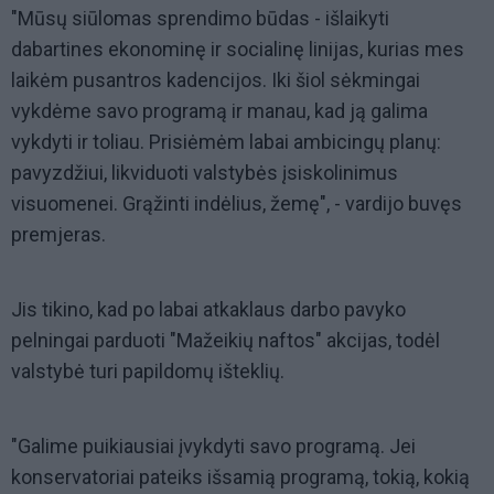
"Mūsų siūlomas sprendimo būdas - išlaikyti
dabartines ekonominę ir socialinę linijas, kurias mes
laikėm pusantros kadencijos. Iki šiol sėkmingai
vykdėme savo programą ir manau, kad ją galima
vykdyti ir toliau. Prisiėmėm labai ambicingų planų:
pavyzdžiui, likviduoti valstybės įsiskolinimus
visuomenei. Grąžinti indėlius, žemę", - vardijo buvęs
premjeras.
Jis tikino, kad po labai atkaklaus darbo pavyko
pelningai parduoti "Mažeikių naftos" akcijas, todėl
valstybė turi papildomų išteklių.
"Galime puikiausiai įvykdyti savo programą. Jei
konservatoriai pateiks išsamią programą, tokią, kokią