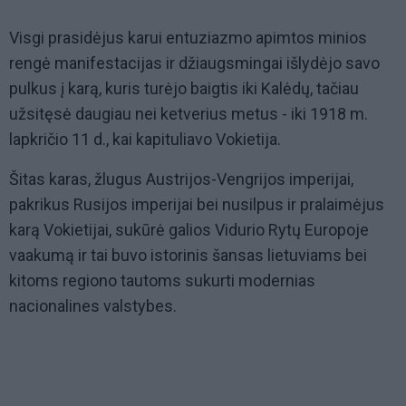
Visgi prasidėjus karui entuziazmo apimtos minios
rengė manifestacijas ir džiaugsmingai išlydėjo savo
pulkus į karą, kuris turėjo baigtis iki Kalėdų, tačiau
užsitęsė daugiau nei ketverius metus - iki 1918 m.
lapkričio 11 d., kai kapituliavo Vokietija.
Šitas karas, žlugus Austrijos-Vengrijos imperijai,
pakrikus Rusijos imperijai bei nusilpus ir pralaimėjus
karą Vokietijai, sukūrė galios Vidurio Rytų Europoje
vaakumą ir tai buvo istorinis šansas lietuviams bei
kitoms regiono tautoms sukurti modernias
nacionalines valstybes.