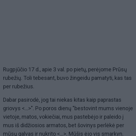
Rugpjūčio 17 d., apie 3 val. po pietų, perėjome Prūsų
rubežių. Toli tebesant, buvo žingeidu pamatyti, kas tas
per rubežius.
Dabar pasirodė, jog tai niekas kitas kaip paprastas
griovys <...>". Po poros dienų "bestovint mums vienoje
vietoje, matos, vokiečiai, mus pastebėjo ir paleido į
mus iš didžiosios armatos, bet šovinys perlėkė per
mūsų galvas ir nukrito <...>. Mūšis ėjo vis smarkyn.