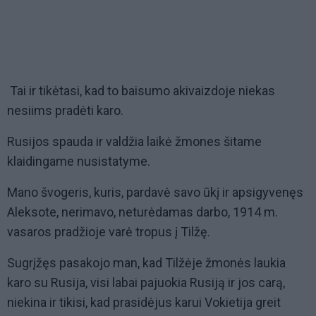
Tai ir tikėtasi, kad to baisumo akivaizdoje niekas
nesiims pradėti karo.
Rusijos spauda ir valdžia laikė žmones šitame
klaidingame nusistatyme.
Mano švogeris, kuris, pardavė savo ūkį ir apsigyvenęs
Aleksote, nerimavo, neturėdamas darbo, 1914 m.
vasaros pradžioje varė tropus į Tilžę.
Sugrįžęs pasakojo man, kad Tilžėje žmonės laukia
karo su Rusija, visi labai pajuokia Rusiją ir jos carą,
niekina ir tikisi, kad prasidėjus karui Vokietija greit