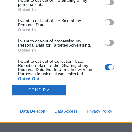
I want to opt-out of the Sharing of my
antrą garlaivį, kuris atplaukė keliomis valandomis
personal data.
Opted In
vėliau, patekome ir mes.
I want to opt-out of the Sale of my
Parplaukę Kaunan, pamatėme, kad ir iš Kauno žmonės
Personal Data.
Opted In
kraustosi.
I want to opt-out of processing my
Rusijos gyventojus, o ypač mane, karas netikėtai
Personal Data for Targeted Advertising.
Opted In
užklupo. Buvo kalbama, kad gali kilti karas, bet buvo
I want to opt-out of Collection, Use,
aišku, kad tas karas turės būti labai didelis, beveik
Retention, Sale, and/or Sharing of my
Personal Data that Is Unrelated with the
pasaulinis.
Purposes for which it was collected.
Opted Out
CONFIRM
Data Deletion
Data Access
Privacy Policy