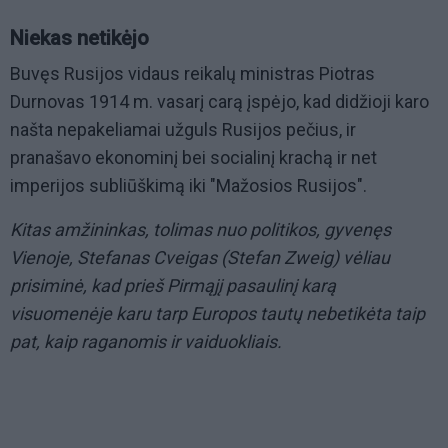
Niekas netikėjo
Buvęs Rusijos vidaus reikalų ministras Piotras
Durnovas 1914 m. vasarį carą įspėjo, kad didžioji karo
našta nepakeliamai užguls Rusijos pečius, ir
pranašavo ekonominį bei socialinį krachą ir net
imperijos subliūškimą iki "Mažosios Rusijos".
Kitas amžininkas, tolimas nuo politikos, gyvenęs
Vienoje, Stefanas Cveigas (Stefan Zweig) vėliau
prisiminė, kad prieš Pirmąjį pasaulinį karą
visuomenėje karu tarp Europos tautų nebetikėta taip
pat, kaip raganomis ir vaiduokliais.