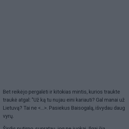
Bet reikėjo pergalėti ir kitokias mintis, kurios traukte
traukė atgal: "Už ką tu nujau eini kariauti? Gal manai už
Lietuvą? Tai ne <...>. Pasiekus Baisogalą, išvydau daug
vyrų.
Širdis nutirpo, supratau, jog ne juokai. Ilgai čia