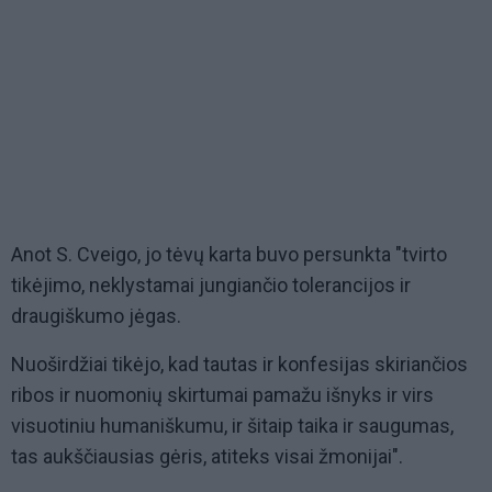
Anot S. Cveigo, jo tėvų karta buvo persunkta "tvirto
tikėjimo, neklystamai jungiančio tolerancijos ir
draugiškumo jėgas.
Nuoširdžiai tikėjo, kad tautas ir konfesijas skiriančios
ribos ir nuomonių skirtumai pamažu išnyks ir virs
visuotiniu humaniškumu, ir šitaip taika ir saugumas,
tas aukščiausias gėris, atiteks visai žmonijai".