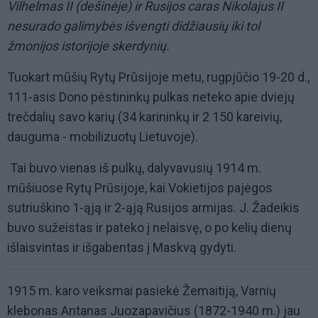
Vilhelmas II (dešinėje) ir Rusijos caras Nikolajus II
nesurado galimybės išvengti didžiausių iki tol
žmonijos istorijoje skerdynių.
Tuokart mūšių Rytų Prūsijoje metu, rugpjūčio 19-20 d.,
111-asis Dono pėstininkų pulkas neteko apie dviejų
trečdalių savo karių (34 karininkų ir 2 150 kareivių,
dauguma - mobilizuotų Lietuvoje).
Tai buvo vienas iš pulkų, dalyvavusių 1914 m.
mūšiuose Rytų Prūsijoje, kai Vokietijos pajėgos
sutriuškino 1-ąją ir 2-ąją Rusijos armijas. J. Žadeikis
buvo sužeistas ir pateko į nelaisvę, o po kelių dienų
išlaisvintas ir išgabentas į Maskvą gydyti.
1915 m. karo veiksmai pasiekė Žemaitiją, Varnių
klebonas Antanas Juozapavičius (1872-1940 m.) jau