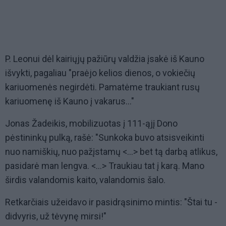
P. Leonui dėl kairiųjų pažiūrų valdžia įsakė iš Kauno
išvykti, pagaliau "praėjo kelios dienos, o vokiečių
kariuomenės negirdėti. Pamatėme traukiant rusų
kariuomenę iš Kauno į vakarus..."
Jonas Žadeikis, mobilizuotas į 111-ąjį Dono
pėstininkų pulką, rašė: "Sunkoka buvo atsisveikinti
nuo namiškių, nuo pažįstamų <...> bet tą darbą atlikus,
pasidarė man lengva. <...> Traukiau tat į karą. Mano
širdis valandomis kaito, valandomis šalo.
Retkarčiais užeidavo ir pasidrąsinimo mintis: "Štai tu -
didvyris, už tėvynę mirsi!"