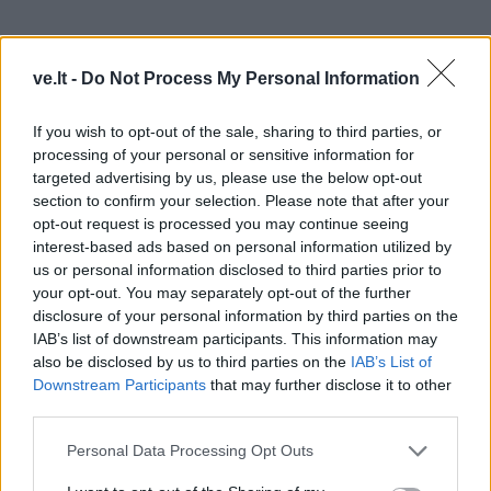
ve.lt -
Do Not Process My Personal Information
If you wish to opt-out of the sale, sharing to third parties, or
processing of your personal or sensitive information for
targeted advertising by us, please use the below opt-out
section to confirm your selection. Please note that after your
opt-out request is processed you may continue seeing
interest-based ads based on personal information utilized by
us or personal information disclosed to third parties prior to
your opt-out. You may separately opt-out of the further
disclosure of your personal information by third parties on the
Pasisamdžiau ir aš sekančiai dienai du vežimu ilgomis
IAB’s list of downstream participants. This information may
drobynomis daiktams vežti.
also be disclosed by us to third parties on the
IAB’s List of
Downstream Participants
that may further disclose it to other
third parties.
Anksti rytą sukrovėme daiktus į vežimus ir išleidome
vežikus Kaunan, o patys vykom garlaivin. Į pirmą
Personal Data Processing Opt Outs
garlaivį, kuris atplaukė nuo Jurbarko, netilpome... Į