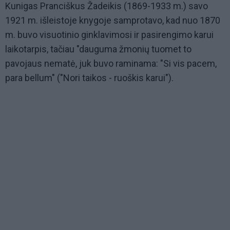
Kunigas Pranciškus Žadeikis (1869-1933 m.) savo
1921 m. išleistoje knygoje samprotavo, kad nuo 1870
m. buvo visuotinio ginklavimosi ir pasirengimo karui
laikotarpis, tačiau "dauguma žmonių tuomet to
pavojaus nematė, juk buvo raminama: "Si vis pacem,
para bellum" ("Nori taikos - ruoškis karui").