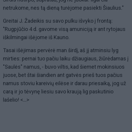
netrukome, nes tą dieną turėjome pasiekti Šiaulius."
Greitai J. Žadeikis su savo pulku išvyko į frontą:
"Rugpjūčio 4 d. gavome visą amuniciją ir ant rytojaus
iškilmingai išėjome iš Kauno.
Tasai išėjimas pervėrė man širdį, aš jį atminsiu lyg
mirties: pernai tuo pačiu laiku džiaugiaus, žiūrėdamas į
"Saulės" namus, - buvo viltis, kad šiemet mokinsiuos
juose, bet štai šiandien ant gatvės prieš tuos pačius
namus stoviu kareivių eilėse ir darau priesaiką, jog už
carą ir jo tėvynę liesiu savo kraują lig paskutinio
lašelio! <...>