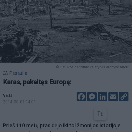
© Lietuvos centrinio valstybės archyvo nuotr.
Pasaulis
Karas, pakeitęs Europą:
Facebook
Messenger
LinkedIn
Email
C
VE.LT
L
2014-08-01 14:01
Prieš 110 metų prasidėjo iki tol žmonijos istorijoje