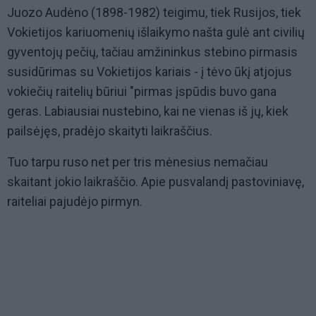
Juozo Audėno (1898-1982) teigimu, tiek Rusijos, tiek
Vokietijos kariuomenių išlaikymo našta gulė ant civilių
gyventojų pečių, tačiau amžininkus stebino pirmasis
susidūrimas su Vokietijos kariais - į tėvo ūkį atjojus
vokiečių raitelių būriui "pirmas įspūdis buvo gana
geras. Labiausiai nustebino, kai ne vienas iš jų, kiek
pailsėjęs, pradėjo skaityti laikraščius.
Tuo tarpu ruso net per tris mėnesius nemačiau
skaitant jokio laikraščio. Apie pusvalandį pastoviniavę,
raiteliai pajudėjo pirmyn.