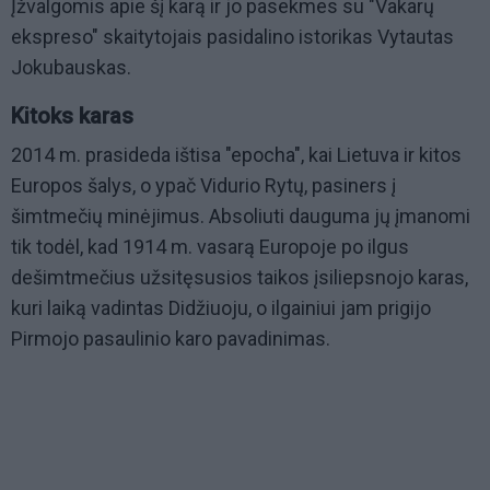
Įžvalgomis apie šį karą ir jo pasekmes su "Vakarų
ekspreso" skaitytojais pasidalino istorikas Vytautas
Jokubauskas.
Kitoks karas
2014 m. prasideda ištisa "epocha", kai Lietuva ir kitos
Europos šalys, o ypač Vidurio Rytų, pasiners į
šimtmečių minėjimus. Absoliuti dauguma jų įmanomi
tik todėl, kad 1914 m. vasarą Europoje po ilgus
dešimtmečius užsitęsusios taikos įsiliepsnojo karas,
kuri laiką vadintas Didžiuoju, o ilgainiui jam prigijo
Pirmojo pasaulinio karo pavadinimas.