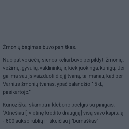
Žmonių bėgimas buvo paniškas.
Nuo pat vokiečių sienos keliai buvo perpildyti žmonių,
vežimų, gyvulių, valdininkų ir, kiek juokinga, kunigų. Jei
galima sau įsivaizduoti didįjį tvaną, tai manau, kad per
Varnius žmonių tvanas, ypač balandžio 15 d.,
pasikartojo."
Kurioziškai skamba ir klebono poelgis su pinigais:
"Atnešiau [į vietinę kredito draugiją] visą savo kapitalą
- 800 aukso rublių ir iškeičiau į "bumaškas".