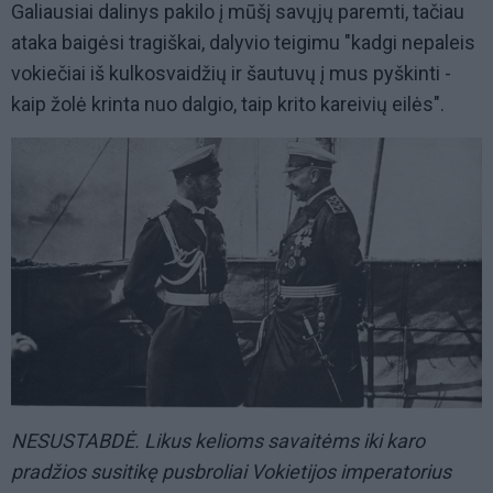
Galiausiai dalinys pakilo į mūšį savųjų paremti, tačiau
ataka baigėsi tragiškai, dalyvio teigimu "kadgi nepaleis
vokiečiai iš kulkosvaidžių ir šautuvų į mus pyškinti -
kaip žolė krinta nuo dalgio, taip krito kareivių eilės".
NESUSTABDĖ. Likus kelioms savaitėms iki karo
pradžios susitikę pusbroliai Vokietijos imperatorius