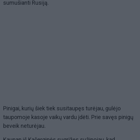
sumušianti Rusiją.
Pinigai, kurių šiek tiek susitaupęs turėjau, gulėjo
taupomoje kasoje vaikų vardu įdėti. Prie savęs pinigų
beveik neturėjau.
Kaunan iš Kačerginės sugrįžęs sužinojau, kad