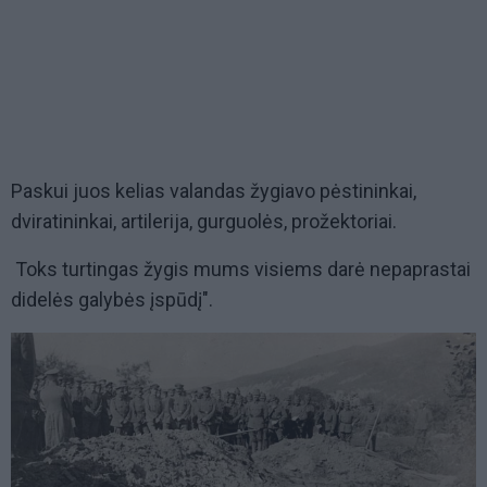
Paskui juos kelias valandas žygiavo pėstininkai,
dviratininkai, artilerija, gurguolės, prožektoriai.
Toks turtingas žygis mums visiems darė nepaprastai
didelės galybės įspūdį".