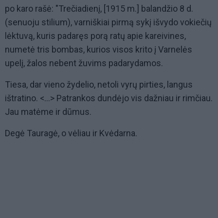
po karo rašė: "Trečiadienį, [1915 m.] balandžio 8 d.
(senuoju stilium), varniškiai pirmą sykį išvydo vokiečių
lėktuvą, kuris padaręs porą ratų apie kareivines,
numetė tris bombas, kurios visos krito į Varnelės
upelį, žalos nebent žuvims padarydamos.
Tiesa, dar vieno žydelio, netoli vyrų pirties, langus
ištratino. <...> Patrankos dundėjo vis dažniau ir rimčiau.
Jau matėme ir dūmus.
Degė Tauragė, o vėliau ir Kvėdarna.