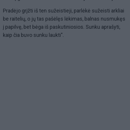
Pradėjo grįžti iš ten sužeistieji, parlėkė sužeisti arkliai
be raitelių, o jų tas pašėlęs lėkimas, balnas nusmukęs
į papilvę, bet bėga iš paskutiniosios. Sunku aprašyti,
kaip čia buvo sunku laukti".