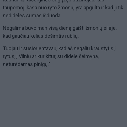
taupomoji kasa nuo ryto žmonių yra apgulta ir kad ji tik
nedideles sumas išduoda.
Negalima buvo man visą dieną gaišti žmonių eilėje,
kad gaučiau kelias dešimtis rublių.
Tuojau ir susiorientavau, kad aš negaliu kraustytis į
rytus, į Vilnių ar kur kitur, su didele šeimyna,
neturėdamas pinigų."