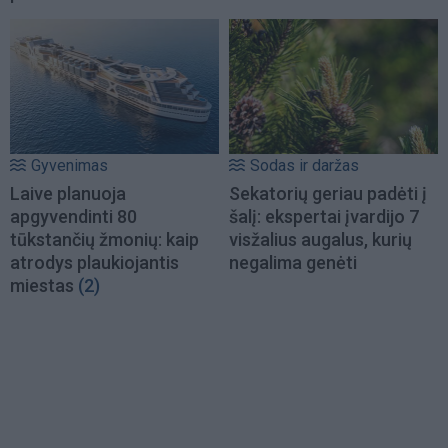
Gyvenimas
Sodas ir daržas
Laive planuoja
Sekatorių geriau padėti į
apgyvendinti 80
šalį: ekspertai įvardijo 7
tūkstančių žmonių: kaip
visžalius augalus, kurių
atrodys plaukiojantis
negalima genėti
miestas
(2)