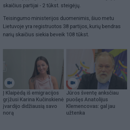
skaičius partijai - 2 tūkst. steigėjų.
Teisingumo ministerijos duomenimis, šiuo metu
Lietuvoje yra registruotos 38 partijos, kurių bendras
narių skaičius siekia beveik 108 tūkst.
Į Klaipėdą iš emigracijos
Jūros šventę anksčiau
grįžusi Karina Kučinskienė
puošęs Anatolijus
įvardijo didžiausią savo
Klemencovas: gal jau
norą
užtenka