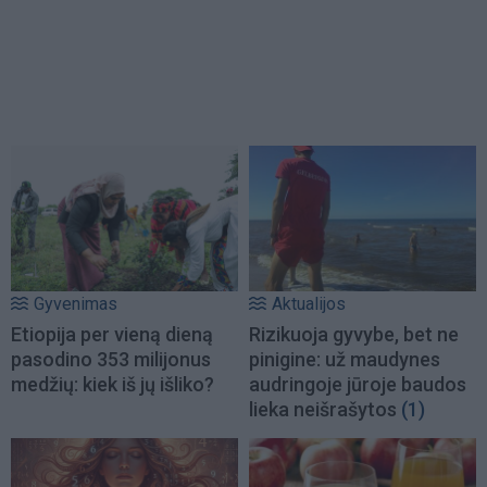
Gyvenimas
Aktualijos
Etiopija per vieną dieną
Rizikuoja gyvybe, bet ne
pasodino 353 milijonus
pinigine: už maudynes
medžių: kiek iš jų išliko?
audringoje jūroje baudos
lieka neišrašytos
(1)