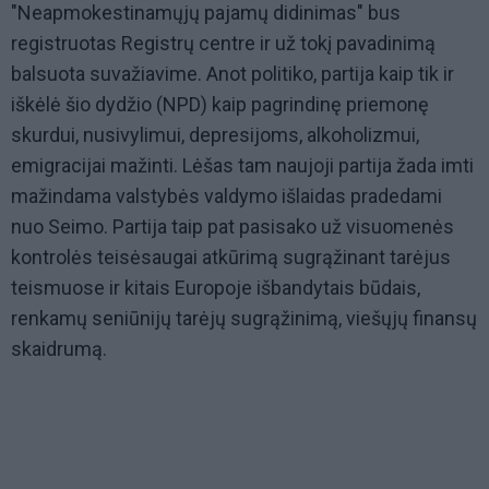
"Neapmokestinamųjų pajamų didinimas" bus
registruotas Registrų centre ir už tokį pavadinimą
balsuota suvažiavime. Anot politiko, partija kaip tik ir
iškėlė šio dydžio (NPD) kaip pagrindinę priemonę
skurdui, nusivylimui, depresijoms, alkoholizmui,
emigracijai mažinti. Lėšas tam naujoji partija žada imti
mažindama valstybės valdymo išlaidas pradedami
nuo Seimo. Partija taip pat pasisako už visuomenės
kontrolės teisėsaugai atkūrimą sugrąžinant tarėjus
teismuose ir kitais Europoje išbandytais būdais,
renkamų seniūnijų tarėjų sugrąžinimą, viešųjų finansų
skaidrumą.