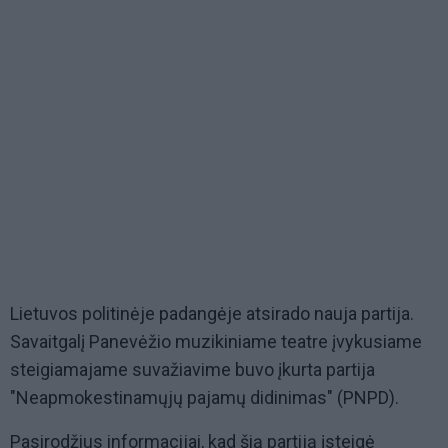
Lietuvos politinėje padangėje atsirado nauja partija.
Savaitgalį Panevėžio muzikiniame teatre įvykusiame
steigiamajame suvažiavime buvo įkurta partija
"Neapmokestinamųjų pajamų didinimas" (PNPD).
Pasirodžius informacijai, kad šią partiją įsteigė