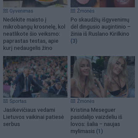
Gyvenimas
Žmonės
Nedėkite maisto į
Po skaudžių išgyvenimų
mikrobangų krosnelę, kol
dėl dingusio augintinio –
neatlikote šio veiksmo:
žinia iš Ruslano Kirilkino
paprastas testas, apie
(3)
kurį nedaugelis žino
Sportas
Žmonės
Jasikevičiaus vedami
Kristina Meseguer
Lietuvos vaikinai patiesė
pasidalijo vaizdeliu iš
serbus
lovos: šalia – naujas
mylimasis
(1)