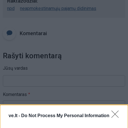
Raktažodžiai
npd
neapmokestinamųjų pajamų didinimas
Komentarai
Rašyti komentarą
Jūsų vardas
Komentaras
ve.lt -
Do Not Process My Personal Information