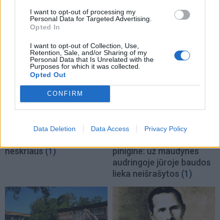
I want to opt-out of processing my
Personal Data for Targeted Advertising.
Opted In
TAIP PAT SKAITYKITE
I want to opt-out of Collection, Use,
Retention, Sale, and/or Sharing of my
Personal Data that Is Unrelated with the
Purposes for which it was collected.
Opted Out
CONFIRM
Aktualijos
Aktualijos
Data Deletion
Data Access
Privacy Policy
Šauktinių universitetai
Rizikuoja gyvybe, bet ne
neskriaus
(1)
pinigine: už maudynes
audringoje jūroje baudos
lieka neišrašytos
(1)