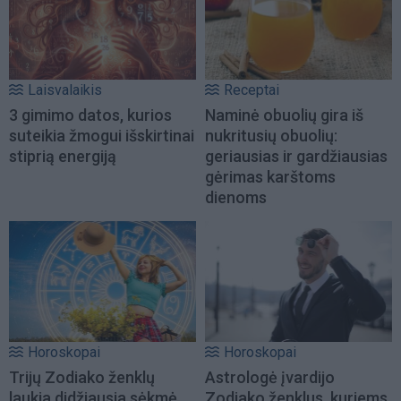
Laisvalaikis
Receptai
3 gimimo datos, kurios
Naminė obuolių gira iš
suteikia žmogui išskirtinai
nukritusių obuolių:
stiprią energiją
geriausias ir gardžiausias
gėrimas karštoms
dienoms
Horoskopai
Horoskopai
Trijų Zodiako ženklų
Astrologė įvardijo
laukia didžiausia sėkmė
Zodiako ženklus, kuriems