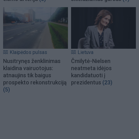
Klaipėdos pulsas
Lietuva
Nusitrynęs ženklinimas
Čmilytė-Nielsen
klaidina vairuotojus:
neatmeta idėjos
atnaujins tik baigus
kandidatuoti į
prospekto rekonstrukciją
prezidentus
(23)
(5)