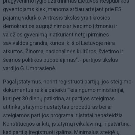
pragyvenimo lygio užtikrinimas Lietuvos Respublikos
gyventojams kiek įmanoma arčiau artėjant prie ES
pajamų vidurkio. Antrasis tikslas yra tikrosios
demokratijos sugrąžinimo ar įvedimo į žmonių ir
valdžios gyvenimą ir atkuriant netgi pirmines
savivaldos grandis, kurios iki šiol Lietuvoje nėra
atkurtos. Žinoma, nacionalinės kultūros, švietimo ir
šeimos politikos puoselėjimas", - partijos tikslus
vardijo G. Umbrasienė.
Pagal įstatymus, norint registruoti partiją, jos steigimo
dokumentus reikia pateikti Teisingumo ministerijai,
kuri per 30 dienų patikrina, ar partijos steigimas
atitinka įstatymo nustatytas procedūras bei ar
steigiamos partijos programa ir įstatai nepažeidžia
Konstitucijos ar kitų įstatymų reikalavimų, ir patvirtina,
kad partiją įregistruoti galima. Minimalus steigėjų