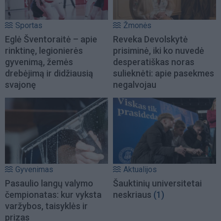
Sportas
Žmonės
Eglė Šventoraitė – apie
Reveka Devolskytė
rinktinę, legionierės
prisiminė, iki ko nuvedė
gyvenimą, žemės
desperatiškas noras
drebėjimą ir didžiausią
sulieknėti: apie pasekmes
svajonę
negalvojau
Gyvenimas
Aktualijos
Pasaulio langų valymo
Šauktinių universitetai
čempionatas: kur vyksta
neskriaus
(1)
varžybos, taisyklės ir
prizas