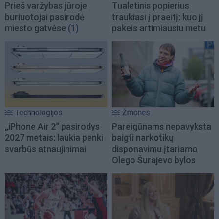
Prieš varžybas jūroje
Tualetinis popierius
buriuotojai pasirodė
traukiasi į praeitį: kuo jį
miesto gatvėse
(1)
pakeis artimiausiu metu
Technologijos
Žmonės
„iPhone Air 2“ pasirodys
Pareigūnams nepavyksta
2027 metais: laukia penki
baigti narkotikų
svarbūs atnaujinimai
disponavimu įtariamo
Olego Šurajevo bylos