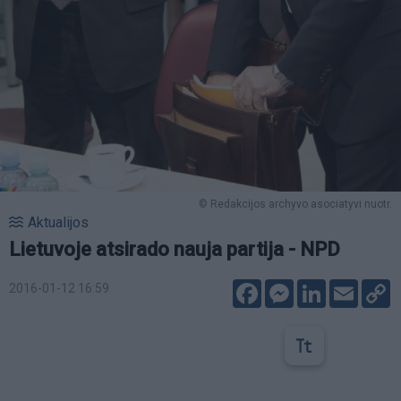
© Redakcijos archyvo asociatyvi nuotr.
Aktualijos
Lietuvoje atsirado nauja partija - NPD
Facebook
Messenger
LinkedIn
Email
C
2016-01-12 16:59
L