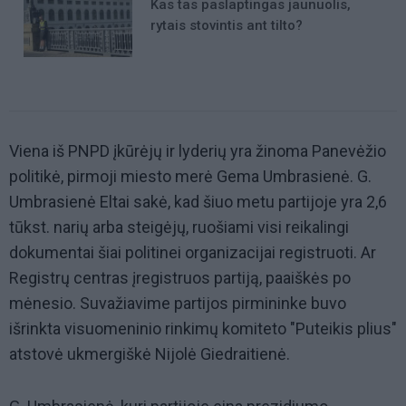
Kas tas paslaptingas jaunuolis,
rytais stovintis ant tilto?
Viena iš PNPD įkūrėjų ir lyderių yra žinoma Panevėžio
politikė, pirmoji miesto merė Gema Umbrasienė. G.
Umbrasienė Eltai sakė, kad šiuo metu partijoje yra 2,6
tūkst. narių arba steigėjų, ruošiami visi reikalingi
dokumentai šiai politinei organizacijai registruoti. Ar
Registrų centras įregistruos partiją, paaiškės po
mėnesio. Suvažiavime partijos pirmininke buvo
išrinkta visuomeninio rinkimų komiteto "Puteikis plius"
atstovė ukmergiškė Nijolė Giedraitienė.