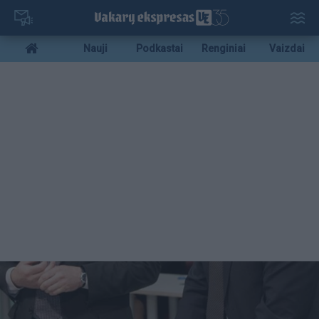
Pereiti
į
pagrindinį
Mobile
Nauji
Podkastai
Renginiai
Vaizdai
turinį
menu
bottom