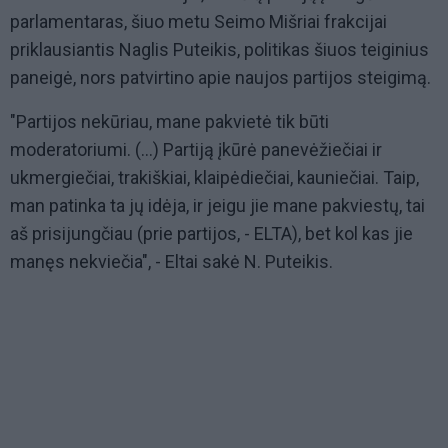
parlamentaras, šiuo metu Seimo Mišriai frakcijai
priklausiantis Naglis Puteikis, politikas šiuos teiginius
paneigė, nors patvirtino apie naujos partijos steigimą.
"Partijos nekūriau, mane pakvietė tik būti
moderatoriumi. (...) Partiją įkūrė panevėžiečiai ir
ukmergiečiai, trakiškiai, klaipėdiečiai, kauniečiai. Taip,
man patinka ta jų idėja, ir jeigu jie mane pakviestų, tai
aš prisijungčiau (prie partijos, - ELTA), bet kol kas jie
manęs nekviečia", - Eltai sakė N. Puteikis.