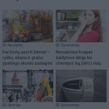
Receptai
Gyvenimas
Daržovių asorti žiemai —
Nemalonus kvapas
ryšku, skanu ir gražu:
šaldytuve dings be
ypatingo skonio paslaptis
chemijos: ką įdėti į vidų
Sportas
Gyvenimas