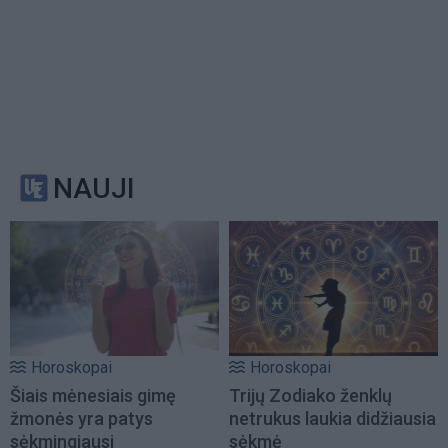
NAUJI
Horoskopai
Horoskopai
Šiais mėnesiais gimę
Trijų Zodiako ženklų
žmonės yra patys
netrukus laukia didžiausia
sėkmingiausi
sėkmė