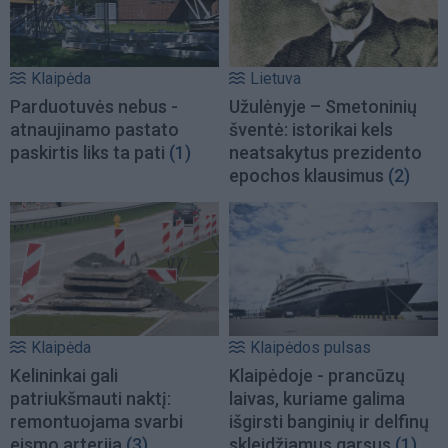
Klaipėda
Lietuva
Parduotuvės nebus -
Užulėnyje – Smetoninių
atnaujinamo pastato
šventė: istorikai kels
paskirtis liks ta pati
(1)
neatsakytus prezidento
epochos klausimus
(2)
Klaipėda
Klaipėdos pulsas
Kelininkai gali
Klaipėdoje - prancūzų
patriukšmauti naktį:
laivas, kuriame galima
remontuojama svarbi
išgirsti banginių ir delfinų
eismo arterija
(3)
skleidžiamus garsus
(1)