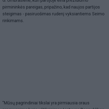
G. Umbrasienė, kuri partijoje eina prezidiumo
pirmininkės pareigas, pripažino, kad naujos partijos
steigimas - pasiruošimas rudenį vyksiantiems Seimo
rinkimams.
"Mūsų pagrindiniai tikslai yra pirmiausia oraus