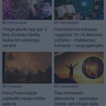
Horoskopai
Horoskopai
Pinigai plauks lyg upė: 3
Finansinis horoskopas
kinų Zodiako ženklų
rugpjūčio 10–16 dienoms:
laukia itin sėkminga
Liūtams – stabilumas,
savaitė
Avinams – nauja galimybė
Pasaulis
Laisvalaikis
Pietų Prancūzijoje
Šiais mėnesiais
įsiplieskė naujas miško
gimusiems – ypatingas
gaisras
metas: astrologai žada