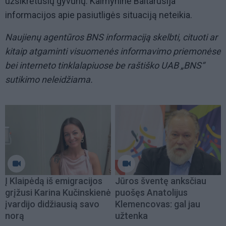
užsikrėtusių gyvūnų. Kaimyninė Baltarusija
informacijos apie pasiutligės situaciją neteikia.
Naujienų agentūros BNS informaciją skelbti, cituoti ar
kitaip atgaminti visuomenės informavimo priemonėse
bei interneto tinklalapiuose be raštiško UAB „BNS“
sutikimo neleidžiama.
Į Klaipėdą iš emigracijos
Jūros šventę anksčiau
grįžusi Karina Kučinskienė
puošęs Anatolijus
įvardijo didžiausią savo
Klemencovas: gal jau
norą
užtenka