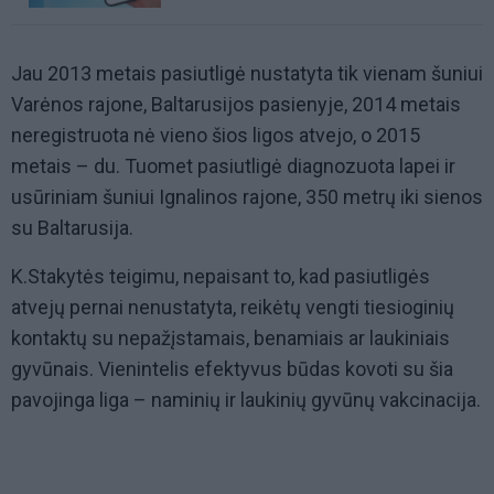
Jau 2013 metais pasiutligė nustatyta tik vienam šuniui
Varėnos rajone, Baltarusijos pasienyje, 2014 metais
neregistruota nė vieno šios ligos atvejo, o 2015
metais – du. Tuomet pasiutligė diagnozuota lapei ir
usūriniam šuniui Ignalinos rajone, 350 metrų iki sienos
su Baltarusija.
K.Stakytės teigimu, nepaisant to, kad pasiutligės
atvejų pernai nenustatyta, reikėtų vengti tiesioginių
kontaktų su nepažįstamais, benamiais ar laukiniais
gyvūnais. Vienintelis efektyvus būdas kovoti su šia
pavojinga liga – naminių ir laukinių gyvūnų vakcinacija.