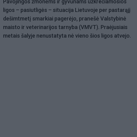
Pavojingos žmonėms ir gyvūnams užkrečiamosios
ligos – pasiutligės – situacija Lietuvoje per pastarąjį
dešimtmetį smarkiai pagerėjo, pranešė Valstybinė
maisto ir veterinarijos tarnyba (VMVT). Praėjusiais
metais šalyje nenustatyta nė vieno šios ligos atvejo.