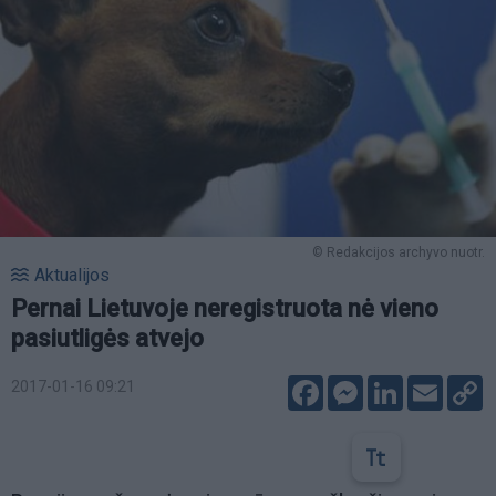
© Redakcijos archyvo nuotr.
Aktualijos
Pernai Lietuvoje neregistruota nė vieno
pasiutligės atvejo
Facebook
Messenger
LinkedIn
Email
C
2017-01-16 09:21
L