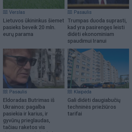
Verslas
Pasaulis
Lietuvos ūkininkus šiemet
Trumpas duoda suprasti,
pasieks beveik 20 mln.
kad yra pasirengęs leisti
eurų parama
didėti ekonominiam
spaudimui Iranui
Pasaulis
Klaipėda
Eldoradas Butrimas iš
Gali didėti daugiabučių
Ukrainos: pagalba
techninės priežiūros
pasiekia ir karius, ir
tarifai
gyvūnų prieglaudas,
tačiau raketos vis