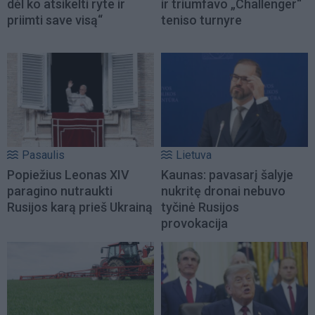
dėl ko atsikelti ryte ir
ir triumfavo „Challenger“
priimti save visą“
teniso turnyre
Pasaulis
Lietuva
Popiežius Leonas XIV
Kaunas: pavasarį šalyje
paragino nutraukti
nukritę dronai nebuvo
Rusijos karą prieš Ukrainą
tyčinė Rusijos
provokacija