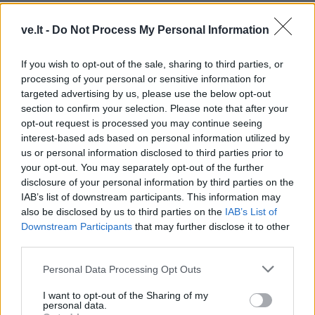
ve.lt -
Do Not Process My Personal Information
TAIP PAT SKAITYKITE
If you wish to opt-out of the sale, sharing to third parties, or
processing of your personal or sensitive information for
targeted advertising by us, please use the below opt-out
section to confirm your selection. Please note that after your
opt-out request is processed you may continue seeing
interest-based ads based on personal information utilized by
us or personal information disclosed to third parties prior to
your opt-out. You may separately opt-out of the further
disclosure of your personal information by third parties on the
Lietuva
Klaipėda
IAB’s list of downstream participants. This information may
Kaunas: pavasarį šalyje
Gali didėti daugiabučių
also be disclosed by us to third parties on the
IAB’s List of
nukritę dronai nebuvo
techninės priežiūros
Downstream Participants
that may further disclose it to other
tyčinė Rusijos
tarifai
third parties.
provokacija
Personal Data Processing Opt Outs
I want to opt-out of the Sharing of my
personal data.