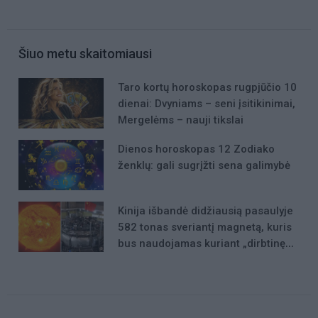
Šiuo metu skaitomiausi
Taro kortų horoskopas rugpjūčio 10
dienai: Dvyniams – seni įsitikinimai,
Mergelėms – nauji tikslai
Dienos horoskopas 12 Zodiako
ženklų: gali sugrįžti sena galimybė
Kinija išbandė didžiausią pasaulyje
582 tonas sveriantį magnetą, kuris
bus naudojamas kuriant „dirbtinę
Saulę“