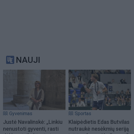
NAUJI
Gyvenimas
Sportas
Justė Navalinskė: „Linkiu
Klaipėdietis Edas Butvilas
nenustoti gyventi, rasti
nutraukė nesėkmių seriją