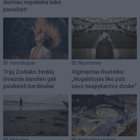
dažniau nepalieka laiko
pasislėpti
Horoskopai
Nuomonės
Trijų Zodiako ženklų
Algimantas Rusteika:
išvaizda šiandien gali
„Nugalėtojas liko pūti
pasikeisti kardinaliai
savo neapykantos dvoke“
Mokslas
Klaipėdos pulsas