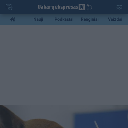
Pereiti
į
pagrindinį
Mobile
Nauji
Podkastai
Renginiai
Vaizdai
turinį
menu
bottom