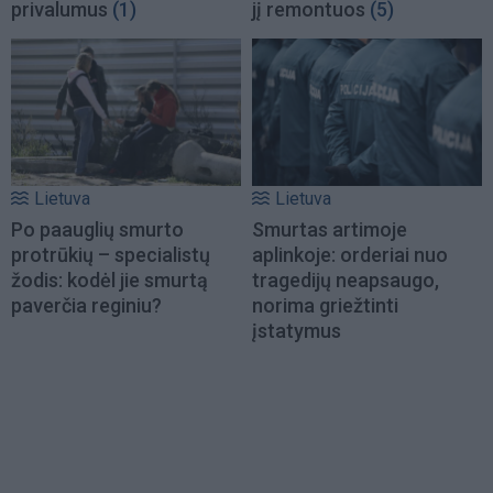
privalumus
(1)
jį remontuos
(5)
Lietuva
Lietuva
Po paauglių smurto
Smurtas artimoje
protrūkių – specialistų
aplinkoje: orderiai nuo
žodis: kodėl jie smurtą
tragedijų neapsaugo,
paverčia reginiu?
norima griežtinti
įstatymus