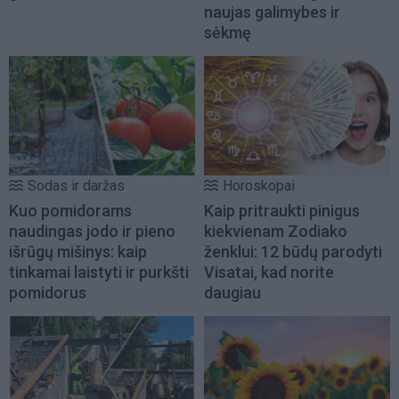
naujas galimybes ir
sėkmę
Sodas ir daržas
Horoskopai
Kuo pomidorams
Kaip pritraukti pinigus
naudingas jodo ir pieno
kiekvienam Zodiako
išrūgų mišinys: kaip
ženklui: 12 būdų parodyti
tinkamai laistyti ir purkšti
Visatai, kad norite
pomidorus
daugiau