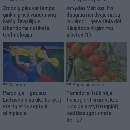
Žmonių plaukai tampa
Arvydas Vaitkus: Po
ginklu prieš vandenynų
daugiau nei dvejų metų
taršą: Brazilijoje
laukimo – gera žinia dėl
išbandoma netikėta
Klaipėdos Atgimimo
technologija
aikštės
(1)
Sportas
Sodas ir daržas
Paryžiuje – gausus
Pomidorai trūkinėja
Lietuvos plaukikų būrys: į
tiesiog ant krūmo: kuo
startą stos septyni
juos palaistyti rugpjūtį,
olimpiečiai
kad išsaugotumėte
derlių?