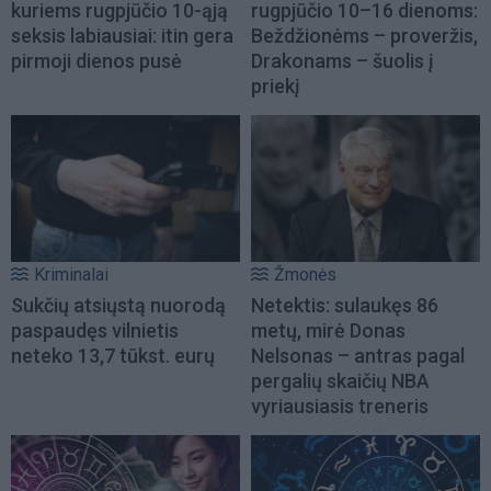
kuriems rugpjūčio 10-ąją
rugpjūčio 10–16 dienoms:
seksis labiausiai: itin gera
Beždžionėms – proveržis,
pirmoji dienos pusė
Drakonams – šuolis į
priekį
Kriminalai
Žmonės
Sukčių atsiųstą nuorodą
Netektis: sulaukęs 86
paspaudęs vilnietis
metų, mirė Donas
neteko 13,7 tūkst. eurų
Nelsonas – antras pagal
pergalių skaičių NBA
vyriausiasis treneris