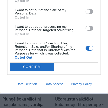
Opted In
I want to opt-out of the Sale of my
Personal Data.
Opted In
Klaipėdos pulsas
Klaipėdos rajonas
I want to opt-out of processing my
Arvydas Vaitkus: Po
Atgims du legendiniai
Personal Data for Targeted Advertising.
daugiau nei dvejų metų
pėsčiųjų tiltai per Miniją:
Opted In
laukimo – gera žinia dėl
vienas jungia net du
I want to opt-out of Collection, Use,
Klaipėdos Atgimimo
rajonus
(1)
Retention, Sale, and/or Sharing of my
Personal Data that Is Unrelated with the
aikštės
(1)
Purposes for which it was collected.
Opted Out
CONFIRM
Data Deletion
Data Access
Privacy Policy
Lietuva
Klaipėdos rajonas
Plungė šoka viliotinį
Uždrausta vaikščioti
naujakuriams, vardija
kabamuoju tiltu per upę -