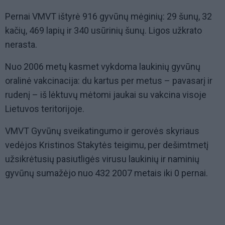
Pernai VMVT ištyrė 916 gyvūnų mėginių: 29 šunų, 32
kačių, 469 lapių ir 340 usūrinių šunų. Ligos užkrato
nerasta.
Nuo 2006 metų kasmet vykdoma laukinių gyvūnų
oralinė vakcinacija: du kartus per metus – pavasarį ir
rudenį – iš lėktuvų mėtomi jaukai su vakcina visoje
Lietuvos teritorijoje.
VMVT Gyvūnų sveikatingumo ir gerovės skyriaus
vedėjos Kristinos Stakytės teigimu, per dešimtmetį
užsikrėtusių pasiutligės virusu laukinių ir naminių
gyvūnų sumažėjo nuo 432 2007 metais iki 0 pernai.