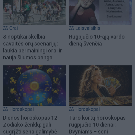
Orai
Laisvalaikis
Sinoptikai skelbia
Rugpjūčio 10-ąją vardo
savaitės orų scenarijų:
dieną švenčia
laukia permainingi orai ir
nauja šilumos banga
Horoskopai
Horoskopai
Dienos horoskopas 12
Taro kortų horoskopas
Zodiako ženklų: gali
rugpjūčio 10 dienai:
sugrįžti sena galimybė
Dvyniams – seni