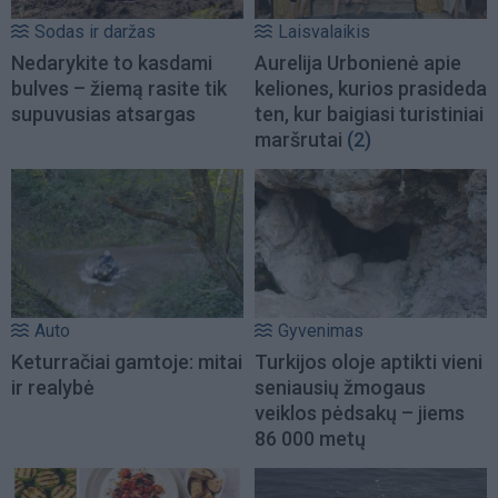
Sodas ir daržas
Laisvalaikis
Nedarykite to kasdami
Aurelija Urbonienė apie
bulves – žiemą rasite tik
keliones, kurios prasideda
supuvusias atsargas
ten, kur baigiasi turistiniai
maršrutai
(2)
Auto
Gyvenimas
Keturračiai gamtoje: mitai
Turkijos oloje aptikti vieni
ir realybė
seniausių žmogaus
veiklos pėdsakų – jiems
86 000 metų