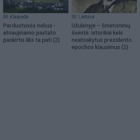
Klaipėda
Lietuva
Parduotuvės nebus -
Užulėnyje – Smetoninių
atnaujinamo pastato
šventė: istorikai kels
paskirtis liks ta pati
(2)
neatsakytus prezidento
epochos klausimus
(2)