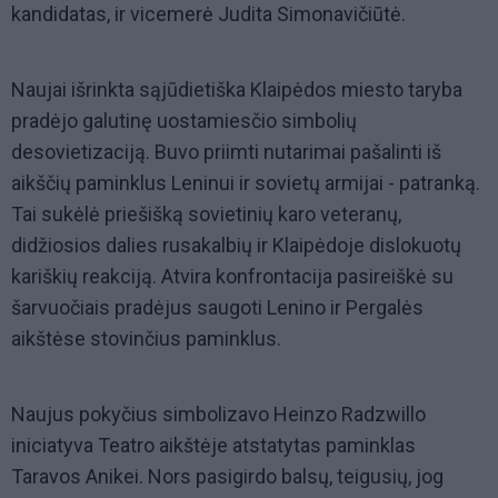
kandidatas, ir vicemerė Judita Simonavičiūtė.
Naujai išrinkta sąjūdietiška Klaipėdos miesto taryba
pradėjo galutinę uostamiesčio simbolių
desovietizaciją. Buvo priimti nutarimai pašalinti iš
aikščių paminklus Leninui ir sovietų armijai - patranką.
Tai sukėlė priešišką sovietinių karo veteranų,
didžiosios dalies rusakalbių ir Klaipėdoje dislokuotų
kariškių reakciją. Atvira konfrontacija pasireiškė su
šarvuočiais pradėjus saugoti Lenino ir Pergalės
aikštėse stovinčius paminklus.
Naujus pokyčius simbolizavo Heinzo Radzwillo
iniciatyva Teatro aikštėje atstatytas paminklas
Taravos Anikei. Nors pasigirdo balsų, teigusių, jog