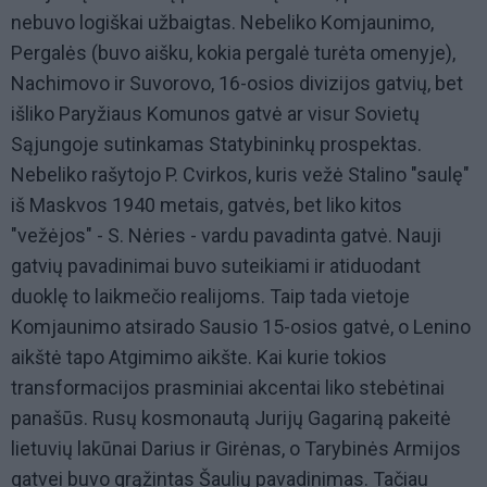
nebuvo logiškai užbaigtas. Nebeliko Komjaunimo,
Pergalės (buvo aišku, kokia pergalė turėta omenyje),
Nachimovo ir Suvorovo, 16-osios divizijos gatvių, bet
išliko Paryžiaus Komunos gatvė ar visur Sovietų
Sąjungoje sutinkamas Statybininkų prospektas.
Nebeliko rašytojo P. Cvirkos, kuris vežė Stalino "saulę"
iš Maskvos 1940 metais, gatvės, bet liko kitos
"vežėjos" - S. Nėries - vardu pavadinta gatvė. Nauji
gatvių pavadinimai buvo suteikiami ir atiduodant
duoklę to laikmečio realijoms. Taip tada vietoje
Komjaunimo atsirado Sausio 15-osios gatvė, o Lenino
aikštė tapo Atgimimo aikšte. Kai kurie tokios
transformacijos prasminiai akcentai liko stebėtinai
panašūs. Rusų kosmonautą Jurijų Gagariną pakeitė
lietuvių lakūnai Darius ir Girėnas, o Tarybinės Armijos
gatvei buvo grąžintas Šaulių pavadinimas. Tačiau