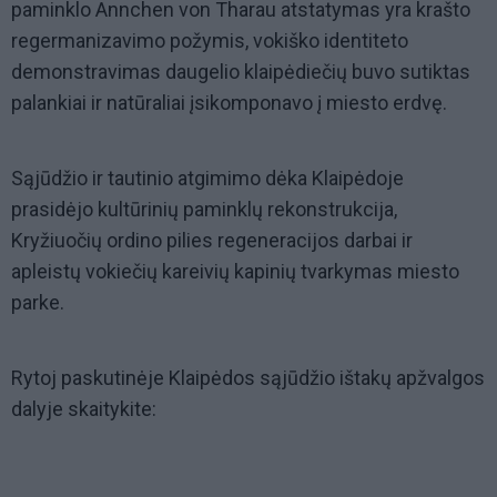
paminklo Annchen von Tharau atstatymas yra krašto
regermanizavimo požymis, vokiško identiteto
demonstravimas daugelio klaipėdiečių buvo sutiktas
palankiai ir natūraliai įsikomponavo į miesto erdvę.
Sąjūdžio ir tautinio atgimimo dėka Klaipėdoje
prasidėjo kultūrinių paminklų rekonstrukcija,
Kryžiuočių ordino pilies regeneracijos darbai ir
apleistų vokiečių kareivių kapinių tvarkymas miesto
parke.
Rytoj paskutinėje Klaipėdos sąjūdžio ištakų apžvalgos
dalyje skaitykite: