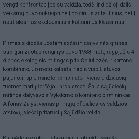
vengti konfrontacijos su valdžia, todėl ir didžioji dalis
veiksmų buvo nukreipti ne į politinius ar tautinius, bet į
neutralesnius ekologinius ir kultūrinius klausimus.
Pirmasis didelis uostamiesčio iniciatyvinės grupės
suorganizuotas renginys buvo 1988 metų rugpjūčio 4
dienos ekologinis mitingas prie Celiuliozės ir kartono
kombinato. Jo metu kalbėta ir apie viso Lietuvos
pajūrio, ir apie minėto kombinato - vieno didžiausių
tuomet marių teršėjo - problemas. Šalia sąjūdiečių
mitinge dalyvavo ir Vykdomojo komiteto pirmininkas
Alfonas Žalys, vienas pirmųjų oficialiosios valdžios
atstovų, viešai pritarusių Sąjūdžio veiklai.
Klaipėdoje ekologų atakuojamų objektų sąraše