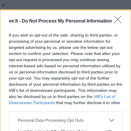
Sąjūdis - kaip tautinio atgimimo fenomenas ir
"Sąjūdis" - kaip struktūra, iš kurios išsirutuliojo
ve.lt -
Do Not Process My Personal Information
politinės partijos ir "lietuviškos" ideologijos
If you wish to opt-out of the sale, sharing to third parties, or
processing of your personal or sensitive information for
targeted advertising by us, please use the below opt-out
Skirtingų interesų ir išsilavinimo žmones vienijantis
section to confirm your selection. Please note that after your
opt-out request is processed you may continue seeing
judėjimas neišvengiamai gimdė skirtingas veiklos
interest-based ads based on personal information utilized by
formas
us or personal information disclosed to third parties prior to
your opt-out. You may separately opt-out of the further
disclosure of your personal information by third parties on the
IAB’s list of downstream participants. This information may
Naują ciklo "Sąjūdžio kronikos", kuriame savo
also be disclosed by us to third parties on the
IAB’s List of
prisiminimais ir išgyvenimais dalijasi pirmieji
Downstream Participants
that may further disclose it to other
third parties.
Klaipėdos sąjūdiečiai, dalį skaitykite kitą
ketvirtadienį
Personal Data Processing Opt Outs