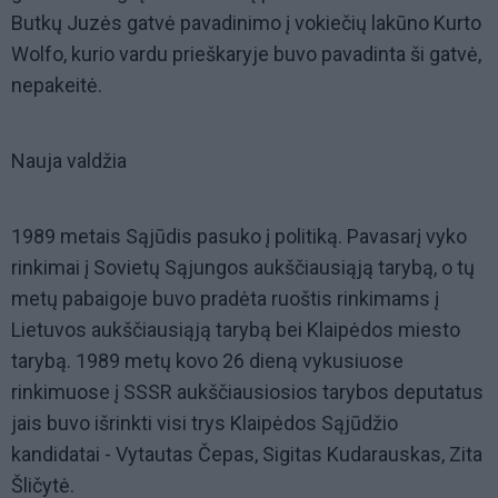
Butkų Juzės gatvė pavadinimo į vokiečių lakūno Kurto
Wolfo, kurio vardu prieškaryje buvo pavadinta ši gatvė,
nepakeitė.
Nauja valdžia
1989 metais Sąjūdis pasuko į politiką. Pavasarį vyko
rinkimai į Sovietų Sąjungos aukščiausiąją tarybą, o tų
metų pabaigoje buvo pradėta ruoštis rinkimams į
Lietuvos aukščiausiąją tarybą bei Klaipėdos miesto
tarybą. 1989 metų kovo 26 dieną vykusiuose
rinkimuose į SSSR aukščiausiosios tarybos deputatus
jais buvo išrinkti visi trys Klaipėdos Sąjūdžio
kandidatai - Vytautas Čepas, Sigitas Kudarauskas, Zita
Šličytė.