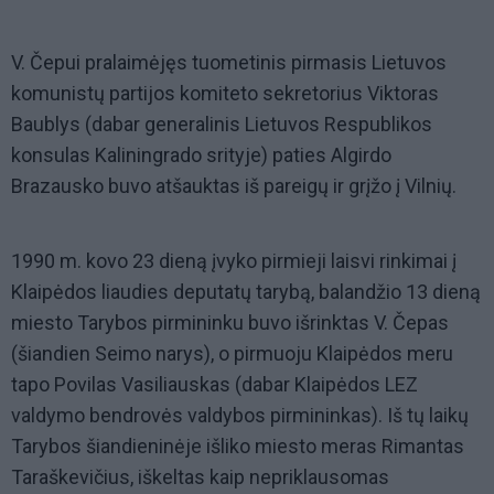
V. Čepui pralaimėjęs tuometinis pirmasis Lietuvos
komunistų partijos komiteto sekretorius Viktoras
Baublys (dabar generalinis Lietuvos Respublikos
konsulas Kaliningrado srityje) paties Algirdo
Brazausko buvo atšauktas iš pareigų ir grįžo į Vilnių.
1990 m. kovo 23 dieną įvyko pirmieji laisvi rinkimai į
Klaipėdos liaudies deputatų tarybą, balandžio 13 dieną
miesto Tarybos pirmininku buvo išrinktas V. Čepas
(šiandien Seimo narys), o pirmuoju Klaipėdos meru
tapo Povilas Vasiliauskas (dabar Klaipėdos LEZ
valdymo bendrovės valdybos pirmininkas). Iš tų laikų
Tarybos šiandieninėje išliko miesto meras Rimantas
Taraškevičius, iškeltas kaip nepriklausomas