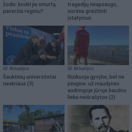
žodis: kodėl jie smurtą
tragedijų neapsaugo,
paverčia reginiu?
norima griežtinti
įstatymus
Aktualijos
Aktualijos
Šauktinių universitetai
Rizikuoja gyvybe, bet ne
neskriaus
(3)
pinigine: už maudynes
audringoje jūroje baudos
lieka neišrašytos
(2)