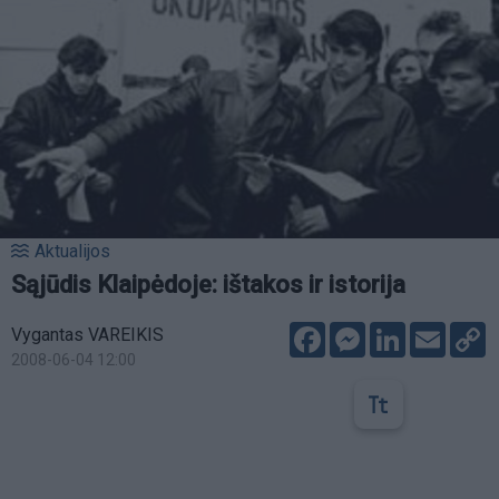
Aktualijos
Sąjūdis Klaipėdoje: ištakos ir istorija
Facebook
Messenger
LinkedIn
Email
C
Vygantas VAREIKIS
L
2008-06-04 12:00