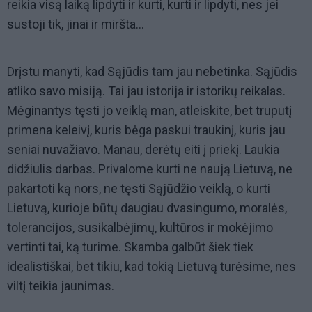
reikia visą laiką lipdyti ir kurti, kurti ir lipdyti, nes jei
sustoji tik, jinai ir miršta...
Drįstu manyti, kad Sąjūdis tam jau nebetinka. Sąjūdis
atliko savo misiją. Tai jau istorija ir istorikų reikalas.
Mėginantys tęsti jo veiklą man, atleiskite, bet truputį
primena keleivį, kuris bėga paskui traukinį, kuris jau
seniai nuvažiavo. Manau, derėtų eiti į priekį. Laukia
didžiulis darbas. Privalome kurti ne naują Lietuvą, ne
pakartoti ką nors, ne tęsti Sąjūdžio veiklą, o kurti
Lietuvą, kurioje būtų daugiau dvasingumo, moralės,
tolerancijos, susikalbėjimų, kultūros ir mokėjimo
vertinti tai, ką turime. Skamba galbūt šiek tiek
idealistiškai, bet tikiu, kad tokią Lietuvą turėsime, nes
viltį teikia jaunimas.