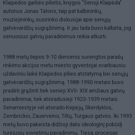
Klaipėdos garbės pilietis, knygos "Senoji Klaipėda"
autorius Jonas Tatoris, taip pat kalbininkų,
muziejininkų, susirinko diskusijai apie senųjų
gatvėvardžių sugrąžinimą. Ir jau tada buvo kalbėta, jog
senuosius gatvių pavadinimus reikia atkurti.
1988 metų liepos 9-10 dienomis surengtos parašų
rinkimo akcijos metu miesto gyventojai svarbiausiu
uždaviniu laikė Klaipėdos pilies atstatymą bei senųjų
gatvėvardžių sugrąžinimą. 1988-1990 metais buvo
pradėti grąžinti tiek senieji XVII- XIX amžiaus gatvių
pavadinimai, tiek atsiradusieji 1923-1939 metais.
Senamiestyje vėl atsirado Kepėjų, Skerdyklos,
Zembrickio, Zauerveino, Tiltų, Turgaus gatvės. Iki 1993
metų buvo pakeista didžioji dalis ideologinį pobūdį
turėjusių sovietinių pavadinimų. Tiesa, procesas