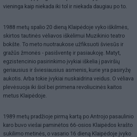
vieninga kaip niekada iki tol ir niekada daugiau po to.
1988 metų spalio 20 dieną Klaipėdoje vyko iškilmės,
skirtos tautinės vėliavos iškėlimui Muzikinio teatro
bokšte. To meto nuotraukose užfiksuoti šviesūs ir
gražūs žmonės - pasišventę ir pasiaukoję. Matyt,
egzistencinio pasirinkimo įvykiai iškelia į paviršių
geriausius ir šviesiausius asmenis, kurie yra pasiryžę
aukotis. Arba tokie įvykiai nuskaidrina veidus. O vėliava
plevėsuoja iki šiol bei primena revoliucinės kaitos
metus Klaipėdoje.
1989 metų pradžioje pirmą kartą po Antrojo pasaulinio
karo buvo viešai paminėtos 66-osios Klaipėdos krašto
sukilimo metinės, o vasario 16 dieną Klaipėdoje įvyko