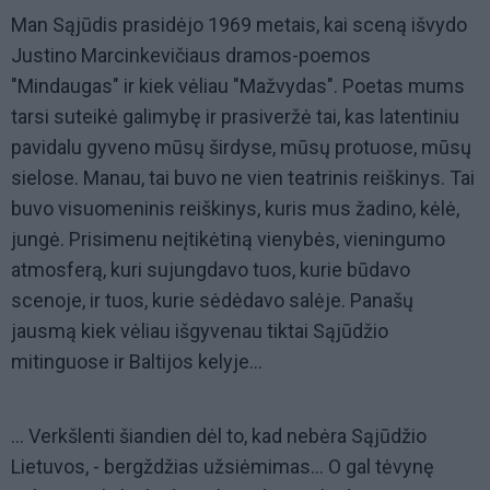
Man Sąjūdis prasidėjo 1969 metais, kai sceną išvydo
Justino Marcinkevičiaus dramos-poemos
"Mindaugas" ir kiek vėliau "Mažvydas". Poetas mums
tarsi suteikė galimybę ir prasiveržė tai, kas latentiniu
pavidalu gyveno mūsų širdyse, mūsų protuose, mūsų
sielose. Manau, tai buvo ne vien teatrinis reiškinys. Tai
buvo visuomeninis reiškinys, kuris mus žadino, kėlė,
jungė. Prisimenu neįtikėtiną vienybės, vieningumo
atmosferą, kuri sujungdavo tuos, kurie būdavo
scenoje, ir tuos, kurie sėdėdavo salėje. Panašų
jausmą kiek vėliau išgyvenau tiktai Sąjūdžio
mitinguose ir Baltijos kelyje...
... Verkšlenti šiandien dėl to, kad nebėra Sąjūdžio
Lietuvos, - bergždžias užsiėmimas... O gal tėvynę