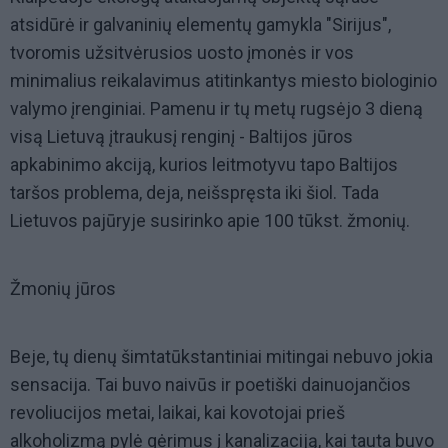
atsidūrė ir galvaninių elementų gamykla "Sirijus",
tvoromis užsitvėrusios uosto įmonės ir vos
minimalius reikalavimus atitinkantys miesto biologinio
valymo įrenginiai. Pamenu ir tų metų rugsėjo 3 dieną
visą Lietuvą įtraukusį renginį - Baltijos jūros
apkabinimo akciją, kurios leitmotyvu tapo Baltijos
taršos problema, deja, neišspręsta iki šiol. Tada
Lietuvos pajūryje susirinko apie 100 tūkst. žmonių.
Žmonių jūros
Beje, tų dienų šimtatūkstantiniai mitingai nebuvo jokia
sensacija. Tai buvo naivūs ir poetiški dainuojančios
revoliucijos metai, laikai, kai kovotojai prieš
alkoholizmą pylė gėrimus į kanalizaciją, kai tauta buvo