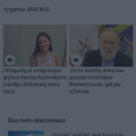
Vygantas VAREIKIS
Į Klaipėdą iš emigracijos
Jūros šventę anksčiau
grįžusi Karina Kučinskienė
puošęs Anatolijus
įvardijo didžiausią savo
Klemencovas: gal jau
norą
užtenka
Šiuo metu skaitomiausi
„Chrome“ gudrybė, apie kurią žino