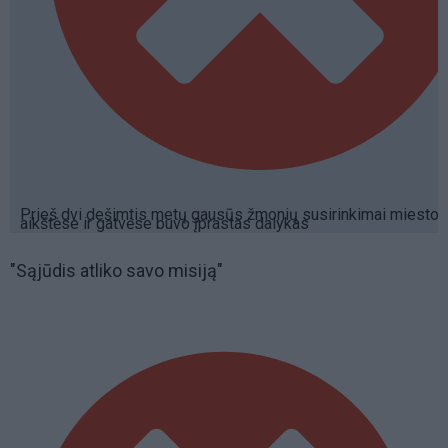
Prieš dvi dešimtis metų gausūs žmonių susirinkimai miesto
aikštėse ir gatvėse buvo įprastas dalykas
"Sąjūdis atliko savo misiją"