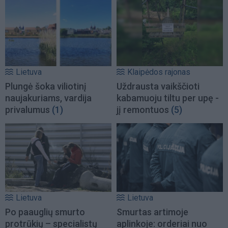
Lietuva
Klaipėdos rajonas
Plungė šoka viliotinį
Uždrausta vaikščioti
naujakuriams, vardija
kabamuoju tiltu per upę -
privalumus
(1)
jį remontuos
(5)
Lietuva
Lietuva
Po paauglių smurto
Smurtas artimoje
protrūkių – specialistų
aplinkoje: orderiai nuo