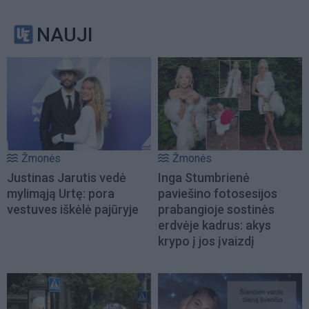
NAUJI
Žmonės
Žmonės
Justinas Jarutis vedė
Inga Stumbrienė
mylimąją Urtę: pora
paviešino fotosesijos
vestuves iškėlė pajūryje
prabangioje sostinės
erdvėje kadrus: akys
krypo į jos įvaizdį