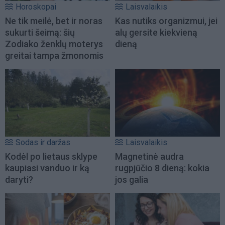
Horoskopai
Laisvalaikis
Ne tik meilė, bet ir noras
Kas nutiks organizmui, jei
sukurti šeimą: šių
alų gersite kiekvieną
Zodiako ženklų moterys
dieną
greitai tampa žmonomis
Sodas ir daržas
Laisvalaikis
Kodėl po lietaus sklype
Magnetinė audra
kaupiasi vanduo ir ką
rugpjūčio 8 dieną: kokia
daryti?
jos galia