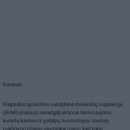
Kontrolė
Klaipėdos apskrities valstybinė mokesčių inspekcija
(AVMI) praėjusį savaitgalį aktyviai tikrino pajūrio
kurortų kavines ir patalpų nuomotojus. Viešojo
maitinimo įstaigų savininkai mano, kad tokie