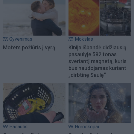
Gyvenimas
Mokslas
Moters požiūris į vyrą
Kinija išbandė didžiausią
pasaulyje 582 tonas
sveriantį magnetą, kuris
bus naudojamas kuriant
„dirbtinę Saulę“
Pasaulis
Horoskopai