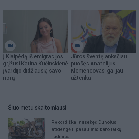
Į Klaipėdą iš emigracijos
Jūros šventę anksčiau
grįžusi Karina Kučinskienė
puošęs Anatolijus
įvardijo didžiausią savo
Klemencovas: gal jau
norą
užtenka
Šiuo metu skaitomiausi
Rekordiškai nusekęs Dunojus
atidengė II pasaulinio karo laikų
radinius