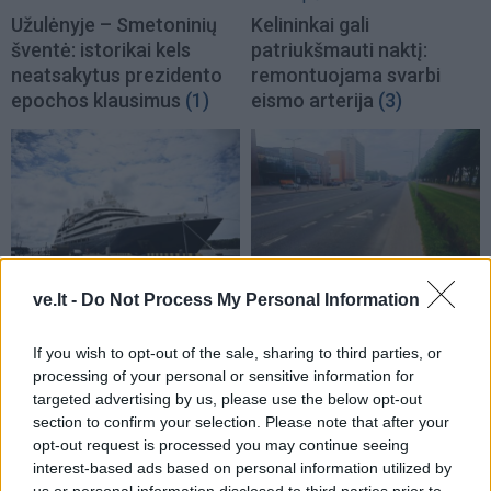
Užulėnyje – Smetoninių
Kelininkai gali
šventė: istorikai kels
patriukšmauti naktį:
neatsakytus prezidento
remontuojama svarbi
epochos klausimus
(1)
eismo arterija
(3)
Klaipėdos pulsas
Klaipėdos pulsas
ve.lt -
Do Not Process My Personal Information
Klaipėdoje - prancūzų
Nusitrynęs ženklinimas
laivas, kuriame galima
klaidina vairuotojus:
If you wish to opt-out of the sale, sharing to third parties, or
išgirsti banginių ir delfinų
atnaujins tik baigus
processing of your personal or sensitive information for
skleidžiamus garsus
(1)
prospekto rekonstrukciją
targeted advertising by us, please use the below opt-out
(4)
section to confirm your selection. Please note that after your
opt-out request is processed you may continue seeing
interest-based ads based on personal information utilized by
us or personal information disclosed to third parties prior to