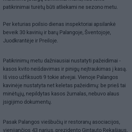
patikrinimai turėtų būti atliekami ne sezono metu.
Per keturias poilsio dienas inspektoriai apsilankė
beveik 30 kavinių ir barų Palangoje, Šventojoje,
Juodkrantėje ir Preiloje.
Patikrinimų metu dažniausiai nustatyti pažeidimai -
kasos kvito neišdavimas ir pinigų neįtraukimas į kasą.
Iš viso užfiksuoti 9 tokie atvejai. Vienoje Palangos
kavinėje nustatyta net keletas pažeidimų: be prieš tai
minėtųjų, nepildytas kasos žurnalas, nebuvo alaus
įsigijimo dokumentų.
Pasak Palangos viešbučių ir restoranų asociacijos,
vienijančios 43 narius, prezidento Gintauto Rekašiaus,