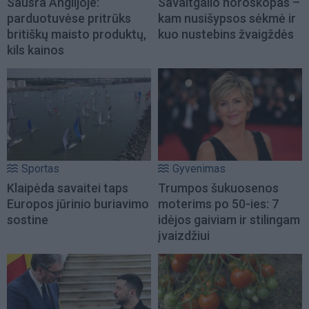
Sausra Anglijoje:
Savaitgalio horoskopas –
parduotuvėse pritrūks
kam nusišypsos sėkmė ir
britiškų maisto produktų,
kuo nustebins žvaigždės
kils kainos
Sportas
Gyvenimas
Klaipėda savaitei taps
Trumpos šukuosenos
Europos jūrinio buriavimo
moterims po 50-ies: 7
sostine
idėjos gaiviam ir stilingam
įvaizdžiui