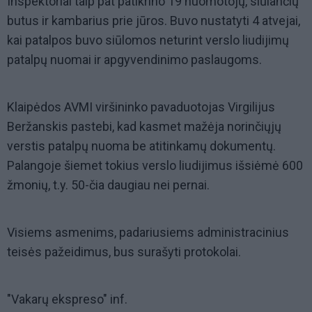
Inspektoriai taip pat patikrino 19 nuomotojų, siūlančių
butus ir kambarius prie jūros. Buvo nustatyti 4 atvejai,
kai patalpos buvo siūlomos neturint verslo liudijimų
patalpų nuomai ir apgyvendinimo paslaugoms.
Klaipėdos AVMI viršininko pavaduotojas Virgilijus
Beržanskis pastebi, kad kasmet mažėja norinčiųjų
verstis patalpų nuoma be atitinkamų dokumentų.
Palangoje šiemet tokius verslo liudijimus išsiėmė 600
žmonių, t.y. 50-čia daugiau nei pernai.
Visiems asmenims, padariusiems administracinius
teisės pažeidimus, bus surašyti protokolai.
"Vakarų ekspreso" inf.