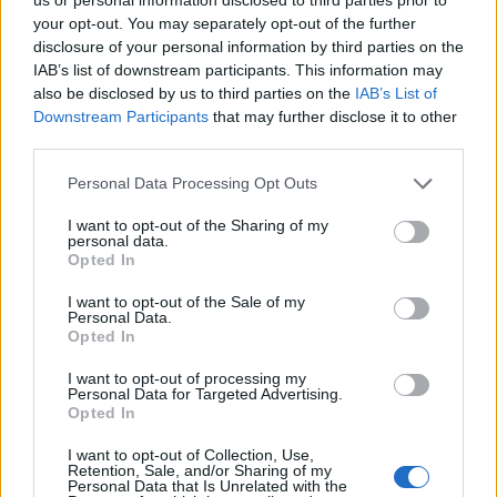
your opt-out. You may separately opt-out of the further
disclosure of your personal information by third parties on the
IAB’s list of downstream participants. This information may
also be disclosed by us to third parties on the
IAB’s List of
Downstream Participants
that may further disclose it to other
Lietuva
Lietuva
third parties.
Čmilytė-Nielsen
Ugniagesiai dėl audros
neatmeta idėjos
nuverstų medžių į
Personal Data Processing Opt Outs
kandidatuoti į
iškvietimus vyko beveik
prezidentus
I want to opt-out of the Sharing of my
(20)
50 kartų
personal data.
Opted In
I want to opt-out of the Sale of my
Personal Data.
Opted In
I want to opt-out of processing my
Personal Data for Targeted Advertising.
Opted In
Lietuva
Aktualijos
Ugniagesiai: dėl audros
Pedagogų deficitas:
I want to opt-out of Collection, Use,
Retention, Sale, and/or Sharing of my
nuverstų medžių į
mokyklos ieško
Personal Data that Is Unrelated with the