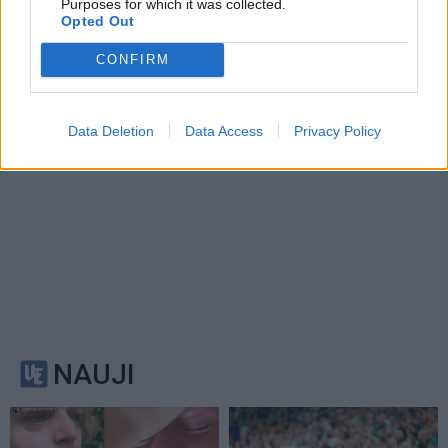
iškvietimus vykome 49
išsigelbėjimo
(6)
Purposes for which it was collected.
Opted Out
kartus
CONFIRM
Data Deletion
Data Access
Privacy Policy
NAUJI