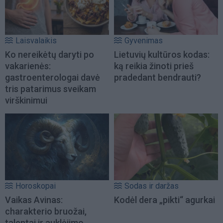
Laisvalaikis
Gyvenimas
Ko nereikėtų daryti po
Lietuvių kultūros kodas:
vakarienės:
ką reikia žinoti prieš
gastroenterologai davė
pradedant bendrauti?
tris patarimus sveikam
virškinimui
Horoskopai
Sodas ir daržas
Vaikas Avinas:
Kodėl dera „pikti“ agurkai
charakterio bruožai,
talentai ir auklėjimo