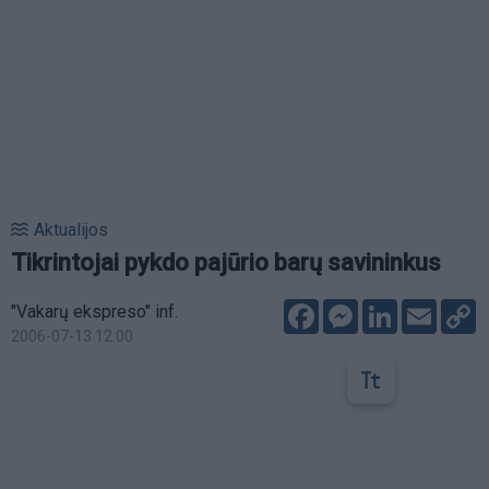
Aktualijos
Tikrintojai pykdo pajūrio barų savininkus
Facebook
Messenger
LinkedIn
Email
C
"Vakarų ekspreso" inf.
L
2006-07-13 12:00