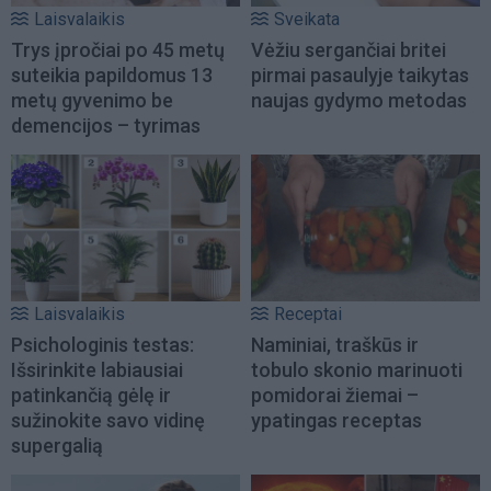
Laisvalaikis
Sveikata
Trys įpročiai po 45 metų
Vėžiu sergančiai britei
suteikia papildomus 13
pirmai pasaulyje taikytas
metų gyvenimo be
naujas gydymo metodas
demencijos – tyrimas
Laisvalaikis
Receptai
Psichologinis testas:
Naminiai, traškūs ir
Išsirinkite labiausiai
tobulo skonio marinuoti
patinkančią gėlę ir
pomidorai žiemai –
sužinokite savo vidinę
ypatingas receptas
supergalią