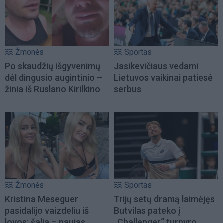
Žmonės
Sportas
Po skaudžių išgyvenimų
Jasikevičiaus vedami
dėl dingusio augintinio –
Lietuvos vaikinai patiesė
žinia iš Ruslano Kirilkino
serbus
Žmonės
Sportas
Kristina Meseguer
Trijų setų dramą laimėjęs
pasidalijo vaizdeliu iš
Butvilas pateko į
lovos: šalia – naujas
„Challenger“ turnyro