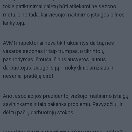
tokie patikrinimai galėtų būti atliekami ne sezono
metu, o ne tada, kai viešojo maitinimo įstaigos pilnos
lankytojų.
AVMI inspektoriai neva tik trukdantys darbą, nes
vasaros sezonas ir taip trumpas, o tikrintojų
pasirodymas išmuša iš pusiausvyros jaunus
darbuotojus. Daugelis jų - mokyklinio amžiaus ir
neseniai pradėję dirbti.
Anot asociacijos prezidento, viešojo maitinimo įstaigų
savininkams ir taip pakanka problemų. Pavyzdžiui, ir
dėl tų pačių darbuotojų stokos.