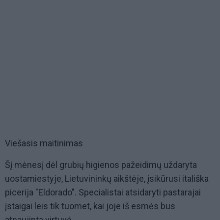
Viešasis maitinimas
Šį mėnesį dėl grubių higienos pažeidimų uždaryta
uostamiestyje, Lietuvininkų aikštėje, įsikūrusi itališka
picerija "Eldorado". Specialistai atsidaryti pastarajai
įstaigai leis tik tuomet, kai joje iš esmės bus
atnaujinta virtuvė.