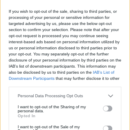
„žydėjimą“
poilsio
(1)
If you wish to opt-out of the sale, sharing to third parties, or
processing of your personal or sensitive information for
targeted advertising by us, please use the below opt-out
section to confirm your selection. Please note that after your
opt-out request is processed you may continue seeing
interest-based ads based on personal information utilized by
us or personal information disclosed to third parties prior to
your opt-out. You may separately opt-out of the further
Klaipėda
Lietuva
disclosure of your personal information by third parties on the
Patiltė keliaujantiems į
Statybos inspekcija
IAB’s list of downstream participants. This information may
keltą bus atidaryta rudenį
Pinskų sodyboje nustatė
also be disclosed by us to third parties on the
IAB’s List of
dar vieną pažeidimą:
Downstream Participants
that may further disclose it to other
nurodyta nugriauti dalį
third parties.
terasos
Personal Data Processing Opt Outs
I want to opt-out of the Sharing of my
personal data.
Opted In
I want to opt-out of the Sale of my