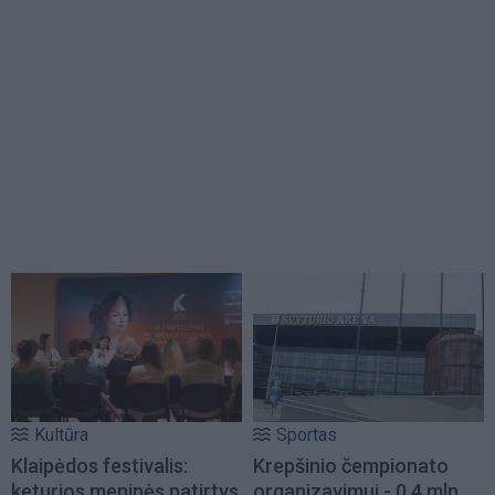
Kultūra
Sportas
Klaipėdos festivalis:
Krepšinio čempionato
keturios meninės patirtys
organizavimui - 0,4 mln.