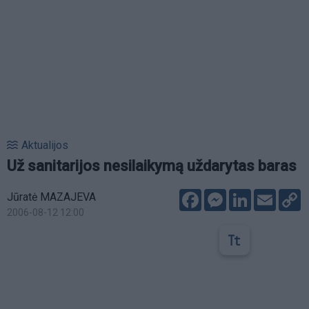
Aktualijos
Už sanitarijos nesilaikymą uždarytas baras
Facebook
Messenger
LinkedIn
Email
C
Jūratė MAZAJEVA
L
2006-08-12 12:00