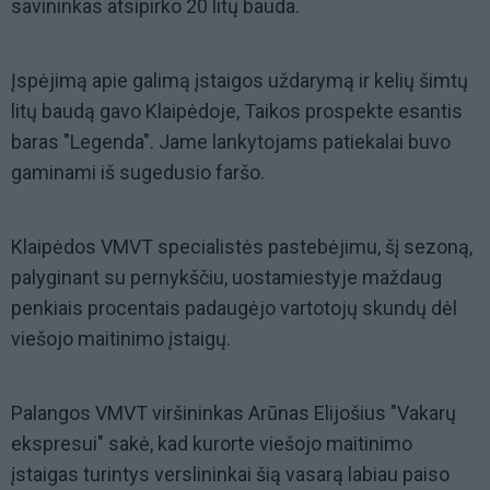
savininkas atsipirko 20 litų bauda.
Įspėjimą apie galimą įstaigos uždarymą ir kelių šimtų
litų baudą gavo Klaipėdoje, Taikos prospekte esantis
baras "Legenda". Jame lankytojams patiekalai buvo
gaminami iš sugedusio faršo.
Klaipėdos VMVT specialistės pastebėjimu, šį sezoną,
palyginant su pernykščiu, uostamiestyje maždaug
penkiais procentais padaugėjo vartotojų skundų dėl
viešojo maitinimo įstaigų.
Palangos VMVT viršininkas Arūnas Elijošius "Vakarų
ekspresui" sakė, kad kurorte viešojo maitinimo
įstaigas turintys verslininkai šią vasarą labiau paiso