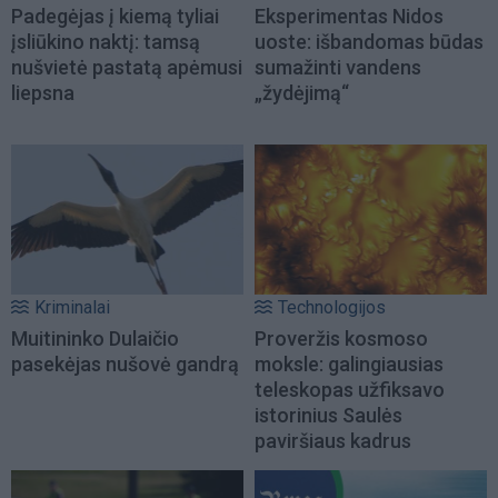
Padegėjas į kiemą tyliai
Eksperimentas Nidos
įsliūkino naktį: tamsą
uoste: išbandomas būdas
nušvietė pastatą apėmusi
sumažinti vandens
liepsna
„žydėjimą“
Kriminalai
Technologijos
Muitininko Dulaičio
Proveržis kosmoso
pasekėjas nušovė gandrą
moksle: galingiausias
teleskopas užfiksavo
istorinius Saulės
paviršiaus kadrus