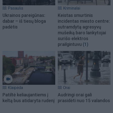
Pasaulis
Kriminalai
Ukrainos pareigūnas:
Keistas smurtinis
dabar – iš tiesų bloga
incidentas miesto centre:
padėtis
sutramdytą agresyvų
mušeiką baro lankytojai
surišo elektros
prailgintuvu
(1)
Klaipėda
Orai
Patiltė keliaujantiems į
Audringi orai gali
keltą bus atidaryta rudenį
prasidėti nuo 15 valandos