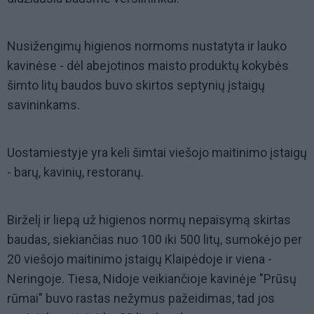
Nusižengimų higienos normoms nustatyta ir lauko
kavinėse - dėl abejotinos maisto produktų kokybės
šimto litų baudos buvo skirtos septynių įstaigų
savininkams.
Uostamiestyje yra keli šimtai viešojo maitinimo įstaigų
- barų, kavinių, restoranų.
Birželį ir liepą už higienos normų nepaisymą skirtas
baudas, siekiančias nuo 100 iki 500 litų, sumokėjo per
20 viešojo maitinimo įstaigų Klaipėdoje ir viena -
Neringoje. Tiesa, Nidoje veikiančioje kavinėje "Prūsų
rūmai" buvo rastas nežymus pažeidimas, tad jos