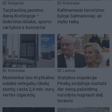
Renginiai
Kriminalai
Tarptautinę jaunimo
Kaltinamasis terorizmo
dieną Kretingoje –
byloje Salmanovas: aš
išskirtinis iššūkis, sporto
myliu taiką
varžybos ir koncertai
Kriminalai
Lietuva
Muitininkai ties Kryžkalniu
Statybos inspekcija
sulaikė nelegalių rūkalų
Pinskų sodyboje nustatė
siuntą: rasta 2,4 mln. eurų
dar vieną pažeidimą:
vertės cigarečių
nurodyta nugriauti dalį
terasos