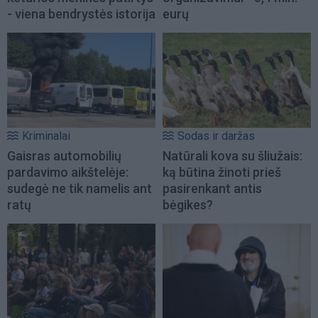
- viena bendrystės istorija
eurų
Kriminalai
Sodas ir daržas
Gaisras automobilių
Natūrali kova su šliužais:
pardavimo aikštelėje:
ką būtina žinoti prieš
sudegė ne tik namelis ant
pasirenkant antis
ratų
bėgikes?