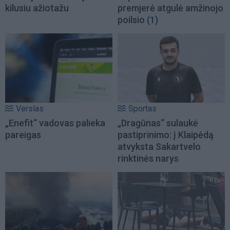
kilusiu ažiotažu
premjerė atgulė amžinojo
poilsio
(1)
Verslas
Sportas
„Enefit“ vadovas palieka
„Dragūnas“ sulaukė
pareigas
pastiprinimo: į Klaipėdą
atvyksta Sakartvelo
rinktinės narys