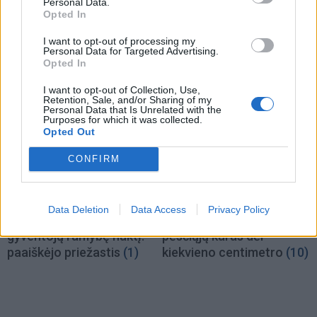
Personal Data.
Opted In
Klaipėdos rajonas
Klaipėda
I want to opt-out of processing my
Už nišą kolumbariume -
Klaipėdos universitetui
Personal Data for Targeted Advertising.
tūkstantis eurų
(2)
suteiktas pedagogų
Opted In
rengimo centro statusas
I want to opt-out of Collection, Use,
Retention, Sale, and/or Sharing of my
Personal Data that Is Unrelated with the
Purposes for which it was collected.
Opted Out
CONFIRM
Klaipėdos pulsas
Aktualijos
Data Deletion
Data Access
Privacy Policy
Fontanas trikdė
Ant tako - dviratininkų ir
gyventojų ramybę naktį:
pėsčiųjų karas dėl
paaiškėjo priežastis
(1)
kiekvieno centimetro
(10)