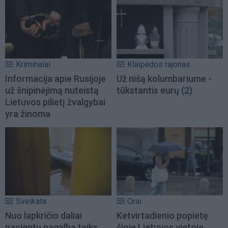
Kriminalai
Klaipėdos rajonas
Informacija apie Rusijoje
Už nišą kolumbariume -
už šnipinėjimą nuteistą
tūkstantis eurų
(2)
Lietuvos pilietį žvalgybai
yra žinoma
Sveikata
Orai
Nuo lapkričio daliai
Ketvirtadienio popietę
pacientų pagalbą teiks
šioje Lietuvos vietoje