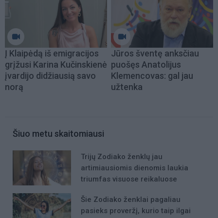
Į Klaipėdą iš emigracijos
Jūros šventę anksčiau
grįžusi Karina Kučinskienė
puošęs Anatolijus
įvardijo didžiausią savo
Klemencovas: gal jau
norą
užtenka
Šiuo metu skaitomiausi
Trijų Zodiako ženklų jau
artimiausiomis dienomis laukia
triumfas visuose reikaluose
Šie Zodiako ženklai pagaliau
pasieks proveržį, kurio taip ilgai