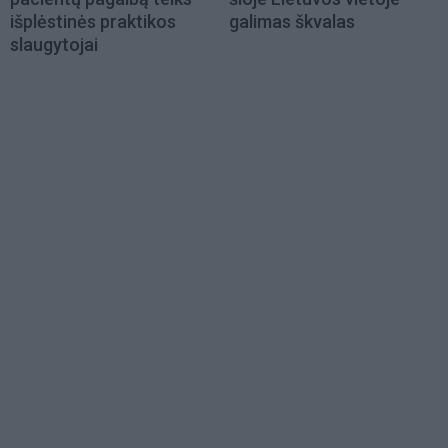
išplėstinės praktikos
galimas škvalas
slaugytojai
Load
More