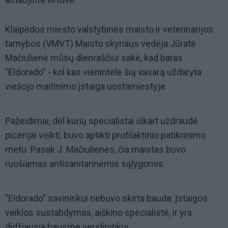
Klaipėdos miesto valstybinės maisto ir veterinarijos
tarnybos (VMVT) Maisto skyriaus vedėja Jūratė
Mačiulienė mūsų dienraščiui sakė, kad baras
"Eldorado" - kol kas vienintelė šią vasarą uždaryta
viešojo maitinimo įstaiga uostamiestyje.
Pažeidimai, dėl kurių specialistai iškart uždraudė
picerijai veikti, buvo aptikti profilaktinio patikrinimo
metu. Pasak J. Mačiulienės, čia maistas buvo
ruošiamas antisanitarinėmis sąlygomis.
"Eldorado" savininkui nebuvo skirta bauda. Įstaigos
veiklos sustabdymas, aiškino specialistė, ir yra
didžiausia bausmė verslininkui.