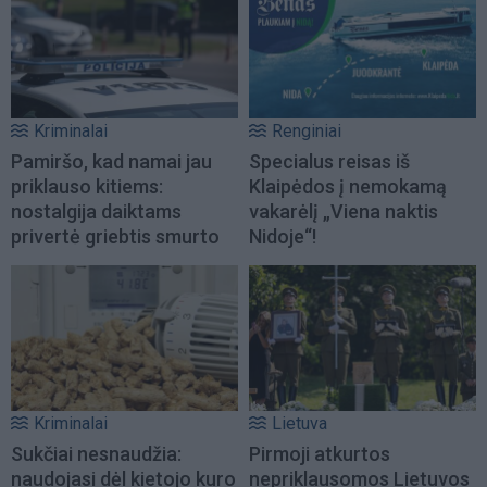
Kriminalai
Renginiai
Pamiršo, kad namai jau
Specialus reisas iš
priklauso kitiems:
Klaipėdos į nemokamą
nostalgija daiktams
vakarėlį „Viena naktis
privertė griebtis smurto
Nidoje“!
Kriminalai
Lietuva
Sukčiai nesnaudžia:
Pirmoji atkurtos
naudojasi dėl kietojo kuro
nepriklausomos Lietuvos