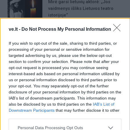
Mirė garsi lietuvių aktorė: „Jos
vaidmenys išliks Lietuvos teatro
istorijoje“
ve.lt -
Do Not Process My Personal Information
If you wish to opt-out of the sale, sharing to third parties, or
processing of your personal or sensitive information for
targeted advertising by us, please use the below opt-out
Raktažodžiai
section to confirm your selection. Please note that after your
tarša
aplinka
plastikas
užterštumas
opt-out request is processed you may continue seeing
interest-based ads based on personal information utilized by
us or personal information disclosed to third parties prior to
your opt-out. You may separately opt-out of the further
Komentarai
disclosure of your personal information by third parties on the
IAB’s list of downstream participants. This information may
also be disclosed by us to third parties on the
IAB’s List of
Downstream Participants
that may further disclose it to other
Rašyti komentarą
third parties.
Jūsų vardas
Personal Data Processing Opt Outs