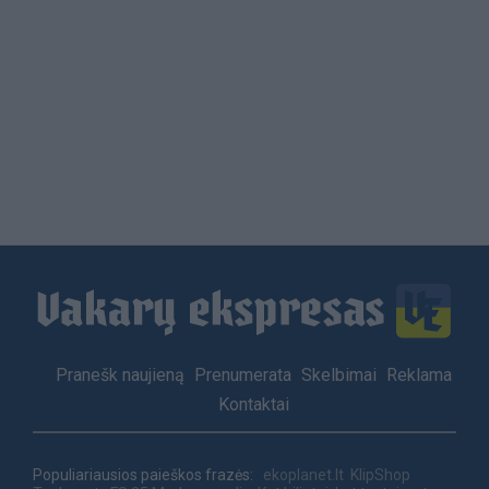
Load
More
Footer
Pranešk naujieną
Prenumerata
Skelbimai
Reklama
menu
Kontaktai
Populiariausios paieškos frazės:
ekoplanet.lt
KlipShop