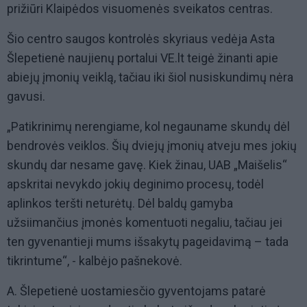
prižiūri Klaipėdos visuomenės sveikatos centras.
Šio centro saugos kontrolės skyriaus vedėja Asta
Šlepetienė naujienų portalui VE.lt teigė žinanti apie
abiejų įmonių veiklą, tačiau iki šiol nusiskundimų nėra
gavusi.
„Patikrinimų nerengiame, kol negauname skundų dėl
bendrovės veiklos. Šių dviejų įmonių atveju mes jokių
skundų dar nesame gavę. Kiek žinau, UAB „Maišelis“
apskritai nevykdo jokių deginimo procesų, todėl
aplinkos teršti neturėtų. Dėl baldų gamyba
užsiimančius įmonės komentuoti negaliu, tačiau jei
ten gyvenantieji mums išsakytų pageidavimą – tada
tikrintume“, - kalbėjo pašnekovė.
A. Šlepetienė uostamiesčio gyventojams patarė