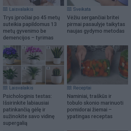
Laisvalaikis
Sveikata
Trys įpročiai po 45 metų
Vėžiu sergančiai britei
suteikia papildomus 13
pirmai pasaulyje taikytas
metų gyvenimo be
naujas gydymo metodas
demencijos – tyrimas
Laisvalaikis
Receptai
Psichologinis testas:
Naminiai, traškūs ir
Išsirinkite labiausiai
tobulo skonio marinuoti
patinkančią gėlę ir
pomidorai žiemai –
sužinokite savo vidinę
ypatingas receptas
supergalią