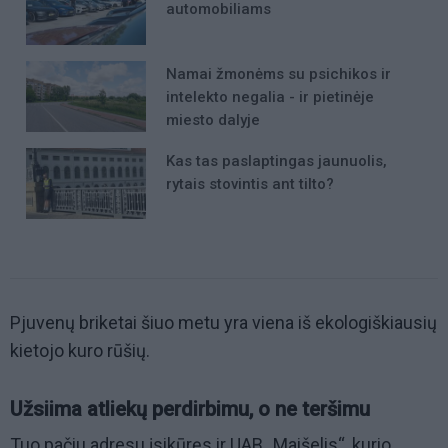
automobiliams
Namai žmonėms su psichikos ir
intelekto negalia - ir pietinėje
miesto dalyje
Kas tas paslaptingas jaunuolis,
rytais stovintis ant tilto?
Pjuvenų briketai šiuo metu yra viena iš ekologiškiausių
kietojo kuro rūšių.
Užsiima atliekų perdirbimu, o ne teršimu
Tuo pačiu adresu įsikūręs ir UAB „Maišelis“, kurio