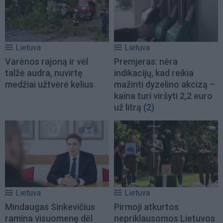
Lietuva
Lietuva
Varėnos rajoną ir vėl
Premjeras: nėra
talžė audra, nuvirtę
indikacijų, kad reikia
medžiai užtvėrė kelius
mažinti dyzelino akcizą –
kaina turi viršyti 2,2 euro
už litrą
(2)
Lietuva
Lietuva
Mindaugas Sinkevičius
Pirmoji atkurtos
ramina visuomenę dėl
nepriklausomos Lietuvos