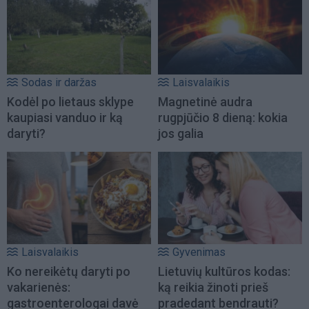
Sodas ir daržas
Laisvalaikis
Kodėl po lietaus sklype
Magnetinė audra
kaupiasi vanduo ir ką
rugpjūčio 8 dieną: kokia
daryti?
jos galia
Laisvalaikis
Gyvenimas
Ko nereikėtų daryti po
Lietuvių kultūros kodas:
vakarienės:
ką reikia žinoti prieš
gastroenterologai davė
pradedant bendrauti?