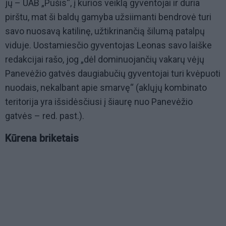
jų – UAB „Pušis“, į kurios veiklą gyventojai ir duria
pirštu, mat ši baldų gamyba užsiimanti bendrovė turi
savo nuosavą katilinę, užtikrinančią šilumą patalpų
viduje. Uostamiesčio gyventojas Leonas savo laiške
redakcijai rašo, jog „dėl dominuojančių vakarų vėjų
Panevėžio gatvės daugiabučių gyventojai turi kvėpuoti
nuodais, nekalbant apie smarvę“ (aklųjų kombinato
teritorija yra išsidėsčiusi į šiaurę nuo Panevėžio
gatvės – red. past.).
Kūrena briketais