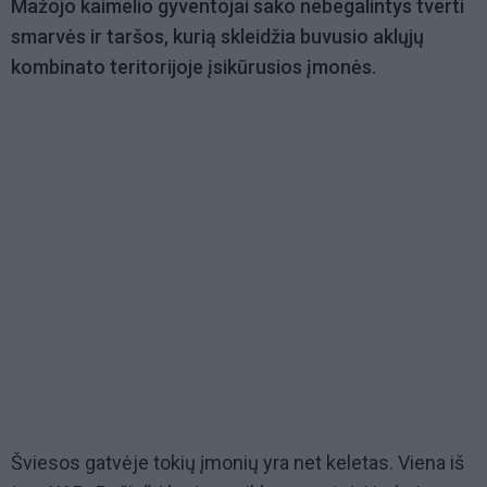
Mažojo kaimelio gyventojai sako nebegalintys tverti
smarvės ir taršos, kurią skleidžia buvusio aklųjų
kombinato teritorijoje įsikūrusios įmonės.
Šviesos gatvėje tokių įmonių yra net keletas. Viena iš