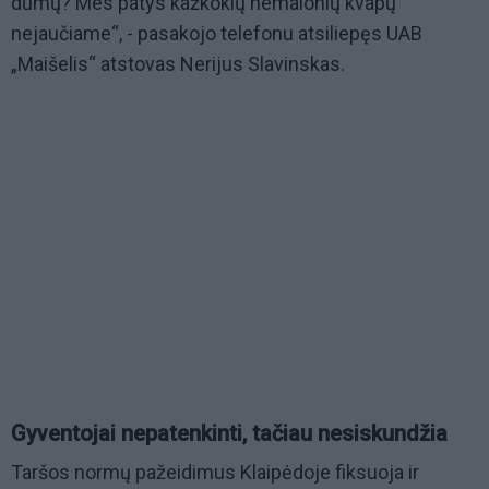
dūmų? Mes patys kažkokių nemalonių kvapų
nejaučiame“, - pasakojo telefonu atsiliepęs UAB
„Maišelis“ atstovas Nerijus Slavinskas.
Gyventojai nepatenkinti, tačiau nesiskundžia
Taršos normų pažeidimus Klaipėdoje fiksuoja ir