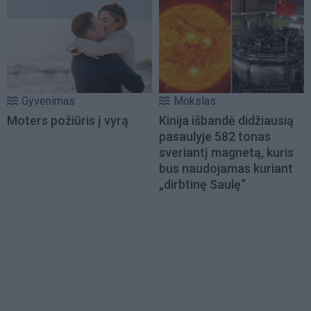
Gyvenimas
Mokslas
Moters požiūris į vyrą
Kinija išbandė didžiausią
pasaulyje 582 tonas
sveriantį magnetą, kuris
bus naudojamas kuriant
„dirbtinę Saulę“