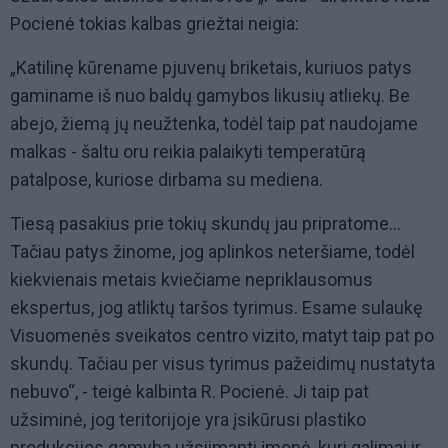
Pocienė tokias kalbas griežtai neigia:
„Katilinę kūrename pjuvenų briketais, kuriuos patys
gaminame iš nuo baldų gamybos likusių atliekų. Be
abejo, žiemą jų neužtenka, todėl taip pat naudojame
malkas - šaltu oru reikia palaikyti temperatūrą
patalpose, kuriose dirbama su mediena.
Tiesą pasakius prie tokių skundų jau pripratome...
Tačiau patys žinome, jog aplinkos neteršiame, todėl
kiekvienais metais kviečiame nepriklausomus
ekspertus, jog atliktų taršos tyrimus. Esame sulaukę
Visuomenės sveikatos centro vizito, matyt taip pat po
skundų. Tačiau per visus tyrimus pažeidimų nustatyta
nebuvo“, - teigė kalbinta R. Pocienė. Ji taip pat
užsiminė, jog teritorijoje yra įsikūrusi plastiko
produkcijos gamyba užsiimanti įmonė, kuri galimai ir