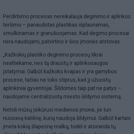
Perdirbimo procesas nereikalauja deginimo ir aplinkos
teršimo – panaudotas plastikas išplaunamas,
smulkinamas ir granuliuojamas. Kad degimo procesai
nėra naudojami, patvirtino ir šios įmonės atstovas.
„Kažkokių plastiko deginimo procesų tikrai
neatliekame, nes tą draustų ir aplinkosaugos
įstatymai. Galbūt kažkoks kvapas ir yra gamybos
procese, tačiau ne toks stiprus, kad jį užuostų
aplinkiniai gyventojai. Šildomės taip pat ne patys –
naudojame centralizuotą miesto šildymo sistemą.
Netoli mūsų įsikūrusi medienos įmonė, jie turi
nuosavą katilinę, kurią naudoja šildymui. Galbūt kartais
įmeta kokią šlapesnę malką, todėl ir atsiranda tų