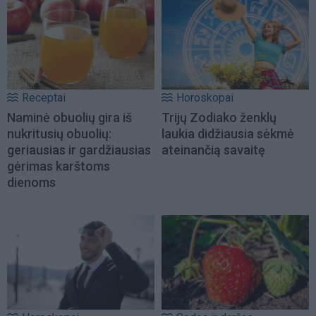
Receptai
Horoskopai
Naminė obuolių gira iš
Trijų Zodiako ženklų
nukritusių obuolių:
laukia didžiausia sėkmė
geriausias ir gardžiausias
ateinančią savaitę
gėrimas karštoms
dienoms