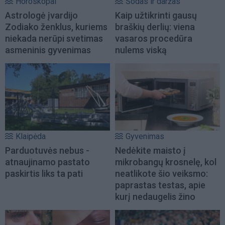
Horoskopai
Sodas ir daržas
Astrologė įvardijo
Kaip užtikrinti gausų
Zodiako ženklus, kuriems
braškių derlių: viena
niekada nerūpi svetimas
vasaros procedūra
asmeninis gyvenimas
nulems viską
Klaipėda
Gyvenimas
Parduotuvės nebus -
Nedėkite maisto į
atnaujinamo pastato
mikrobangų krosnelę, kol
paskirtis liks ta pati
neatlikote šio veiksmo:
paprastas testas, apie
kurį nedaugelis žino