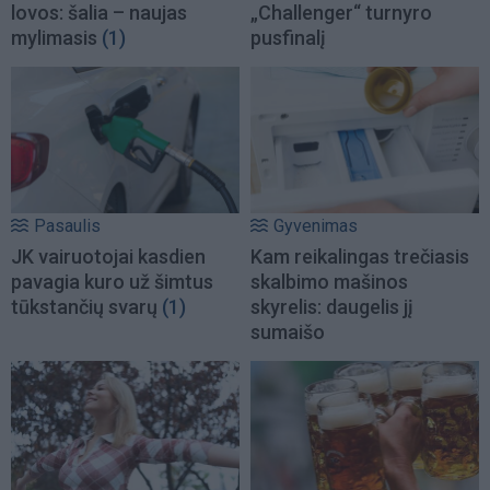
lovos: šalia – naujas
„Challenger“ turnyro
mylimasis
(1)
pusfinalį
Pasaulis
Gyvenimas
JK vairuotojai kasdien
Kam reikalingas trečiasis
pavagia kuro už šimtus
skalbimo mašinos
tūkstančių svarų
(1)
skyrelis: daugelis jį
sumaišo