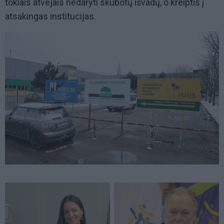
tokiais atvejais nedaryti skubotų išvadų, o kreiptis į
atsakingas institucijas.