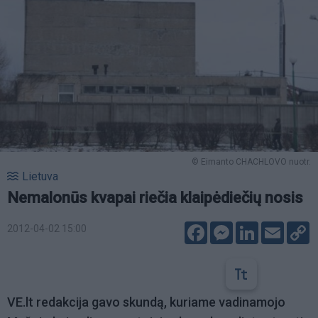
© Eimanto CHACHLOVO nuotr.
Lietuva
Nemalonūs kvapai riečia klaipėdiečių nosis
Facebook
Messenger
LinkedIn
Email
C
2012-04-02 15:00
L
VE.lt redakcija gavo skundą, kuriame vadinamojo