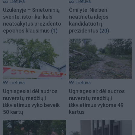
Lietuva
Lietuva
Užulėnyje – Smetoninių
Čmilytė-Nielsen
šventė: istorikai kels
neatmeta idėjos
neatsakytus prezidento
kandidatuoti į
epochos klausimus
(1)
prezidentus
(20)
Lietuva
Lietuva
Ugniagesiai dėl audros
Ugniagesiai: dėl audros
nuverstų medžių į
nuverstų medžių į
iškvietimus vyko beveik
iškvietimus vykome 49
50 kartų
kartus