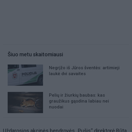
Šiuo metu skaitomiausi
Negrįžo iš Jūros šventės: artimieji
laukė dvi savaites
Pelių ir žiurkių baubas: kas
graužikus gąsdina labiau nei
nuodai
Uždarosios akcinės bendrovės „Pušis“ direktorė Rūta