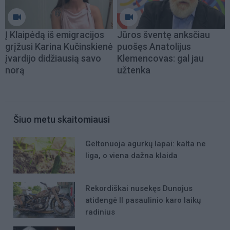
Į Klaipėdą iš emigracijos
Jūros šventę anksčiau
grįžusi Karina Kučinskienė
puošęs Anatolijus
įvardijo didžiausią savo
Klemencovas: gal jau
norą
užtenka
Šiuo metu skaitomiausi
Geltonuoja agurkų lapai: kalta ne
liga, o viena dažna klaida
Rekordiškai nusekęs Dunojus
atidengė II pasaulinio karo laikų
radinius