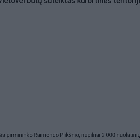
ietovei būtų suteiktas kurortinės teritori
 pirmininko Raimondo Plikšnio, nepilnai 2 000 nuolatini