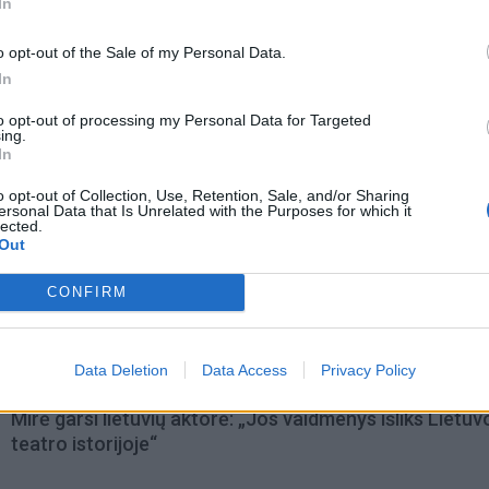
In
o opt-out of the Sale of my Personal Data.
In
to opt-out of processing my Personal Data for Targeted
ing.
In
o opt-out of Collection, Use, Retention, Sale, and/or Sharing
ersonal Data that Is Unrelated with the Purposes for which it
lected.
Out
omiausi
CONFIRM
Aiškiaregės pranašystė: numatė katastrofišką karo
pabaigą Ukrainoje
Data Deletion
Data Access
Privacy Policy
Mirė garsi lietuvių aktorė: „Jos vaidmenys išliks Lietuv
teatro istorijoje“