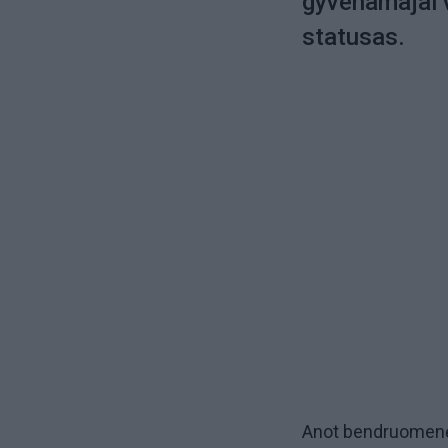
gyvenamajai v
statusas.
Anot bendruomenės