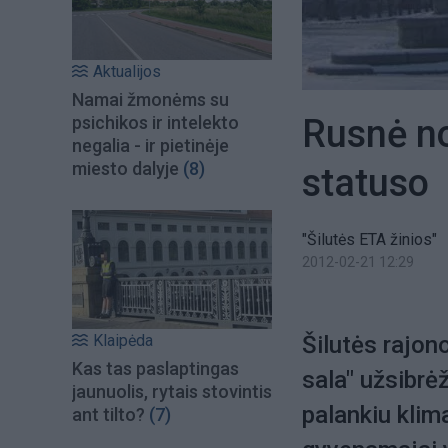
Aktualijos
Namai žmonėms su
Rusnė nor
psichikos ir intelekto
negalia - ir pietinėje
miesto dalyje
(8)
statuso
"Šilutės ETA žinios"
2012-02-21 12:29
Klaipėda
Šilutės rajo
Kas tas paslaptingas
sala" užsibrė
jaunuolis, rytais stovintis
palankiu klima
ant tilto?
(7)