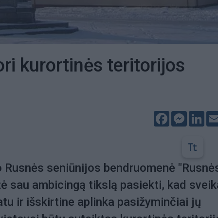
i kurortinės teritorijos
Facebook
Messeng
Lin
no Rusnės seniūnijos bendruomenė "Rusnė
žė sau ambicingą tikslą pasiekti, kad sveik
tu ir išskirtine aplinka pasižyminčiai jų