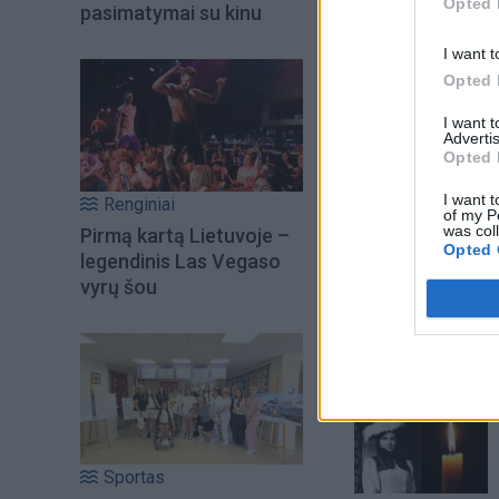
Opted 
pasimatymai su kinu
I want t
Opted 
I want 
Advertis
Opted 
I want t
Renginiai
of my P
was col
Pirmą kartą Lietuvoje –
Opted 
legendinis Las Vegaso
Šiuo metu skait
vyrų šou
Sportas