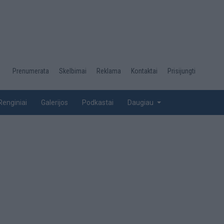
Desktop
Prenumerata
Skelbimai
Reklama
Kontaktai
Prisijungti
menu
top
Renginiai
Galerijos
Podkastai
Daugiau