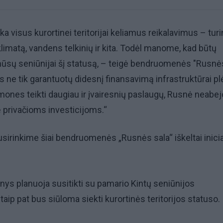
ka visus kurortinei teritorijai keliamus reikalavimus – tur
klimatą, vandens telkinių ir kita. Todėl manome, kad būtų
 mūsų seniūnijai šį statusą, – teigė bendruomenės "Rusnė
s ne tik garantuotų didesnį finansavimą infrastruktūrai plė
žmones teikti daugiau ir įvairesnių paslaugų, Rusnė neabej
 privačioms investicijoms.“
sirinkime šiai bendruomenės „Rusnės sala“ iškeltai inici
šnys planuoja susitikti su pamario Kintų seniūnijos
aip pat bus siūloma siekti kurortinės teritorijos statuso.