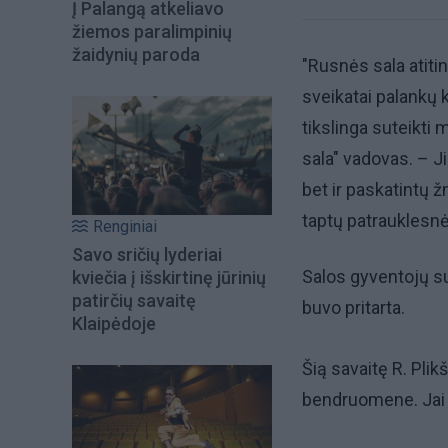
Į Palangą atkeliavo
žiemos paralimpinių
žaidynių paroda
"Rusnės sala atitin
sveikatai palankų 
tikslinga suteikti
sala" vadovas. – Ji
bet ir paskatintų 
taptų patrauklesnė
Renginiai
Savo sričių lyderiai
Salos gyventojų su
kviečia į išskirtinę jūrinių
patirčių savaitę
buvo pritarta.
Klaipėdoje
Šią savaitę R. Plik
bendruomene. Jai t