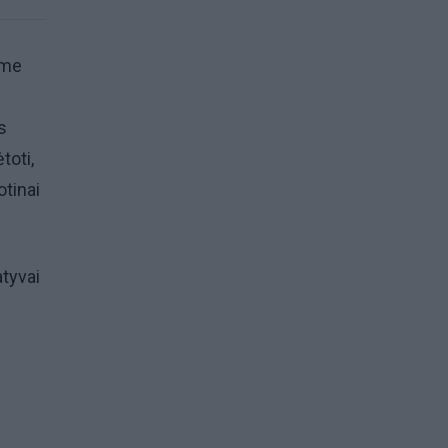
ime
s
toti,
otinai
atyvai