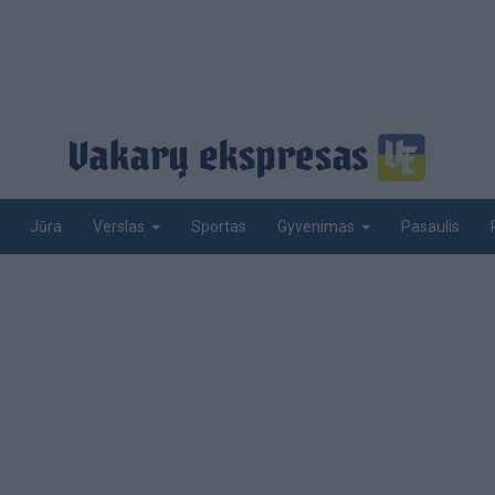
Jūra
Sportas
Pasaulis
Verslas
Gyvenimas