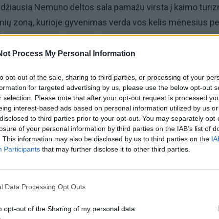
didžiausia Nemuno deltos sala pamažu virsta į kaimo turi
mių zoną, kurioje gyvenimas verda vos kelis mėnesius pe
 deja, gyvenimas čia apmiršta.
Not Process My Personal Information
rimtai svarstyti, kaip išjudinti viešbučių, viešojo maitinim
to opt-out of the sale, sharing to third parties, or processing of your per
ą, kad poilsiautojai ir keliauninkai norėtų čia atvykti ne vie
formation for targeted advertising by us, please use the below opt-out s
r selection. Please note that after your opt-out request is processed y
eing interest-based ads based on personal information utilized by us or
disclosed to third parties prior to your opt-out. You may separately opt-
los etnokultūros ir informacijos centre sukviestame viet
losure of your personal information by third parties on the IAB’s list of
ime buvo iškelta iniciatyva pasiekti, kad Rusnei būtų sute
. This information may also be disclosed by us to third parties on the
IA
Participants
that may further disclose it to other third parties.
jos statusas, kuris, R. Plikšnio manymu, ir gali tapti tuo sal
reikalingu impulsu imtis naujų verslų.
l Data Processing Opt Outs
o opt-out of the Sharing of my personal data.