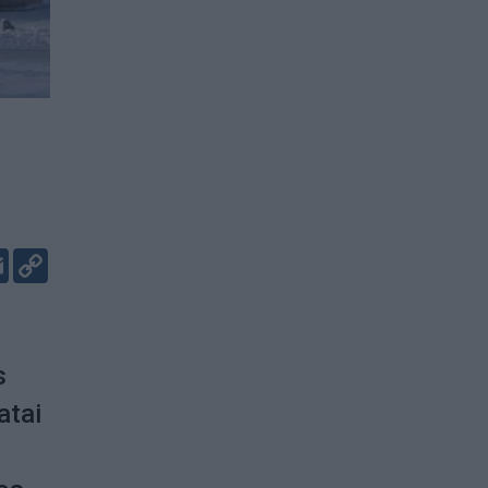
er
kedIn
Email
Copy
Link
s
atai