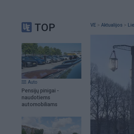
TOP
VE
>
Aktualijos
>
Li
Auto
Pensijų pinigai -
naudotiems
automobiliams