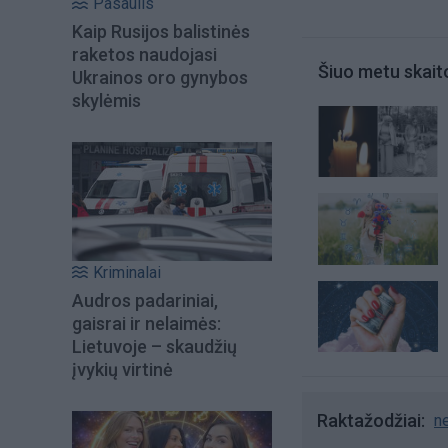
Pasaulis
Kaip Rusijos balistinės
raketos naudojasi
Šiuo metu skait
Ukrainos oro gynybos
skylėmis
Kriminalai
Audros padariniai,
gaisrai ir nelaimės:
Lietuvoje – skaudžių
įvykių virtinė
Raktažodžiai
n