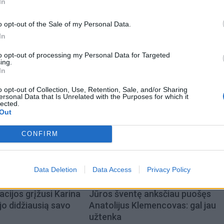
In
as (Makgatho), kuris dėl su AIDS susijusios ligos mirė 2
o opt-out of the Sale of my Personal Data.
iš trijų santuokų turėjo šešis vaikus.
In
to opt-out of processing my Personal Data for Targeted
ing.
In
o opt-out of Collection, Use, Retention, Sale, and/or Sharing
ersonal Data that Is Unrelated with the Purposes for which it
lected.
Out
CONFIRM
Data Deletion
Data Access
Privacy Policy
acijos grįžusi Karina
Jūros šventę anksčiau puošęs
jo didžiausią savo
Anatolijus Klemencovas: gal jau
užtenka