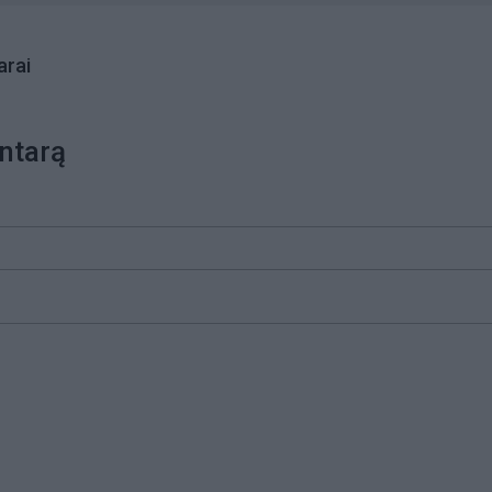
rai
ntarą