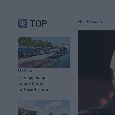
TOP
VE
>
Pasaulis
Auto
Pensijų pinigai -
naudotiems
automobiliams