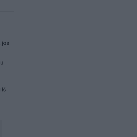
 jos
au
 iš