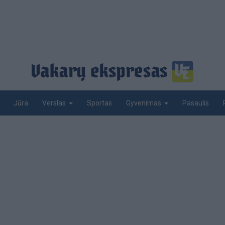
Jūra
Sportas
Pasaulis
Verslas
Gyvenimas