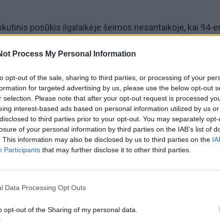
skutinis posūkis ilgalaikėje šeimos nesantaikoje, kai 94-er
klės guli Pretorijos ligoninėje.
Not Process My Personal Information
imos narių laimėjo teismo sprendimą, pagal kurį Mandla
to opt-out of the sale, sharing to third parties, or processing of your per
ndela) turi prieš dvejus metus iškastus kūnus grąžinti į
formation for targeted advertising by us, please use the below opt-out s
r selection. Please note that after your opt-out request is processed y
otėvių kaime Kunu, kur užaugo N. Mandela.
eing interest-based ads based on personal information utilized by us or
disclosed to third parties prior to your opt-out. You may separately opt-
s perkėlė už 20 kilometrų esantį Mvezo kaimą. Jis
losure of your personal information by third parties on the IAB’s list of
. This information may also be disclosed by us to third parties on the
IA
sprendimo, tačiau N. Mandela iš tikrųjų gimė Mvezo kaime
Participants
that may further disclose it to other third parties.
ų afrikiečių manymu, anūkas nori, kad pirmasis juodaodis
palaidotas būtent šiame kaime.
l Data Processing Opt Outs
ys N. Mandelos vaikai yra 1948 metais dar kūdikystėje mi
o opt-out of the Sharing of my personal data.
mo nelaimę 1969 metais žuvęs vyriausiasis sūnus Tembi