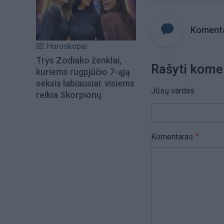
Komenta
Horoskopai
Trys Zodiako ženklai,
Rašyti kome
kuriems rugpjūčio 7-ąją
seksis labiausiai: visiems
Jūsų vardas
reikia Skorpionų
Komentaras