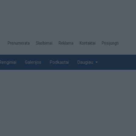
Desktop
Prenumerata
Skelbimai
Reklama
Kontaktai
Prisijungti
menu
top
Renginiai
Galerijos
Podkastai
Daugiau