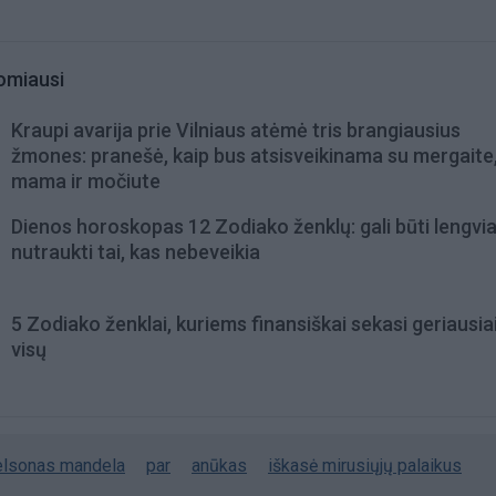
omiausi
Kraupi avarija prie Vilniaus atėmė tris brangiausius
žmones: pranešė, kaip bus atsisveikinama su mergaite,
mama ir močiute
Dienos horoskopas 12 Zodiako ženklų: gali būti lengvi
nutraukti tai, kas nebeveikia
5 Zodiako ženklai, kuriems finansiškai sekasi geriausiai
visų
elsonas mandela
par
anūkas
iškasė mirusiųjų palaikus