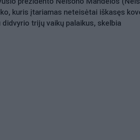
uvusio prezidento Nelsono Mandelos (Nel
o, kuris įtariamas neteisėtai iškasęs ko
didvyrio trijų vaikų palaikus, skelbia