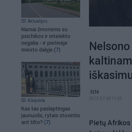
Aktualijos
Namai žmonėms su
psichikos ir intelekto
Nelsono
negalia - ir pietinėje
miesto dalyje
(7)
kaltinam
iškasim
ELTA
2013-07-03 11:05
Klaipėda
Kas tas paslaptingas
jaunuolis, rytais stovintis
Pietų Afrikos
ant tilto?
(7)