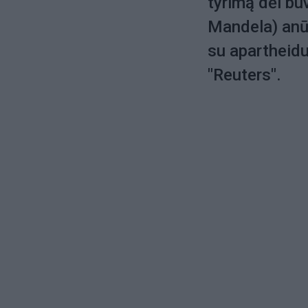
tyrimą dėl b
Mandela) anūk
su apartheidu 
"Reuters".