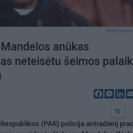
© AFP/„Scanpix“
 Mandelos anūkas
as neteisėtu šeimos palai
u
Facebook
Messeng
Lin
 Respublikos (PAR) policija antradienį pra