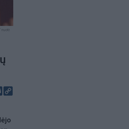
 nuotr.
kų
er
kedIn
Email
Copy
Link
dėjo